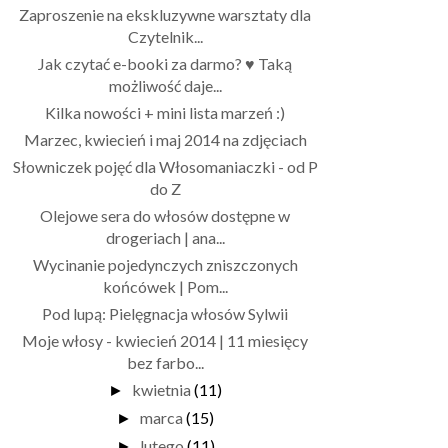
Zaproszenie na ekskluzywne warsztaty dla
Czytelnik...
Jak czytać e-booki za darmo? ♥ Taką
możliwość daje...
Kilka nowości + mini lista marzeń :)
Marzec, kwiecień i maj 2014 na zdjęciach
Słowniczek pojęć dla Włosomaniaczki - od P
do Z
Olejowe sera do włosów dostępne w
drogeriach | ana...
Wycinanie pojedynczych zniszczonych
końcówek | Pom...
Pod lupą: Pielęgnacja włosów Sylwii
Moje włosy - kwiecień 2014 | 11 miesięcy
bez farbo...
kwietnia
(11)
►
marca
(15)
►
lutego
(11)
►