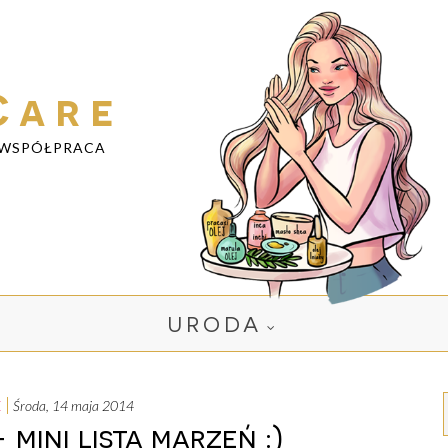
Care
WSPÓŁPRACA
URODA
E
środa, 14 maja 2014
 mini lista marzeń :)