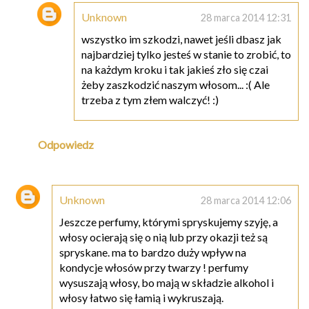
Unknown
28 marca 2014 12:31
wszystko im szkodzi, nawet jeśli dbasz jak
najbardziej tylko jesteś w stanie to zrobić, to
na każdym kroku i tak jakieś zło się czai
żeby zaszkodzić naszym włosom... :( Ale
trzeba z tym złem walczyć! :)
Odpowiedz
Unknown
28 marca 2014 12:06
Jeszcze perfumy, którymi spryskujemy szyję, a
włosy ocierają się o nią lub przy okazji też są
spryskane. ma to bardzo duży wpływ na
kondycje włosów przy twarzy ! perfumy
wysuszają włosy, bo mają w składzie alkohol i
włosy łatwo się łamią i wykruszają.