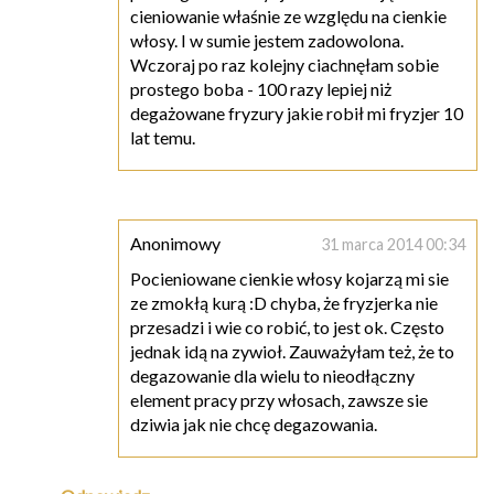
cieniowanie właśnie ze względu na cienkie
włosy. I w sumie jestem zadowolona.
Wczoraj po raz kolejny ciachnęłam sobie
prostego boba - 100 razy lepiej niż
degażowane fryzury jakie robił mi fryzjer 10
lat temu.
Anonimowy
31 marca 2014 00:34
Pocieniowane cienkie włosy kojarzą mi sie
ze zmokłą kurą :D chyba, że fryzjerka nie
przesadzi i wie co robić, to jest ok. Często
jednak idą na zywioł. Zauważyłam też, że to
degazowanie dla wielu to nieodłączny
element pracy przy włosach, zawsze sie
dziwia jak nie chcę degazowania.