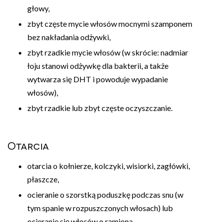
głowy,
zbyt częste mycie włosów mocnymi szamponem
bez nakładania odżywki,
zbyt rzadkie mycie włosów (w skrócie: nadmiar
łoju stanowi odżywkę dla bakterii, a także
wytwarza się DHT i powoduje wypadanie
włosów),
zbyt rzadkie lub zbyt częste oczyszczanie.
Otarcia
otarcia o kołnierze, kolczyki, wisiorki, zagłówki,
płaszcze,
ocieranie o szorstką poduszkę podczas snu (w
tym spanie w rozpuszczonych włosach) lub
ocieranie się włosów o ramiona,