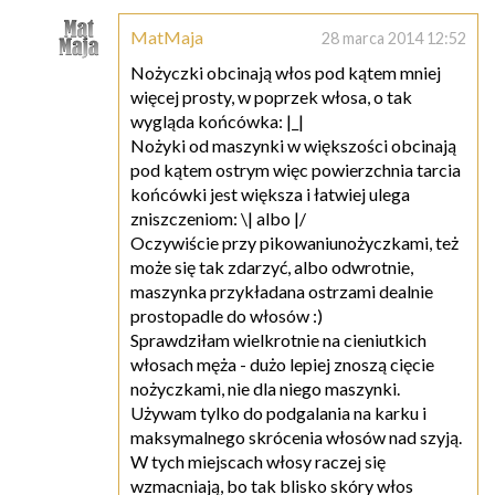
MatMaja
28 marca 2014 12:52
Nożyczki obcinają włos pod kątem mniej
więcej prosty, w poprzek włosa, o tak
wygląda końcówka: |_|
Nożyki od maszynki w większości obcinają
pod kątem ostrym więc powierzchnia tarcia
końcówki jest większa i łatwiej ulega
zniszczeniom: \| albo |/
Oczywiście przy pikowaniunożyczkami, też
może się tak zdarzyć, albo odwrotnie,
maszynka przykładana ostrzami dealnie
prostopadle do włosów :)
Sprawdziłam wielkrotnie na cieniutkich
włosach męża - dużo lepiej znoszą cięcie
nożyczkami, nie dla niego maszynki.
Używam tylko do podgalania na karku i
maksymalnego skrócenia włosów nad szyją.
W tych miejscach włosy raczej się
wzmacniają, bo tak blisko skóry włos