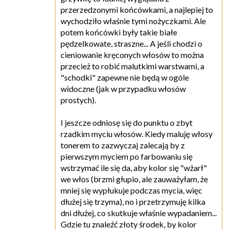
przerzedzonymi końcówkami, a najlepiej to
wychodziło właśnie tymi nożyczkami. Ale
potem końcówki były takie białe
pędzelkowate, straszne... A jeśli chodzi o
cieniowanie kręconych włosów to można
przecież to robić malutkimi warstwami, a
"schodki" zapewne nie będą w ogóle
widoczne (jak w przypadku włosów
prostych).
I jeszcze odniosę się do punktu o zbyt
rzadkim myciu włosów. Kiedy maluję włosy
tonerem to zazwyczaj zalecają by z
pierwszym myciem po farbowaniu się
wstrzymać ile się da, aby kolor się "wżarł"
we włos (brzmi głupio, ale zauważyłam, że
mniej się wypłukuje podczas mycia, więc
dłużej się trzyma), no i przetrzymuję kilka
dni dłużej, co skutkuje właśnie wypadaniem...
Gdzie tu znaleźć złoty środek, by kolor