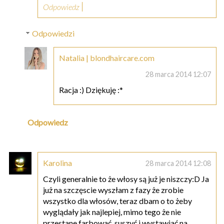
Odpowiedz
Odpowiedzi
Natalia | blondhaircare.com
28 marca 2014 12:07
Racja :) Dziękuję :*
Odpowiedz
Karolina
28 marca 2014 12:08
Czyli generalnie to że włosy są już je niszczy:D Ja
już na szczęscie wyszłam z fazy że zrobie
wszystko dla włosów, teraz dbam o to żeby
wyglądały jak najlepiej, mimo tego że nie
przestane farbować, suszyć i wystawiać na