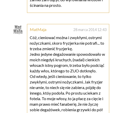
ścinania na prosto.
MatMaja
28 marca 2014 12:43
Cóż, cieniować można i zwykłymi, ostrymi
nożyczkami, skoro fryzjerka nie potrafi... to
trzeba zmienić fryzjerkę.
Jedno jedyne degażowanie spowodowało w
moich niegdyś kruchych, (nadal) cienkich
włosach istny pogrom, trzeba było podciąć
każdy włos, którego to ZUO dotknęło.
Od wtedy, jeśli cieniowanie, to tylko
zwykłymi, ostrymi nożyczkami. Jak fryzjer
nie umie, to niech się nie zabiera, pójdę do
innego, któy podoła. Po prostu uciekam z
fotela. To moje włosy, to ja płacę za cięcie i
mam prawo mieć fanaberię, że nie życzę
sobie degażówek, robienia grzywki do pół