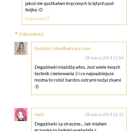
jakoś nie spotkałam kręconych ściętych pod
linijke :D
Odpowiedz
Odpowiedzi
Natalia | blondhaircare.com
28 marca 2014 11:56
Degażówki miażdżą włos. Jest wiele innych
technik cieniowania :) i co najważniejsze
można to robić bardzo ostrymi nożyczkami
:))
meis
28 marca 2014 12:12
Degażówki są straszne... Jak miałam
grzywkę to ładniej wyglądała z