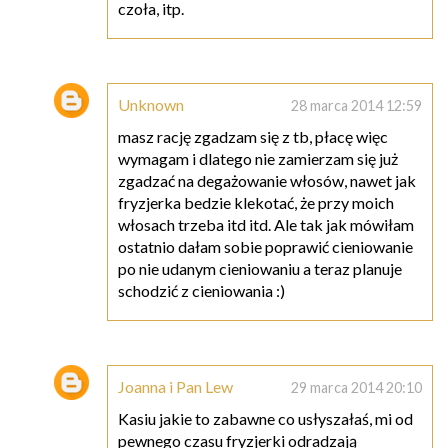
czoła, itp.
Unknown
28 marca 2014 12:59
masz rację zgadzam się z tb, płacę więc
wymagam i dlatego nie zamierzam się już
zgadzać na degażowanie włosów, nawet jak
fryzjerka bedzie klekotać, że przy moich
włosach trzeba itd itd. Ale tak jak mówiłam
ostatnio dałam sobie poprawić cieniowanie
po nie udanym cieniowaniu a teraz planuje
schodzić z cieniowania :)
Joanna i Pan Lew
29 marca 2014 20:10
Kasiu jakie to zabawne co usłyszałaś, mi od
pewnego czasu fryzjerki odradzają