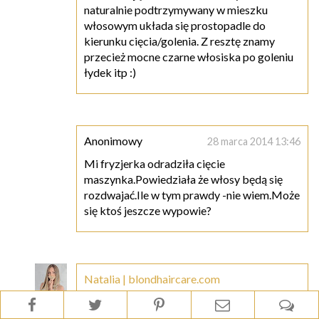
naturalnie podtrzymywany w mieszku
włosowym układa się prostopadle do
kierunku cięcia/golenia. Z resztę znamy
przecież mocne czarne włosiska po goleniu
łydek itp :)
Anonimowy
28 marca 2014 13:46
Mi fryzjerka odradziła cięcie
maszynka.Powiedziała że włosy będą się
rozdwajać.Ile w tym prawdy -nie wiem.Może
się ktoś jeszcze wypowie?
Natalia | blondhaircare.com
28 marca 2014 13:48