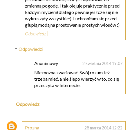
zmienną pogodę. I tak olejuje praktycznie przed
każdym myciem(dlatego pewnie jeszcze się nie
wykruszyły wszystkie:). I uchroniłam się przed
głupią modą na prostowanie prostych włosów ;)
Odpowiedz
Odpowiedzi
Anonimowy
2 kwietnia 2014 19:07
Nie można zwariować. Swój rozum też
trzeba mieć, a nie ślepo wierzyć w to, co się
przeczyta w Internecie.
Odpowiedz
Prozna
28 marca 2014 12:22