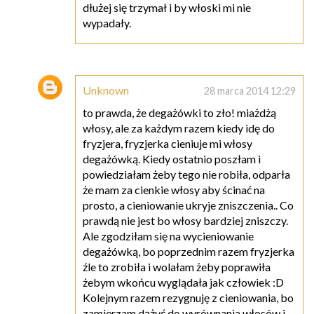
dłużej się trzymał i by włoski mi nie
wypadały.
Unknown
28 marca 2014 12:29
to prawda, że degażówki to zło! miażdżą
włosy, ale za każdym razem kiedy idę do
fryzjera, fryzjerka cieniuje mi włosy
degażówką. Kiedy ostatnio poszłam i
powiedziałam żeby tego nie robiła, odparła
że mam za cienkie włosy aby ścinać na
prosto, a cieniowanie ukryje zniszczenia.. Co
prawdą nie jest bo włosy bardziej zniszczy.
Ale zgodziłam się na wycieniowanie
degażówką, bo poprzednim razem fryzjerka
źle to zrobiła i wolałam żeby poprawiła
żebym wkońcu wyglądała jak człowiek :D
Kolejnym razem rezygnuję z cieniowania, bo
zamierzam dążyć do wyrównania włosów i