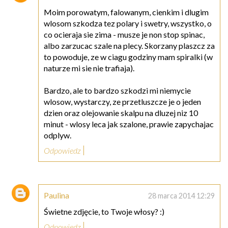
Moim porowatym, falowanym, cienkim i dlugim
wlosom szkodza tez polary i swetry, wszystko, o
co ocieraja sie zima - musze je non stop spinac,
albo zarzucac szale na plecy. Skorzany plaszcz za
to powoduje, ze w ciagu godziny mam spiralki (w
naturze mi sie nie trafiaja).
Bardzo, ale to bardzo szkodzi mi niemycie
wlosow, wystarczy, ze przetluszcze je o jeden
dzien oraz olejowanie skalpu na dluzej niz 10
minut - wlosy leca jak szalone, prawie zapychajac
odplyw.
Odpowiedz
Paulina
28 marca 2014 12:29
Świetne zdjęcie, to Twoje włosy? :)
Odpowiedz