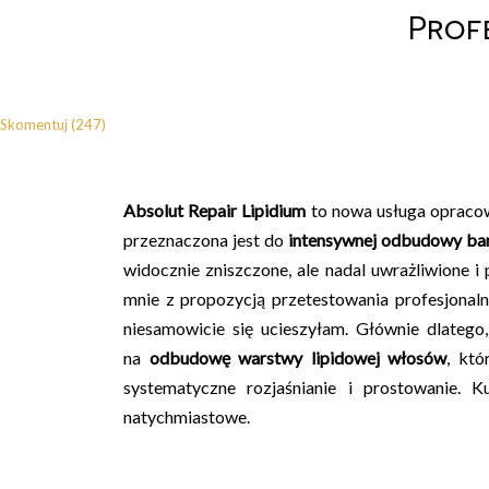
Prof
Skomentuj (247)
Absolut Repair Lipidium
to nowa usługa opracow
przeznaczona jest do
intensywnej odbudowy ba
widocznie zniszczone, ale nadal uwrażliwione i
mnie z propozycją przetestowania profesjonalne
niesamowicie się ucieszyłam. Głównie dlateg
na
odbudowę warstwy lipidowej włosów
, kt
systematyczne rozjaśnianie i prostowanie. 
natychmiastowe.