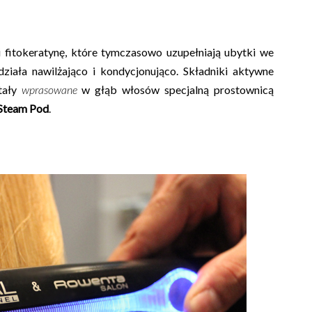
 fitokeratynę, które tymczasowo uzupełniają ubytki we
ziała nawilżająco i kondycjonująco. Składniki aktywne
tały
wprasowane
w głąb włosów specjalną prostownicą
 Steam Pod
.