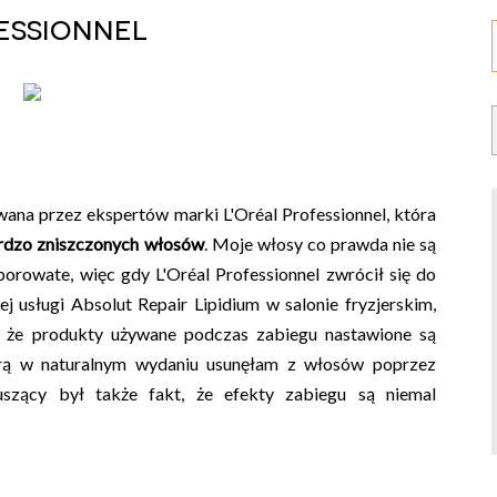
essionnel
ana przez ekspertów marki L'Oréal Professionnel, która
rdzo zniszczonych włosów
. Moje włosy co prawda nie są
 porowate, więc gdy L'Oréal Professionnel zwrócił się do
j usługi Absolut Repair Lipidium w salonie fryzjerskim,
o, że produkty używane podczas zabiegu nastawione są
órą w naturalnym wydaniu usunęłam z włosów poprzez
Kuszący był także fakt, że efekty zabiegu są niemal