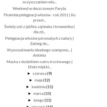
oczyszczaniem wło...
Weekend w deszczowym Paryżu
Piramida pielęgnacji włosów - rok 2011 | Ku
przest...
Świeży sok z jabłka, szpinaku i krwawnika |
dla zd...
Pielęgnacja włosów porowatych z natury |
Zabieg do...
W poszukiwaniu idealnego szamponu... |
Ankieta
Maska z dodatkiem cukru trzcinowego |
Efekt miękki...
czerwca
(9)
►
maja
(12)
►
kwietnia
(11)
►
marca
(15)
►
lutego
(11)
►
stycznia
(14)
►