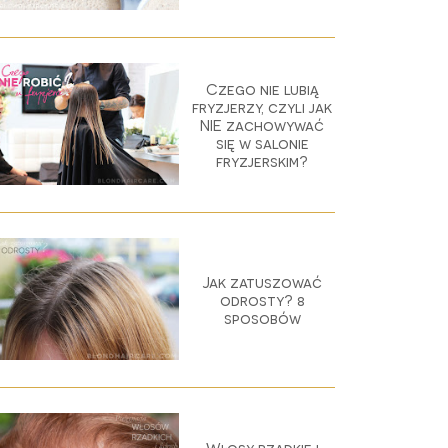
Czego nie lubią
fryzjerzy, czyli jak
NIE zachowywać
się w salonie
fryzjerskim?
Jak zatuszować
odrosty? 8
sposobów