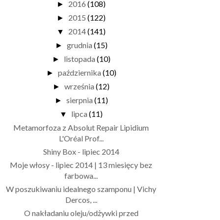
2016
(108)
►
2015
(122)
►
2014
(141)
▼
grudnia
(15)
►
listopada
(10)
►
października
(10)
►
września
(12)
►
sierpnia
(11)
►
lipca
(11)
▼
Metamorfoza z Absolut Repair Lipidium
L'Oréal Prof...
Shiny Box - lipiec 2014
Moje włosy - lipiec 2014 | 13 miesięcy bez
farbowa...
W poszukiwaniu idealnego szamponu | Vichy
Dercos, ...
O nakładaniu oleju/odżywki przed