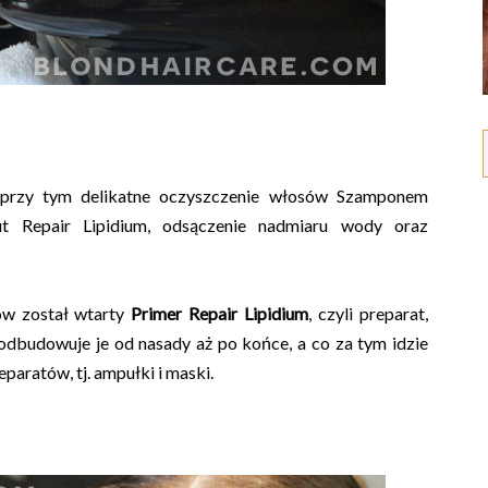
 przy tym delikatne oczyszczenie włosów Szamponem
ut Repair Lipidium, odsączenie nadmiaru wody oraz
ów został wtarty
Primer Repair Lipidium
, czyli preparat,
odbudowuje je od nasady aż po końce, a co za tym idzie
paratów, tj. ampułki i maski.