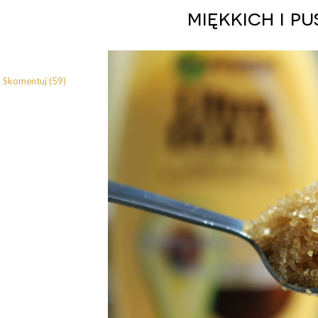
miękkich i p
Skomentuj (59)