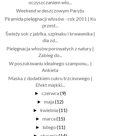
oczyszczaniem wło...
Weekend w deszczowym Paryżu
Piramida pielęgnacji włosów - rok 2011 | Ku
przest...
Świeży sok z jabłka, szpinaku i krwawnika |
dla zd...
Pielęgnacja włosów porowatych z natury |
Zabieg do...
W poszukiwaniu idealnego szamponu... |
Ankieta
Maska z dodatkiem cukru trzcinowego |
Efekt miękki...
czerwca
(9)
►
maja
(12)
►
kwietnia
(11)
►
marca
(15)
►
lutego
(11)
►
stycznia
(14)
►