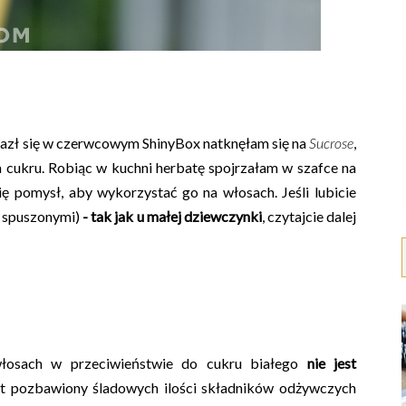
alazł się w czerwcowym ShinyBox natknęłam się na
Sucrose
,
m cukru. Robiąc w kuchni herbatę spojrzałam w szafce na
ę pomysł, aby wykorzystać go na włosach. Jeśli lubicie
e spuszonymi)
- tak jak u małej dziewczynki
, czytajcie dalej
włosach w przeciwieństwie do cukru białego
nie jest
jest pozbawiony śladowych ilości składników odżywczych