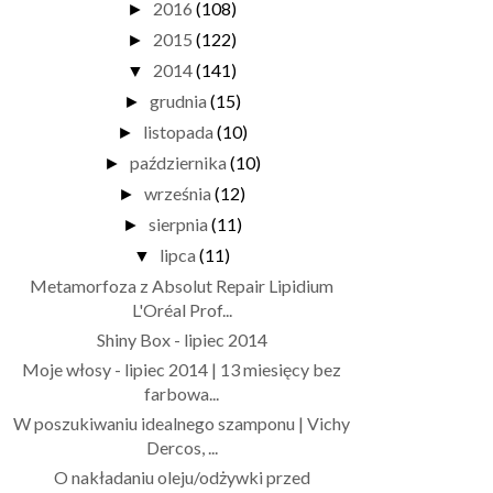
2016
(108)
►
2015
(122)
►
2014
(141)
▼
grudnia
(15)
►
listopada
(10)
►
października
(10)
►
września
(12)
►
sierpnia
(11)
►
lipca
(11)
▼
Metamorfoza z Absolut Repair Lipidium
L'Oréal Prof...
Shiny Box - lipiec 2014
Moje włosy - lipiec 2014 | 13 miesięcy bez
farbowa...
W poszukiwaniu idealnego szamponu | Vichy
Dercos, ...
O nakładaniu oleju/odżywki przed