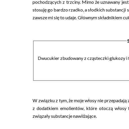
pochodzących z trzciny. Mimo że uznawany jest 
stosuję go bardzo rzadko, a słodkich substancji
zawsze mi się to udaje. Głównym składnikiem cuk
D
wucukier zbudowany z cząsteczki glukozy i 
W związku z tym, że moje włosy nie przepadają
z dodatkiem emolientów, które otoczą włosy 
związały substancje nawilżające.