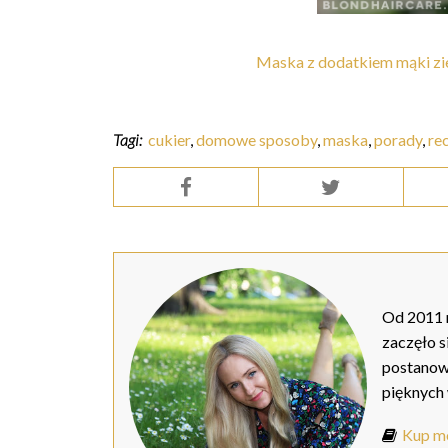
Maska z dodatkiem mąki zie
Tagi:
cukier
,
domowe sposoby
,
maska
,
porady
,
re
Od 2011 r
zaczęło s
postanow
pięknych
Kup mo