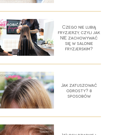
Czego nie lubią
fryzjerzy, czyli jak
NIE zachowywać
się w salonie
fryzjerskim?
Jak zatuszować
odrosty? 8
sposobów