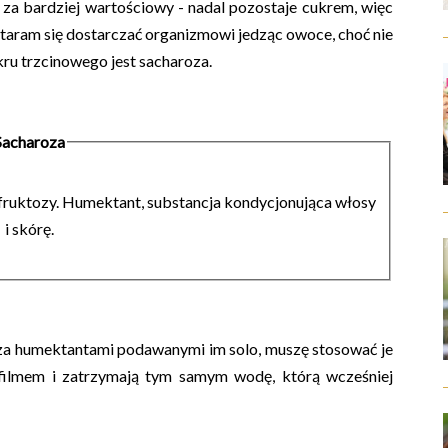
za bardziej wartościowy - nadal pozostaje cukrem, więc
 staram się dostarczać organizmowi jedząc owoce, choć nie
ru trzcinowego jest sacharoza.
Sacharoza
fruktozy.
H
umektant, substancja kondycjonująca włosy
i skórę.
 za humektantami podawanymi im solo, muszę stosować je
filmem i zatrzymają tym samym wodę, którą wcześniej