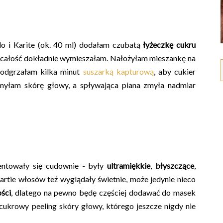
o i Karite (ok. 40 ml) dodałam czubatą
łyżeczkę cukru
, całość dokładnie wymieszałam. Nałożyłam mieszankę na
 podgrzałam kilka minut
suszarką kapturową
, aby cukier
umyłam skórę głowy, a spływająca piana zmyła nadmiar
entowały się cudownie - były
ultramiękkie
,
błyszczące
,
partie włosów też wyglądały świetnie, może jedynie nieco
ości
, dlatego na pewno będę częściej dodawać do masek
cukrowy peeling skóry głowy, którego jeszcze nigdy nie