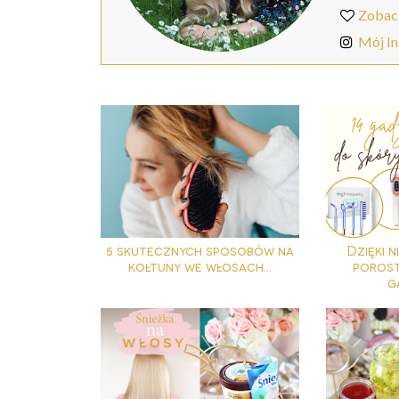
Zobac
Mój I
5 skutecznych sposobów na
Dzięki n
kołtuny we włosach...
porost
g