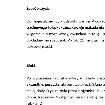
Sposób użycia
Do mojej ulubienicy - odżywki Garnier Awokad
trzcinowego
i
płaską łyżeczkę oleju makadamia
wilgotne, nieumyte włosy, owinęłam je folią i
dokładnie się rozpuścił. Po ok. 25 minutach 
cukrowej maski.
Efekt
Po wysuszeniu naturalne włosy u nasady prez
aksamitne
,
puszyste
, ale porowate rozjaśniane 
mniej lśniły. Fryzura była
pełna objętości i lekk
cukier trzcinowy. Następnym razem zrobię też 
robiłam :)