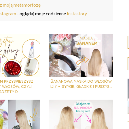
z moją metamorfozę
nstagram
- oglądaj moje codzienne
Instastory
im przyspieszysz
Bananowa maska do włosów
 włosów, czyli
DIY - sypkie, gładkie i puszys...
adżety d...