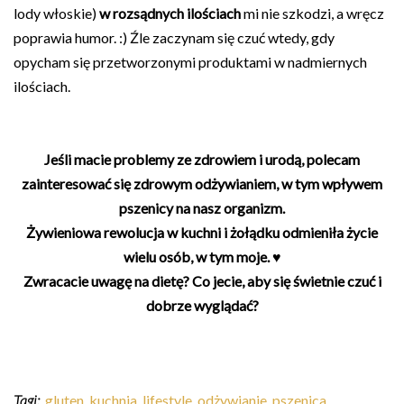
lody włoskie)
w rozsądnych ilościach
mi nie szkodzi, a wręcz
poprawia humor. :) Źle zaczynam się czuć wtedy, gdy
opycham się przetworzonymi produktami w nadmiernych
ilościach.
Jeśli macie problemy ze zdrowiem i urodą, polecam
zainteresować się zdrowym odżywianiem, w tym wpływem
pszenicy na nasz organizm.
Żywieniowa rewolucja w kuchni i żołądku odmieniła życie
wielu osób, w tym moje. ♥
Zwracacie uwagę na dietę? Co jecie, aby się świetnie czuć i
dobrze wyglądać?
Tagi:
gluten
,
kuchnia
,
lifestyle
,
odżywianie
,
pszenica