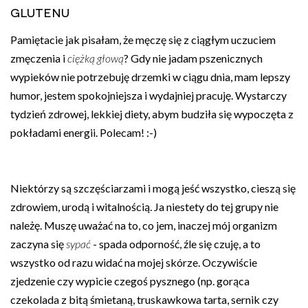
glutenu
Pamiętacie jak pisałam, że męczę się z ciągłym uczuciem
zmęczenia i
ciężką głową
? Gdy nie jadam pszenicznych
wypieków nie potrzebuję drzemki w ciągu dnia, mam lepszy
humor, jestem spokojniejsza i wydajniej pracuję. Wystarczy
tydzień zdrowej, lekkiej diety, abym budziła się wypoczęta z
pokładami energii. Polecam! :-)
Niektórzy są szczęściarzami i mogą jeść wszystko, cieszą się
zdrowiem, urodą i witalnością. Ja niestety do tej grupy nie
należę. Muszę uważać na to, co jem, inaczej mój organizm
zaczyna się
sypać
- spada odporność, źle się czuję, a to
wszystko od razu widać na mojej skórze. Oczywiście
zjedzenie czy wypicie czegoś pysznego (np. gorąca
czekolada z bitą śmietaną, truskawkowa tarta, sernik czy