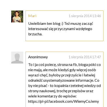
Mari
1 sierpnia 2014 13:46
Uwielbiam ten blog :) Też muszę zacząć
interesować się przyczynami wzdętego
brzucha.
Anonimowy
1 sierpnia 2014 17:47
To i ja coś polecę, strona na fb, bloga póki co
nie mają, ale może kiedyś gdy więcej osób
wyrazi chęć, byłoby przejrzyście i łatwiej
odnaleźć usystematyzowane informacje. Co
by nie pisać - to kopalnia rzetelnej wiedzy od
strony naukowej, trochę przepisów oraz
wiele komentarzy do wpisów:
https://pl-pl.facebook.com/WiemyCoJemy