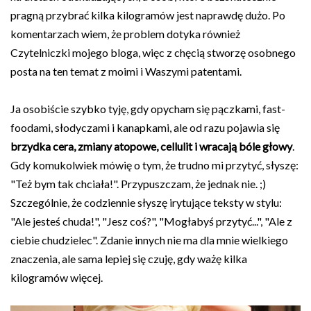
pragną przybrać kilka kilogramów jest naprawdę dużo. Po
komentarzach wiem, że problem dotyka również
Czytelniczki mojego bloga, więc z chęcią stworzę osobnego
posta na ten temat z moimi i Waszymi patentami.
Ja osobiście szybko tyję, gdy opycham się pączkami, fast-
foodami, słodyczami i kanapkami, ale od razu pojawia się
brzydka cera, zmiany atopowe, cellulit i wracają bóle głowy
.
Gdy komukolwiek mówię o tym, że trudno mi przytyć, słyszę:
"Też bym tak chciała!". Przypuszczam, że jednak nie. ;)
Szczególnie, że codziennie słyszę irytujące teksty w stylu:
"Ale jesteś chuda!", "Jesz coś?", "Mogłabyś przytyć...", "Ale z
ciebie chudzielec". Zdanie innych nie ma dla mnie wielkiego
znaczenia, ale sama lepiej się czuję, gdy ważę kilka
kilogramów więcej.