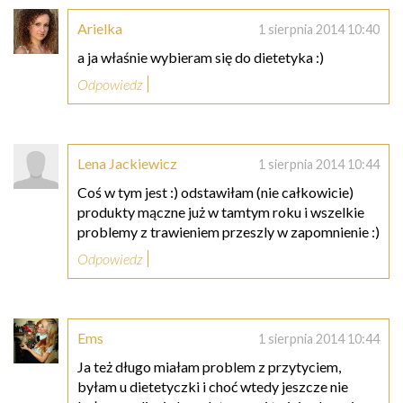
Arielka
1 sierpnia 2014 10:40
a ja właśnie wybieram się do dietetyka :)
Odpowiedz
Lena Jackiewicz
1 sierpnia 2014 10:44
Coś w tym jest :) odstawiłam (nie całkowicie)
produkty mączne już w tamtym roku i wszelkie
problemy z trawieniem przeszly w zapomnienie :)
Odpowiedz
Ems
1 sierpnia 2014 10:44
Ja też długo miałam problem z przytyciem,
byłam u dietetyczki i choć wtedy jeszcze nie