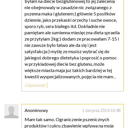
byłam na diecie bezglutenowej to jej zalecenia
nie obejmowaly w zasadzie nic związanego z
pszenna maka i glutenem:) głównie 5 posiłków
dziennie, jako przekaski orzechy i suche owoce,
sporo ryb, sera białego itd. Dokładnie nie
pamiętam ale sumienna miesięczna dieta spraeila
ze przytylam 2kg:) dodam ze pracowałam 7-15 i
nie zawsze było łatwo ale da się i jest
satysfakcja:) myślę ze musisz wybrać się do
jakiegoś dobrego dietetyka i poprosić o pomoc
w przykladowej diecie bez glutenu, może
większe miasta maja juz takich bardziej w tej
kwestii wyspecjalizowanych, pojęcia nie mam. .
Odpowiedz
Anonimowy
1 sierpnia 2014 10:48
Mam tak samo. Ograniczenie pszenicznych
produktów i cukru zbawienie wpływa na moje