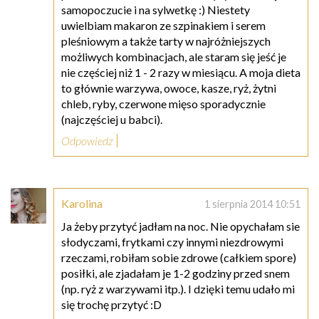
samopoczucie i na sylwetkę :) Niestety
uwielbiam makaron ze szpinakiem i serem
pleśniowym a także tarty w najróżniejszych
możliwych kombinacjach, ale staram się jeść je
nie częściej niż 1 - 2 razy w miesiącu. A moja dieta
to głównie warzywa, owoce, kasze, ryż, żytni
chleb, ryby, czerwone mięso sporadycznie
(najczęściej u babci).
Odpowiedz
Karolina
1 sierpnia 2014 10:51
Ja żeby przytyć jadłam na noc. Nie opychałam sie
słodyczami, frytkami czy innymi niezdrowymi
rzeczami, robiłam sobie zdrowe (całkiem spore)
posiłki, ale zjadałam je 1-2 godziny przed snem
(np. ryż z warzywami itp.). I dzięki temu udało mi
się trochę przytyć :D