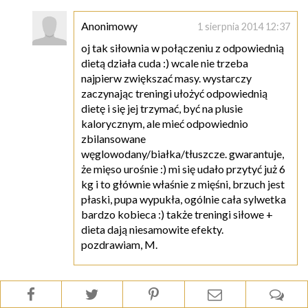
Anonimowy
1 sierpnia 2014 12:37
oj tak siłownia w połączeniu z odpowiednią
dietą działa cuda :) wcale nie trzeba
najpierw zwiększać masy. wystarczy
zaczynając treningi ułożyć odpowiednią
dietę i się jej trzymać, być na plusie
kalorycznym, ale mieć odpowiednio
zbilansowane
węglowodany/białka/tłuszcze. gwarantuje,
że mięso urośnie :) mi się udało przytyć już 6
kg i to głównie właśnie z mięśni, brzuch jest
płaski, pupa wypukła, ogólnie cała sylwetka
bardzo kobieca :) także treningi siłowe +
dieta dają niesamowite efekty.
pozdrawiam, M.