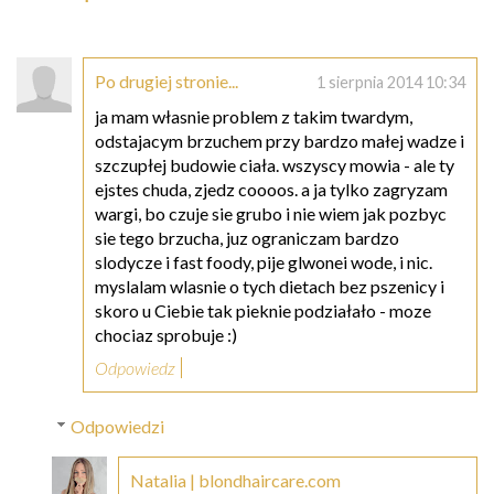
Po drugiej stronie...
1 sierpnia 2014 10:34
ja mam własnie problem z takim twardym,
odstajacym brzuchem przy bardzo małej wadze i
szczupłej budowie ciała. wszyscy mowia - ale ty
ejstes chuda, zjedz coooos. a ja tylko zagryzam
wargi, bo czuje sie grubo i nie wiem jak pozbyc
sie tego brzucha, juz ograniczam bardzo
slodycze i fast foody, pije glwonei wode, i nic.
myslalam wlasnie o tych dietach bez pszenicy i
skoro u Ciebie tak pieknie podziałało - moze
chociaz sprobuje :)
Odpowiedz
Odpowiedzi
Natalia | blondhaircare.com