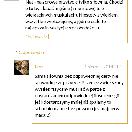
Nat - na zdrowe przytycie tylko siłownia. Chodzi
o to by złapać mięśnie ( i nie mówię tu o
wielgachnych muskułach). Niestety z wiekiem
wszystkie wiotczejemy, a jędrne ciało to
najlepsza inwestycja w przyszłość :-)
Odpowiedz
Odpowiedzi
Ems
1 sierpnia 2014 11:11
Sama siłownia bez odpowiedniej diety nie
spowoduje że przytyje. Przecież zwiększony
wysiłek fizyczny musi iść w parze z
dostarczaniem odpowiedniej ilości energii,
jeśli dostarczymy mniej niż spalamy to
schudniemy.. nie bez powodu jest najpierw
masa. .;)