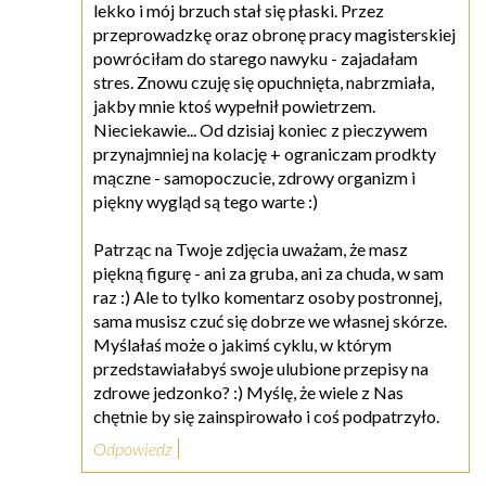
lekko i mój brzuch stał się płaski. Przez
przeprowadzkę oraz obronę pracy magisterskiej
powróciłam do starego nawyku - zajadałam
stres. Znowu czuję się opuchnięta, nabrzmiała,
jakby mnie ktoś wypełnił powietrzem.
Nieciekawie... Od dzisiaj koniec z pieczywem
przynajmniej na kolację + ograniczam prodkty
mączne - samopoczucie, zdrowy organizm i
piękny wygląd są tego warte :)
Patrząc na Twoje zdjęcia uważam, że masz
piękną figurę - ani za gruba, ani za chuda, w sam
raz :) Ale to tylko komentarz osoby postronnej,
sama musisz czuć się dobrze we własnej skórze.
Myślałaś może o jakimś cyklu, w którym
przedstawiałabyś swoje ulubione przepisy na
zdrowe jedzonko? :) Myślę, że wiele z Nas
chętnie by się zainspirowało i coś podpatrzyło.
Odpowiedz