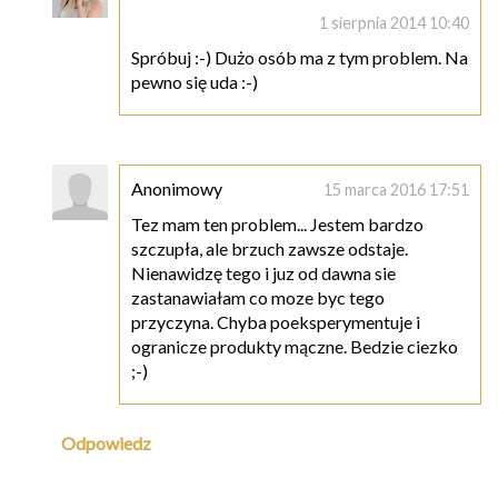
1 sierpnia 2014 10:40
Spróbuj :-) Dużo osób ma z tym problem. Na
pewno się uda :-)
Anonimowy
15 marca 2016 17:51
Tez mam ten problem... Jestem bardzo
szczupła, ale brzuch zawsze odstaje.
Nienawidzę tego i juz od dawna sie
zastanawiałam co moze byc tego
przyczyna. Chyba poeksperymentuje i
ogranicze produkty mączne. Bedzie ciezko
;-)
Odpowiedz