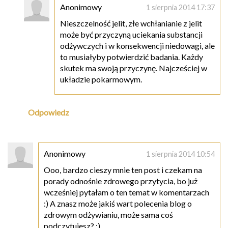
Anonimowy
1 sierpnia 2014 17:37
Nieszczelność jelit, złe wchłanianie z jelit
może być przyczyną uciekania substancji
odżywczych i w konsekwencji niedowagi, ale
to musiałyby potwierdzić badania. Każdy
skutek ma swoją przyczynę. Najcześciej w
układzie pokarmowym.
Odpowiedz
Anonimowy
1 sierpnia 2014 10:54
Ooo, bardzo cieszy mnie ten post i czekam na
porady odnośnie zdrowego przytycia, bo już
wcześniej pytałam o ten temat w komentarzach
:) A znasz może jakiś wart polecenia blog o
zdrowym odżywianiu, może sama coś
podczytujesz? :)