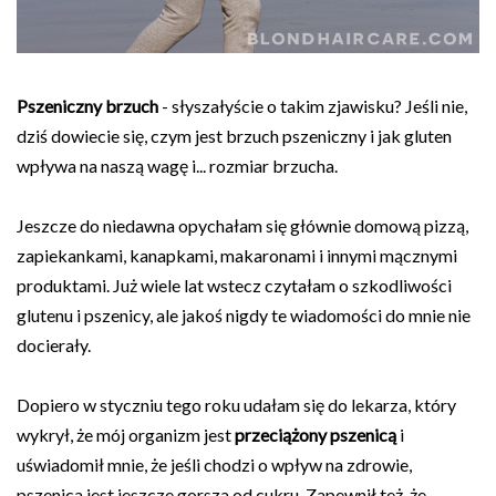
Pszeniczny brzuch
- słyszałyście o takim zjawisku? Jeśli nie,
dziś dowiecie się, czym jest brzuch pszeniczny i jak gluten
wpływa na naszą wagę i... rozmiar brzucha.
Jeszcze do niedawna opychałam się głównie domową pizzą,
zapiekankami, kanapkami, makaronami i innymi mącznymi
produktami. Już wiele lat wstecz czytałam o szkodliwości
glutenu i pszenicy, ale jakoś nigdy te wiadomości do mnie nie
docierały.
Dopiero w styczniu tego roku udałam się do lekarza, który
wykrył, że mój organizm jest
przeciążony pszenicą
i
uświadomił mnie, że jeśli chodzi o wpływ na zdrowie,
pszenica jest jeszcze gorsza od cukru. Zapewnił też, że