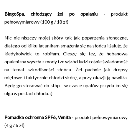
BingoSpa, chłodzący żel po opalaniu
- produkt
pełnowymiarowy (100 g / 18 zł)
Nic nie niszczy mojej skóry tak jak poparzenia słoneczne,
dlatego od kilku lat unikam smażenia się na słońcu i żałuję, że
kiedykolwiek to robiłam. Cieszę się też, że hebanowa
opalenizna wyszła z mody i że wśród ludzi rośnie świadomość
na temat szkodliwości słońca. Żel pachnie jak dropsy
miętowe i faktycznie chłodzi skórę, a przy okazji ją nawilża.
Będę go stosować do stóp - w czasie upałów przyda im się
ulga w postaci chłodu. :)
Pomadka ochronna SPF6, Venita
- produkt pełnowymiarowy
(4 g / 6 zł)