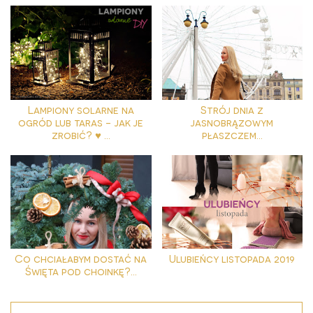
Lampiony solarne na
Strój dnia z
ogród lub taras - jak je
jasnobrązowym
zrobić? ♥ ...
płaszczem...
Co chciałabym dostać na
Ulubieńcy listopada 2019
Święta pod choinkę?...