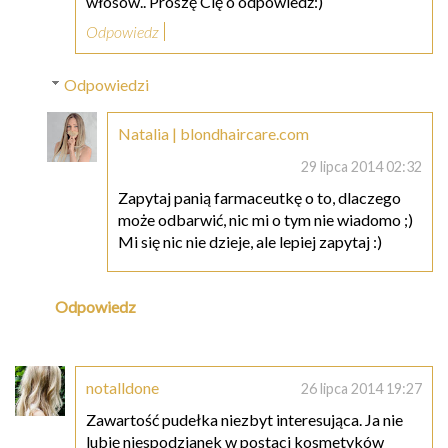
włosów.. Proszę Cię o odpowiedź:)
Odpowiedz
Odpowiedzi
Natalia | blondhaircare.com
29 lipca 2014 02:32
Zapytaj panią farmaceutkę o to, dlaczego
może odbarwić, nic mi o tym nie wiadomo ;)
Mi się nic nie dzieje, ale lepiej zapytaj :)
Odpowiedz
notalldone
26 lipca 2014 19:27
Zawartość pudełka niezbyt interesująca. Ja nie
lubię niespodzianek w postaci kosmetyków