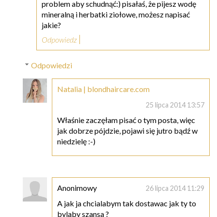
problem aby schudnąć:) pisałaś, że pijesz wodę
mineralną i herbatki ziołowe, możesz napisać
jakie?
Odpowiedz
Odpowiedzi
Natalia | blondhaircare.com
25 lipca 2014 13:57
Właśnie zaczęłam pisać o tym posta, więc
jak dobrze pójdzie, pojawi się jutro bądź w
niedzielę :-)
Anonimowy
26 lipca 2014 11:29
A jak ja chcialabym tak dostawac jak ty to
bylaby szansa ?