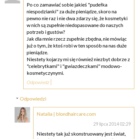
Po co zamawiać sobie jakieś "pudełka
niespodzianki" za duże pieniądze, skoro na
pewno nie raz i nie dwa zdarzy się, że kosmetyki
w nich są zupełnie niedopasowane do naszych
potrzeb i gustów?
Jak dla mnie rzecz zupełnie zbędna, nie mówiąc
już o tym, że ktoś robi w ten sposób na nas duże
pieniądze.
Niestety kojarzy mi się również niezbyt dobrze z
"celebrytkami" i "gwiazdeczkami" modowo-
kosmetyczynymi.
Odpowiedz
Odpowiedzi
Natalia | blondhaircare.com
29 lipca 2014 02:29
Niestety tak już skonstruowany jest świat,