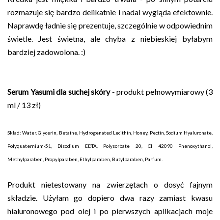
rozmazuje się bardzo delikatnie i nadal wygląda efektownie.
Naprawdę ładnie się prezentuje, szczególnie w odpowiednim
świetle. Jest świetna, ale chyba z niebieskiej byłabym
bardziej zadowolona. :)
Serum Yasumi dla suchej skóry
- produkt pełnowymiarowy (3
ml / 13 zł)
Skład: Water, Glycerin, Betaine, Hydrogenated Lecithin, Honey, Pectin, Sodium Hyaluronate,
Polyquaternium-51, Disodium EDTA, Polysorbate 20, CI 42090 Phenoxythanol,
Methylparaben, Propylparaben, Ethylparaben, Butylparaben, Parfum.
Produkt nietestowany na zwierzętach o dosyć fajnym
składzie. Użyłam go dopiero dwa razy zamiast kwasu
hialuronowego pod olej i po pierwszych aplikacjach moje