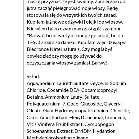
muszę przyznać, że jest świetny. Zamierzam od
jutra zacząć pielęgnować moje włosy. Będę
stosowała się do wszystkich twoich zasad.
Kupiłam już nowe odżywki i olejki do włosów.
Nie wiem tylko czym mam zastąpić szampon
"Barwa", bo niestety nie mogę go kupić, bo do
TESCO mam za daleko. Kupiłam więc dzisiaj w
Biedronce Natei naturals. Czy mogłabyś
powiedzieć czy mogę go używać do
oczyszczania włosów zamiast Barwy?
Skład:
Aqua, Sodium Laureth Sulfate, Glycerin, Sodium
Chloride, Cocamide DEA, Cocamidopropyl
Betaine, Ammonium Lauryl Sulfate,
Polyquaternium-7, Coco-Glucoside, Glyceryl
Oleate, Guar Hydroxypropyltrimonium Chloride,
Citric Acid, Parfum, Hexyl Cinnamal, Limonene,
Vitis Vinifera Fruit Extract, Cymbopogon
Schoenanthus Extract, DMDM Hydantion,
Methylchloroisothiazolinone,