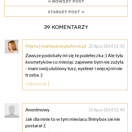
« nowszy post
starszy post »
39 komentarzy
Marta | martusiowykuferek.pl
25 lipca 2014 12:33
Zawsze podobały mi się te pudełeczka :) Ale tylu
kosmetyków co miesiąc zapewne bym nie zużyła
- mam swój ulubiony tusz, eyeliner i więcej mi nie
trzeba :)
Odpowiedz
Anonimowy
25 lipca 2014 12:43
Jak dla mnie to w tym miesiacu Shinybox sie nie
postaral :(