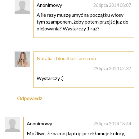
Anonimowy
26 lipca 2014 08:07
A ile razy muszę umyć na początku włosy
tym szamponem, żeby potem przejść juz do
olejowania? Wystarczy 1 raz?
Natalia | blondhaircare.com
29 lipca 2014 02:32
Wystarczy :)
Odpowiedz
Anonimowy
25 lipca 2014 18:44
Możliwe, że na mój laptop przekłamuje kolory,