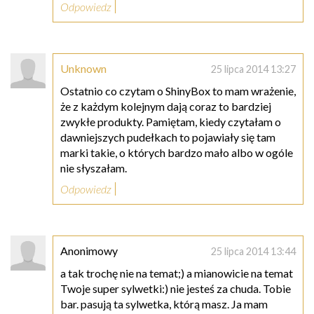
Odpowiedz
Unknown
25 lipca 2014 13:27
Ostatnio co czytam o ShinyBox to mam wrażenie,
że z każdym kolejnym dają coraz to bardziej
zwykłe produkty. Pamiętam, kiedy czytałam o
dawniejszych pudełkach to pojawiały się tam
marki takie, o których bardzo mało albo w ogóle
nie słyszałam.
Odpowiedz
Anonimowy
25 lipca 2014 13:44
a tak trochę nie na temat;) a mianowicie na temat
Twoje super sylwetki:) nie jesteś za chuda. Tobie
bar. pasują ta sylwetka, którą masz. Ja mam