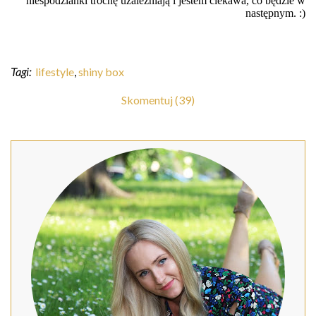
niespodzianki trochę uzależniają i jestem ciekawa, co będzie w
następnym. :)
Tagi:
lifestyle
,
shiny box
Skomentuj (39)