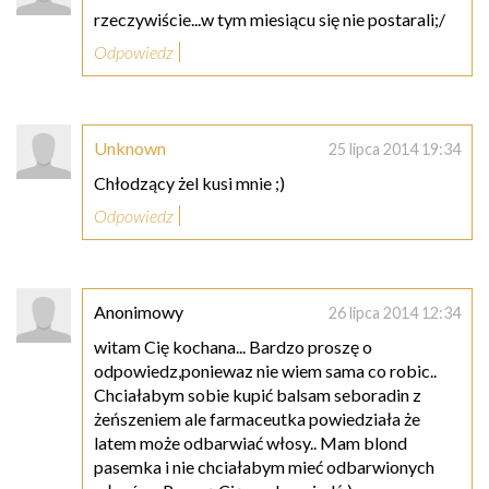
rzeczywiście...w tym miesiącu się nie postarali;/
Odpowiedz
Unknown
25 lipca 2014 19:34
Chłodzący żel kusi mnie ;)
Odpowiedz
Anonimowy
26 lipca 2014 12:34
witam Cię kochana... Bardzo proszę o
odpowiedz,poniewaz nie wiem sama co robic..
Chciałabym sobie kupić balsam seboradin z
żeńszeniem ale farmaceutka powiedziała że
latem może odbarwiać włosy.. Mam blond
pasemka i nie chciałabym mieć odbarwionych