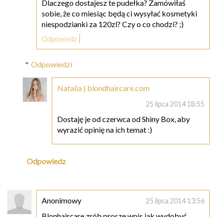
Dlaczego dostajesz te pudełka? Zamówiłaś
sobie, że co miesiąc będą ci wysyłać kosmetyki
niespodzianki za 120zl? Czy o co chodzi? ;)
Odpowiedz
Odpowiedzi
Natalia | blondhaircare.com
25 lipca 2014 18:55
Dostaję je od czerwca od Shiny Box, aby
wyrazić opinię na ich temat :)
Odpowiedz
Anonimowy
25 lipca 2014 13:56
Blonhaircare zrób proszę wpis jak wydobyć