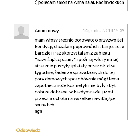
:) polecam salon na Anna na al. Racławickuch
Anonimowy
14 grudnia 2014 15:39
mam włosy średnio porowate o przyzwoitej
kondycji, chciałam poprawić ich stan jeszcze
bardziej i raz skorzystałam z zabiegu
"nawilżającej sauny" i później włosy mi się
strasznie puszyły i plątały przez ok. dwa
tygodnie, żaden ze sprawdzonych do tej
pory domowych sposobów nie mógł temu
zapobiec. może kosmetyki nie były zbyt
dobrze dobrane, w każdym razie już mi
przeszła ochota na wszelkie nawilżające
sauny heh
aga
Odpowiedz