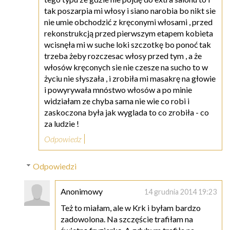
tak poszarpia mi włosy i siano narobia bo nikt sie
nie umie obchodzić z kręconymi włosami , przed
rekonstrukcją przed pierwszym etapem kobieta
wcisnęła mi w suche loki szczotkę bo ponoć tak
trzeba żeby rozczesac włosy przed tym , a że
włosów kręconych sie nie czesze na sucho to w
życiu nie słyszała , i zrobiła mi masakrę na głowie
i powyrywała mnóstwo włosów a po minie
widziałam ze chyba sama nie wie co robi i
zaskoczona była jak wyglada to co zrobiła - co
za ludzie !
Odpowiedz
Odpowiedzi
Anonimowy
14 grudnia 2014 19:23
Też to miałam, ale w Krk i byłam bardzo
zadowolona. Na szczęście trafiłam na