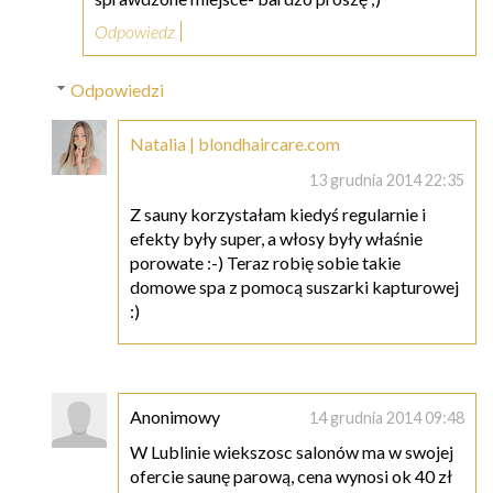
Odpowiedz
Odpowiedzi
Natalia | blondhaircare.com
13 grudnia 2014 22:35
Z sauny korzystałam kiedyś regularnie i
efekty były super, a włosy były właśnie
porowate :-) Teraz robię sobie takie
domowe spa z pomocą suszarki kapturowej
:)
Anonimowy
14 grudnia 2014 09:48
W Lublinie wiekszosc salonów ma w swojej
ofercie saunę parową, cena wynosi ok 40 zł