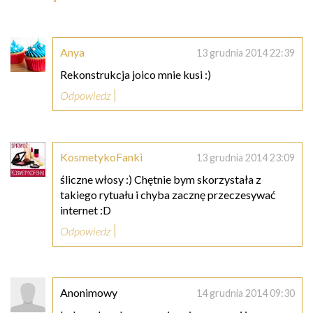
Anya
13 grudnia 2014 22:39
Rekonstrukcja joico mnie kusi :)
Odpowiedz
KosmetykoFanki
13 grudnia 2014 23:09
śliczne włosy :) Chętnie bym skorzystała z
takiego rytuału i chyba zacznę przeczesywać
internet :D
Odpowiedz
Anonimowy
14 grudnia 2014 09:30