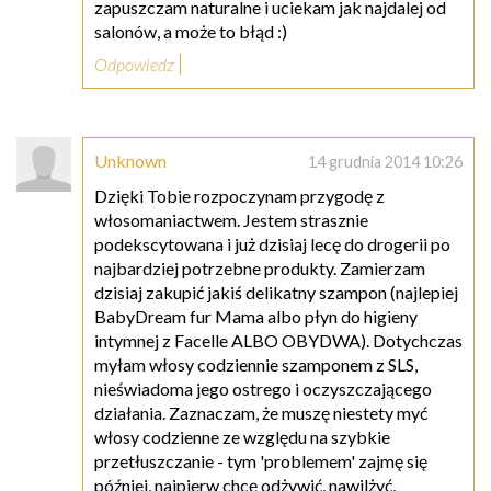
zapuszczam naturalne i uciekam jak najdalej od
salonów, a może to błąd :)
Odpowiedz
Unknown
14 grudnia 2014 10:26
Dzięki Tobie rozpoczynam przygodę z
włosomaniactwem. Jestem strasznie
podekscytowana i już dzisiaj lecę do drogerii po
najbardziej potrzebne produkty. Zamierzam
dzisiaj zakupić jakiś delikatny szampon (najlepiej
BabyDream fur Mama albo płyn do higieny
intymnej z Facelle ALBO OBYDWA). Dotychczas
myłam włosy codziennie szamponem z SLS,
nieświadoma jego ostrego i oczyszczającego
działania. Zaznaczam, że muszę niestety myć
włosy codzienne ze względu na szybkie
przetłuszczanie - tym 'problemem' zajmę się
później, najpierw chcę odżywić, nawilżyć,