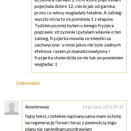
pojechala dobre 12, ciecie jak od garnka,
przez co wlosy wygladaly fatalnie. A zabieg-
wyszlo mi na to ze pominela 1 z etapow.
Tydzien pozniej bylam u innego fryzjera
poprawic strzyzenie i pytalam wlasnie o ten
zabieg, fryzjerka mowila ze klientki sa
zachwycone- u mnie jakos nie bylo zadnych
efektow. razem przeanalizowalysmy i
fryzjerka stwierdzila ze nie tak on powienien
wygladac :(
Odpowiedz
Anonimowy
14 grudnia 2014 09:37
fajny tekst, rzetelnie napisany.sama mam ochotę
na regenerację l'oreal i teraz z pewnością tego
planu nie zaniedbam.pozdrawiam