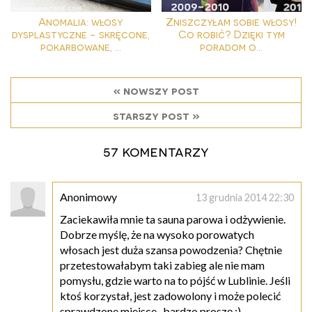
Anomalia: włosy
Zniszczyłam sobie włosy!
dysplastyczne - skręcone,
Co robić? Dzięki tym
pokarbowane, ...
poradom o...
« nowszy post
starszy post »
57 komentarzy
Anonimowy
13 grudnia 2014 22:30
Zaciekawiła mnie ta sauna parowa i odżywienie.
Dobrze myślę, że na wysoko porowatych
włosach jest duża szansa powodzenia? Chętnie
przetestowałabym taki zabieg ale nie mam
pomysłu, gdzie warto na to pójść w Lublinie. Jeśli
ktoś korzystał, jest zadowolony i może polecić
sprawdzone miejsce- bardzo proszę ;)