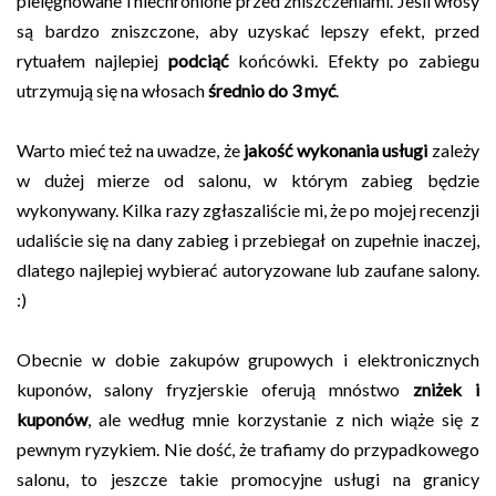
pielęgnowane i niechronione przed zniszczeniami. Jeśli włosy
są bardzo zniszczone, aby uzyskać lepszy efekt, przed
rytuałem najlepiej
podciąć
końcówki. Efekty po zabiegu
utrzymują się na włosach
średnio do 3 myć
.
Warto mieć też na uwadze, że
jakość wykonania usługi
zależy
w dużej mierze od salonu, w którym zabieg będzie
wykonywany. Kilka razy zgłaszaliście mi, że po mojej recenzji
udaliście się na dany zabieg i przebiegał on zupełnie inaczej,
dlatego najlepiej wybierać autoryzowane lub zaufane salony.
:)
Obecnie w dobie zakupów grupowych i elektronicznych
kuponów, salony fryzjerskie oferują mnóstwo
zniżek i
kuponów
, ale według mnie korzystanie z nich wiąże się z
pewnym ryzykiem. Nie dość, że trafiamy do przypadkowego
salonu, to jeszcze takie promocyjne usługi na granicy