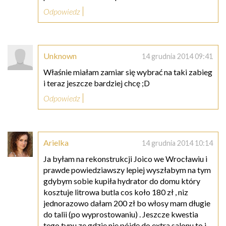
Odpowiedz
Unknown
14 grudnia 2014 09:41
Właśnie miałam zamiar się wybrać na taki zabieg
i teraz jeszcze bardziej chcę ;D
Odpowiedz
Arielka
14 grudnia 2014 10:14
Ja byłam na rekonstrukcji Joico we Wrocławiu i
prawde powiedziawszy lepiej wyszłabym na tym
gdybym sobie kupiła hydrator do domu który
kosztuje litrowa butla cos koło 180 zł , niz
jednorazowo dałam 200 zł bo włosy mam długie
do talii (po wyprostowaniu) . Jeszcze kwestia
tego typu ze gdzie nie pójdę do extra salonu to i