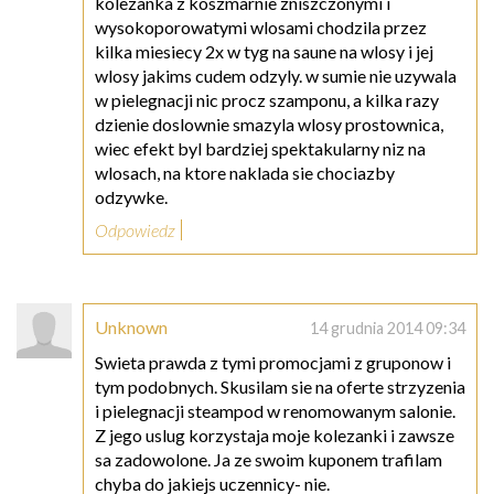
kolezanka z koszmarnie zniszczonymi i
wysokoporowatymi wlosami chodzila przez
kilka miesiecy 2x w tyg na saune na wlosy i jej
wlosy jakims cudem odzyly. w sumie nie uzywala
w pielegnacji nic procz szamponu, a kilka razy
dzienie doslownie smazyla wlosy prostownica,
wiec efekt byl bardziej spektakularny niz na
wlosach, na ktore naklada sie chociazby
odzywke.
Odpowiedz
Unknown
14 grudnia 2014 09:34
Swieta prawda z tymi promocjami z gruponow i
tym podobnych. Skusilam sie na oferte strzyzenia
i pielegnacji steampod w renomowanym salonie.
Z jego uslug korzystaja moje kolezanki i zawsze
sa zadowolone. Ja ze swoim kuponem trafilam
chyba do jakiejs uczennicy- nie.