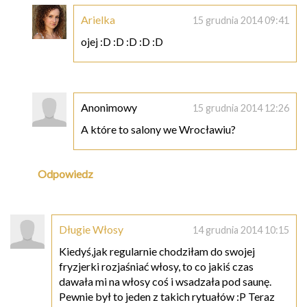
Arielka
15 grudnia 2014 09:41
ojej :D :D :D :D :D
Anonimowy
15 grudnia 2014 12:26
A które to salony we Wrocławiu?
Odpowiedz
Długie Włosy
14 grudnia 2014 10:15
Kiedyś,jak regularnie chodziłam do swojej
fryzjerki rozjaśniać włosy, to co jakiś czas
dawała mi na włosy coś i wsadzała pod saunę.
Pewnie był to jeden z takich rytuałów :P Teraz