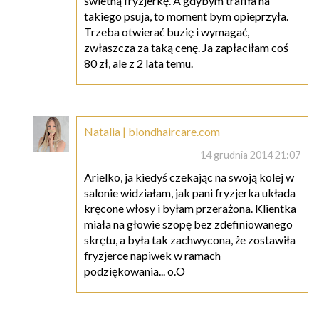
świetną fryzjerkę. A gdybym trafiła na
takiego psuja, to moment bym opieprzyła.
Trzeba otwierać buzię i wymagać,
zwłaszcza za taką cenę. Ja zapłaciłam coś
80 zł, ale z 2 lata temu.
Natalia | blondhaircare.com
14 grudnia 2014 21:07
Arielko, ja kiedyś czekając na swoją kolej w
salonie widziałam, jak pani fryzjerka układa
kręcone włosy i byłam przerażona. Klientka
miała na głowie szopę bez zdefiniowanego
skrętu, a była tak zachwycona, że zostawiła
fryzjerce napiwek w ramach
podziękowania... o.O