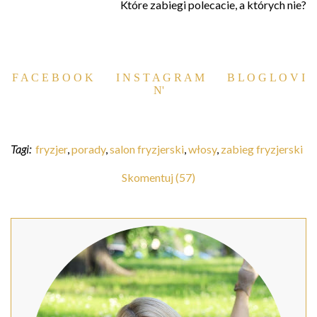
Które zabiegi polecacie, a których nie?
F A C E B O O K
I N S T A G R A M
B L O G L O V I
N'
Tagi:
fryzjer
,
porady
,
salon fryzjerski
,
włosy
,
zabieg fryzjerski
Skomentuj (57)