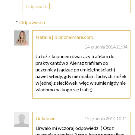
Odpowiedz
Odpowiedzi
Natalia | blondhaircare.com
14 grudnia 2014 21:04
Ja też z kuponem dwa razy trafiłam do
praktykantów :( Ale raz trafiłam do
uczennicy (sądząc po umiejętnościach)
nawet wtedy, gdy nie miałam żadnych zniżek
w jednej z sieciówek, więc w sumie nigdy nie
wiadomo na kogo się trafi ;)
Unknown
15 grudnia 2014 10:11
Urwalo mi wczoraj odpowiedz :( Otoz
uczennica zamiast 2 cm o ktore poprosilam