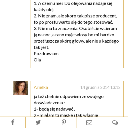
1. A czemu nie? Do olejowania nadaje się
każdy olej.
2. Nie znam, ale skoro tak pisze producent,
to po prostu warto się do tego stosować.
3. Nie ma to znaczenia. Osobiście wcieram
ją na noc, a rano myje włosy bo mi bardzo
przetłuszcza skórę głowy, ale nie u każdego
tak jest.
Pozdrawiam
Ola
Arielka
14 grudnia 2014 13:12
ja też chetnie odpowiem ze swojego
doświadczenia :
1- będą się nadawać ,
2 - miałam tą maskę i tak własnie
stosowałam na skórę głowy i włosy po
całości , ale mam wrażenie że właśnie od