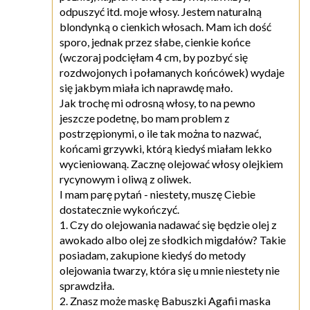
odpuszyć itd. moje włosy. Jestem naturalną
blondynką o cienkich włosach. Mam ich dość
sporo, jednak przez słabe, cienkie końce
(wczoraj podcięłam 4 cm, by pozbyć się
rozdwojonych i połamanych końcówek) wydaje
się jakbym miała ich naprawdę mało.
Jak trochę mi odrosną włosy, to na pewno
jeszcze podetnę, bo mam problem z
postrzępionymi, o ile tak można to nazwać,
końcami grzywki, którą kiedyś miałam lekko
wycieniowaną. Zacznę olejować włosy olejkiem
rycynowym i oliwą z oliwek.
I mam parę pytań - niestety, muszę Ciebie
dostatecznie wykończyć.
1. Czy do olejowania nadawać się będzie olej z
awokado albo olej ze słodkich migdałów? Takie
posiadam, zakupione kiedyś do metody
olejowania twarzy, która się u mnie niestety nie
sprawdziła.
2. Znasz może maskę Babuszki Agafii maska