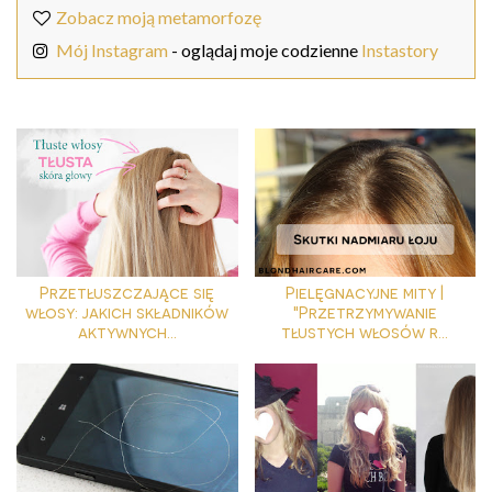
Zobacz moją metamorfozę
Mój Instagram
- oglądaj moje codzienne
Instastory
Przetłuszczające się
Pielęgnacyjne mity |
włosy: jakich składników
"Przetrzymywanie
aktywnych...
tłustych włosów r...