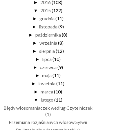
2016
(108)
►
2015
(122)
▼
grudnia
(11)
►
listopada
(9)
►
października
(8)
►
września
(8)
►
sierpnia
(12)
►
lipca
(10)
►
czerwca
(9)
►
maja
(11)
►
kwietnia
(11)
►
marca
(10)
►
lutego
(11)
▼
Błędy włosomaniaczek według Czytelniczek
(1)
Przemiana rozjaśnianych włosów Sylwii
Stylizacja dla włosomaniaczki. :)