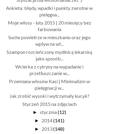
Ankieta: błędy, wpadki i punkty zwrotne w
pielęgna...
Moje włosy - luty 2015 | 20 miesięcy bez
farbowania
Suche powietrze w mieszkaniu oraz jego
wpływ na wł...
Szampon rozcieńczony mydlnicą lekarską
jako sposób...
Wcierka z cytryny na wypadanie i
przetłuszczanie w...
Przemiana włosów Kasi | Minimalizm w
pielęgnacji w...
Jak zrobić wysoki i wytrzymały kucyk?
Styczeń 2015 na zdjęciach
stycznia
(12)
►
2014
(141)
►
2013
(148)
►