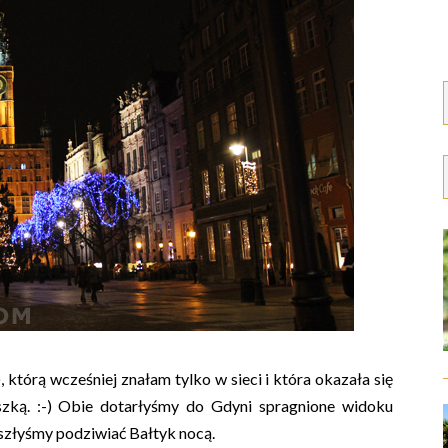
, którą wcześniej znałam tylko w sieci i która okazała się
zką. :-) Obie dotarłyśmy do Gdyni spragnione widoku
szłyśmy podziwiać Bałtyk nocą.