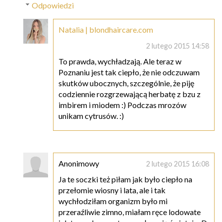
Odpowiedzi
Natalia | blondhaircare.com
2 lutego 2015 14:58
To prawda, wychładzają. Ale teraz w
Poznaniu jest tak ciepło, że nie odczuwam
skutków ubocznych, szczególnie, że piję
codziennie rozgrzewającą herbatę z bzu z
imbirem i miodem :) Podczas mrozów
unikam cytrusów. :)
Anonimowy
2 lutego 2015 16:08
Ja te soczki też piłam jak było ciepło na
przełomie wiosny i lata, ale i tak
wychłodziłam organizm było mi
przeraźliwie zimno, miałam ręce lodowate