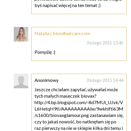
byś napisać więcej na ten temat ;)
Natalia | blondhaircare.com
3 lutego 2015 13:45
Pomyślę :)
Anonimowy
3 lutego 2015 14:44
Jeszcze chciałam zapytać, używałaś może
tych małych maseczek biovax?
http://4.bp.blogspot.com/-8d7MUi_UJvk/V
L6HetqH9tI/AAAAAAAAAlw/9wkhifti63M
/s1600/biovaxglamour.png zastanawiam się,
czy to jakaś nowość, bo natknęłam się po
raz pierwszy na nie w sklepie kilka dni temu i