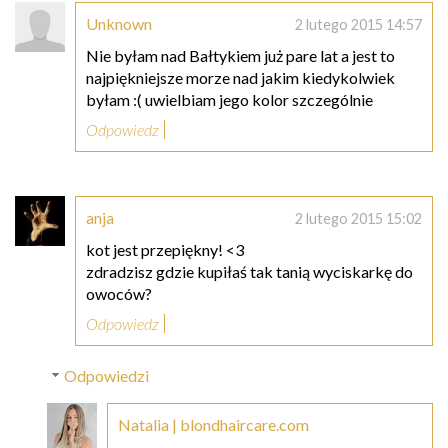
Unknown
2 lutego 2015 14:57
Nie byłam nad Bałtykiem już pare lat a jest to
najpiękniejsze morze nad jakim kiedykolwiek
byłam :( uwielbiam jego kolor szczególnie
Odpowiedz
anja
2 lutego 2015 15:02
kot jest przepiękny! <3
zdradzisz gdzie kupiłaś tak tanią wyciskarkę do
owoców?
Odpowiedz
Odpowiedzi
Natalia | blondhaircare.com