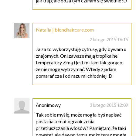
jak trup, ale poza tym czułam się świetnie :D
Natalia | blondhaircare.com
2 lutego 2015 16:15
Ja za to wykorzystuję cytrusy, gdy bywam u
znajomych. Oni zawsze mają tropikalne
temperatury zimą i jest mi tam tak gorąco,
że nie mogę wytrzymać. Wtedy zjadam
pomarańcze i od razu mi chłodniej :D
Anonimowy
3 lutego 2015 12:09
Tak sobie myślę, może mogła byś napisać
posta na temat ograniczenia
przetłuszczania włosów? Pamiętam, że taki
powstał, ale dawno temu, może teraz mogła