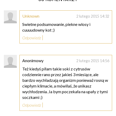
Unknown
2 lutego 2015 14:32
Swietne podsumowanie, piekne wlosy i
cuuuudowny kot ;)
Odpowiedz
Anonimowy
2 lutego 2015 14:56
Też kiedyś piłam takie soki z cytrusów
codziennie rano przez jakieś 3 miesiące, ale
bardzo wychładzają organizm ponieważ rosną w
ciepłym klimacie, a mówiłaś, że unikasz
wychłodzenia. Ja bym poczekała na upały z tymi
soczkami ;)
Odpowiedz