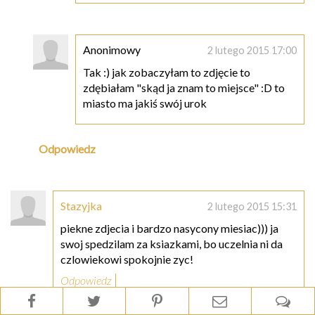
Anonimowy
2 lutego 2015 17:00
Tak :) jak zobaczyłam to zdjęcie to
zdębiałam "skąd ja znam to miejsce" :D to
miasto ma jakiś swój urok
Odpowiedz
Stazyjka
2 lutego 2015 15:31
piekne zdjecia i bardzo nasycony miesiac))) ja
swoj spedzilam za ksiazkami, bo uczelnia ni da
czlowiekowi spokojnie zyc!
Odpowiedz