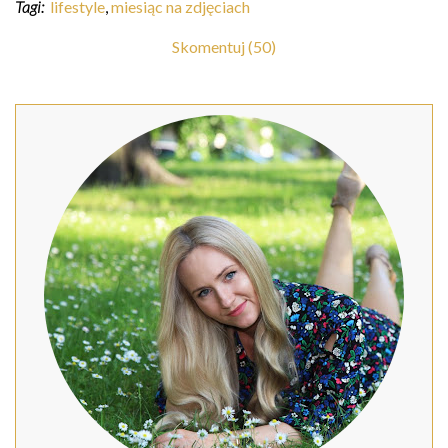
Tagi:
lifestyle
,
miesiąc na zdjęciach
Skomentuj (50)