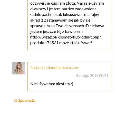
oczywiście kupiłam złotą. Narazie użyłam
dwa razy i jestem bardzo zadowolona,
ładnie pachnie tak luksusowo i ma fajny
skład :) Zastanawiam się jak by się
sprawdziła na Twoich włosach :D ciekawa
jestem jeszcze tej z kawiorem
http://wizaz.pl/kosmetyki/produkt.php?
produkt=74531 może ktoś używał?
Natalia | blondhaircare.com
4 lutego 2015 00:21
Nie używałam niestety :(
Odpowiedz