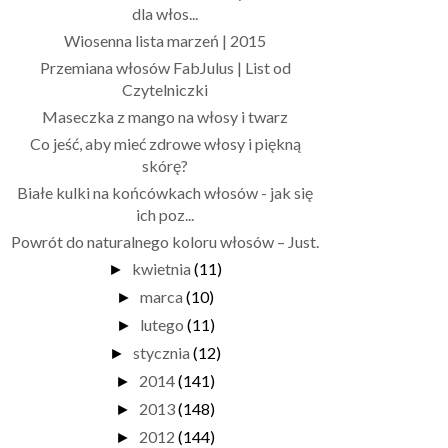
dla włos...
Wiosenna lista marzeń | 2015
Przemiana włosów FabJulus | List od
Czytelniczki
Maseczka z mango na włosy i twarz
Co jeść, aby mieć zdrowe włosy i piękną
skórę?
Białe kulki na końcówkach włosów - jak się
ich poz...
Powrót do naturalnego koloru włosów – Just.
kwietnia
(11)
►
marca
(10)
►
lutego
(11)
►
stycznia
(12)
►
2014
(141)
►
2013
(148)
►
2012
(144)
►