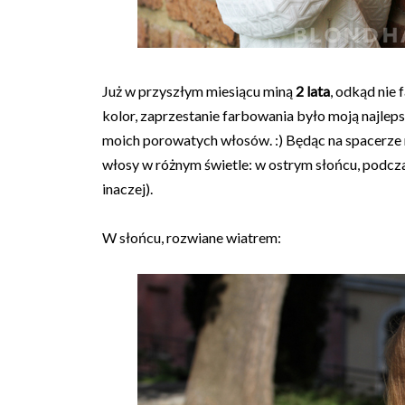
Już w przyszłym miesiącu miną
2 lata
, odkąd nie
kolor, zaprzestanie farbowania było moją najle
moich porowatych włosów. :) Będąc na spacerze
włosy w różnym świetle: w ostrym słońcu, podcz
inaczej).
W słońcu, rozwiane wiatrem: