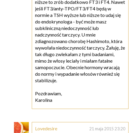
niższe to zrób dodatkowo FT3 i FT4. Nawet
jeśli FT3/anty-TPO/FT3/FT4 będą w
normie a TSH wyższe lub niższe to udaj się
do endokrynologa - być może masz
subkliniczną niedoczynność lub
nadczynność tarczycy. U mnie
zdiagnozowano chorobę Hashimoto, która
wywołała niedoczynność tarczycy. Żałuję, że
tak długo zwlekałam z tymi badaniami,
mimo że włosy leciały i miałam fatalne
samopoczucie. Obecnie hormony wracają
do normy i wypadanie włosów również się
stabilizuje.
Pozdrawiam,
Karolina
Lovedesire
21 maja 2015 23:20