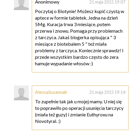
Anonimowy
21 maja 2015 19:07
Poczytaj o Biotynie! Możesz kupić czystą w
aptece w formie tabletek. Jedna na dzień
5Mg. Kuracja trwa 3 miesiące, potem
przerwa i znowu. Pomaga przy problemach
z tarczyca. Jakaś blogerka opisująca " 3
miesiące z biotebalem 5 " też miała
problemy z tarczyca. Koniecznie sprawdz! I
przede wszystkim bardzo często do zera
hamuje wypadanie włosów :)
AlessaSusannah
21 maja 2015 19:14
To zupełnie tak jak u mojej mamy. U niej się
to poprawiło po operacji usunięcia tarczycy
(miała też guzy) i zmianie Euthyroxu na
Novotyral. :)