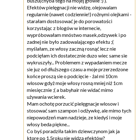
buszu(chyba tego na mojej głowie :) ).
Efektów pielęgnacji nie widzę, olejowalam
regularnie (nawet codziennie!) rożnymi olejkami -
starałam dostosować je do porowatości
korzystając z blogów w internecie,
wypróbowałam mnóstwo masek,odzywek i po
zadnej nie było zadowalającego efektu ;(
myślałam, ze włosy zaczną rosnąć lecz nie
podcięłam ich dostatecznie duzo wiec same sie
wykruszyły... Problemem z wypadaniem mecze
sie juz od dłuższego czasu a moje przerzedzone
końce proszą sie o podcięcie - żal mi 10cm
wlosow gdyż moje włosy rosną mniej niż 1cm
miesięcznie ;( a babyhair nie widać mimo
używania wcierek.
Mam ochotę porzucić pielęgnacje wlosow i
stosować sam szampon i odżywkę, ale mimo tych
niepowodzeń mam nadzieje, ze kiedyś i moje
włosy beda piękne...
Co byś poradziła takim dziewczynom jak ja
ktore po 1,5roku nie widzą efektów?