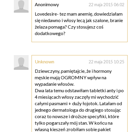
Anonimowy
22 maja 2015 06:02
Lovedesire- tez mam anemię, dowiedziałam
się niedawno i włosy lecą jak szalone, branie
żelaza pomaga? Czy stosujesz coś
dodatkowego?
Unknown
22 maja 2015 10:25
Dziewczyny, pamiętajcie, że i hormony
męskie mają OGROMNY wpływ na
wypadanie włosów.
Dwa lata temu odstawiłam tabletki anty i po
4 miesiącach włosy zaczęły mi wychodzić
całymi pasmami + duży łojotok. Latałam od
jednego dermatologa do drugiego stosując
coraz to nowsze i droższe specyfiki, które
tylko pogarszały mój stan. W końcu na
własną kieszeń zrobiłam sobie pakiet