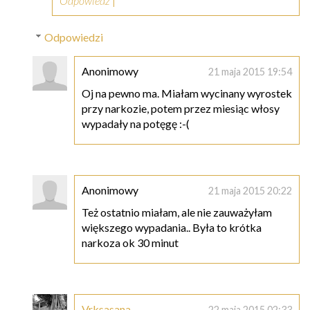
Odpowiedz
Odpowiedzi
Anonimowy
21 maja 2015 19:54
Oj na pewno ma. Miałam wycinany wyrostek
przy narkozie, potem przez miesiąc włosy
wypadały na potęgę :-(
Anonimowy
21 maja 2015 20:22
Też ostatnio miałam, ale nie zauważyłam
większego wypadania.. Była to krótka
narkoza ok 30 minut
Vrksasana
22 maja 2015 02:33