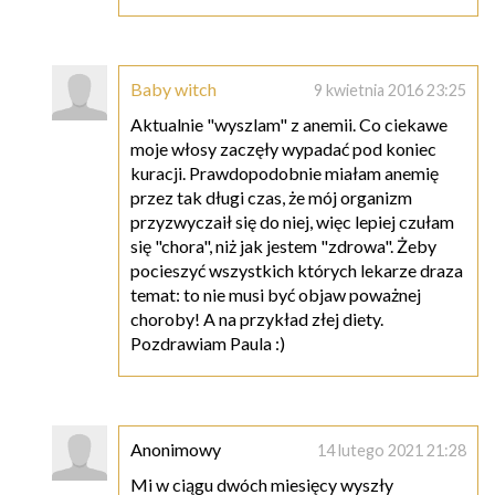
Baby witch
9 kwietnia 2016 23:25
Aktualnie "wyszlam" z anemii. Co ciekawe
moje włosy zaczęły wypadać pod koniec
kuracji. Prawdopodobnie miałam anemię
przez tak długi czas, że mój organizm
przyzwyczaił się do niej, więc lepiej czułam
się "chora", niż jak jestem "zdrowa". Żeby
pocieszyć wszystkich których lekarze draza
temat: to nie musi być objaw poważnej
choroby! A na przykład złej diety.
Pozdrawiam Paula :)
Anonimowy
14 lutego 2021 21:28
Mi w ciągu dwóch miesięcy wyszły