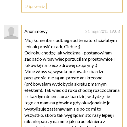
Odpowiedz
Anonimowy
21 maja 2015 19:03
Moj komentarz odbiega od tematu, chciałabym
jednak prosić o radę Ciebie ;)
Od roku chodzę jak wiedźma - postanowiłam
zadbać o włosy wiec porzuciłam prostownice i
lokówkę na rzecz zdrowej czupryny ;)
Moje włosy są wysokoporowate i bardzo
puszące sie, nie są ani proste ani kręcone
(próbowałam wydobycia skrętu z marnym
efektem). Tak wiec od roku chodzę rozczochrana
i z każdym dniem coraz bardziej wstydzę sie
tego co mam na głowie a gdy okazjonalnie je
wystylizuje zastanawiam sie po co mi to
wszystko, skoro tak wyglądam sto razy lepiej i
nikt nie patrzy na mnie jak na uciekiniera z