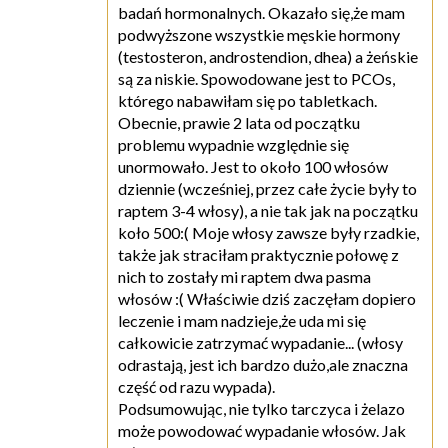
badań hormonalnych. Okazało się,że mam
podwyższone wszystkie męskie hormony
(testosteron, androstendion, dhea) a żeńskie
są za niskie. Spowodowane jest to PCOs,
którego nabawiłam się po tabletkach.
Obecnie, prawie 2 lata od początku
problemu wypadnie względnie się
unormowało. Jest to około 100 włosów
dziennie (wcześniej, przez całe życie były to
raptem 3-4 włosy), a nie tak jak na początku
koło 500:( Moje włosy zawsze były rzadkie,
także jak straciłam praktycznie połowę z
nich to zostały mi raptem dwa pasma
włosów :( Właściwie dziś zaczęłam dopiero
leczenie i mam nadzieje,że uda mi się
całkowicie zatrzymać wypadanie... (włosy
odrastają, jest ich bardzo dużo,ale znaczna
część od razu wypada).
Podsumowując, nie tylko tarczyca i żelazo
może powodować wypadanie włosów. Jak