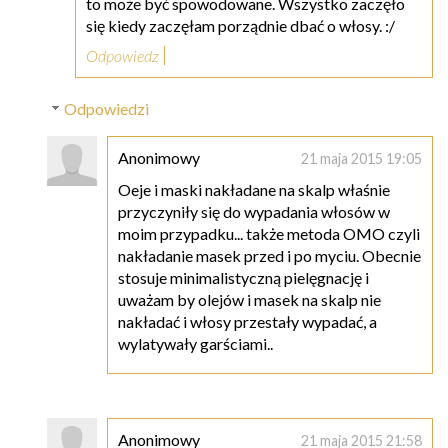
to może być spowodowane. Wszystko zaczęło
się kiedy zaczęłam porządnie dbać o włosy. :/
Odpowiedz
Odpowiedzi
Anonimowy
21 maja 2015 19:05
Oeje i maski nakładane na skalp właśnie
przyczyniły się do wypadania włosów w
moim przypadku... także metoda OMO czyli
nakładanie masek przed i po myciu. Obecnie
stosuje minimalistyczną pielęgnację i
uważam by olejów i masek na skalp nie
nakładać i włosy przestały wypadać, a
wylatywały garściami..
Anonimowy
21 maja 2015 21:58