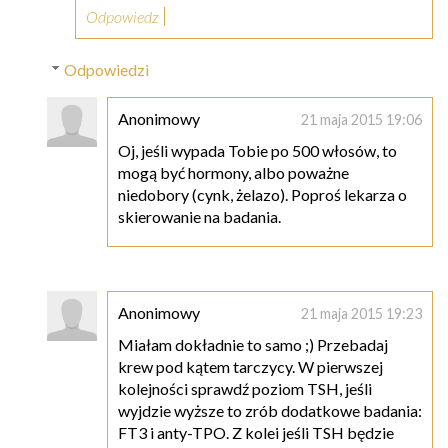
Odpowiedz
Odpowiedzi
Anonimowy
21 maja 2015 19:06
Oj, jeśli wypada Tobie po 500 włosów, to
mogą być hormony, albo poważne
niedobory (cynk, żelazo). Poproś lekarza o
skierowanie na badania.
Anonimowy
21 maja 2015 19:23
Miałam dokładnie to samo ;) Przebadaj
krew pod kątem tarczycy. W pierwszej
kolejności sprawdź poziom TSH, jeśli
wyjdzie wyższe to zrób dodatkowe badania:
FT3 i anty-TPO. Z kolei jeśli TSH będzie