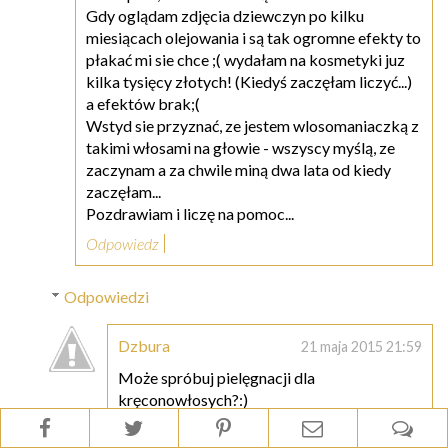
Gdy oglądam zdjęcia dziewczyn po kilku
miesiącach olejowania i są tak ogromne efekty to
płakać mi sie chce ;( wydałam na kosmetyki juz
kilka tysięcy złotych! (Kiedyś zaczęłam liczyć...)
a efektów brak;(
Wstyd sie przyznać, ze jestem wlosomaniaczką z
takimi włosami na głowie - wszyscy myślą, ze
zaczynam a za chwile miną dwa lata od kiedy
zaczęłam...
Pozdrawiam i liczę na pomoc...
Odpowiedz
Odpowiedzi
Dzbura
21 maja 2015 21:59
Może spróbuj pielęgnacji dla
kręconowłosych?:)