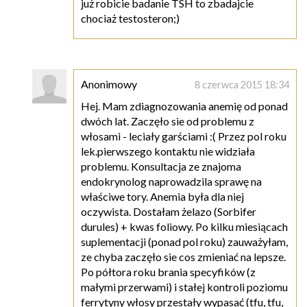
już robicie badanie TSH to zbadajcie
chociaż testosteron;)
Anonimowy
8 czerwca 2015 18:34
Hej. Mam zdiagnozowania anemię od ponad
dwóch lat. Zaczęło sie od problemu z
włosami - leciały garściami :( Przez pol roku
lek.pierwszego kontaktu nie widziała
problemu. Konsultacja ze znajoma
endokrynolog naprowadzila sprawę na
właściwe tory. Anemia była dla niej
oczywista. Dostałam żelazo (Sorbifer
durules) + kwas foliowy. Po kilku miesiącach
suplementacji (ponad pol roku) zauważyłam,
ze chyba zaczęło sie cos zmieniać na lepsze.
Po półtora roku brania specyfików (z
małymi przerwami) i stałej kontroli poziomu
ferrytyny włosy przestały wypasać (tfu, tfu,