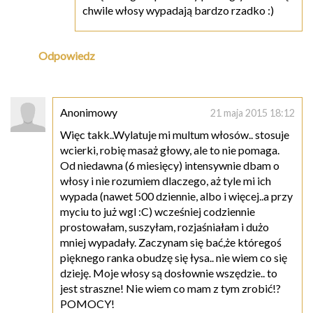
chwile włosy wypadają bardzo rzadko :)
Odpowiedz
Anonimowy
21 maja 2015 18:12
Więc takk..Wylatuje mi multum włosów.. stosuje
wcierki, robię masaż głowy, ale to nie pomaga.
Od niedawna (6 miesięcy) intensywnie dbam o
włosy i nie rozumiem dlaczego, aż tyle mi ich
wypada (nawet 500 dziennie, albo i więcej..a przy
myciu to już wgl :C) wcześniej codziennie
prostowałam, suszyłam, rozjaśniałam i dużo
mniej wypadały. Zaczynam się bać,że któregoś
pięknego ranka obudzę się łysa.. nie wiem co się
dzieję. Moje włosy są dosłownie wszędzie.. to
jest straszne! Nie wiem co mam z tym zrobić!?
POMOCY!