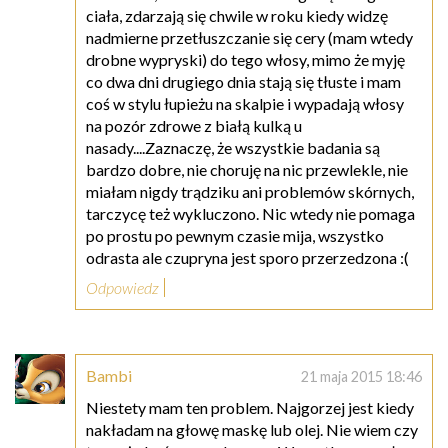
ciała, zdarzają się chwile w roku kiedy widzę
nadmierne przetłuszczanie się cery (mam wtedy
drobne wypryski) do tego włosy, mimo że myję
co dwa dni drugiego dnia stają się tłuste i mam
coś w stylu łupieżu na skalpie i wypadają włosy
na pozór zdrowe z białą kulką u
nasady....Zaznaczę, że wszystkie badania są
bardzo dobre, nie choruję na nic przewlekle, nie
miałam nigdy trądziku ani problemów skórnych,
tarczycę też wykluczono. Nic wtedy nie pomaga
po prostu po pewnym czasie mija, wszystko
odrasta ale czupryna jest sporo przerzedzona :(
Odpowiedz
Bambi
21 maja 2015 18:46
Niestety mam ten problem. Najgorzej jest kiedy
nakładam na głowę maskę lub olej. Nie wiem czy