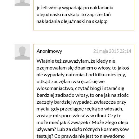
jeżeli włosy wypadają po nakładaniu
oleju/maski na skalp, to zaprzestań
nakładania oleju/maski na skalp:p
Anonimowy
21 maja 2015 22:14
Właśnie też zauważyłam, że kiedy nie
pzejmowałam się dbaniem o włosy, to jakoś
nie wypadały, natomiast od kilku miesięcy,
odkąd zaczęłam wkręcać się we
włosomaniactwo, czytać blogi i starać się
bardziej zadbać o włosy, to one jak na złośc
zaczęły bardziej wypadać, zwłaszcza przy
myciu, gdy przeciągnę reęką po włosach,
zostaje mi sporo włosów w dłoni. Czy to
może mieć jakiś związek? Może złego oleju
używam? Lub za dużo różnych kosmetyków
testuję? Co prawda nie jest to niewadomo