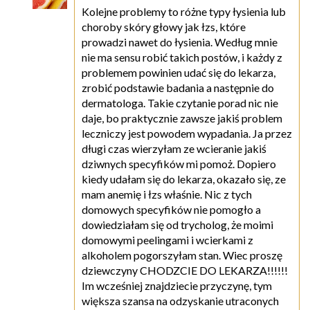
Kolejne problemy to różne typy łysienia lub
choroby skóry głowy jak łzs, które
prowadzi nawet do łysienia. Według mnie
nie ma sensu robić takich postów, i każdy z
problemem powinien udać się do lekarza,
zrobić podstawie badania a następnie do
dermatologa. Takie czytanie porad nic nie
daje, bo praktycznie zawsze jakiś problem
leczniczy jest powodem wypadania. Ja przez
długi czas wierzyłam ze wcieranie jakiś
dziwnych specyfików mi pomoż. Dopiero
kiedy udałam się do lekarza, okazało się, ze
mam anemię i łzs właśnie. Nic z tych
domowych specyfików nie pomogło a
dowiedziałam się od trycholog, że moimi
domowymi peelingami i wcierkami z
alkoholem pogorszyłam stan. Wiec proszę
dziewczyny CHODZCIE DO LEKARZA!!!!!!
Im wcześniej znajdziecie przyczynę, tym
większa szansa na odzyskanie utraconych