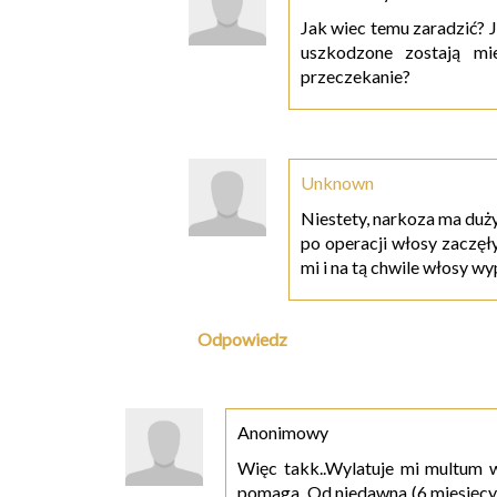
Jak wiec temu zaradzić? J
uszkodzone zostają mi
przeczekanie?
Unknown
Niestety, narkoza ma duż
po operacji włosy zaczę
mi i na tą chwile włosy w
Odpowiedz
Anonimowy
Więc takk..Wylatuje mi multum wł
pomaga. Od niedawna (6 miesięcy)