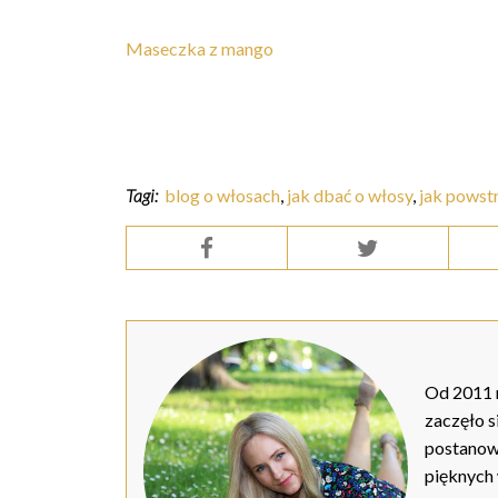
Maseczka z mango
Tagi:
blog o włosach
,
jak dbać o włosy
,
jak powst
Od 2011 r
zaczęło s
postanow
pięknych