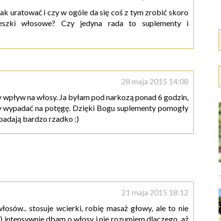
ak uratować i czy w ogóle da się coś z tym zrobić skoro
eszki włosowe? Czy jedyna rada to suplementy i
28 maja 2015 14:08
y wpływ na włosy. Ja byłam pod narkozą ponad 6 godzin,
ły wypadać na potęgę. Dzięki Bogu suplementy pomogły
ypadają bardzo rzadko :)
21 maja 2015 18:12
osów.. stosuje wcierki, robię masaż głowy, ale to nie
 intensywnie dbam o włosy i nie rozumiem dlaczego, aż