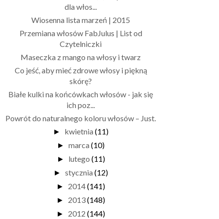
dla włos...
Wiosenna lista marzeń | 2015
Przemiana włosów FabJulus | List od
Czytelniczki
Maseczka z mango na włosy i twarz
Co jeść, aby mieć zdrowe włosy i piękną
skórę?
Białe kulki na końcówkach włosów - jak się
ich poz...
Powrót do naturalnego koloru włosów – Just.
kwietnia
(11)
►
marca
(10)
►
lutego
(11)
►
stycznia
(12)
►
2014
(141)
►
2013
(148)
►
2012
(144)
►