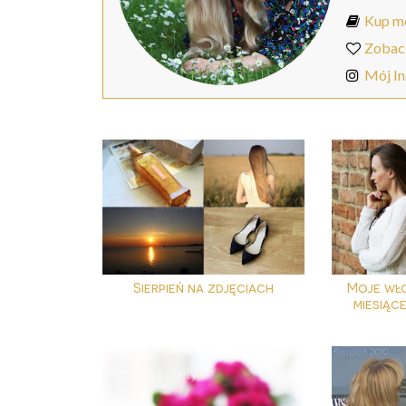
Kup mo
Zobac
Mój I
Sierpień na zdjęciach
Moje włos
miesiąc