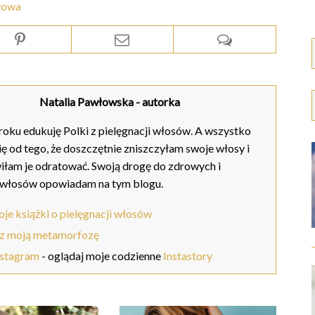
żowa
Natalia Pawłowska
- autorka
oku edukuję Polki z pielęgnacji włosów. A wszystko
ię od tego, że doszczętnie zniszczyłam swoje włosy i
iłam je odratować. Swoją drogę do zdrowych i
 włosów opowiadam na tym blogu.
je książki o pielęgnacji włosów
z moją metamorfozę
nstagram
- oglądaj moje codzienne
Instastory