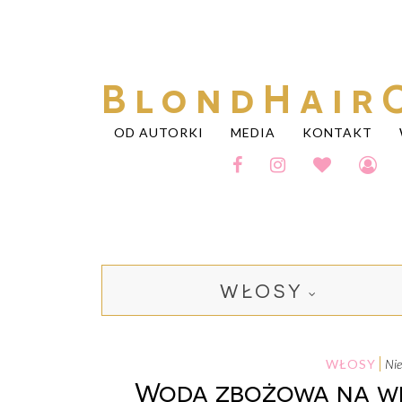
BlondHair
OD AUTORKI
MEDIA
KONTAKT
WŁOSY
WŁOSY
n
Woda zbożowa na wło