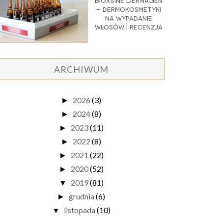
Bioxsine DermaGen
- dermokosmetyki
na wypadanie
włosów | recenzja
ARCHIWUM
2026
(3)
►
2024
(8)
►
2023
(11)
►
2022
(8)
►
2021
(22)
►
2020
(52)
►
2019
(81)
▼
grudnia
(6)
►
listopada
(10)
▼