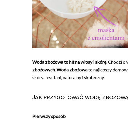
Woda zbożowa to hit na włosy i skórę
.
Chodzi o
zbożowych
.
Woda zbożowa
to najlepszy domow
skóry. Jest tani, naturalny i skuteczny.
Jak przygotować wodę zbożow
Pierwszy sposób