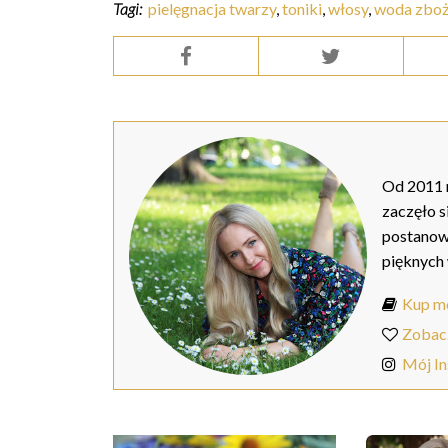
Tagi:
pielęgnacja twarzy
,
toniki
,
włosy
,
woda zbo
Od 2011 r
zaczęło s
postanow
pięknych
Kup mo
Zobac
Mój I