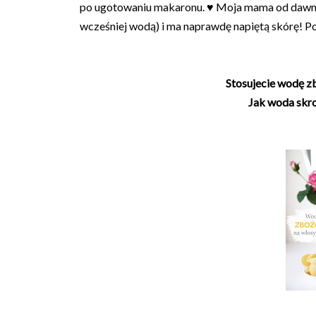
po ugotowaniu makaronu. ♥ Moja mama od dawna
wcześniej wodą) i ma naprawdę napiętą skórę! P
Stosujecie wodę z
Jak woda skr