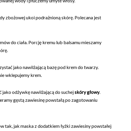
owanej wody i płuczemy umyte włosy.
dy zbożowej ukoi podrażnioną skórę. Polecana jest
amów do ciała. Porcję kremu lub balsamu mieszamy
órę.
tać jako nawilżającą bazę pod krem do twarzy.
nie wklepujemy krem.
jako odżywkę nawilżającą do suchej
skóry głowy
.
ieramy gęstą zawiesinę powstałą po zagotowaniu
 tak, jak maska z dodatkiem łyżki zawiesiny powstałej