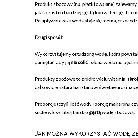
Produkt zbożowy (np. płatki owsiane) zalewamy
jakiś czas (im bardziej gęstą konsystencję chcem
Po upływie czasu woda staje się mętna, przecedz
Drugi sposób
Wykorzystujemy ostudzoną wodę, która powsta
pamiętać, aby jej
nie solić
- słona woda nie będzie
Produkty zbożowe to źródło wielu witamin,
skro
całkowicie naturalna i stanowi świetne urozmaice
Proporcje (czyli ilość wody i porcję makaronu c
suche włosy lubią bardzo
gęstą
wodę zbożową.
Jak można wykorzystać wodę zb