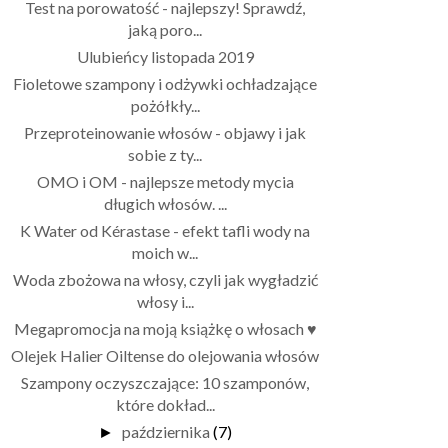
Test na porowatość - najlepszy! Sprawdź,
jaką poro...
Ulubieńcy listopada 2019
Fioletowe szampony i odżywki ochładzające
pożółkły...
Przeproteinowanie włosów - objawy i jak
sobie z ty...
OMO i OM - najlepsze metody mycia
długich włosów. ...
K Water od Kérastase - efekt tafli wody na
moich w...
Woda zbożowa na włosy, czyli jak wygładzić
włosy i...
Megapromocja na moją książkę o włosach ♥
Olejek Halier Oiltense do olejowania włosów
Szampony oczyszczające: 10 szamponów,
które dokład...
października
(7)
►