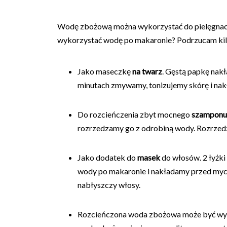
Wodę zbożową można wykorzystać do pielęgnacji 
wykorzystać wodę po makaronie? Podrzucam ki
Jako maseczkę
na twarz
. Gęstą papkę nak
minutach zmywamy, tonizujemy skórę i na
Do rozcieńczenia zbyt mocnego
szamponu
rozrzedzamy go z odrobiną wody. Rozrze
Jako dodatek do
masek
do włosów. 2 łyżki
wody po makaronie i nakładamy przed myci
nabłyszczy włosy.
Rozcieńczona woda zbożowa może być wy