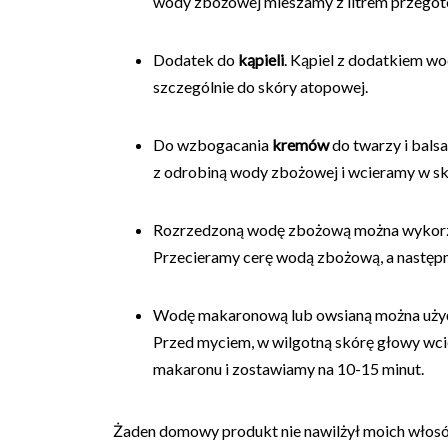
wody zbożowej mieszamy z litrem przegot
Dodatek do
kąpieli
. Kąpiel z dodatkiem wo
szczególnie do skóry atopowej.
Do wzbogacania
kremów
do twarzy i bals
z odrobiną wody zbożowej i wcieramy w sk
Rozrzedzoną wodę zbożową można wykorzys
Przecieramy cerę wodą zbożową, a następ
Wodę makaronową lub owsianą można użyć 
Przed myciem, w wilgotną skórę głowy wc
makaronu i zostawiamy na 10-15 minut.
Żaden domowy produkt nie nawilżył moich włosów