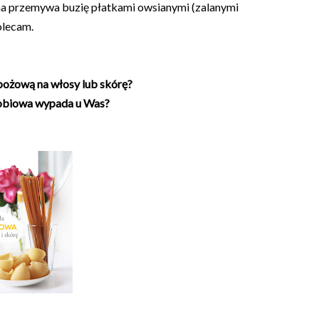
 przemywa buzię płatkami owsianymi (zalanymi
olecam.
bożową na włosy lub skórę?
obiowa wypada u Was?