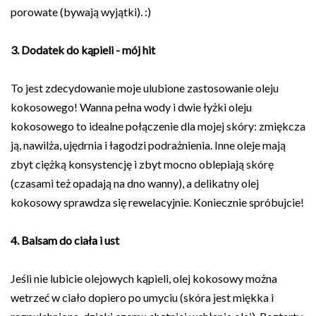
porowate (bywają wyjątki). :)
3. Dodatek do kąpieli - mój hit
To jest zdecydowanie moje ulubione zastosowanie oleju
kokosowego! Wanna pełna wody i dwie łyżki oleju
kokosowego to idealne połączenie dla mojej skóry: zmiękcza
ją, nawilża, ujędrnia i łagodzi podrażnienia. Inne oleje mają
zbyt ciężką konsystencję i zbyt mocno oblepiają skórę
(czasami też opadają na dno wanny), a delikatny olej
kokosowy sprawdza się rewelacyjnie. Koniecznie spróbujcie!
4. Balsam do ciała i ust
Jeśli nie lubicie olejowych kąpieli, olej kokosowy można
wetrzeć w ciało dopiero po umyciu (skóra jest miękka i