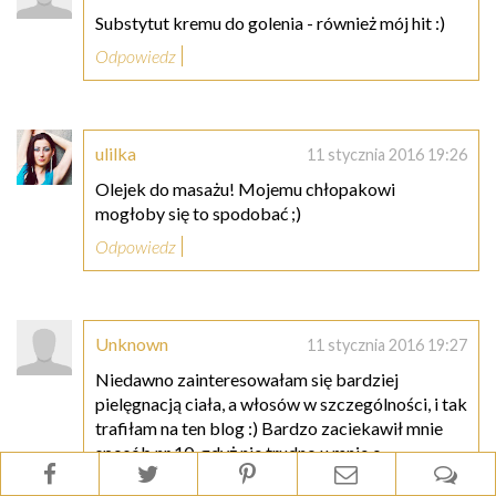
Substytut kremu do golenia - również mój hit :)
Odpowiedz
ulilka
11 stycznia 2016 19:26
Olejek do masażu! Mojemu chłopakowi
mogłoby się to spodobać ;)
Odpowiedz
Unknown
11 stycznia 2016 19:27
Niedawno zainteresowałam się bardziej
pielęgnacją ciała, a włosów w szczególności, i tak
trafiłam na ten blog :) Bardzo zaciekawił mnie
sposób nr 10, gdyż nie trudno u mnie o
podrażnienia po goleniu i próbowałam już