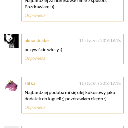
Najbardziej zainteresował mnie 7 sposób.
Pozdrawiam :))
Odpowiedz
almondcake
11 stycznia 2016 19:18
oczywiście włosy :)
Odpowiedz
ślifka
11 stycznia 2016 19:18
Najbardziej podoba mi się olej kokosowy jako
dodatek do kąpieli ;) pozdrawiam ciepło :)
Odpowiedz