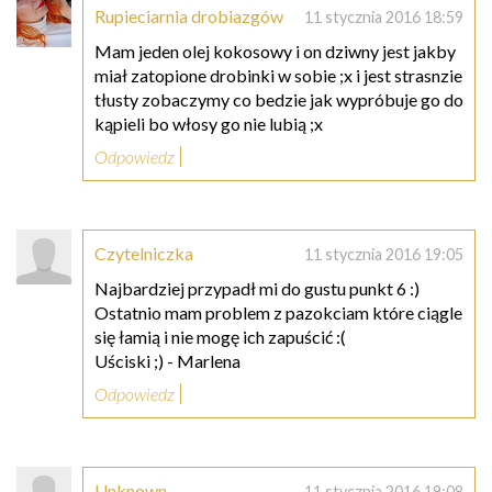
Rupieciarnia drobiazgów
11 stycznia 2016 18:59
Mam jeden olej kokosowy i on dziwny jest jakby
miał zatopione drobinki w sobie ;x i jest strasnzie
tłusty zobaczymy co bedzie jak wypróbuje go do
kąpieli bo włosy go nie lubią ;x
Odpowiedz
Czytelniczka
11 stycznia 2016 19:05
Najbardziej przypadł mi do gustu punkt 6 :)
Ostatnio mam problem z pazokciam które ciągle
się łamią i nie mogę ich zapuścić :(
Uściski ;) - Marlena
Odpowiedz
Unknown
11 stycznia 2016 19:08