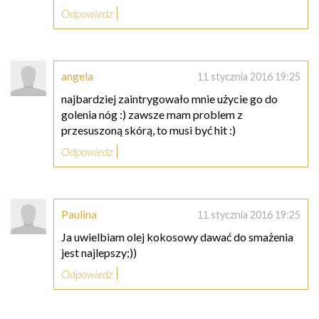
Odpowiedz
angela
11 stycznia 2016 19:25
najbardziej zaintrygowało mnie użycie go do
golenia nóg :) zawsze mam problem z
przesuszoną skórą, to musi być hit :)
Odpowiedz
Paulina
11 stycznia 2016 19:25
Ja uwielbiam olej kokosowy dawać do smażenia
jest najlepszy;))
Odpowiedz