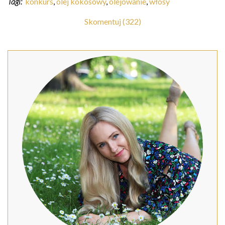
Tagi:
konkurs
,
olej kokosowy
,
olejowanie
,
włosy
Skomentuj (322)