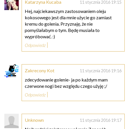
Katarzyna Kucaba
11 stycznia 2016 19:15
Hej, najciekawszym zastosowaniem oleju
kokosowego jest dla mnie użycie go zamiast
kremu do golenia. Przyznaję, że nie
pomyślałabym o tym. Będę musiała to
wypróbować. :)
Odpowiedz
Zakrecony Kot
11 stycznia 2016 19:16
zdecydowanie golenie- ja po każdym mam
czerwone nogi bez względu czego użyję ;/
Odpowiedz
Unknown
11 stycznia 2016 19:17