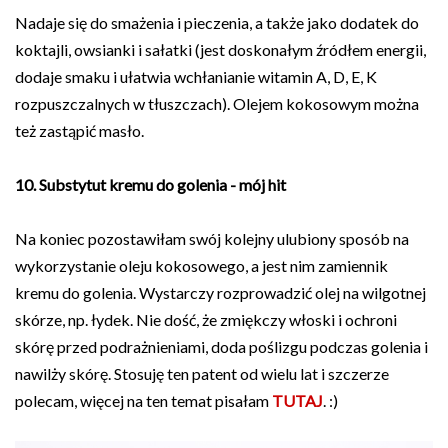
Nadaje się do smażenia i pieczenia, a także jako dodatek do
koktajli, owsianki i sałatki (jest doskonałym źródłem energii,
dodaje smaku i ułatwia wchłanianie witamin A, D, E, K
rozpuszczalnych w tłuszczach). Olejem kokosowym można
też zastąpić masło.
10. Substytut kremu do golenia
- mój hit
Na koniec pozostawiłam swój kolejny ulubiony sposób na
wykorzystanie oleju kokosowego, a jest nim zamiennik
kremu do golenia. Wystarczy rozprowadzić olej na wilgotnej
skórze, np. łydek. Nie dość, że zmiękczy włoski i ochroni
skórę przed podrażnieniami, doda poślizgu podczas golenia i
nawilży skórę. Stosuję ten patent od wielu lat i szczerze
polecam, więcej na ten temat pisałam
TUTAJ
. :)