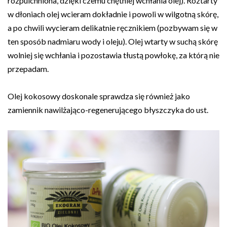
rozpulchniona, dzięki czemu chętniej wchłania olej). Roztarty
w dłoniach olej wcieram dokładnie i powoli w wilgotną skórę,
a po chwili wycieram delikatnie ręcznikiem (pozbywam się w
ten sposób nadmiaru wody i oleju). Olej wtarty w suchą skórę
wolniej się wchłania i pozostawia tłustą powłokę, za którą nie
przepadam.
Olej kokosowy doskonale sprawdza się również jako
zamiennik nawilżająco-regenerującego błyszczyka do ust.