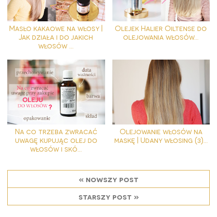
Masło kakaowe na włosy |
Olejek Halier Oiltense do
Jak działa i do jakich
olejowania włosów...
włosów ...
Na co trzeba zwracać
Olejowanie włosów na
uwagę kupując olej do
maskę | Udany włosing (3)...
włosów i skó...
« nowszy post
starszy post »