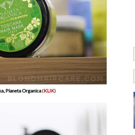
a, Planeta Organica
(
KLIK
)