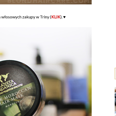
h włosowych zakupy w Triny (
KLIK
). ♥