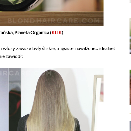
ańska, Planeta Organica
(
KLIK
)
 włosy zawsze były śliskie, mięsiste, nawilżone... idealne!
nie zawiódł: