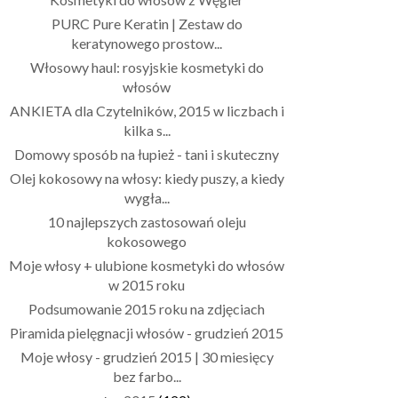
PURC Pure Keratin | Zestaw do
keratynowego prostow...
Włosowy haul: rosyjskie kosmetyki do
włosów
ANKIETA dla Czytelników, 2015 w liczbach i
kilka s...
Domowy sposób na łupież - tani i skuteczny
Olej kokosowy na włosy: kiedy puszy, a kiedy
wygła...
10 najlepszych zastosowań oleju
kokosowego
Moje włosy + ulubione kosmetyki do włosów
w 2015 roku
Podsumowanie 2015 roku na zdjęciach
Piramida pielęgnacji włosów - grudzień 2015
Moje włosy - grudzień 2015 | 30 miesięcy
bez farbo...