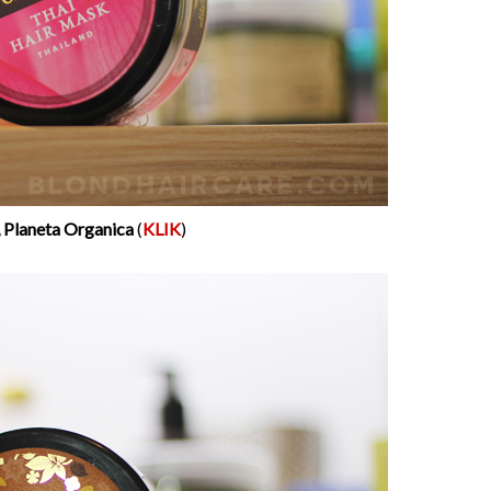
, Planeta Organica
(
KLIK
)