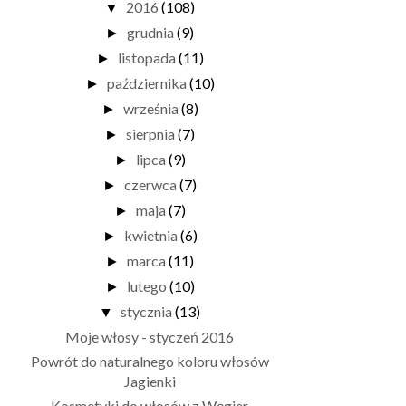
2016
(108)
▼
grudnia
(9)
►
listopada
(11)
►
października
(10)
►
września
(8)
►
sierpnia
(7)
►
lipca
(9)
►
czerwca
(7)
►
maja
(7)
►
kwietnia
(6)
►
marca
(11)
►
lutego
(10)
►
stycznia
(13)
▼
Moje włosy - styczeń 2016
Powrót do naturalnego koloru włosów
Jagienki
Kosmetyki do włosów z Węgier