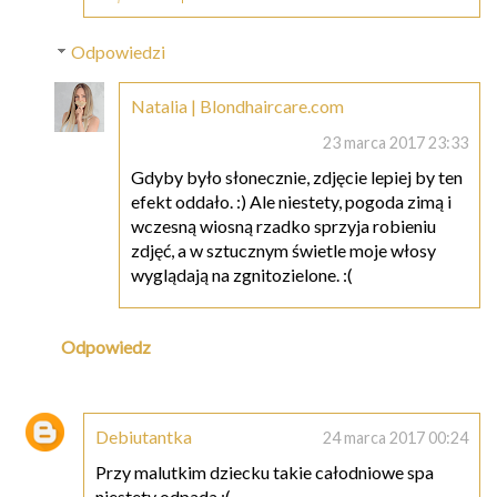
Odpowiedzi
Natalia | Blondhaircare.com
23 marca 2017 23:33
Gdyby było słonecznie, zdjęcie lepiej by ten
efekt oddało. :) Ale niestety, pogoda zimą i
wczesną wiosną rzadko sprzyja robieniu
zdjęć, a w sztucznym świetle moje włosy
wyglądają na zgnitozielone. :(
Odpowiedz
Debiutantka
24 marca 2017 00:24
Przy malutkim dziecku takie całodniowe spa
niestety odpada :(