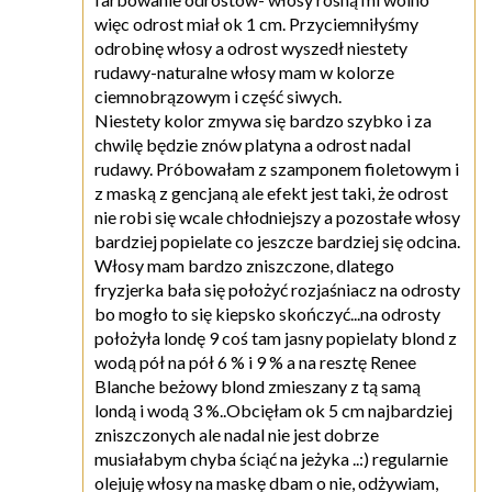
więc odrost miał ok 1 cm. Przyciemniłyśmy
odrobinę włosy a odrost wyszedł niestety
rudawy-naturalne włosy mam w kolorze
ciemnobrązowym i część siwych.
Niestety kolor zmywa się bardzo szybko i za
chwilę będzie znów platyna a odrost nadal
rudawy. Próbowałam z szamponem fioletowym i
z maską z gencjaną ale efekt jest taki, że odrost
nie robi się wcale chłodniejszy a pozostałe włosy
bardziej popielate co jeszcze bardziej się odcina.
Włosy mam bardzo zniszczone, dlatego
fryzjerka bała się położyć rozjaśniacz na odrosty
bo mogło to się kiepsko skończyć...na odrosty
położyła londę 9 coś tam jasny popielaty blond z
wodą pół na pół 6 % i 9 % a na resztę Renee
Blanche beżowy blond zmieszany z tą samą
londą i wodą 3 %..Obcięłam ok 5 cm najbardziej
zniszczonych ale nadal nie jest dobrze
musiałabym chyba ściąć na jeżyka ..:) regularnie
olejuję włosy na maskę dbam o nie, odżywiam,