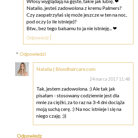
Włosy wyglądają na gęste, takie jak lubię. ❤
Natalio, jesteś zadowolona z kremu Palmers?
Czy zaopatrzyłaś się może jeszcze w ten na noc,
pod oczy (o ile istnieje)?
Btw., bez tego balsamu to ja nie istnieję... ❤
Odpowiedz
Odpowiedzi
Natalia | Blondhaircare.com
24 marca 2017 11:48
Tak, jestem zadowolona. :) Ale tak jak
pisałam - stosowany codziennie jest dla
mnie za ciężki, za to raz na 3-4 dni dociąża
moją suchą cerę. :) Na noc istnieje i się na
niego czaję. :))
Odpowiedz