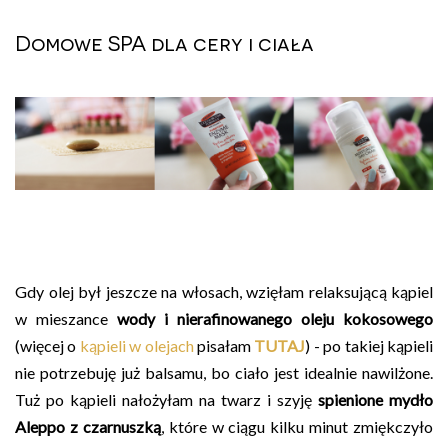
Domowe SPA dla cery i ciała
Gdy olej był jeszcze na włosach, wzięłam relaksującą kąpiel
w mieszance
wody i nierafinowanego oleju kokosowego
(więcej o
kąpieli w olejach
pisałam
TUTAJ
) - po takiej kąpieli
nie potrzebuję już balsamu, bo ciało jest idealnie nawilżone.
Tuż po kąpieli nałożyłam na twarz i szyję
spienione mydło
Aleppo z czarnuszką
, które w ciągu kilku minut zmiękczyło