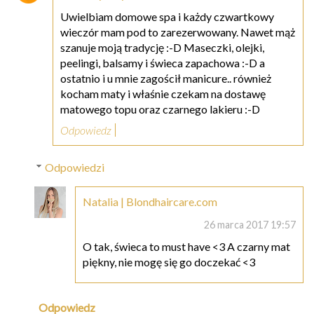
Uwielbiam domowe spa i każdy czwartkowy
wieczór mam pod to zarezerwowany. Nawet mąż
szanuje moją tradycję :-D Maseczki, olejki,
peelingi, balsamy i świeca zapachowa :-D a
ostatnio i u mnie zagościł manicure.. również
kocham maty i właśnie czekam na dostawę
matowego topu oraz czarnego lakieru :-D
Odpowiedz
Odpowiedzi
Natalia | Blondhaircare.com
26 marca 2017 19:57
O tak, świeca to must have <3 A czarny mat
piękny, nie mogę się go doczekać <3
Odpowiedz