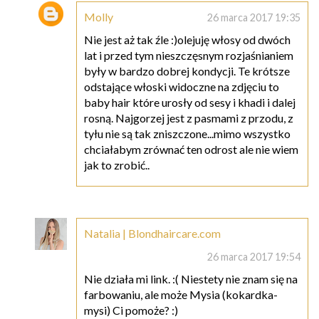
Molly
26 marca 2017 19:35
Nie jest aż tak źle :)olejuję włosy od dwóch
lat i przed tym nieszczęsnym rozjaśnianiem
były w bardzo dobrej kondycji. Te krótsze
odstające włoski widoczne na zdjęciu to
baby hair które urosły od sesy i khadi i dalej
rosną. Najgorzej jest z pasmami z przodu, z
tyłu nie są tak zniszczone...mimo wszystko
chciałabym zrównać ten odrost ale nie wiem
jak to zrobić..
Natalia | Blondhaircare.com
26 marca 2017 19:54
Nie działa mi link. :( Niestety nie znam się na
farbowaniu, ale może Mysia (kokardka-
mysi) Ci pomoże? :)