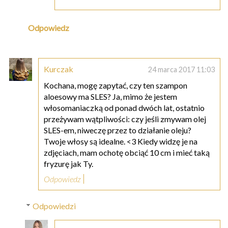
Odpowiedz
Kurczak
24 marca 2017 11:03
Kochana, mogę zapytać, czy ten szampon
aloesowy ma SLES? Ja, mimo że jestem
włosomaniaczką od ponad dwóch lat, ostatnio
przeżywam wątpliwości: czy jeśli zmywam olej
SLES-em, niweczę przez to działanie oleju?
Twoje włosy są idealne. <3 Kiedy widzę je na
zdjęciach, mam ochotę obciąć 10 cm i mieć taką
fryzurę jak Ty.
Odpowiedz
Odpowiedzi