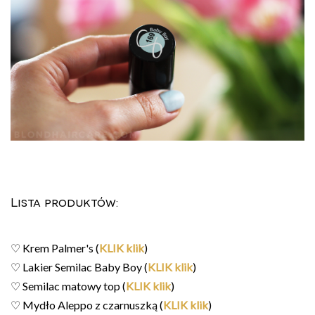
Lista produktów:
♡ Krem Palmer's
(
KLIK klik
)
♡ Lakier Semilac Baby Boy
(
KLIK klik
)
♡ Semilac matowy top
(
KLIK klik
)
♡ Mydło Aleppo z czarnuszką (
KLIK klik
)