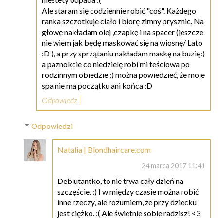
Ale staram się codziennie robić "coś". Każdego
ranka szczotkuje ciało i biorę zimny prysznic. Na
głowę nakładam olej ,czapkę i na spacer (jeszcze
nie wiem jak będę maskować się na wiosnę/ Lato
:D ), a przy sprzątaniu nakładam maskę na buzię:)
a paznokcie co niedzielę robi mi teściowa po
rodzinnym obiedzie :) można powiedzieć, że moje
spa nie ma początku ani końca :D
Odpowiedz
Odpowiedzi
Natalia | Blondhaircare.com
24 marca 2017 11:41
Debiutantko, to nie trwa cały dzień na
szczęście. :) I w między czasie można robić
inne rzeczy, ale rozumiem, że przy dziecku
jest ciężko. :( Ale świetnie sobie radzisz! <3