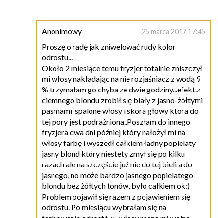
Anonimowy
25 marca 2017 17:45
Proszę o radę jak zniwelować rudy kolor
odrostu...
Około 2 miesiące temu fryzjer totalnie zniszczył
mi włosy nakładając na nie rozjaśniacz z wodą 9
% trzymałam go chyba ze dwie godziny...efekt.z
ciemnego blondu zrobił się biały z jasno-żółtymi
pasmami, spalone włosy i skóra głowy która do
tej pory jest podrażniona..Poszłam do innego
fryzjera dwa dni później który nałożył mi na
włosy farbę i wyszedł całkiem ładny popielaty
jasny blond który niestety zmył się po kilku
razach ale na szczęście już nie do tej bieli a do
jasnego, no może bardzo jasnego popielatego
blondu bez żółtych tonów, było całkiem ok:)
Problem pojawił się razem z pojawieniem się
odrostu. Po miesiącu wybrałam się na
farbowanie odrostów- włosy rosną mi wolno