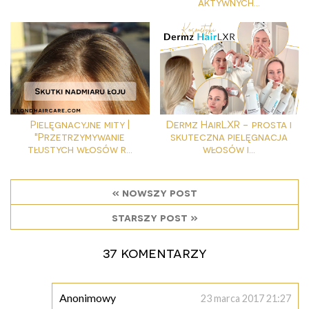
aktywnych...
Pielęgnacyjne mity |
Dermz HairLXR - prosta i
"Przetrzymywanie
skuteczna pielęgnacja
tłustych włosów r...
włosów i...
« nowszy post
starszy post »
37 komentarzy
Anonimowy
23 marca 2017 21:27