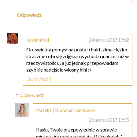
Odpowiedz
kasianafali
24 marca 2017 19:02
Oo, świetny pomysł na posta :) Fakt, zimą ciężko
strasznie robi się zdjęcia i wychodzi inaczej, niż w
rzeczywistości. Ja już jednak przepowiadam
szybkie nadejście wiosny hihi :)
Odpowiedz
Odpowiedzi
Natalia | Blondhaircare.com
26 marca 2017 19:55
Kasiu, Twoje przepowiednie w sprawie
wiosny się u mnie spełniają :D Dziękuję! :*