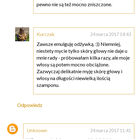
pewno nie są też mocno zniszczone.
Kurczak
24 marca 2017 14:43
Zawsze emulguję odżywką. :)) Niemniej,
niestety mycie tylko skóry głowy nie daje u
mnie rady - próbowałam kilka razy, ale moje
włosy są potem mocno obciążone.
Zazwyczaj delikatnie myję skórę głowy i
włosy na długości niewielką ilością
szamponu.
Odpowiedz
Unknown
24 marca 2017 11:41