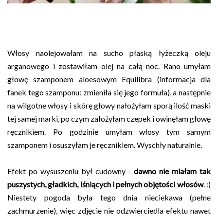
Włosy naolejowałam na sucho płaską łyżeczką oleju
arganowego i zostawiłam olej na całą noc. Rano umyłam
głowę szamponem aloesowym Equilibra (informacja dla
fanek tego szamponu: zmieniła się jego formuła), a następnie
na wilgotne włosy i skórę głowy nałożyłam sporą ilość maski
tej samej marki, po czym założyłam czepek i owinęłam głowę
ręcznikiem. Po godzinie umyłam włosy tym samym
szamponem i osuszyłam je ręcznikiem. Wyschły naturalnie.
Efekt po wysuszeniu był cudowny -
dawno nie miałam tak
puszystych, gładkich, lśniących i pełnych objętości włosów
. :)
Niestety pogoda była tego dnia nieciekawa (pełne
zachmurzenie), więc zdjęcie nie odzwierciedla efektu nawet