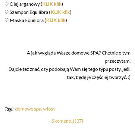
♡ Olej arganowy (
KLIK klik
)
♡ Szampon Equilibra (
KLIK klik
)
♡ Maska Equilibra (
KLIK klik
)
A jak wygląda Wasze domowe SPA? Chętnie o tym
przeczytam.
Dajcie też znać, czy podobają Wam się tego typu posty, jeśli
tak, będę je częściej tworzyć. :)
Tagi:
domowe spa
,
włosy
Skomentuj (37)