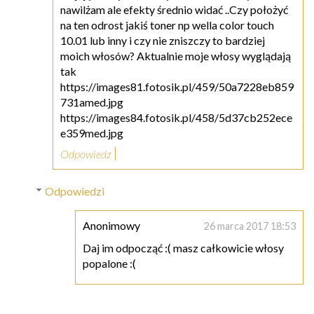
nawilżam ale efekty średnio widać ..Czy położyć
na ten odrost jakiś toner np wella color touch
10.01 lub inny i czy nie zniszczy to bardziej
moich włosów? Aktualnie moje włosy wyglądają
tak
https://images81.fotosik.pl/459/50a7228eb859
731amed.jpg
https://images84.fotosik.pl/458/5d37cb252ece
e359med.jpg
Odpowiedz
Odpowiedzi
Anonimowy
26 marca 2017 18:53
Daj im odpocząć :( masz całkowicie włosy
popalone :(