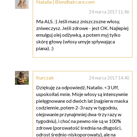
Natalia | Blondhaircare.com
24 marca 2017 11:46
Ma ALS. :) Jeśli masz zniszczozne włosy,
zniweczysz. Jeśli zdrowe - jest OK. Najlepiej
emulguj olej odżywką, a potem myj tylko
skórę głowy (włosy umyje spływająca
piana). :)
Kurczak
24 marca 2017 14:40
Dziękuję za odpowiedź, Natalio. <3 Uff,
uspokoiłaś mnie. Moje włosy są intensywnie
pielęgnowane od dwóch lat (najpierw maska
codziennie, potem 2-3 razy w tygodniu,
olejowanie przynajmniej dwa-trzy razy w
tygodniu), i choć na pewno nie są w 100%
zdrowe (porowatość średnia na długości,
odrost średnio-niskoporowaty), ale na