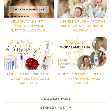
Pielęgnacyjne mity |
Dermz HairLXR - prosta i
"Przetrzymywanie
skuteczna pielęgnacja
tłustych włosów r...
włosów i...
Dzięki nim przyspieszysz
Woda lamelarna Bioelixire
porost włosów, czyli
- piękne włosy w 20
gadżety d...
sekund!...
« nowszy post
starszy post »