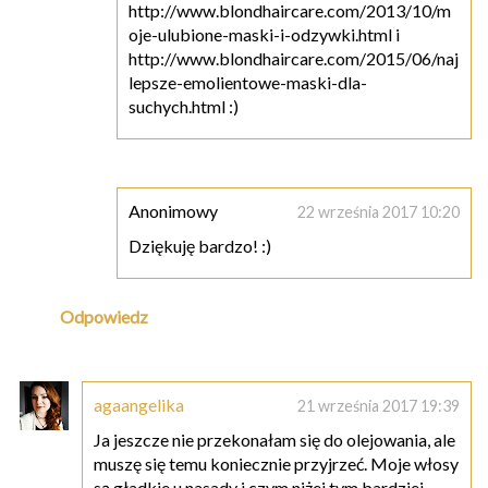
http://www.blondhaircare.com/2013/10/m
oje-ulubione-maski-i-odzywki.html i
http://www.blondhaircare.com/2015/06/naj
lepsze-emolientowe-maski-dla-
suchych.html :)
Anonimowy
22 września 2017 10:20
Dziękuję bardzo! :)
Odpowiedz
agaangelika
21 września 2017 19:39
Ja jeszcze nie przekonałam się do olejowania, ale
muszę się temu koniecznie przyjrzeć. Moje włosy
są gładkie u nasady i czym niżej tym bardziej