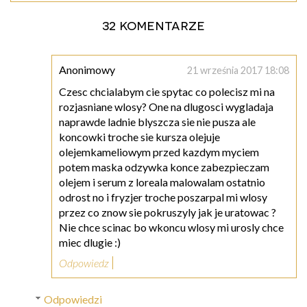
32 komentarze
Anonimowy
21 września 2017 18:08
Czesc chcialabym cie spytac co polecisz mi na
rozjasniane wlosy? One na dlugosci wygladaja
naprawde ladnie blyszcza sie nie pusza ale
koncowki troche sie kursza olejuje
olejemkameliowym przed kazdym myciem
potem maska odzywka konce zabezpieczam
olejem i serum z loreala malowalam ostatnio
odrost no i fryzjer troche poszarpal mi wlosy
przez co znow sie pokruszyly jak je uratowac ?
Nie chce scinac bo wkoncu wlosy mi urosly chce
miec dlugie :)
Odpowiedz
Odpowiedzi