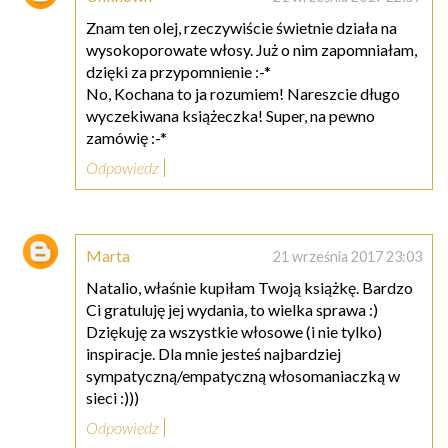
Znam ten olej, rzeczywiście świetnie działa na
wysokoporowate włosy. Już o nim zapomniałam,
dzięki za przypomnienie :-*
No, Kochana to ja rozumiem! Nareszcie długo
wyczekiwana książeczka! Super, na pewno
zamówię :-*
Odpowiedz
Marta
21 września 2017 23:03
Natalio, właśnie kupiłam Twoją książkę. Bardzo
Ci gratuluję jej wydania, to wielka sprawa :)
Dziękuję za wszystkie włosowe (i nie tylko)
inspiracje. Dla mnie jesteś najbardziej
sympatyczną/empatyczną włosomaniaczką w
sieci :)))
Odpowiedz