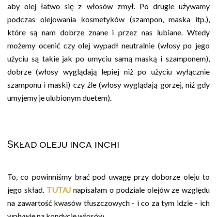
aby olej łatwo się z włosów zmył. Po drugie używamy
podczas olejowania kosmetyków (szampon, maska itp.),
które są nam dobrze znane i przez nas lubiane. Wtedy
możemy ocenić czy olej wypadł neutralnie (włosy po jego
użyciu są takie jak po umyciu samą maską i szamponem),
dobrze (włosy wyglądają lepiej niż po użyciu wyłącznie
szamponu i maski) czy źle (włosy wyglądają gorzej, niż gdy
umyjemy je ulubionym duetem).
Skład oleju inca inchi
To, co powinniśmy brać pod uwagę przy doborze oleju to
jego skład.
TUTAJ
napisałam o podziale olejów ze względu
na zawartość kwasów tłuszczowych - i co za tym idzie - ich
wpływie na kondycję włosów.