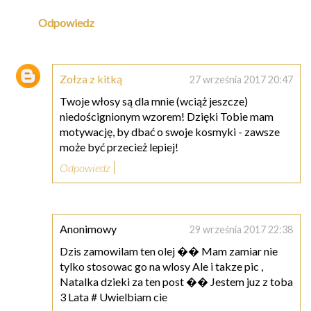
Odpowiedz
Zołza z kitką
27 września 2017 20:47
Twoje włosy są dla mnie (wciąż jeszcze)
niedoścignionym wzorem! Dzięki Tobie mam
motywację, by dbać o swoje kosmyki - zawsze
może być przecież lepiej!
Odpowiedz
Anonimowy
29 września 2017 22:38
Dzis zamowilam ten olej �� Mam zamiar nie
tylko stosowac go na wlosy Ale i takze pic ,
Natalka dzieki za ten post �� Jestem juz z toba
3 Lata # Uwielbiam cie