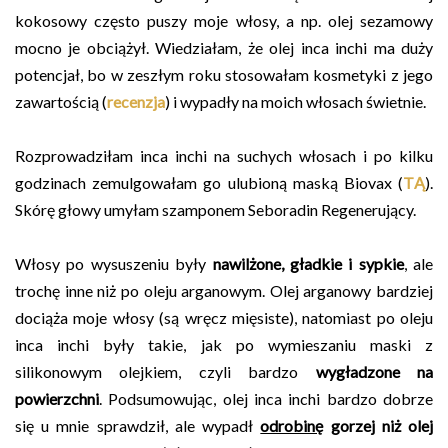
kokosowy często puszy moje włosy, a np. olej sezamowy
mocno je obciążył. Wiedziałam, że olej inca inchi ma duży
potencjał, bo w zeszłym roku stosowałam kosmetyki z jego
zawartością (
recenzja
) i wypadły na moich włosach świetnie.
Rozprowadziłam inca inchi na suchych włosach i po kilku
godzinach zemulgowałam go ulubioną maską Biovax (
TĄ
).
Skórę głowy umyłam szamponem Seboradin Regenerujący.
Włosy po wysuszeniu były
nawilżone, gładkie i sypkie
, ale
trochę inne niż po oleju arganowym. Olej arganowy bardziej
dociąża moje włosy (są wręcz mięsiste), natomiast po oleju
inca inchi były takie, jak po wymieszaniu maski z
silikonowym olejkiem, czyli bardzo
wygładzone na
powierzchni
. Podsumowując, olej inca inchi bardzo dobrze
się u mnie sprawdził, ale wypadł
odrobinę
gorzej niż olej