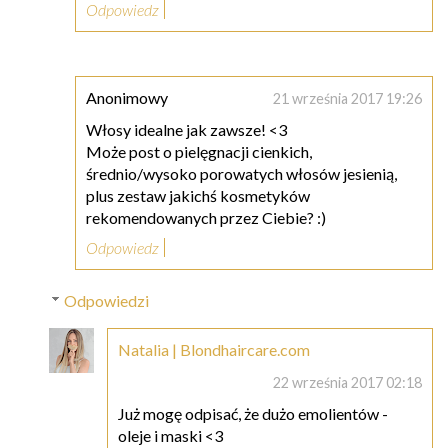
Odpowiedz
Anonimowy
21 września 2017 19:26
Włosy idealne jak zawsze! <3
Może post o pielęgnacji cienkich,
średnio/wysoko porowatych włosów jesienią,
plus zestaw jakichś kosmetyków
rekomendowanych przez Ciebie? :)
Odpowiedz
Odpowiedzi
Natalia | Blondhaircare.com
22 września 2017 02:18
Już mogę odpisać, że dużo emolientów -
oleje i maski <3