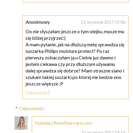
Anonimowy
22 września 2017 19:06
Oo nie słyszałam jeszcze o tym olejku, musze mu
się bliżej przyjrzeć:)
A mam pytanie, jak na dłuższą metę sprawdza się
suszarka Philips moisture protect? Po raz
pierwszy zobaczyłam ją u Ciebie juz dawno i
jestem ciekawa czy przy dłuższym używaniu
dalej sprawdza się dobrze? Mam straszne siano i
szukam takiej suszarki po ktorej nie bedzie ono
jeszcze większe ;P
Odpowiedz
Odpowiedzi
Natalia | Blondhaircare.com
22 września 2017 19:14