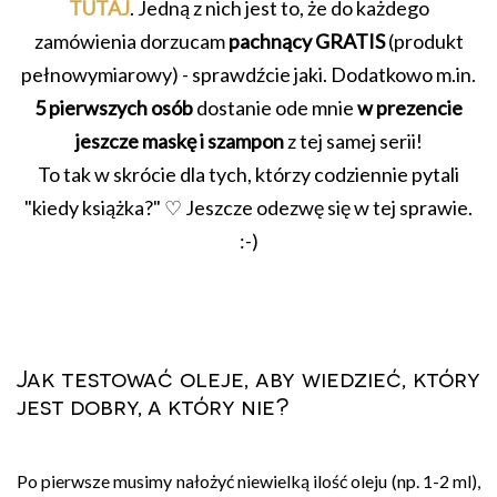
TUTAJ
. Jedną z nich jest to, że do każdego
zamówienia dorzucam
pachnący GRATIS
(produkt
pełnowymiarowy) - sprawdźcie jaki. Dodatkowo m.in.
5
pierwszych osób
dostanie ode mnie
w prezencie
jeszcze maskę i szampon
z tej samej serii!
To tak w skrócie dla tych, którzy codziennie pytali
"kiedy książka?" ♡ Jeszcze odezwę się w tej sprawie.
:-)
Jak testować oleje, aby wiedzieć, który
jest dobry, a który nie?
Po pierwsze musimy nałożyć niewielką ilość oleju (np. 1-2 ml),