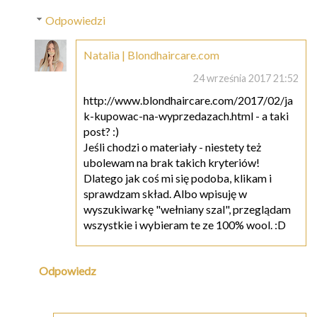
Odpowiedzi
Natalia | Blondhaircare.com
24 września 2017 21:52
http://www.blondhaircare.com/2017/02/ja
k-kupowac-na-wyprzedazach.html - a taki
post? :)
Jeśli chodzi o materiały - niestety też
ubolewam na brak takich kryteriów!
Dlatego jak coś mi się podoba, klikam i
sprawdzam skład. Albo wpisuję w
wyszukiwarkę "wełniany szal", przeglądam
wszystkie i wybieram te ze 100% wool. :D
Odpowiedz