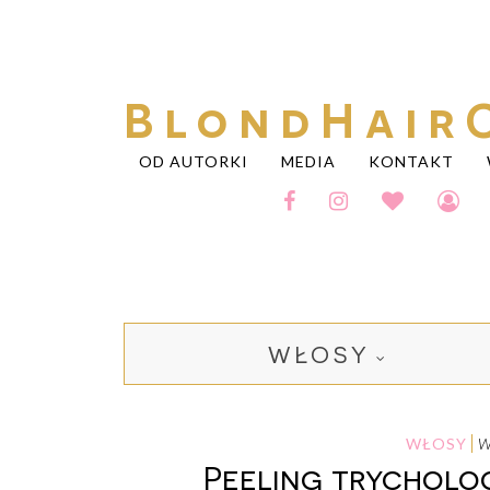
BlondHair
OD AUTORKI
MEDIA
KONTAKT
WŁOSY
WŁOSY
Peeling trycholog