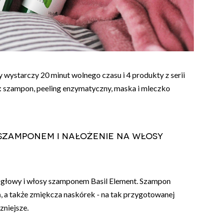
wystarczy 20 minut wolnego czasu i 4 produkty z serii
s: szampon, peeling enzymatyczny, maska i mleczko
szamponem i nałożenie na włosy
ę głowy i włosy szamponem Basil Element. Szampon
 a także zmiękcza naskórek - na tak przygotowanej
zniejsze.