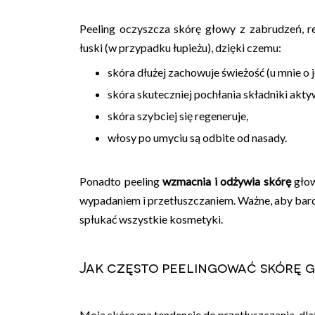
Peeling oczyszcza skórę głowy z zabrudzeń, r
łuski (w przypadku łupieżu), dzięki czemu:
skóra dłużej zachowuje świeżość (u mnie o j
skóra skuteczniej pochłania składniki akty
skóra szybciej się regeneruje,
włosy po umyciu są odbite od nasady.
Ponadto peeling
wzmacnia i odżywia skórę
głow
wypadaniem i przetłuszczaniem. Ważne, aby bard
spłukać wszystkie kosmetyki.
Jak często peelingować skórę 
Moja skóra ma tendencję do przetłuszczania, dlat