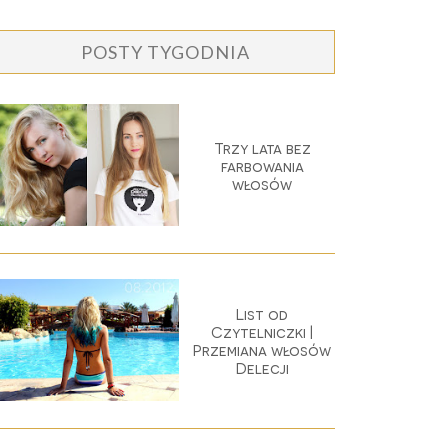
POSTY TYGODNIA
Trzy lata bez
farbowania
włosów
List od
Czytelniczki |
Przemiana włosów
Delecji