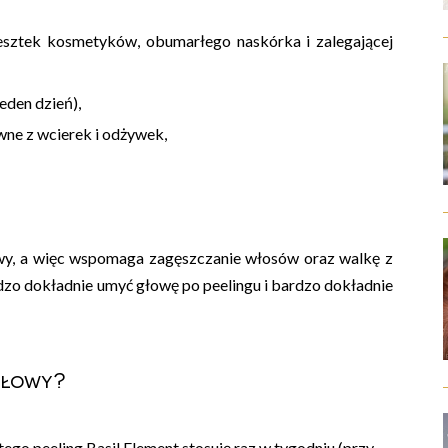
esztek kosmetyków, obumarłego naskórka i zalegającej
eden dzień),
wne z wcierek i odżywek,
y, a więc wspomaga zagęszczanie włosów oraz walkę z
zo dokładnie umyć głowę po peelingu i bardzo dokładnie
głowy?
ego peeling Basil Element stosuję raz w tygodniu (przy