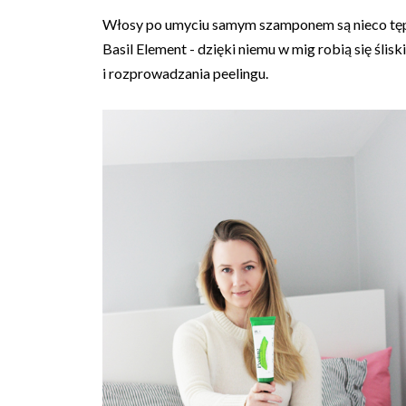
Włosy po umyciu samym szamponem są nieco tępe
Basil Element - dzięki niemu w mig robią się śli
i rozprowadzania peelingu.