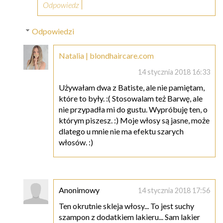
Odpowiedz
Odpowiedzi
Natalia | blondhaircare.com
14 stycznia 2018 16:33
Używałam dwa z Batiste, ale nie pamiętam,
które to były. :( Stosowalam też Barwę, ale
nie przypadła mi do gustu. Wypróbuję ten, o
którym piszesz. :) Moje włosy są jasne, może
dlatego u mnie nie ma efektu szarych
włosów. :)
Anonimowy
14 stycznia 2018 17:56
Ten okrutnie skleja włosy... To jest suchy
szampon z dodatkiem lakieru... Sam lakier