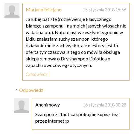
MarianoFelicjano
15 stycznia 2018 15:56
Ja lubię batiste (różne wersje klasycznego
białego szamponu - na moich jasnych włosach nie
widać nalotu). Natomiast w zeszłym tygodniu w
Lidlu znalazłam suchy szampon, którego
działanie mnie zachwyciło, ale niestety jest to
oferta tymczasowa, z tego co mówiła obsługa
sklepu :( mowa o Dry shampoo L'biotica o
zapachu owoców egzotycznych.
Odpowiedz
Odpowiedzi
Anonimowy
16 stycznia 2018 00:28
Szampon z l'biotica spokojnie kupisz tez
przez Internet :p