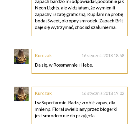
zapach bardzo mi odpowiadał, podobnie jak
Neon Lights, ale widziałam, że wymienili
zapachy i szatę graficzną. Kupiłam na próbę
bodaj Sweet, okropny smrodek. Zapach Brit
daje się wytrzymać, chociaż szału nie ma.
Kurczak
16 stycznia 2018 18:58
Da się, w Rossmannie i Hebe.
Kurczak
16 stycznia 2018 19:02
I w Superfarmie. Radzę zrobić zapas, dla
mnie np. Floral uwielbiany przez blogerki
jest smrodem nie do przyjęcia.