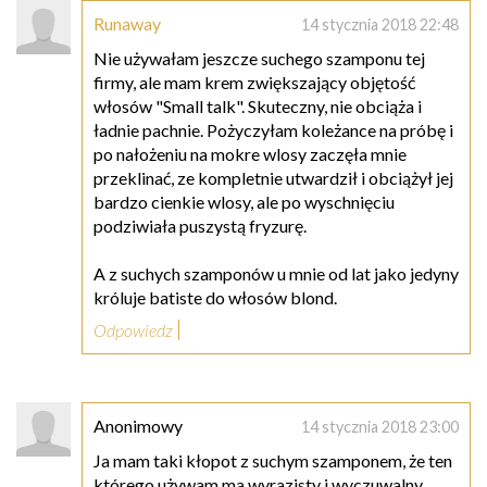
Runaway
14 stycznia 2018 22:48
Nie używałam jeszcze suchego szamponu tej
firmy, ale mam krem zwiększający objętość
włosów "Small talk". Skuteczny, nie obciąża i
ładnie pachnie. Pożyczyłam koleżance na próbę i
po nałożeniu na mokre wlosy zaczęła mnie
przeklinać, ze kompletnie utwardził i obciążył jej
bardzo cienkie wlosy, ale po wyschnięciu
podziwiała puszystą fryzurę.
A z suchych szamponów u mnie od lat jako jedyny
króluje batiste do włosów blond.
Odpowiedz
Anonimowy
14 stycznia 2018 23:00
Ja mam taki kłopot z suchym szamponem, że ten
którego używam ma wyrazisty i wyczuwalny