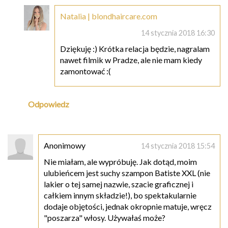
Natalia | blondhaircare.com
14 stycznia 2018 16:30
Dziękuję :) Krótka relacja będzie, nagralam
nawet filmik w Pradze, ale nie mam kiedy
zamontować :(
Odpowiedz
Anonimowy
14 stycznia 2018 15:54
Nie miałam, ale wypróbuję. Jak dotąd, moim
ulubieńcem jest suchy szampon Batiste XXL (nie
lakier o tej samej nazwie, szacie graficznej i
całkiem innym składzie!), bo spektakularnie
dodaje objętości, jednak okropnie matuje, wręcz
"poszarza" włosy. Używałaś może?