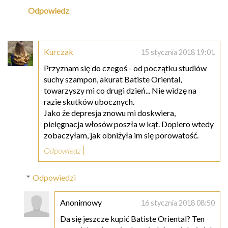
Odpowiedz
Kurczak
15 stycznia 2018 19:01
Przyznam się do czegoś - od początku studiów
suchy szampon, akurat Batiste Oriental,
towarzyszy mi co drugi dzień... Nie widzę na
razie skutków ubocznych.
Jako że depresja znowu mi doskwiera,
pielęgnacja włosów poszła w kąt. Dopiero wtedy
zobaczyłam, jak obniżyła im się porowatość.
Odpowiedz
Odpowiedzi
Anonimowy
16 stycznia 2018 08:50
Da się jeszcze kupić Batiste Oriental? Ten