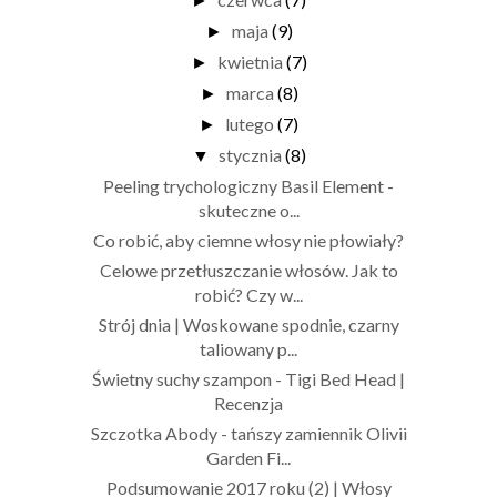
►
maja
(9)
►
kwietnia
(7)
►
marca
(8)
►
lutego
(7)
►
stycznia
(8)
▼
Peeling trychologiczny Basil Element -
skuteczne o...
Co robić, aby ciemne włosy nie płowiały?
Celowe przetłuszczanie włosów. Jak to
robić? Czy w...
Strój dnia | Woskowane spodnie, czarny
taliowany p...
Świetny suchy szampon - Tigi Bed Head |
Recenzja
Szczotka Abody - tańszy zamiennik Olivii
Garden Fi...
Podsumowanie 2017 roku (2) | Włosy