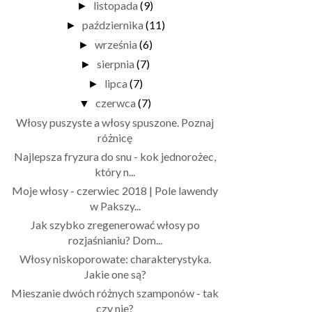
listopada
(9)
►
października
(11)
►
września
(6)
►
sierpnia
(7)
►
lipca
(7)
►
czerwca
(7)
▼
Włosy puszyste a włosy spuszone. Poznaj
różnicę
Najlepsza fryzura do snu - kok jednorożec,
który n...
Moje włosy - czerwiec 2018 | Pole lawendy
w Pakszy...
Jak szybko zregenerować włosy po
rozjaśnianiu? Dom...
Włosy niskoporowate: charakterystyka.
Jakie one są?
Mieszanie dwóch różnych szamponów - tak
czy nie?