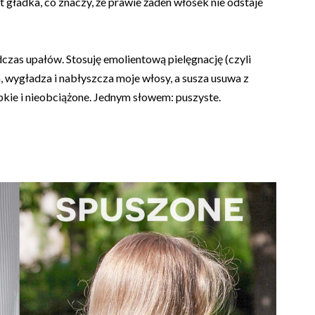
 gładka, co znaczy, że prawie żaden włosek nie odstaje
czas upałów. Stosuję emolientową pielęgnację (czyli
lża, wygładza i nabłyszcza moje włosy, a susza usuwa z
pkie i nieobciążone. Jednym słowem: puszyste.