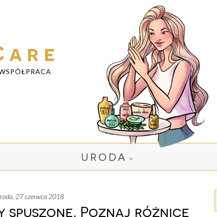
Care
WSPÓŁPRACA
URODA
środa, 27 czerwca 2018
y spuszone. Poznaj różnicę