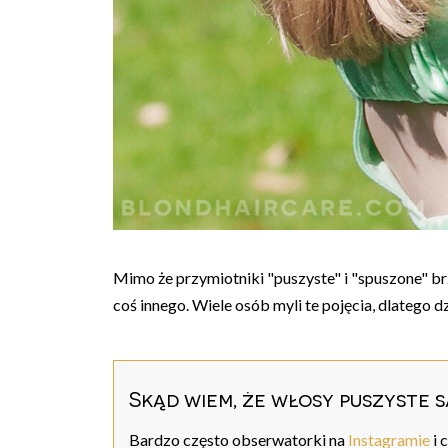
Mimo że przymiotniki "puszyste" i "spuszone" b
coś innego. Wiele osób myli te pojęcia, dlatego 
Skąd wiem, że włosy puszyste 
Bardzo często obserwatorki na
Instagramie
i 