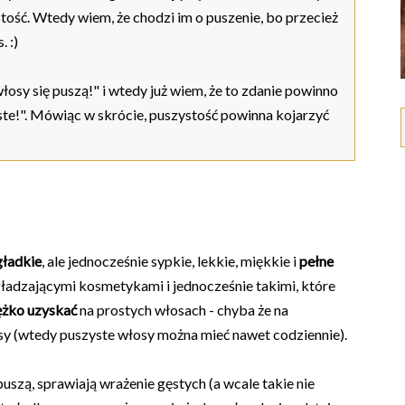
ość. Wtedy wiem, że chodzi im o puszenie, bo przecież
 :)
włosy się puszą!" i wtedy już wiem, że to zdanie powinno
ste!". Mówiąc w skrócie, puszystość powinna kojarzyć
g
ładkie
, ale jednocześnie sypkie, lekkie, miękkie i
pełne
gładzającymi kosmetykami i jednocześnie takimi, które
ężko uzyskać
na prostych włosach - chyba że na
osy (wtedy puszyste włosy można mieć nawet codziennie).
 puszą, sprawiają wrażenie gęstych (a wcale takie nie