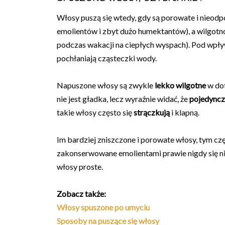
Włosy puszą się wtedy, gdy są porowate i nieodp
emolientów i zbyt dużo humektantów), a wilgotno
podczas wakacji na ciepłych wyspach). Pod wpływ
pochłaniają cząsteczki wody.
Napuszone włosy są zwykle
lekko wilgotne
w dot
nie jest gładka, lecz wyraźnie widać, że
pojedyncz
takie włosy często się
strączkują
i klapną.
Im bardziej zniszczone i porowate włosy, tym czę
zakonserwowane emolientami prawie nigdy się nie
włosy proste.
Zobacz także:
Włosy spuszone po umyciu
Sposoby na puszące się włosy