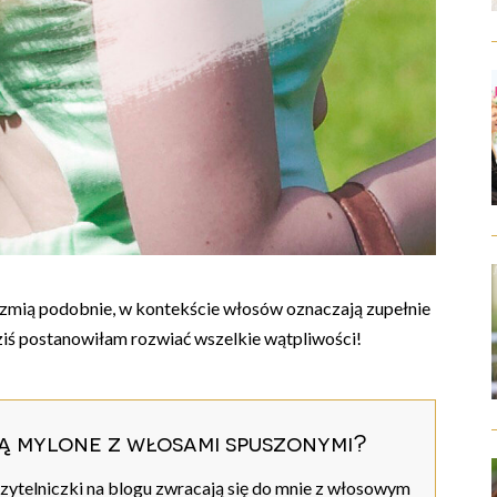
rzmią podobnie, w kontekście włosów oznaczają zupełnie
dziś postanowiłam rozwiać wszelkie wątpliwości!
są mylone z włosami spuszonymi?
czytelniczki na blogu zwracają się do mnie z włosowym