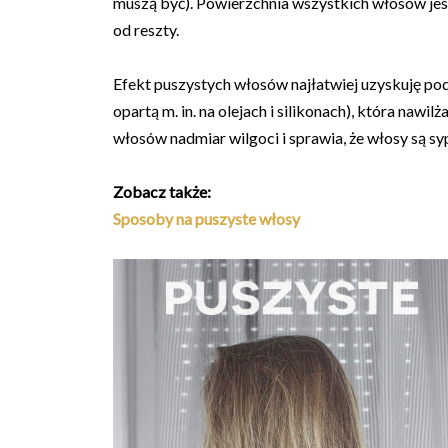
muszą być). Powierzchnia wszystkich włosów jest
od reszty.
Efekt puszystych włosów najłatwiej uzyskuję pod
opartą m. in. na olejach i silikonach), która nawi
włosów nadmiar wilgoci i sprawia, że włosy są sy
Zobacz także:
Sposoby na puszyste włosy