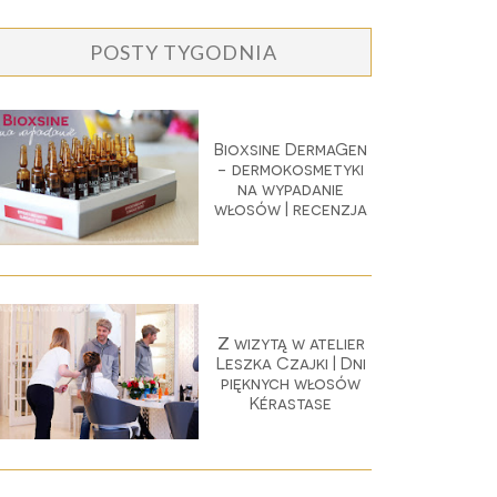
POSTY TYGODNIA
Bioxsine DermaGen
- dermokosmetyki
na wypadanie
włosów | recenzja
Z wizytą w atelier
Leszka Czajki | Dni
pięknych włosów
Kérastase