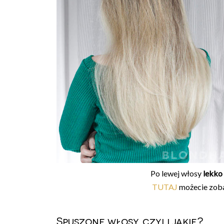
Po lewej włosy
lekko
TUTAJ
możecie zoba
Spuszone włosy, czyli jakie?