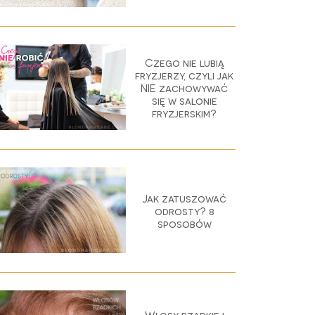
Czego nie lubią
fryzjerzy, czyli jak
NIE zachowywać
się w salonie
fryzjerskim?
Jak zatuszować
odrosty? 8
sposobów