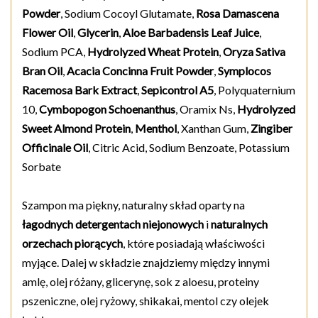
Powder
, Sodium Cocoyl Glutamate,
Rosa Damascena
Flower Oil
,
Glycerin
,
Aloe Barbadensis Leaf Juice
,
Sodium PCA,
Hydrolyzed Wheat Protein
,
Oryza Sativa
Bran Oil
,
Acacia Concinna Fruit Powder
,
Symplocos
Racemosa Bark Extract
,
Sepicontrol A5
, Polyquaternium
10,
Cymbopogon Schoenanthus
, Oramix Ns,
Hydrolyzed
Sweet Almond Protein
,
Menthol
, Xanthan Gum,
Zingiber
Officinale Oil
, Citric Acid, Sodium Benzoate, Potassium
Sorbate
Szampon ma piękny, naturalny skład oparty na
łagodnych detergentach niejonowych
i
naturalnych
orzechach piorących
, które posiadają właściwości
myjące. Dalej w składzie znajdziemy między innymi
amlę, olej różany, glicerynę, sok z aloesu, proteiny
pszeniczne, olej ryżowy, shikakai, mentol czy olejek