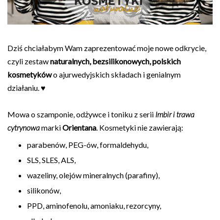
Dziś chciałabym Wam zaprezentować moje nowe odkrycie,
czyli zestaw
naturalnych, bezsilikonowych, polskich
kosmetyków
o ajurwedyjskich składach i genialnym
działaniu. ♥
Mowa o szamponie, odżywce i toniku z serii
Imbir i trawa
cytrynowa
marki
Orientana
. Kosmetyki nie zawierają:
parabenów, PEG-ów, formaldehydu,
SLS, SLES, ALS,
wazeliny, olejów mineralnych (parafiny),
silikonów,
PPD, aminofenolu, amoniaku, rezorcyny,