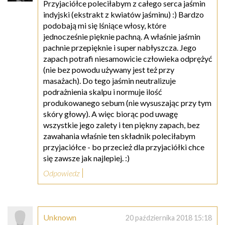
Przyjaciółce poleciłabym z całego serca jaśmin
indyjski (ekstrakt z kwiatów jaśminu) :) Bardzo
podobają mi się lśniące włosy, które
jednocześnie pięknie pachną. A właśnie jaśmin
pachnie przepięknie i super nabłyszcza. Jego
zapach potrafi niesamowicie człowieka odprężyć
(nie bez powodu używany jest też przy
masażach). Do tego jaśmin neutralizuje
podrażnienia skalpu i normuje ilość
produkowanego sebum (nie wysuszając przy tym
skóry głowy). A więc biorąc pod uwagę
wszystkie jego zalety i ten piękny zapach, bez
zawahania właśnie ten składnik poleciłabym
przyjaciółce - bo przecież dla przyjaciółki chce
się zawsze jak najlepiej. :)
Odpowiedz
Unknown
20 października 2018 15:18