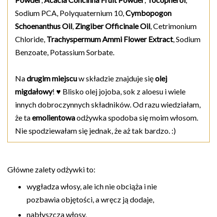
Sodium PCA, Polyquaternium 10,
Cymbopogon
Schoenanthus Oil
,
Zingiber Officinale Oil
, Cetrimonium
Chloride,
Trachyspermum Ammi Flower Extract
, Sodium
Benzoate, Potassium Sorbate.
Na
drugim miejscu
w składzie znajduje się
olej
migdałowy
! ♥ Blisko olej jojoba, sok z aloesu i wiele
innych dobroczynnych składników. Od razu wiedziałam,
że ta
emolientowa
odżywka spodoba się moim włosom.
Nie spodziewałam się jednak, że aż tak bardzo. :)
Główne zalety odżywki to:
wygładza włosy, ale ich nie obciąża i nie
pozbawia objętości, a wręcz ją dodaje,
nabłyszcza włosy,