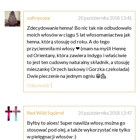
zaKręcona
20 października 2018 13:41
Zdecydowanie henna! Bo nic tak nie odbudowało
moich włosów w ciągu 5 lat włosomaniactwa jak
henna, którą stosuję od roku. A do tego
przyciemniła mi włosy ❤ (mam na myśli Hennę
od Orientany, która zawiera Indygo i właściwie
to jest ten cudowny naturalny składnik, a stosuję
mieszankę Orzech laskowy i Gorzka czekolada)
Dwie pieczenie na jednym ogniu 😁💁
Odpowiedz
Red Wild Squirrel
20 października 2018 13:47
Byłby to aloes! Super nawilża włosy, można go
stosować pod olej, a także wykorzystać nie tylko
w pielęgnacji włosów :)