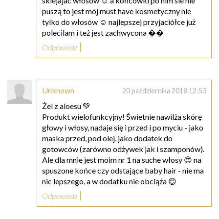
sklejajac włosów ☺ a końcówki po nim sie nie
puszą to jest mój must have kosmetyczny nie
tylko do włosów ☺ najlepszej przyjaciółce już
polecilam i też jest zachwycona ��
Odpowiedz
Unknown
20 października 2018 12:53
Żel z aloesu 💚
Produkt wielofunkcyjny! Świetnie nawilża skórę
głowy i włosy, nadaje się i przed i po myciu - jako
maska przed, pod olej, jako dodatek do
gotowców (zarówno odżywek jak i szamponów).
Ale dla mnie jest moim nr 1 na suche włosy 😍 na
spuszone końce czy odstające baby hair - nie ma
nic lepszego, a w dodatku nie obciąża 😊
Odpowiedz