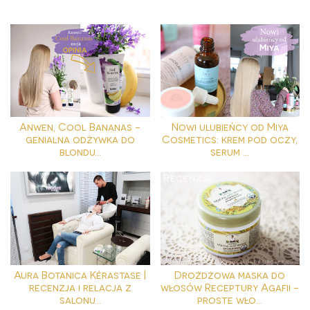
Anwen, Cool Bananas -
Nowi ulubieńcy od Miya
genialna odżywka do
Cosmetics: krem pod oczy,
blondu...
serum ...
Aura Botanica Kérastase |
Drożdżowa maska do
recenzja i relacja z
włosów Receptury Agafii -
salonu...
proste wło...