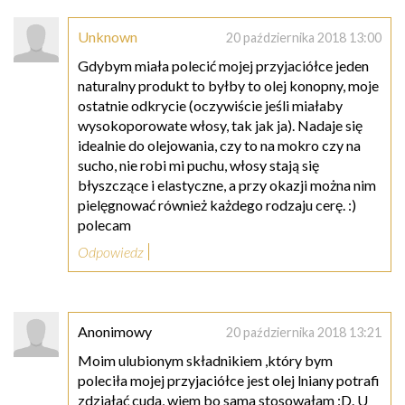
Unknown
20 października 2018 13:00
Gdybym miała polecić mojej przyjaciółce jeden
naturalny produkt to byłby to olej konopny, moje
ostatnie odkrycie (oczywiście jeśli miałaby
wysokoporowate włosy, tak jak ja). Nadaje się
idealnie do olejowania, czy to na mokro czy na
sucho, nie robi mi puchu, włosy stają się
błyszczące i elastyczne, a przy okazji można nim
pielęgnować również każdego rodzaju cerę. :)
polecam
Odpowiedz
Anonimowy
20 października 2018 13:21
Moim ulubionym składnikiem ,który bym
poleciła mojej przyjaciółce jest olej lniany potrafi
zdziałać cuda, wiem bo sama stosowałam :D. U