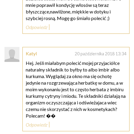
mnie poprawił kondycję włosów są teraz
błyszczące,nawilżone, miękkie w dotyku i
szybciej rosną. Mogę go śmiało polecić ;)
Odpowiedz
Katyl
20 października 2018 13:34
Hej. Jeśli miałabym polecić mojej przyjaciółce
naturalny składnik to byłby to albo imbir albo
kurkuma. Wyglądaj za okno ma się ochotę
jedynie na rozgrzewająca herbatkę w domu, a w
moim wykonaniu jest to często herbata z imbiru
kurkumy cytryny i miodu. Te składniki działają na
organizm oczyszczająca i odświeżajaca wiec
czemu nie skorzystać z nich w kosmetykach?
Polecam! ��
Odpowiedz