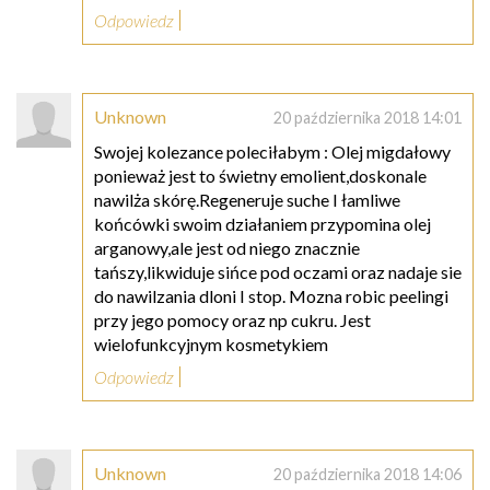
Odpowiedz
Unknown
20 października 2018 14:01
Swojej kolezance poleciłabym : Olej migdałowy
ponieważ jest to świetny emolient,doskonale
nawilża skórę.Regeneruje suche I łamliwe
końcówki swoim działaniem przypomina olej
arganowy,ale jest od niego znacznie
tańszy,likwiduje sińce pod oczami oraz nadaje sie
do nawilzania dloni I stop. Mozna robic peelingi
przy jego pomocy oraz np cukru. Jest
wielofunkcyjnym kosmetykiem
Odpowiedz
Unknown
20 października 2018 14:06