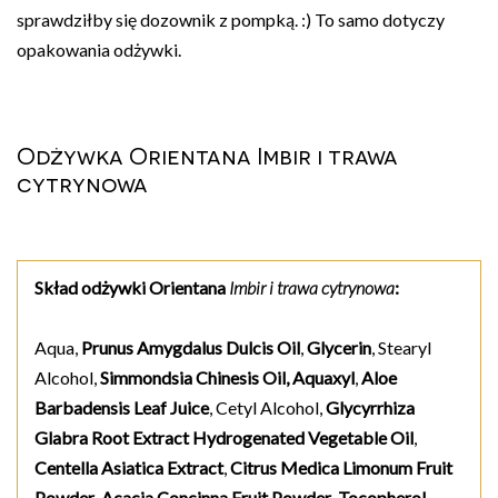
sprawdziłby się dozownik z pompką. :) To samo dotyczy
opakowania odżywki.
Odżywka Orientana Imbir i trawa
cytrynowa
Skład odżywki Orientana
Imbir i trawa cytrynowa
:
Aqua,
Prunus Amygdalus Dulcis Oil
,
Glycerin
, Stearyl
Alcohol,
Simmondsia Chinesis Oil,
Aquaxyl
,
Aloe
Barbadensis Leaf Juice
, Cetyl Alcohol,
Glycyrrhiza
Glabra Root Extract Hydrogenated Vegetable Oil
,
Centella Asiatica Extract
,
Citrus Medica Limonum Fruit
Powder
,
Acacia Concinna Fruit Powder
,
Tocopherol
,