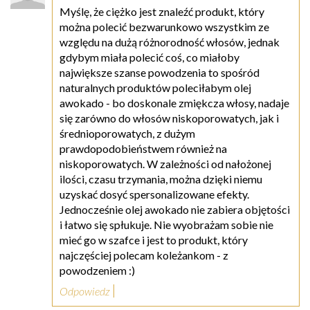
Myślę, że ciężko jest znaleźć produkt, który
można polecić bezwarunkowo wszystkim ze
względu na dużą różnorodność włosów, jednak
gdybym miała polecić coś, co miałoby
największe szanse powodzenia to spośród
naturalnych produktów poleciłabym olej
awokado - bo doskonale zmiękcza włosy, nadaje
się zarówno do włosów niskoporowatych, jak i
średnioporowatych, z dużym
prawdopodobieństwem również na
niskoporowatych. W zależności od nałożonej
ilości, czasu trzymania, można dzięki niemu
uzyskać dosyć spersonalizowane efekty.
Jednocześnie olej awokado nie zabiera objętości
i łatwo się spłukuje. Nie wyobrażam sobie nie
mieć go w szafce i jest to produkt, który
najczęściej polecam koleżankom - z
powodzeniem :)
Odpowiedz