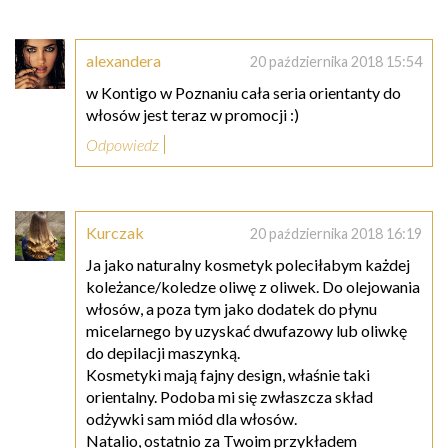
alexandera
20 października 2018 15:54
w Kontigo w Poznaniu cała seria orientanty do
włosów jest teraz w promocji :)
Odpowiedz
Kurczak
20 października 2018 16:19
Ja jako naturalny kosmetyk poleciłabym każdej
koleżance/koledze oliwę z oliwek. Do olejowania
włosów, a poza tym jako dodatek do płynu
micelarnego by uzyskać dwufazowy lub oliwkę
do depilacji maszynką.
Kosmetyki mają fajny design, właśnie taki
orientalny. Podoba mi się zwłaszcza skład
odżywki sam miód dla włosów.
Natalio, ostatnio za Twoim przykładem