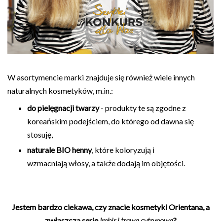
W asortymencie marki znajduje się również wiele innych
naturalnych kosmetyków, m.in.:
do pielęgnacji twarzy
- produkty te są zgodne z
koreańskim podejściem, do którego od dawna się
stosuję,
naturale BIO henny
, które koloryzują i
wzmacniają włosy, a także dodają im objętości.
Jestem bardzo ciekawa, czy znacie kosmetyki Orientana, a
zwłaszcza serię
Imbir i trawa cytrynowa
?