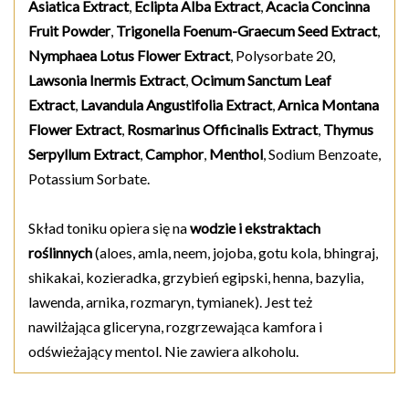
Asiatica Extract
,
Eclipta Alba Extract
,
Acacia Concinna
Fruit Powder
,
Trigonella Foenum-Graecum Seed Extract
,
Nymphaea Lotus Flower Extract
, Polysorbate 20,
Lawsonia Inermis Extract
,
Ocimum Sanctum Leaf
Extract
,
Lavandula Angustifolia Extract
,
Arnica Montana
Flower Extract
,
Rosmarinus Officinalis Extract
,
Thymus
Serpyllum Extract
,
Camphor
,
Menthol
, Sodium Benzoate,
Potassium Sorbate.
Skład toniku opiera się na
wodzie i ekstraktach
roślinnych
(aloes, amla, neem, jojoba, gotu kola, bhingraj,
shikakai, kozieradka, grzybień egipski, henna, bazylia,
lawenda, arnika, rozmaryn, tymianek). Jest też
nawilżająca gliceryna, rozgrzewająca kamfora i
odświeżający mentol. Nie zawiera alkoholu.