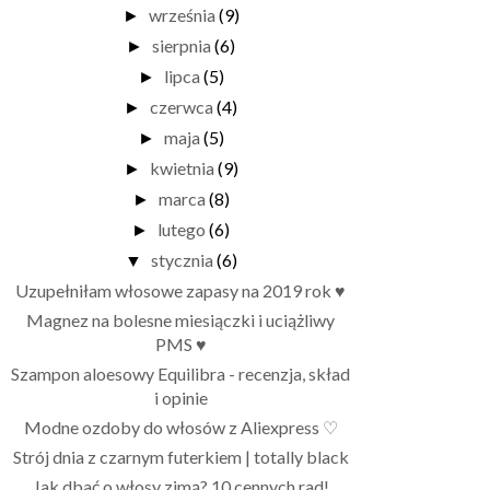
września
(9)
►
sierpnia
(6)
►
lipca
(5)
►
czerwca
(4)
►
maja
(5)
►
kwietnia
(9)
►
marca
(8)
►
lutego
(6)
►
stycznia
(6)
▼
Uzupełniłam włosowe zapasy na 2019 rok ♥
Magnez na bolesne miesiączki i uciążliwy
PMS ♥
Szampon aloesowy Equilibra - recenzja, skład
i opinie
Modne ozdoby do włosów z Aliexpress ♡
Strój dnia z czarnym futerkiem | totally black
Jak dbać o włosy zimą? 10 cennych rad!