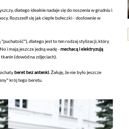
yszczy, dlatego idealnie nadaje się do noszenia w grudniu i
mocy. Rozszedł się jak ciepłe bułeczki - dosłownie w
"puchatość"), dlatego jest to ten rodzaj stylizacji, który
 No i mają jeszcze jedną wadę -
mechacą i elektryzują
 tkanin (dowód na zdjęciach).
łochaty
beret bez antenki
. Żałuję, że nie było jeszcze
ny" krój tego beretu.