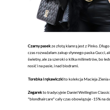
Czarny pasek
ze złotą klamrą jest z Pinko. Dług
czas rozważałam zakup słynnego paska Gucci, ale 
świetny, ale za szeroki o kilka milimetrów, bo le
nosić i na pasie, i nad biodrami.
Torebka i rękawiczki
to kolekcja Macieja Zienia d
Zegarek
to tradycyjnie Daniel Wellington Classi
"blondhaircare" cały czas obowiązuje -15% na da