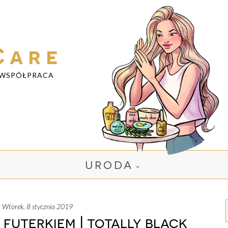
Care
WSPÓŁPRACA
URODA
wtorek, 8 stycznia 2019
futerkiem | totally black