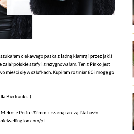
o szukałam ciekawego paska z ładną klamrą i przez jakiś
zalał polskie szafy i zrezygnowałam. Ten z Pinko jest
dwo mieści się w szlufkach. Kupiłam rozmiar 80 i mogę go
la Biedronki. ;)
c Melrose Petite 32 mm z czarną tarczą. Na hasło
nielwellington.com/pl.