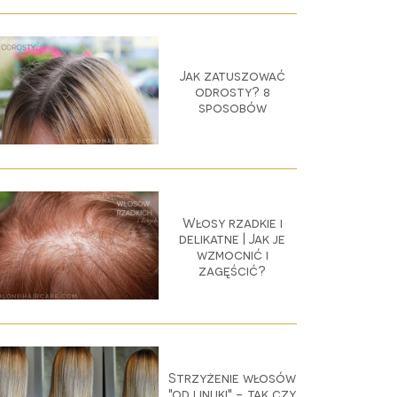
Jak zatuszować
odrosty? 8
sposobów
Włosy rzadkie i
delikatne | Jak je
wzmocnić i
zagęścić?
Strzyżenie włosów
"od linijki" - tak czy