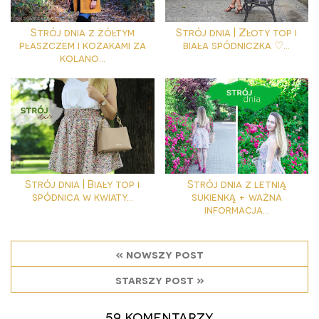
Strój dnia z żółtym
Strój dnia | Złoty top i
płaszczem i kozakami za
biała spódniczka ♡...
kolano...
Strój dnia | Biały top i
Strój dnia z letnią
spódnica w kwiaty...
sukienką + ważna
informacja...
« nowszy post
starszy post »
59 komentarzy