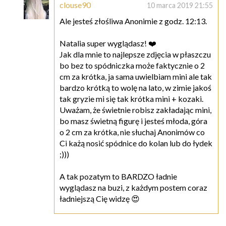
clouse90
10 marca 2019 21:55
Ale jesteś złośliwa Anonimie z godz. 12:13.
Natalia super wyglądasz! ❤️
Jak dla mnie to najlepsze zdjęcia w płaszczu
bo bez to spódniczka może faktycznie o 2
cm za krótka, ja sama uwielbiam mini ale tak
bardzo krótką to wolę na lato, w zimie jakoś
tak gryzie mi się tak krótka mini + kozaki.
Uważam, że świetnie robisz zakładając mini,
bo masz świetną figurę i jesteś młoda, góra
o 2 cm za krótka, nie słuchaj Anonimów co
Ci każą nosić spódnice do kolan lub do łydek
;)))
A tak pozatym to BARDZO ładnie
wyglądasz na buzi, z każdym postem coraz
ładniejszą Cię widzę 😍