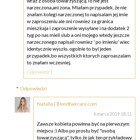
wraz z osoba towarzyszącą.To nie jest
narzeczona,ani zona. Miałam przypadek, że nie
znałam kolegi narzeczonej to napisalam jej imie
w zaproszeniu ale oni rowniez za granica
mieszkaja i zaproszenie wysyłane i na dodatek 2
tyg po nas mieli slub a oni mojego wtedy jeszcze
narzeczonego napisali rowniez ' po imieniu' wiec
identycznie wyszlo. ogolnie to byl jeden
przypadek,bo wszystkich ktorych zaproaszalam
to znałam wczesniej.
Odpowiedz
Odpowiedzi
Natalia | Blondhaircare.com
6 marca 2019 18:11
Zawsze kobieta powinna być na pierwszym
miejscu :) Albo po prostu być "osobą
towarzyszącą", tylko że jak ten przykładowy