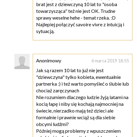
brat jest z dziewczyną 10 lat to "osoba
towarzysząca" też nie jest OK. Trudne
sprawy weselne hehe - temat rzeka. :D
Najlepiej połączyć savoire vivre z intuicją i
sytuacją.
Anonimowy
6 marca 2019 18:55
Jak są razem 10 lat to już nie jest
"dziewczyna" tylko kobieta, ewentualnie
partnerka :) i też warto pomyśleć o ślubie lub
chociaż zaręczynach
Nie rozumiem dlaczego ludzie żyją latami na
kocią łapę i niby się kochają najmocniej na
świecie, nierzadko mają też dzieci ale
formalnie i prawnie wciąż są dla siebie
obcymi ludźmi?
Później mogą problemy z wpuszczeniem