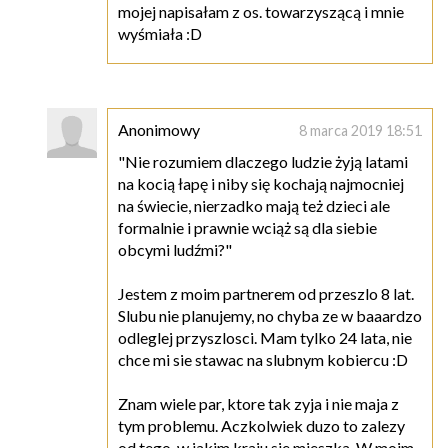
mojej napisałam z os. towarzyszącą i mnie
wyśmiała :D
Anonimowy
8 marca 2019 18:51
"Nie rozumiem dlaczego ludzie żyją latami
na kocią łapę i niby się kochają najmocniej
na świecie, nierzadko mają też dzieci ale
formalnie i prawnie wciąż są dla siebie
obcymi ludźmi?"
Jestem z moim partnerem od przeszlo 8 lat.
Slubu nie planujemy, no chyba ze w baaardzo
odleglej przyszlosci. Mam tylko 24 lata, nie
chce mi sie stawac na slubnym kobiercu :D
Znam wiele par, ktore tak zyja i nie maja z
tym problemu. Aczkolwiek duzo to zalezy
od tego, w jakim kraju sie mieszka. W moim