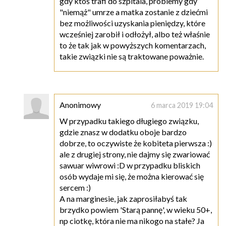
gdy ktoś trafi do szpitala, problemy gdy
"niemąż" umrze a matka zostanie z dziećmi
bez możliwości uzyskania pieniędzy, które
wcześniej zarobił i odłożył, albo też właśnie
to że tak jak w powyższych komentarzach,
takie związki nie są traktowane poważnie.
Anonimowy
6 marca 2019 19:04
W przypadku takiego długiego związku,
gdzie znasz w dodatku oboje bardzo
dobrze, to oczywiste że kobiteta pierwsza :)
ale z drugiej strony, nie dajmy się zwariować
sawuar wiwrowi :D w przypadku bliskich
osób wydaje mi się, że można kierować się
sercem :)
A na marginesie, jak zaprosiłabyś tak
brzydko powiem 'Starą pannę', w wieku 50+,
np ciotkę, która nie ma nikogo na stałe? Ja