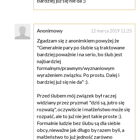
bardziej już się nie da ;)
Anonimowy
12 marca 2019 11:25
Zgadzam się z anonimkiem powyżej że
"Generalnie pary po ślubie są traktowane
bardziej poważnie i na serio, bo ślub jest
najbardziej
formalnym/prawnym/wyznaniowym
wyrażeniem związku. Po prostu. Dalej i
bardziej już się nie da" :).
Przed ślubem mój związek był raczej
widziany przez pryzmat "dziś są, jutro się
rozwalą", oczywiście i małżeństwo może się
rozpaść, ale to już nie jest takie proste :).
Formalnie ludzie bez ślubu są dla siebie
obcy, nieważne jak długo by razem byli, a
małżeństwo to już jedność zarówno