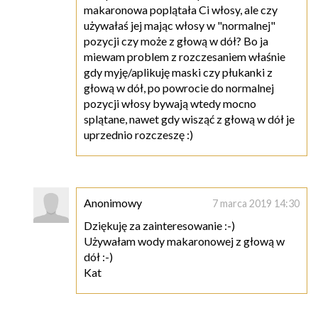
makaronowa poplątała Ci włosy, ale czy
używałaś jej mając włosy w "normalnej"
pozycji czy może z głową w dół? Bo ja
miewam problem z rozczesaniem właśnie
gdy myję/aplikuję maski czy płukanki z
głową w dół, po powrocie do normalnej
pozycji włosy bywają wtedy mocno
splątane, nawet gdy wisząć z głową w dół je
uprzednio rozczeszę :)
Anonimowy
7 marca 2019 14:30
Dziękuję za zainteresowanie :-)
Używałam wody makaronowej z głową w
dół :-)
Kat