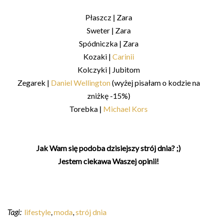
Płaszcz | Zara
Sweter | Zara
Spódniczka | Zara
Kozaki |
Carinii
Kolczyki | Jubitom
Zegarek |
Daniel Wellington
(wyżej pisałam o kodzie na
zniżkę -15%)
Torebka |
Michael Kors
Jak Wam się podoba dzisiejszy strój dnia? ;)
Jestem ciekawa Waszej opinii!
Tagi:
lifestyle
,
moda
,
strój dnia