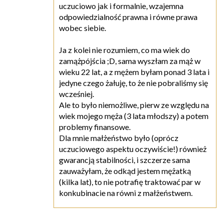
uczuciowo jak i formalnie, wzajemna
odpowiedzialność prawna i równe prawa
wobec siebie.
Ja z kolei nie rozumiem, co ma wiek do
zamążpójścia ;D, sama wyszłam za mąż w
wieku 22 lat, a z mężem byłam ponad 3 lata i
jedyne czego żałuję, to że nie pobraliśmy się
wcześniej.
Ale to było niemożliwe, pierw ze względu na
wiek mojego męża (3 lata młodszy) a potem
problemy finansowe.
Dla mnie małżeństwo było (oprócz
uczuciowego aspektu oczywiście!) również
gwarancją stabilności, i szczerze sama
zauważyłam, że odkąd jestem mężatką
(kilka lat), to nie potrafię traktować par w
konkubinacie na równi z małżeństwem.