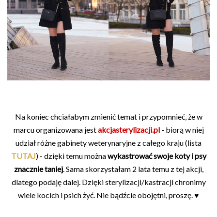
Na koniec chciałabym zmienić temat i przypomnieć, że w
marcu organizowana jest
akcjasterylizacji.pl
- biorą w niej
udział różne gabinety weterynaryjne z całego kraju (lista
TUTAJ
) - dzięki temu można
wykastrować swoje koty i psy
znacznie taniej
. Sama skorzystałam 2 lata temu z tej akcji,
dlatego podaję dalej. Dzięki sterylizacji/kastracji chronimy
wiele kocich i psich żyć. Nie bądźcie obojętni, proszę. ♥