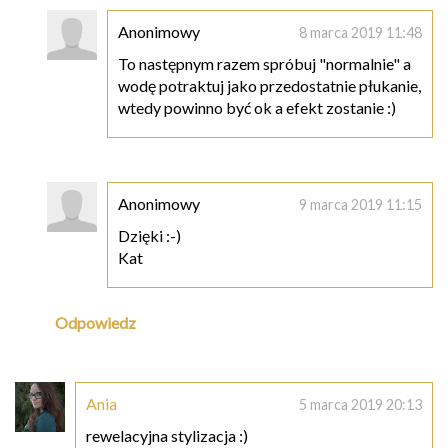
Anonimowy
8 marca 2019 11:48
To następnym razem spróbuj "normalnie" a
wodę potraktuj jako przedostatnie płukanie,
wtedy powinno być ok a efekt zostanie :)
Anonimowy
9 marca 2019 11:15
Dzięki :-)
Kat
Odpowiedz
Ania
5 marca 2019 20:13
rewelacyjna stylizacja :)