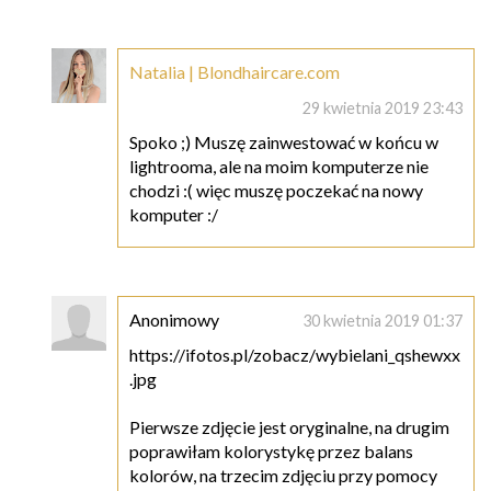
Natalia | Blondhaircare.com
29 kwietnia 2019 23:43
Spoko ;) Muszę zainwestować w końcu w
lightrooma, ale na moim komputerze nie
chodzi :( więc muszę poczekać na nowy
komputer :/
Anonimowy
30 kwietnia 2019 01:37
https://ifotos.pl/zobacz/wybielani_qshewxx
.jpg
Pierwsze zdjęcie jest oryginalne, na drugim
poprawiłam kolorystykę przez balans
kolorów, na trzecim zdjęciu przy pomocy