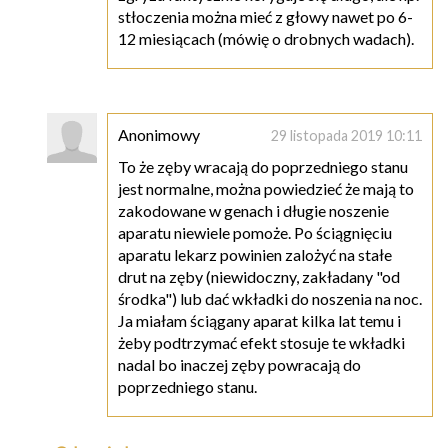
stłoczenia można mieć z głowy nawet po 6-
12 miesiącach (mówię o drobnych wadach).
Anonimowy
29 listopada 2019 10:11
To że zęby wracają do poprzedniego stanu
jest normalne, można powiedzieć że mają to
zakodowane w genach i długie noszenie
aparatu niewiele pomoże. Po ściągnięciu
aparatu lekarz powinien zalożyć na stałe
drut na zęby (niewidoczny, zakładany "od
środka") lub dać wkładki do noszenia na noc.
Ja miałam ściągany aparat kilka lat temu i
żeby podtrzymać efekt stosuje te wkładki
nadal bo inaczej zęby powracają do
poprzedniego stanu.