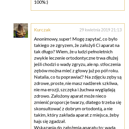
100%:)
Kurczak
29 kwietnia 2019 21:13
Anonimowy, super! Mogę zapytać, co było
takiego ze zgryzem, że założyli Ci aparat na
tak długo? Wiem, że u ludzi pełnoletnich
zwykle leczenie ortodontyczne trwa dłużej
jeśli chodzi o wady zgryzu, ale np. stłoczenia
zębów można mieć z głowy już po pół roku.
Natalia, co tu poprawiać? Na zdjęciu zęby są
zdrowe, proste, nie masz nadżerek szkliwa,
nie ma erozji, szczęka i żuchwa wyglądają
zdrowo. Założony aparat może nieco
zmienić proporcje twarzy, dlatego trzeba się
skonsultować z dobrym ortodontą, a nie
takim, który zakłada aparat z miejsca, żeby
hajs się zgadzał.
Wskazania do założenia aparatu to: wada