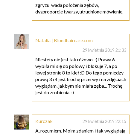
zgryzu, wada położenia zębów,
dysproporcje twarzy, utrudnione mówienie.
Natalia | Blondhaircare.com
29 kwietnia 2019 21:33
Niestety nie jest tak różowo. :( Prawa 6
wybiła mi się do połowy i blokuje 7, a po
lewej stronie 8 to kieł :D Do tego pomiędzy
prawą 3 i 4 jest trochę przerwy i na zdjęciach
wyglądam, jakbym nie miała zęba... Trochę
jest do zrobienia. :)
Kurczak
29 kwietnia 2019 22:15
A, rozumiem. Moim zdaniem i tak wyglądają