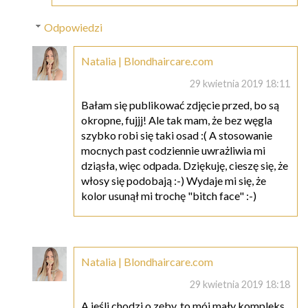
Odpowiedzi
Natalia | Blondhaircare.com
29 kwietnia 2019 18:11
Bałam się publikować zdjęcie przed, bo są
okropne, fujjj! Ale tak mam, że bez węgla
szybko robi się taki osad :( A stosowanie
mocnych past codziennie uwrażliwia mi
dziąsła, więc odpada. Dziękuję, cieszę się, że
włosy się podobają :-) Wydaje mi się, że
kolor usunął mi trochę "bitch face" :-)
Natalia | Blondhaircare.com
29 kwietnia 2019 18:18
A jeśli chodzi o zęby, to mój mały kompleks