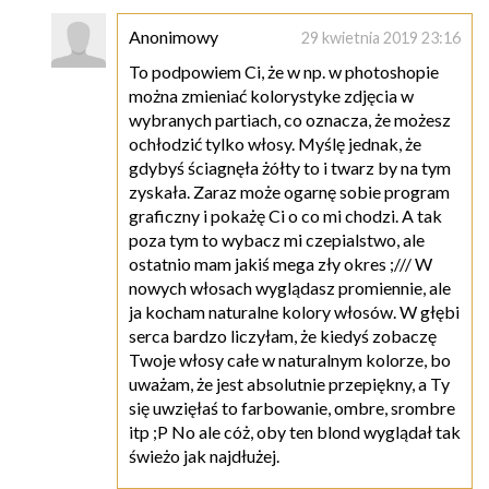
Anonimowy
29 kwietnia 2019 23:16
To podpowiem Ci, że w np. w photoshopie
można zmieniać kolorystyke zdjęcia w
wybranych partiach, co oznacza, że możesz
ochłodzić tylko włosy. Myślę jednak, że
gdybyś ściagnęła żółty to i twarz by na tym
zyskała. Zaraz może ogarnę sobie program
graficzny i pokażę Ci o co mi chodzi. A tak
poza tym to wybacz mi czepialstwo, ale
ostatnio mam jakiś mega zły okres ;/// W
nowych włosach wyglądasz promiennie, ale
ja kocham naturalne kolory włosów. W głębi
serca bardzo liczyłam, że kiedyś zobaczę
Twoje włosy całe w naturalnym kolorze, bo
uważam, że jest absolutnie przepiękny, a Ty
się uwzięłaś to farbowanie, ombre, srombre
itp ;P No ale cóż, oby ten blond wyglądał tak
świeżo jak najdłużej.