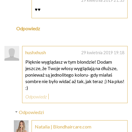
29 kwietnia 2019 21:35
♥♥
Odpowiedz
hushxhush
29 kwietnia 2019 19:18
Pięknie wyglądasz w tym blondzie! Dodam
jeszcze, że Twoje włosy wyglądają na dłuższe,
ponieważ są jednolitego koloru- gdy miałaś
sombre nie było widać aż tak, jak teraz ;) Na plus!
:)
Odpowiedz
Odpowiedzi
Natalia | Blondhaircare.com