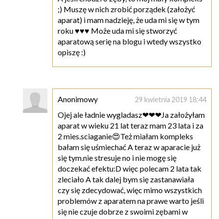
;) Muszę w nich zrobić porządek (założyć
aparat) i mam nadzieję, że uda mi się w tym
roku ♥♥♥ Może uda mi się stworzyć
aparatową serię na blogu i wtedy wszystko
opiszę :)
Anonimowy
29 kwietnia 2019 18:44
Ojej ale ładnie wygladasz❤❤❤Ja założyłam
aparat w wieku 21 lat teraz mam 23 lata i za
2 mies.sciaganie😍Też miałam kompleks
bałam się uśmiechać A teraz w aparacie już
się tym.nie stresuje no i nie mogę się
doczekać efektu:D więc polecam 2 lata tak
zleciało A tak dalej bym się zastanawiała
czy się zdecydować, więc mimo wszystkich
problemów z aparatem na prawe warto jeśli
się nie czuje dobrze z swoimi zębami w