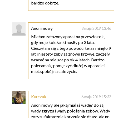
bardzo dobrze.
Anonimowy
3 maja 2019 13:46
Miałam założony aparat na przeszło rok,
gdy moje koleżanki nosiły po 3 lata.
Cieszyłam się z tego powodu, teraz minęło 9
lat i niestety zęby są znowu krzywe, zaczęły
wracać na miejsce po ok 4 latach. Bardzo
polecam się pomęczyć dłużej w aparacie i
mieć spokój na całe życie.
Kurczak
6 maja 2019 15:32
Anonimowy, ale jaką miałaś wadę? Bo są
wady zgryzu i wady położenia zębów. Wady
zgryzu faktycznie koryguje się długo, ale np.