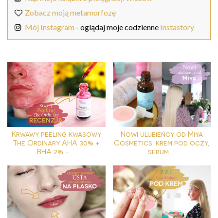
Zobacz moją metamorfozę
Mój Instagram
- oglądaj moje codzienne
Instastory
Krwawy peeling kwasowy
Nowi ulubieńcy od Miya
The Ordinary AHA 30% +
Cosmetics: krem pod oczy,
BHA 2% - ...
serum ...