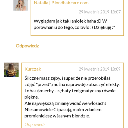
Natalia | Blondhaircare.com
29 kwietnia 2019 18:07
Wyglądam jak taki aniołek haha :D W
porównaniu do tego, co było :) Dziękuję :*
Odpowiedz
Kurczak
29 kwietnia 2019 18:09
Śliczne masz zęby, i super, że nie przerobiłaś
zdjęć "przed", można naprawdę zobaczyć efekty.
I oba uśmiechy - zębaty i enigmatyczny równie
piękne.
Ale największą zmianę widać we włosach!
Niesamowicie Ci pasują, moim zdaniem
promieniejesz w jasnym blondzie.
Odpowiedz