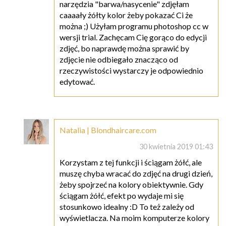
narzędzia "barwa/nasycenie" zdjęłam
caaaały żółty kolor żeby pokazać Ci że
można ;) Użyłam programu photoshop cc w
wersji trial. Zachęcam Cię gorąco do edycji
zdjęć, bo naprawdę można sprawić by
zdjęcie nie odbiegało znacząco od
rzeczywistości wystarczy je odpowiednio
edytować.
Natalia | Blondhaircare.com
30 kwietnia 2019 01:43
Korzystam z tej funkcji i ściągam żółć, ale
muszę chyba wracać do zdjęć na drugi dzień,
żeby spojrzeć na kolory obiektywnie. Gdy
ściągam żółć, efekt po wydaje mi się
stosunkowo idealny :D To też zależy od
wyświetlacza. Na moim komputerze kolory