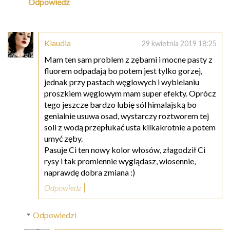
Odpowiedz
Klaudia
29 kwietnia 2019 18:25
Mam ten sam problem z zębami i mocne pasty z
fluorem odpadają bo potem jest tylko gorzej,
jednak przy pastach węglowych i wybielaniu
proszkiem węglowym mam super efekty. Oprócz
tego jeszcze bardzo lubię sól himalajską bo
genialnie usuwa osad, wystarczy roztworem tej
soli z wodą przepłukać usta kilkakrotnie a potem
umyć zęby.
Pasuje Ci ten nowy kolor włosów, złagodził Ci
rysy i tak promiennie wyglądasz, wiosennie,
naprawdę dobra zmiana :)
Odpowiedz
Odpowiedzi