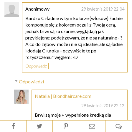
Anonimowy
29 kwietnia 2019 22:04
Bardzo Ci ładnie w tym kolorze (włosów), ładnie
komponuje się z kolorem oczu i z Twoją cerą,
jednak brwi są za czarne, wyglądają jak
przyklejone; podejrzewam, że nie są naturalne - ?
A co do zębów, może i nie są idealne, ale są ładne
i dodają Ci uroku - oczywiście te po
"czyszczeniu" węglem :-D
Odpowiedz
Odpowiedzi
Natalia | Blondhaircare.com
29 kwietnia 2019 22:12
Brwi są moje + wypełnione kredką dla
blondynek :)