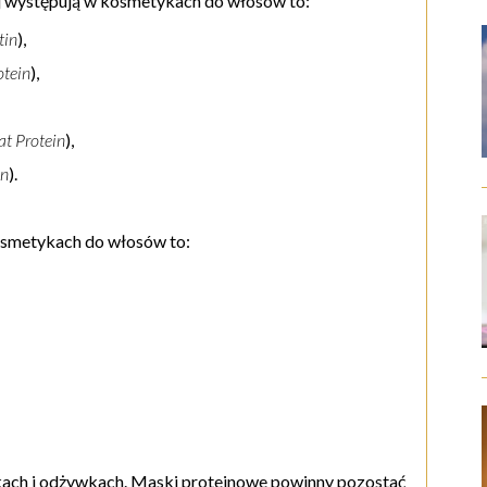
ej występują w kosmetykach do włosów to:
tin
),
otein
),
t Protein
),
in
).
osmetykach do włosów to:
kach i odżywkach. Maski proteinowe powinny pozostać