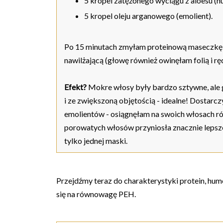
5 kropel zatężonego wyciągu z aloesu (h
5 kropel oleju arganowego (emolient).
Po 15 minutach zmyłam proteinową maseczkę, 
nawilżającą (głowę również owinęłam folią i rę
Efekt?
Mokre włosy były bardzo sztywne, ale g
i ze zwiększoną objętością - idealne! Dostarc
emolientów - osiągnęłam na swoich włosach 
porowatych włosów przyniosła znacznie lepsze
tylko jednej maski.
Przejdźmy teraz do charakterystyki protein, hum
się na równowagę PEH.