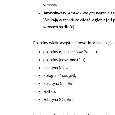
włosów.
Aminokwasy
. Aminokwasy to najmniejsz
Wnikają w strukturę włosów głębiej niż 
włosach na dłużej.
Proteiny wielkocząsteczkowe, które najczęśc
proteiny mleczne (
Milk Protein
),
proteiny jedwabne (
Silk
),
elastyna (
Elastin
),
kolagen (
Collagen
),
keratyna (
Keratin
),
żółtko,
żelatyna (
Gelatin
).