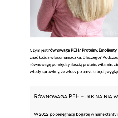
Czym jest
równowaga PEH
?
Proteiny, Emolienty
znać każda włosomaniaczka. Dlaczego? Podczas
równowagę pomiędzy ilością protein, witamin, zió
wtedy sprawimy, że włosy po umyciu będą wygląd
Równowaga PEH - jak na nią 
W 2012, po pielęgnacji bogatej w humektanty i