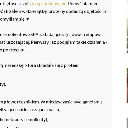
objętości, czyli
przeproteinowane
. Pomyślałam, że
 strzałem w dziesiątkę: proteiny dodadzą objętości, a
omyliłam się. ♥
-emolientowe SPA, składające się z dwóch etapów:
atłuszczającej. Pierwszy raz podjęłam takie działania -
o po troszku.
 maseczkę, która składała się z protein:
ty).
am głowę ręcznikiem. W międzyczasie wyciągnęłam z
wilżająco-natłuszczajacą maskę:
(humektanty i emolienty),