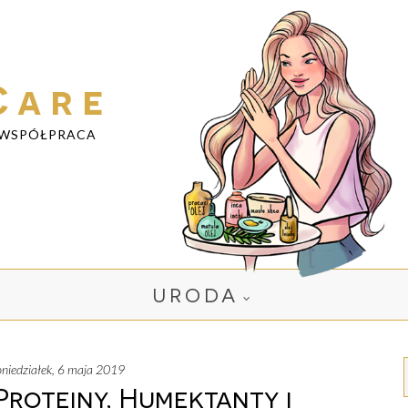
Care
WSPÓŁPRACA
URODA
poniedziałek, 6 maja 2019
roteiny, Humektanty i