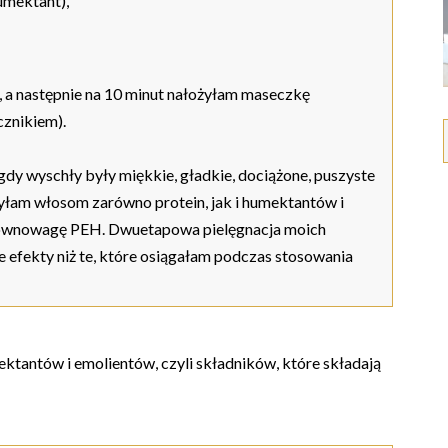
umektant),
a następnie na 10 minut nałożyłam maseczkę
cznikiem).
dy wyschły były miękkie, gładkie, dociążone, puszyste
zyłam włosom zarówno protein, jak i humektantów i
równowagę PEH. Dwuetapowa pielęgnacja moich
 efekty niż te, które osiągałam podczas stosowania
ektantów i emolientów, czyli składników, które składają