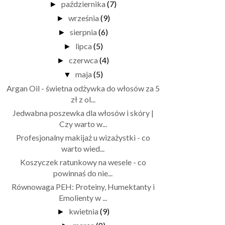
października
(7)
►
września
(9)
►
sierpnia
(6)
►
lipca
(5)
►
czerwca
(4)
►
maja
(5)
▼
Argan Oil - świetna odżywka do włosów za 5
zł z ol...
Jedwabna poszewka dla włosów i skóry |
Czy warto w...
Profesjonalny makijaż u wizażystki - co
warto wied...
Koszyczek ratunkowy na wesele - co
powinnaś do nie...
Równowaga PEH: Proteiny, Humektanty i
Emolienty w ...
kwietnia
(9)
►