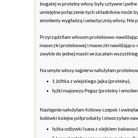
bogatej w proteiny włosy były sztywne i pełne 
umiejętne połączenie tych składników może być
emolienty wygładzą i uelastycznią włosy. Nie p
Przyrządziłam włosom proteinowo-nawilżająco
maseczki proteinowej i maseczki nawilżająco-n
zwykle do jednej maski wrzucałam wszystkieg
Na umyte włosy najpierw nałożyłam proteinową
1 żółtka z wiejskiego jajka (proteiny),
łyżki majonezu Pegaz (proteiny i emolien
Następnie nałożyłam foliowy czepek i owinęł
lodówki kolejne półprodukty i stworzyłam na
łyżka odżywki Isana z olejkiem babassu 