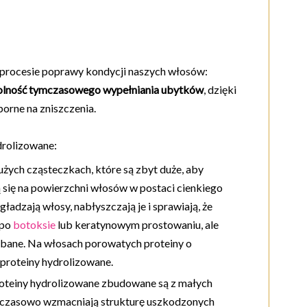
 procesie poprawy kondycji naszych włosów:
olność tymczasowego wypełniania ubytków
, dzięki
porne na zniszczenia.
drolizowane:
dużych cząsteczkach, które są zbyt duże, aby
 się na powierzchni włosów w postaci cienkiego
gładzają włosy, nabłyszczają je i sprawiają, że
 po
botoksie
lub keratynowym prostowaniu, ale
dbane. Na włosach porowatych proteiny o
 proteiny hydrolizowane.
oteiny hydrolizowane zbudowane są z małych
ymczasowo wzmacniają strukturę uszkodzonych