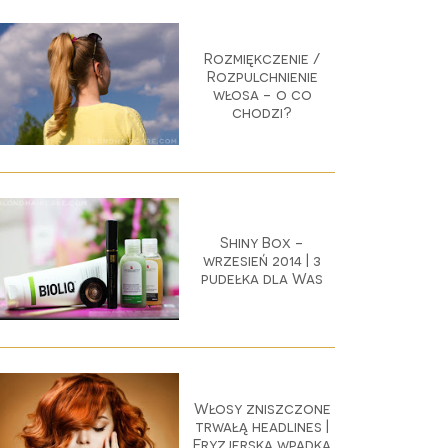
Rozmiękczenie /
Rozpulchnienie
włosa - o co
chodzi?
Shiny Box -
wrzesień 2014 | 3
pudełka dla Was
Włosy zniszczone
trwałą headlines |
Fryzjerska wpadka