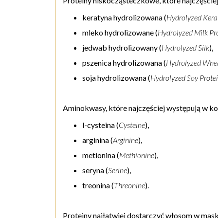
Proteiny niskocząsteczkowe, które najczęści
keratyna hydrolizowana (
Hydrolyzed Kera
mleko hydrolizowane (
Hydrolyzed Milk Pr
jedwab hydrolizowany (
Hydrolyzed Silk
),
pszenica hydrolizowana (
Hydrolyzed Whea
soja hydrolizowana (
Hydrolyzed Soy Prote
Aminokwasy, które najczęściej występują w k
l-cysteina (
Cysteine
),
arginina (
Arginine
),
metionina (
Methionine
),
seryna (
Serine
),
treonina (
Threonine
).
Proteiny najłatwiej dostarczyć włosom w mas