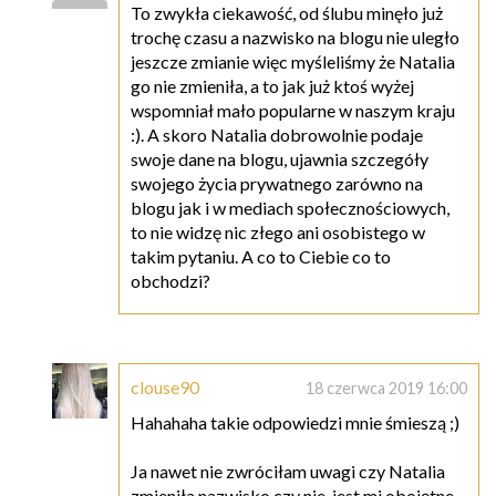
To zwykła ciekawość, od ślubu minęło już
trochę czasu a nazwisko na blogu nie uległo
jeszcze zmianie więc myśleliśmy że Natalia
go nie zmieniła, a to jak już ktoś wyżej
wspomniał mało popularne w naszym kraju
:). A skoro Natalia dobrowolnie podaje
swoje dane na blogu, ujawnia szczegóły
swojego życia prywatnego zarówno na
blogu jak i w mediach społecznościowych,
to nie widzę nic złego ani osobistego w
takim pytaniu. A co to Ciebie co to
obchodzi?
clouse90
18 czerwca 2019 16:00
Hahahaha takie odpowiedzi mnie śmieszą ;)
Ja nawet nie zwróciłam uwagi czy Natalia
zmieniła nazwisko czy nie, jest mi obojętne