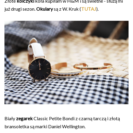
Złote
kolczyki
koła kupiłam w H&M i są świetne - służą mi
już drugi sezon.
Okulary
są z W. Kruk (
TUTAJ
).
Biały
zegarek
Classic Petite Bondi z czarną tarczą i złotą
bransoletka są marki Daniel Wellington.