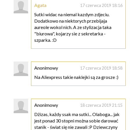
Agata
17 czerwca 2019 18:16
Sutki widac na niemal kazdym zdjeciu.
Dodatkowo na niektorych przebijaja
aureole wokol nich. A ze stylizacja taka
"biurowa", kojarzy sie z sekretarka -
szparka. :D
Anonimowy
17 czerwca 2019 18:58
Na Aliexpress takie naklejki są za grosze :)
Anonimowy
18 czerwca 2019 21:15
Dżizas, każdy ssak ma sutki... Olaboga... jak
jest ponad 30 stopni można sobie darować
stanik - świat się nie zawali :P Dziewczyny