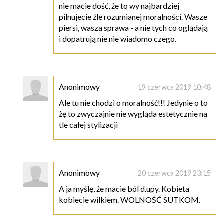
nie macie dość, że to wy najbardziej
pilnujecie źle rozumianej moralności. Wasze
piersi, wasza sprawa - a nie tych co oglądają
i dopatrują nie nie wiadomo czego.
Anonimowy
19 czerwca 2019 10:48
Ale tu nie chodzi o moralność!!! Jedynie o to
żę to zwyczajnie nie wygląda estetycznie na
tle całej stylizacji
Anonimowy
20 czerwca 2019 23:15
A ja myślę, że macie ból d.upy. Kobieta
kobiecie wilkiem. WOLNOŚĆ SUTKOM.