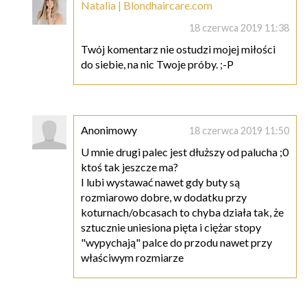
Natalia | Blondhaircare.com
18 czerwca 2019 11:38
Twój komentarz nie ostudzi mojej miłości
do siebie, na nic Twoje próby. ;-P
Anonimowy
18 czerwca 2019 11:50
U mnie drugi palec jest dłuższy od palucha ;0
ktoś tak jeszcze ma?
I lubi wystawać nawet gdy buty są
rozmiarowo dobre, w dodatku przy
koturnach/obcasach to chyba działa tak, że
sztucznie uniesiona pięta i ciężar stopy
"wypychają" palce do przodu nawet przy
właściwym rozmiarze