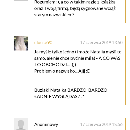
Rozumiem :), a co w takim razie z książką
oraz Twoją firmą, będą sygnowane wciąż
starym nazwiskiem?
clouse90
17 czerwca 2019 13:50
Ja myślę tylko jedno (i może Natalia myśli to
samo, ale nie chce być nie miła) - A CO WAS
TO OBCHODZI... ;)))
Problem o nazwisko... Ajjj :D
Buziaki Natalka BARDZO, BARDZO
ŁADNIE WYGLĄDASZ :*
Anonimowy
17 czerwca 2019 18:56