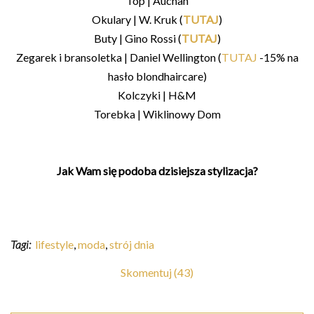
Top | Auchan
Okulary | W. Kruk (
TUTAJ
)
Buty | Gino Rossi (
TUTAJ
)
Zegarek i bransoletka | Daniel Wellington (
TUTAJ
-15% na
hasło blondhaircare)
Kolczyki | H&M
Torebka | Wiklinowy Dom
Jak Wam się podoba dzisiejsza stylizacja?
Tagi:
lifestyle
,
moda
,
strój dnia
Skomentuj (43)