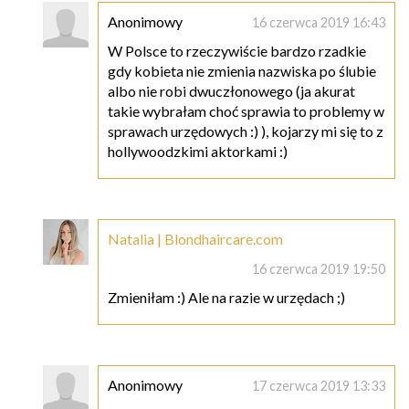
Anonimowy
16 czerwca 2019 16:43
W Polsce to rzeczywiście bardzo rzadkie
gdy kobieta nie zmienia nazwiska po ślubie
albo nie robi dwuczłonowego (ja akurat
takie wybrałam choć sprawia to problemy w
sprawach urzędowych :) ), kojarzy mi się to z
hollywoodzkimi aktorkami :)
Natalia | Blondhaircare.com
16 czerwca 2019 19:50
Zmieniłam :) Ale na razie w urzędach ;)
Anonimowy
17 czerwca 2019 13:33