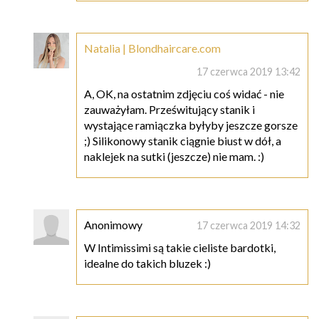
Natalia | Blondhaircare.com
17 czerwca 2019 13:42
A, OK, na ostatnim zdjęciu coś widać - nie
zauważyłam. Prześwitujący stanik i
wystające ramiączka byłyby jeszcze gorsze
;) Silikonowy stanik ciągnie biust w dół, a
naklejek na sutki (jeszcze) nie mam. :)
Anonimowy
17 czerwca 2019 14:32
W Intimissimi są takie cieliste bardotki,
idealne do takich bluzek :)