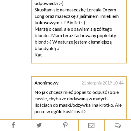
odpowiedzi :-)
Skusiłam się na maseczkę Loreala Dream
Long oraz maseczkę z jaśminem i mlekiem
kokosowym z L'Biotici :-)
Marzę o cassi, ale obawiam się żółtego
blondu...Mam teraz farbowany popielaty
blond :-) W naturze jestem ciemniejszą
blondynką :/
Kat
Anonimowy
21 sierpnia 2019 10:44
No jak chcesz mieć popiel to odpuść sobie
cassie, chyba że dodawaną w małych
ilościach do maski/odżywka i na krótko. Ale
po co w ogóle kusić los :D
Swoją drogą, jak dla mnie to w dużej mierze
kwestia farby, przy naprawdę dobrym