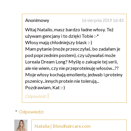
Anonimowy
16 sierpnia 2019 16:43
Witaj Natalio, masz bardzo ładne włosy. Też
używam gencjany i to dzięki Tobie :-*
Włosy mają chłodniejszy blask :-)
Mam pytanie (może przeoczyłaś, bo zadałam je
pod poprzednim postem), czy używałaś może
Loreala Dream Long? Myślę o zakupie tej serii,
ale nie wiem, czy nie przeproteinuję włosów...??
Moje włosy kochają emolienty, jedwab i proteiny
pszenicy...innych protein nie tolerują...
Pozdrawiam, Kat :-)
Odpowiedz
Odpowiedzi
Natalia | Blondhaircare.com