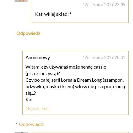
16 sierpnia 2019 23:35
Kat, wklej skład :*
Odpowiedz
Anonimowy
16 sierpnia 2019 20:01
Witam, czy używałaś może hennę cassię
(przezroczystą)?
Czy po całej serii Loreala Dream Long (szampon,
odżywka, maska i krem) włosy nie przeproteinują
się...?
Kat
Odpowiedz
Odpowiedzi