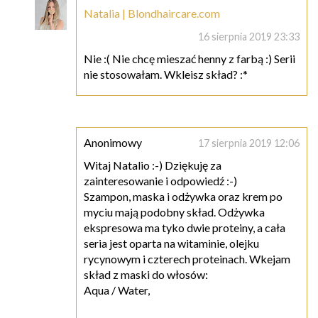
Natalia | Blondhaircare.com
16 sierpnia 2019 23:33
Nie :( Nie chcę mieszać henny z farbą :) Serii
nie stosowałam. Wkleisz skład? :*
Anonimowy
17 sierpnia 2019 12:06
Witaj Natalio :-) Dziękuję za
zainteresowanie i odpowiedź :-)
Szampon, maska i odżywka oraz krem po
myciu mają podobny skład. Odżywka
ekspresowa ma tyko dwie proteiny, a cała
seria jest oparta na witaminie, olejku
rycynowym i czterech proteinach. Wkejam
skład z maski do włosów:
Aqua / Water,