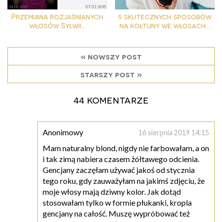
Przemiana rozjaśnianych
5 skutecznych sposobów
włosów Sylwii...
na kołtuny we włosach...
« nowszy post
starszy post »
44 komentarze
Anonimowy
16 sierpnia 2019 14:15
Mam naturalny blond, nigdy nie farbowałam, a on
i tak zimą nabiera czasem żółtawego odcienia.
Gencjany zaczęłam używać jakoś od stycznia
tego roku, gdy zauważyłam na jakimś zdjęciu, że
moje włosy mają dziwny kolor. Jak dotąd
stosowałam tylko w formie płukanki, kropla
gencjany na całość. Muszę wypróbować też