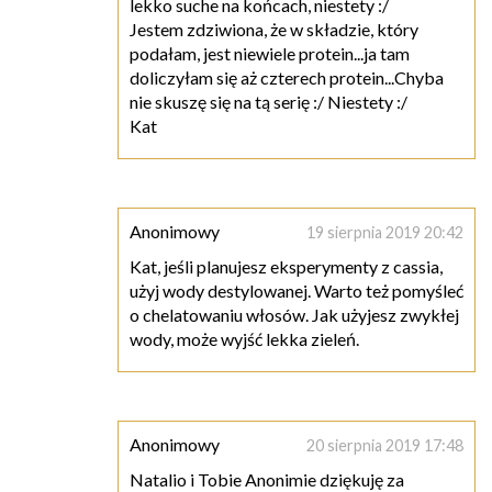
lekko suche na końcach, niestety :/
Jestem zdziwiona, że w składzie, który
podałam, jest niewiele protein...ja tam
doliczyłam się aż czterech protein...Chyba
nie skuszę się na tą serię :/ Niestety :/
Kat
Anonimowy
19 sierpnia 2019 20:42
Kat, jeśli planujesz eksperymenty z cassia,
użyj wody destylowanej. Warto też pomyśleć
o chelatowaniu włosów. Jak użyjesz zwykłej
wody, może wyjść lekka zieleń.
Anonimowy
20 sierpnia 2019 17:48
Natalio i Tobie Anonimie dziękuję za