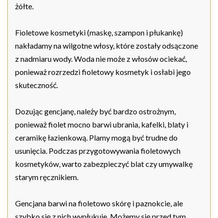
żółte.
Fioletowe kosmetyki (maskę, szampon i płukankę)
nakładamy na wilgotne włosy, które zostały odsączone
z nadmiaru wody. Woda nie może z włosów ociekać,
ponieważ rozrzedzi fioletowy kosmetyk i osłabi jego
skuteczność.
Dozując gencjanę, należy być bardzo ostrożnym,
ponieważ fiolet mocno barwi ubrania, kafelki, blaty i
ceramikę łazienkową. Plamy mogą być trudne do
usunięcia. Podczas przygotowywania fioletowych
kosmetyków, warto zabezpieczyć blat czy umywalkę
starym ręcznikiem.
Gencjana barwi na fioletowo skórę i paznokcie, ale
szybko się z nich wypłukuje. Możemy się przed tym