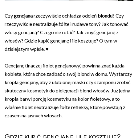
Czy
gencjana
rzeczywiście ochładza odcień
blondu
? Czy
rzeczywiście neutralizuje żółte i rudawe tony? Jak tonować
włosy gencjaną? Czego nie robić? Jak zmyć gencjanę z
włosów? Gdzie kupić gencjanę i ile kosztuje? O tym w
dzisiejszym wpisie. ♥
Gencjanę (inaczej fiolet gencjanowy) powinna znać każda
kobieta, która chce zadbać o swój blond w domu. Wystarczy
kropla gencjany, aby z ulubionej maski czy szamponu zrobić
skuteczny kosmetyk do pielęgnacji blond włosów. Już jedna
kropla barwi porcję kosmetyku na kolor fioletowy, a to
właśnie fiolet neutralizuje żółte refleksy, które powstają z
czasem na jasnych włosach.
Gdzie kupić gencjanę i ile kosztuje?