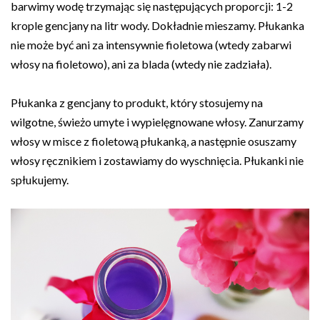
barwimy wodę trzymając się następujących proporcji: 1-2
krople gencjany na litr wody. Dokładnie mieszamy. Płukanka
nie może być ani za intensywnie fioletowa (wtedy zabarwi
włosy na fioletowo), ani za blada (wtedy nie zadziała).
Płukanka z gencjany to produkt, który stosujemy na
wilgotne, świeżo umyte i wypielęgnowane włosy. Zanurzamy
włosy w misce z fioletową płukanką, a następnie osuszamy
włosy ręcznikiem i zostawiamy do wyschnięcia. Płukanki nie
spłukujemy.