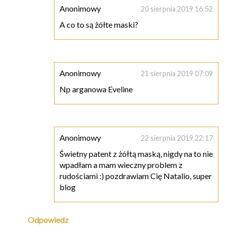
Anonimowy
20 sierpnia 2019 16:52
A co to są żółte maski?
Anonimowy
21 sierpnia 2019 07:09
Np arganowa Eveline
Anonimowy
22 sierpnia 2019 22:17
Świetny patent z żółtą maską, nigdy na to nie
wpadłam a mam wieczny problem z
rudościami :) pozdrawiam Cię Natalio, super
blog
Odpowiedz