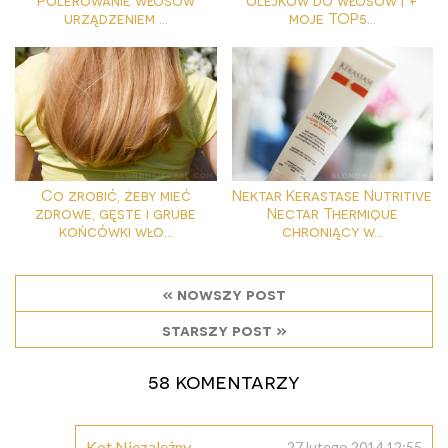
urządzeniem ...
moje TOP5...
Co zrobić, żeby mieć
Nektar Kerastase Nutritive
zdrowe, gęste i grube
Nectar Thermique
końcówki wło...
chroniący w...
« nowszy post
starszy post »
58 komentarzy
Kot Niezależny
27 lutego 2014 12:55