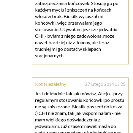
zabezpieczania końcówek. Stosuję go po
każdym myciu i zniszczeń na końcach
włosów brak. Biosilk wysuszał mi
końcówki, więc przerwałam jego
stosowanie. Używałam jeszcze jedwabiu
CHI - byłam z niego zadowolona, może
nawet bardziej niż z Joanny, ale teraz
trudniej mi go dostać w sklepach
stacjonarnych.
Kot Niezależny
27 lutego 2014 13:25
Jest dokładnie tak jak mówisz, Alicjo - przy
regularnym stosowaniu końcówki po prostu
nie są zniszczone. Biosilk poszedł do kosza
:) CHI nie znam, tak jak wspominałam - nie
mam wielkiego doświadczenia z
jedwabiami. Już czasem nawet masła do
ciała wsmarowywałam w końcówki na noc.