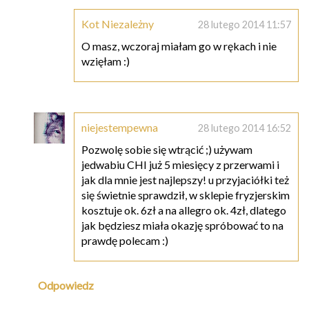
Kot Niezależny
28 lutego 2014 11:57
O masz, wczoraj miałam go w rękach i nie
wzięłam :)
niejestempewna
28 lutego 2014 16:52
Pozwolę sobie się wtrącić ;) używam
jedwabiu CHI już 5 miesięcy z przerwami i
jak dla mnie jest najlepszy! u przyjaciółki też
się świetnie sprawdził, w sklepie fryzjerskim
kosztuje ok. 6zł a na allegro ok. 4zł, dlatego
jak będziesz miała okazję spróbować to na
prawdę polecam :)
Odpowiedz