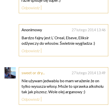
razie spisuje się super:)
Odpowiedz
Anonimowy
27 lutego 2014 13:46
Bardzo fajny jest L`Oreal, Elseve, Eliksir
odżywczy do włosów. Świetnie wygładza :)
Odpowiedz
sweet or dry...
27 lutego 2014 13:49
Nie używam jedwabiu bo mam wrażenie że on
tylko wysusza włosy. Może to sprawka alkoholu
tak jak piszesz. Wole olej arganowy :)
Odpowiedz