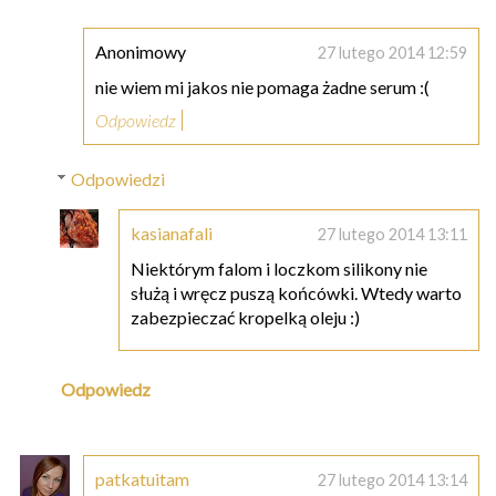
Anonimowy
27 lutego 2014 12:59
nie wiem mi jakos nie pomaga żadne serum :(
Odpowiedz
Odpowiedzi
kasianafali
27 lutego 2014 13:11
Niektórym falom i loczkom silikony nie
służą i wręcz puszą końcówki. Wtedy warto
zabezpieczać kropelką oleju :)
Odpowiedz
patkatuitam
27 lutego 2014 13:14