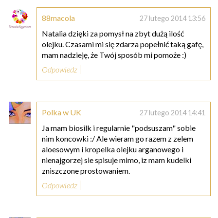
88macola
27 lutego 2014 13:56
Natalia dzięki za pomysł na zbyt dużą ilość
olejku. Czasami mi się zdarza popełnić taką gafę,
mam nadzieję, że Twój sposób mi pomoże :)
Odpowiedz
Polka w UK
27 lutego 2014 14:41
Ja mam biosilk i regularnie "podsuszam" sobie
nim koncowki :/ Ale wieram go razem z zelem
aloesowym i kropelka olejku arganowego i
nienajgorzej sie spisuje mimo, iz mam kudelki
zniszczone prostowaniem.
Odpowiedz