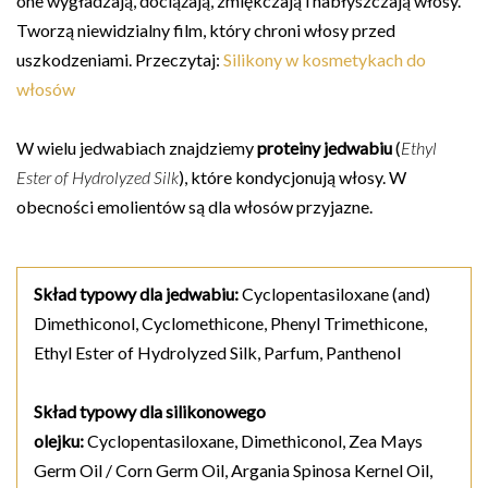
one wygładzają, dociążają, zmiękczają i nabłyszczają włosy.
Tworzą niewidzialny film, który chroni włosy przed
uszkodzeniami. Przeczytaj:
Silikony w kosmetykach do
włosów
W wielu jedwabiach znajdziemy
proteiny jedwabiu
(
Ethyl
Ester of Hydrolyzed Silk
), które kondycjonują włosy. W
obecności emolientów są dla włosów przyjazne.
Skład typowy dla jedwabiu:
Cyclopentasiloxane (and)
Dimethiconol, Cyclomethicone, Phenyl Trimethicone,
Ethyl Ester of Hydrolyzed Silk, Parfum, Panthenol
Skład typowy dla silikonowego
olejku:
Cyclopentasiloxane, Dimethiconol, Zea Mays
Germ Oil / Corn Germ Oil, Argania Spinosa Kernel Oil,