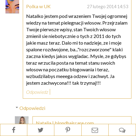
Polka w UK
27 lutego 2014 14:53
Natalko jestem pod wrazeniem Twojej ogromnej
wiedzy na temat pielegnacji wlosow. Przejrzalam
Twoje pierwsze wpisy, stan Twoich wlosow
zmienil sie niebotycznie o tych z 2011 do tych
jakie masz teraz. Dalo mi to nadzieje, ze i moje
spalone rozdwojone, ba..."rozczworzone" klaki
zaczna kiedys jakos wygladac. Mysle, ze gdybys
teraz wrzucila posta na temat stanu swoich
wlosow na poczatku blogowania i teraz,
wzbudzilabys meeega odzew i zachwyt. Ja
jestem zachwycona!!! tak trzymaj!!!
Odpowiedz
Odpowiedzi
Natalia | blondhaircare.com
28 lutego 2014 00:15