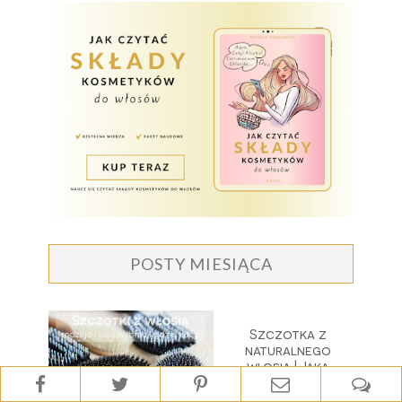
POSTY MIESIĄCA
Szczotka z
naturalnego
włosia | Jaką
szczotkę kupić |
Rodzaje szczotek