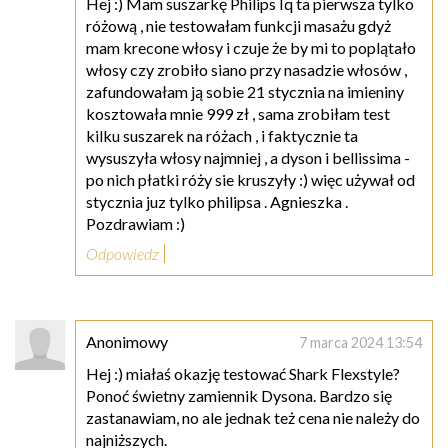
Hej :) Mam suszarkę Philips Iq ta pierwsza tylko
różową , nie testowałam funkcji masażu gdyż
mam krecone włosy i czuje że by mi to poplątało
włosy czy zrobiło siano przy nasadzie włosów ,
zafundowałam ją sobie 21 stycznia na imieniny
kosztowała mnie 999 zł , sama zrobiłam test
kilku suszarek na różach , i faktycznie ta
wysuszyła włosy najmniej , a dyson i bellissima -
po nich płatki róży sie kruszyły :) więc używał od
stycznia juz tylko philipsa . Agnieszka .
Pozdrawiam :)
Odpowiedz
Anonimowy
7 marca 2024 13:54
Hej :) miałaś okazję testować Shark Flexstyle?
Ponoć świetny zamiennik Dysona. Bardzo się
zastanawiam, no ale jednak też cena nie należy do
najniższych.