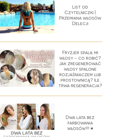
List od
Czytelniczki |
Przemiana włosów
Delecji
Fryzjer spalił mi
włosy - co robić?
Jak zregenerować
włosy spalone
rozjaśniaczem lub
prostownicą? Ile
trwa regeneracja?
Dwa lata bez
farbowania
włosów!!! ♥