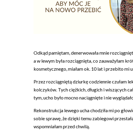
Odkąd pamiętam, denerwowała mnie rozciągnięta
a w lewym była rozciągnięta, co zauważyłam kró
kosmetycznego, miałam ok. 10 lat i przebito mi u
Przez rozciągniętą dziurkę codziennie czułam le
kolczyków. Tych ciężkich, długich i wiszących ca
tym, ucho było mocno naciągnięte i nie wyglądało
Rekonstrukcja lewego ucha chodziła mi po głow
sobie sprawę, że dzięki temu zabiegowi przestał
wspomniałam przed chwilą.