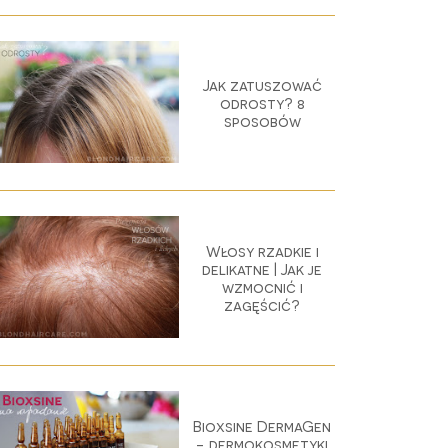
Jak zatuszować
odrosty? 8
sposobów
Włosy rzadkie i
delikatne | Jak je
wzmocnić i
zagęścić?
Bioxsine DermaGen
- dermokosmetyki