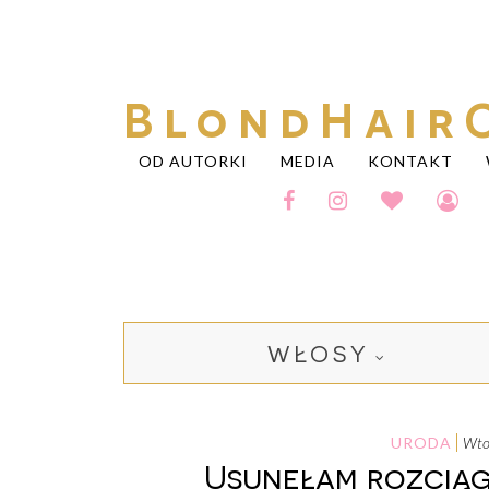
BlondHair
OD AUTORKI
MEDIA
KONTAKT
WŁOSY
URODA
w
Usunęłam rozciągn