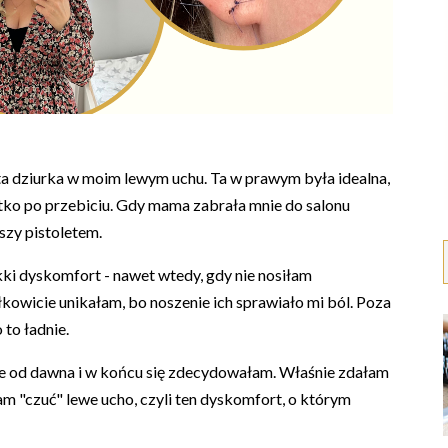
 dziurka w moim lewym uchu. Ta w prawym była idealna,
tko po przebiciu. Gdy mama zabrała mnie do salonu
szy pistoletem.
kki dyskomfort - nawet wtedy, gdy nie nosiłam
łkowicie unikałam, bo noszenie ich sprawiało mi ból. Poza
 to ładnie.
ie od dawna i w końcu się zdecydowałam. Właśnie zdałam
am "czuć" lewe ucho, czyli ten dyskomfort, o którym