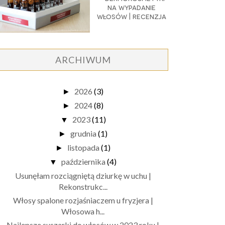
na wypadanie
włosów | recenzja
ARCHIWUM
2026
(3)
►
2024
(8)
►
2023
(11)
▼
grudnia
(1)
►
listopada
(1)
►
października
(4)
▼
Usunęłam rozciągniętą dziurkę w uchu |
Rekonstrukc...
Włosy spalone rozjaśniaczem u fryzjera |
Włosowa h...
Najlepsze suszarki do włosów w 2023 roku |