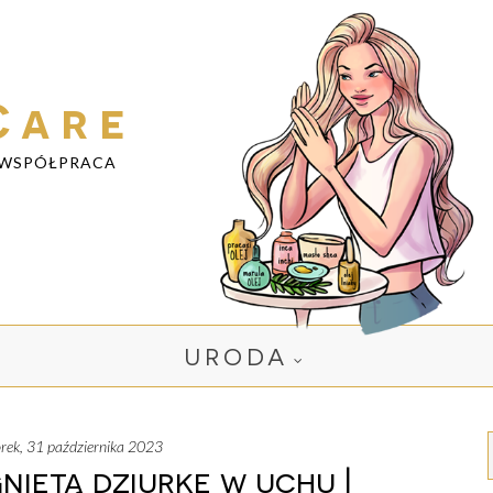
Care
WSPÓŁPRACA
URODA
torek, 31 października 2023
iętą dziurkę w uchu |