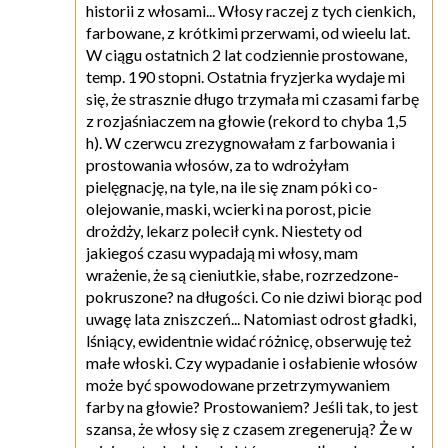
historii z włosami... Włosy raczej z tych cienkich,
farbowane, z krótkimi przerwami, od wieelu lat.
W ciągu ostatnich 2 lat codziennie prostowane,
temp. 190 stopni. Ostatnia fryzjerka wydaje mi
się, że strasznie długo trzymała mi czasami farbę
z rozjaśniaczem na głowie (rekord to chyba 1,5
h). W czerwcu zrezygnowałam z farbowania i
prostowania włosów, za to wdrożyłam
pielęgnację, na tyle, na ile się znam póki co-
olejowanie, maski, wcierki na porost, picie
drożdży, lekarz polecił cynk. Niestety od
jakiegoś czasu wypadają mi włosy, mam
wrażenie, że są cieniutkie, słabe, rozrzedzone-
pokruszone? na długości. Co nie dziwi biorąc pod
uwagę lata zniszczeń... Natomiast odrost gładki,
lśniący, ewidentnie widać różnicę, obserwuję też
małe włoski. Czy wypadanie i osłabienie włosów
może być spowodowane przetrzymywaniem
farby na głowie? Prostowaniem? Jeśli tak, to jest
szansa, że włosy się z czasem zregenerują? Że w