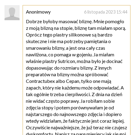
Anonimowy
6 listopada 2023 15:44
Dobrze byłoby masować bliznę. Mnie pomogło
z moją blizną na stopie, bliznę tam miałam sporą.
Oprócz tego plastry silikonowe są bardzo
skuteczne i nie ma potrzeby pamiętania o
smarowaniu blizny, a jest ona cały czas
nawilżona, co pomaga w gojeniu. Ja miałam
właśnie plastry Sutricon, można było je docinać
dopasowując do rozmiaru blizny. Z innych
preparatów na blizny można spróbować
Contractubex albo Cepan, tylko one mają
zapach, który nie każdemu może odpowiadać. A
tak ogólnie trzeba cierpliwości. Z dnia na dzień
nie widać często poprawy. Ja robiłam sobie
zdjęcia stopy i potem porównywałam je od
najstarszego do najnowszego zdjęcia i dopiero
wtedy widziałam, że faktycznie jest coraz lepiej.
Oczywiście najważniejsze, że już teraz nie czujesz
dyskomfortu. Napisz za parę miesięcy jak się goi,