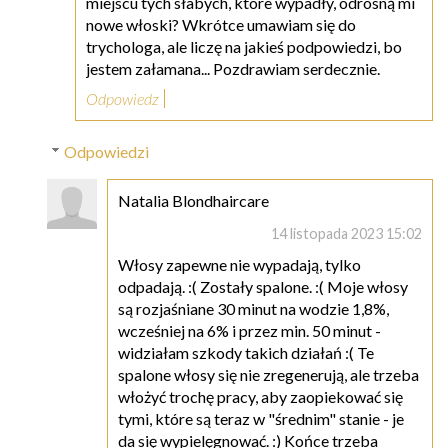
miejscu tych słabych, które wypadły, odrosną mi
nowe włoski? Wkrótce umawiam się do
trychologa, ale liczę na jakieś podpowiedzi, bo
jestem załamana... Pozdrawiam serdecznie.
Odpowiedz
Odpowiedzi
Natalia Blondhaircare
14 listopada 2023 15:02
Włosy zapewne nie wypadają, tylko
odpadają. :( Zostały spalone. :( Moje włosy
są rozjaśniane 30 minut na wodzie 1,8%,
wcześniej na 6% i przez min. 50 minut -
widziałam szkody takich działań :( Te
spalone włosy się nie zregenerują, ale trzeba
włożyć trochę pracy, aby zaopiekować się
tymi, które są teraz w "średnim" stanie - je
da się wypielęgnować. :) Końce trzeba