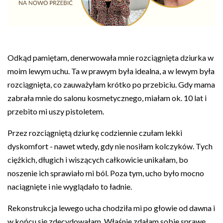
Odkąd pamiętam, denerwowała mnie rozciągnięta dziurka w
moim lewym uchu. Ta w prawym była idealna, a w lewym była
rozciągnięta, co zauważyłam krótko po przebiciu. Gdy mama
zabrała mnie do salonu kosmetycznego, miałam ok. 10 lat i
przebito mi uszy pistoletem.
Przez rozciągniętą dziurkę codziennie czułam lekki
dyskomfort - nawet wtedy, gdy nie nosiłam kolczyków. Tych
ciężkich, długich i wiszących całkowicie unikałam, bo
noszenie ich sprawiało mi ból. Poza tym, ucho było mocno
naciągnięte i nie wyglądało to ładnie.
Rekonstrukcja lewego ucha chodziła mi po głowie od dawna i
w końcu się zdecydowałam. Właśnie zdałam sobie sprawę,