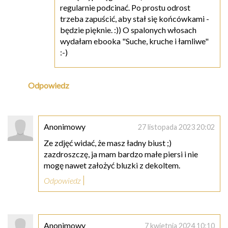
regularnie podcinać. Po prostu odrost
trzeba zapuścić, aby stał się końcówkami -
będzie pięknie. :)) O spalonych włosach
wydałam ebooka "Suche, kruche i łamliwe"
:-)
Odpowiedz
Anonimowy
27 listopada 2023 20:02
Ze zdjęć widać, że masz ładny biust ;)
zazdroszczę, ja mam bardzo małe piersi i nie
mogę nawet założyć bluzki z dekoltem.
Odpowiedz
Anonimowy
7 kwietnia 2024 10:10