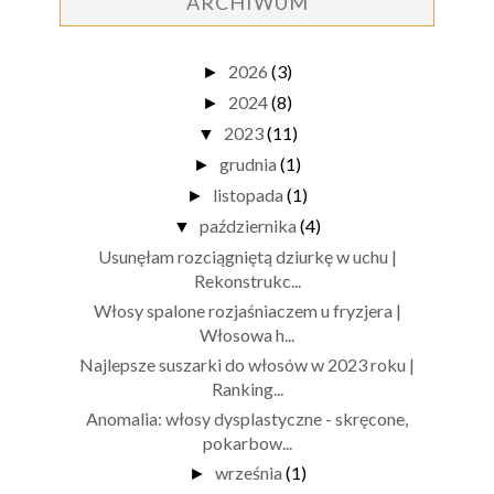
ARCHIWUM
2026
(3)
►
2024
(8)
►
2023
(11)
▼
grudnia
(1)
►
listopada
(1)
►
października
(4)
▼
Usunęłam rozciągniętą dziurkę w uchu |
Rekonstrukc...
Włosy spalone rozjaśniaczem u fryzjera |
Włosowa h...
Najlepsze suszarki do włosów w 2023 roku |
Ranking...
Anomalia: włosy dysplastyczne - skręcone,
pokarbow...
września
(1)
►