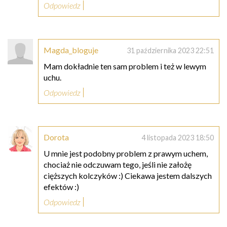
Odpowiedz
Magda_bloguje
31 października 2023 22:51
Mam dokładnie ten sam problem i też w lewym
uchu.
Odpowiedz
Dorota
4 listopada 2023 18:50
U mnie jest podobny problem z prawym uchem,
chociaż nie odczuwam tego, jeśli nie założę
cięższych kolczyków :) Ciekawa jestem dalszych
efektów :)
Odpowiedz