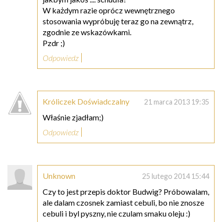
W każdym razie oprócz wewnętrznego
stosowania wypróbuję teraz go na zewnątrz,
zgodnie ze wskazówkami.
Pzdr ;)
Odpowiedz
Króliczek Doświadczalny
21 marca 2013 19:35
Właśnie zjadłam;)
Odpowiedz
Unknown
25 lutego 2014 15:44
Czy to jest przepis doktor Budwig? Próbowalam,
ale dalam czosnek zamiast cebuli, bo nie znosze
cebuli i byl pyszny, nie czulam smaku oleju :)