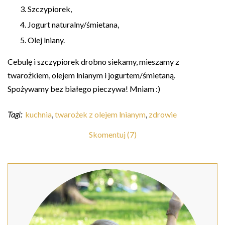
Szczypiorek,
Jogurt naturalny/śmietana,
Olej lniany.
Cebulę i szczypiorek drobno siekamy, mieszamy z
twarożkiem, olejem lnianym i jogurtem/śmietaną.
Spożywamy bez białego pieczywa! Mniam :)
Tagi:
kuchnia
,
twarożek z olejem lnianym
,
zdrowie
Skomentuj (7)