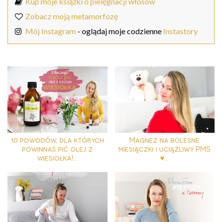
Kup moje książki o pielęgnacji włosów
Zobacz moją metamorfozę
Mój Instagram
- oglądaj moje codzienne
Instastory
10 powodów, dla których
Magnez na bolesne
powinnaś pić olej z
miesiączki i uciążliwy PMS
wiesiołka!...
♥...