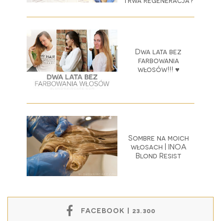
trwa regeneracja?
Dwa lata bez
farbowania
włosów!!! ♥
Sombre na moich
włosach | INOA
Blond Resist
FACEBOOK | 23.300