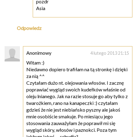
pozdr
Asia
Odpowiedz
Anonimowy
4 lutego 2013 21:15
Witam :)
Niedawno dopiero trafiłam na tą stronkę i dzięki
za nią ^^
Czytałam dużo nt. olejowania włosów. I zacznę
poprawiać wygląd swoich kudełków właśnie od
oleju lnianego. Jak na razie stosuje go aby tylko z
twarożkiem, rano na kanapeczki :) czytałam
gdzieś że nie jest niebiańsko pyszny ale jakoś
mnie osobiście smakuje. Po miesiącu jego
stosowania zauważyłam że poprawił mi się
wygląd skóry, włosów i paznokci. Poza tym
jakbym jakoś .... schudła?