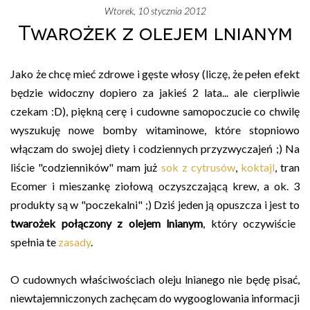
wtorek, 10 stycznia 2012
Twarożek z olejem lnianym
Jako że chcę mieć zdrowe i gęste włosy (liczę, że pełen efekt
będzie widoczny dopiero za jakieś 2 lata... ale cierpliwie
czekam :D), piękną cerę i cudowne samopoczucie co chwilę
wyszukuję nowe bomby witaminowe, które stopniowo
włączam do swojej diety i codziennych przyzwyczajeń ;) Na
liście "codzienników" mam już
sok z cytrusów
,
koktajl
, tran
Ecomer i mieszankę ziołową oczyszczającą krew, a ok. 3
produkty są w "poczekalni" ;) Dziś jeden ją opuszcza i jest to
twarożek połączony z olejem lnianym
, który oczywiście
spełnia te
zasady
.
O cudownych właściwościach oleju lnianego nie będę pisać,
niewtajemniczonych zachęcam do wygooglowania informacji