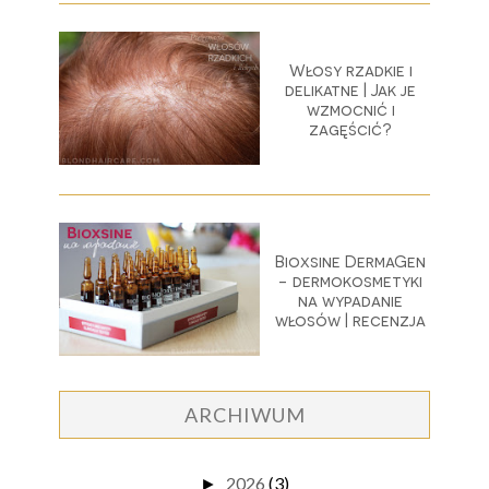
Włosy rzadkie i
delikatne | Jak je
wzmocnić i
zagęścić?
Bioxsine DermaGen
- dermokosmetyki
na wypadanie
włosów | recenzja
ARCHIWUM
2026
(3)
►