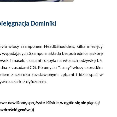
ielęgnacja Dominiki
 myła włosy szamponem Head&Shoulders, kilka miesięcy
w wypadających. Szampon nakłada bezpośrednio na skórę
żywek i masek, czasami rozpyla na włosach odżywkę b/s
odna z zasadami CG. Po umyciu "suszy" włosy szorstkim
ieniem z szeroko rozstawionymi zębami i idzie spać w
ywa suszarki z dyfuzorem.
, nawilżone, sprężyste i śliskie, w ogóle się nie plączą!
azdrościć genów :))