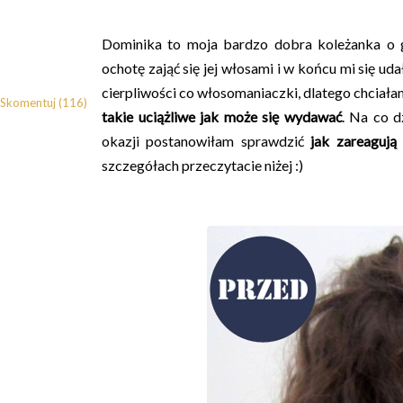
Dominika to moja bardzo dobra koleżanka o 
ochotę zająć się jej włosami i w końcu mi się ud
cierpliwości co włosomaniaczki, dlatego chciałam
Skomentuj (116)
takie uciążliwe jak może się wydawać
. Na co d
okazji postanowiłam sprawdzić
jak zareagują
szczegółach przeczytacie niżej :)