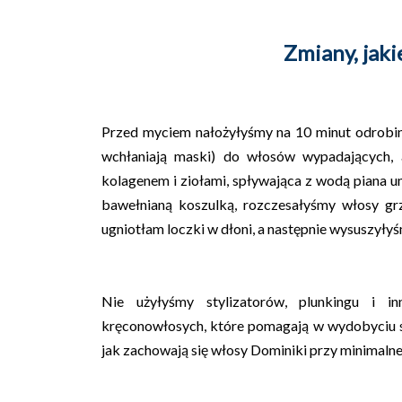
Zmiany, jak
Przed myciem nałożyłyśmy na 10 minut odrobinę
wchłaniają maski) do włosów wypadających
kolagenem i ziołami, spływająca z wodą piana 
bawełnianą koszulką, rozczesałyśmy włosy gr
ugniotłam loczki w dłoni, a następnie wysuszył
Nie użyłyśmy stylizatorów, plunkingu i
kręconowłosych, które pomagają w wydobyciu sk
jak zachowają się włosy Dominiki przy minimalnej