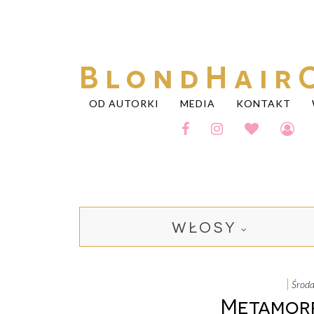
BlondHair
OD AUTORKI
MEDIA
KONTAKT
WŁOSY
środ
Metamorf