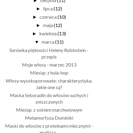
sierpnia
(11)
►
lipca
(12)
►
czerwca
(10)
►
maja
(12)
►
kwietnia
(13)
►
marca
(11)
▼
Surówka piękności Heleny Rubinstein -
przepis
Moje włosy - marzec 2013
Miesiąc z hula-hop
Włosy wysokoporowate: charakterystyka.
Jakie one są?
Maska Seboradin do włosów suchych i
zniszczonych
Miesiąc z sokiem marchwiowym
Metamorfoza Dominiki
Maski do włosów z proteinami mlecznymi -
analiza s...