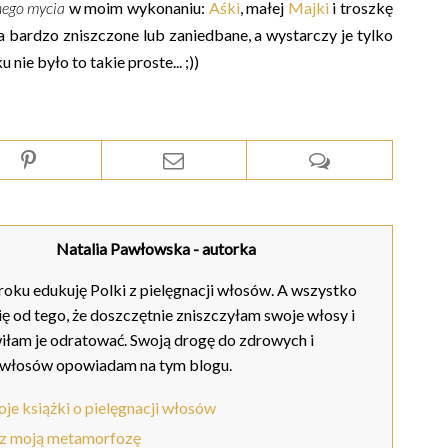
nego mycia
w moim wykonaniu:
Aśki
, małej
Majki
i troszkę
a bardzo zniszczone lub zaniedbane, a wystarczy je tylko
ie było to takie proste... ;))
Natalia Pawłowska
- autorka
oku edukuję Polki z pielęgnacji włosów. A wszystko
ię od tego, że doszczętnie zniszczyłam swoje włosy i
iłam je odratować. Swoją drogę do zdrowych i
 włosów opowiadam na tym blogu.
je książki o pielęgnacji włosów
z moją metamorfozę