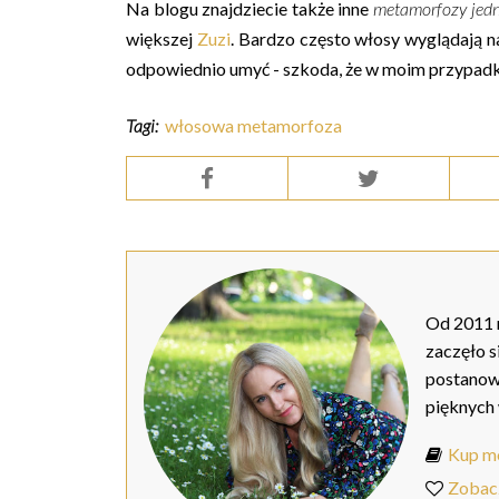
Na blogu znajdziecie także inne
metamorfozy jed
większej
Zuzi
. Bardzo często włosy wyglądają n
odpowiednio umyć - szkoda, że w moim przypadku n
Tagi:
włosowa metamorfoza
Od 2011 r
zaczęło s
postanow
pięknych
Kup mo
Zobac