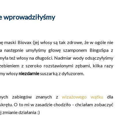
ie wprowadziłyśmy
 maski Biovax (jej włosy są tak zdrowe, że w ogóle nie
, a następnie umyłyśmy głowę szamponem BingoSpa z
umyła też włosy na długości. Nadmiar wody odsączyłyśmy
zebieniem z szeroko rozstawionymi zębami, kilka razy
yśmy włosy
niezdarnie
suszarką z dyfuzorem.
 innych zabiegów znanych z
wizażowego wątku
dla
rętu. O to mi w zasadzie chodziło - chciałam zobaczyć
 zmianie działania :)