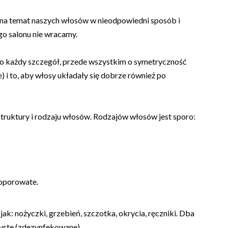
e na temat naszych włosów w nieodpowiedni sposób i
go salonu nie wracamy.
 każdy szczegół, przede wszystkim o symetryczność
e) i to, aby włosy układały się dobrze również po
 struktury i rodzaju włosów. Rodzajów włosów jest sporo:
oporowate.
h jak: nożyczki, grzebień, szczotka, okrycia, ręczniki. Dba
czyste (zdezynfekowane).