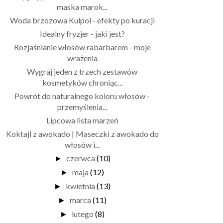
maska marok...
Woda brzozowa Kulpol - efekty po kuracji
Idealny fryzjer - jaki jest?
Rozjaśnianie włosów rabarbarem - moje
wrażenia
Wygraj jeden z trzech zestawów
kosmetyków chroniąc...
Powrót do naturalnego koloru włosów -
przemyślenia...
Lipcowa lista marzeń
Koktajl z awokado | Maseczki z awokado do
włosów i...
czerwca
(10)
►
maja
(12)
►
kwietnia
(13)
►
marca
(11)
►
lutego
(8)
►