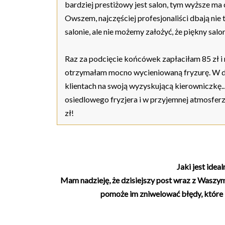
bardziej prestiżowy jest salon, tym wyższe ma
Owszem, najczęściej profesjonaliści dbają nie 
salonie, ale nie możemy założyć, że piękny salo
Raz za podcięcie końcówek zapłaciłam 85 zł i 
otrzymałam mocno wycieniowaną fryzurę. W do
klientach na swoją wyzyskującą kierowniczkę..
osiedlowego fryzjera i w przyjemnej atmosferze
zł!
Jaki jest idea
Mam nadzieję, że dzisiejszy post wraz z Waszym
pomoże im zniwelować błędy, które 