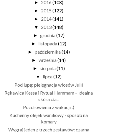
2016
(108)
►
2015
(122)
►
2014
(141)
►
2013
(148)
▼
grudnia
(17)
►
listopada
(12)
►
października
(14)
►
września
(14)
►
sierpnia
(11)
►
lipca
(12)
▼
Pod lupą: pielęgnacja włosów Julii
Rękawica Kessa i Rytuał Hammam – idealna
skóra cia...
Pozdrowienia z wakacji :)
Kuchenny olejek waniliowy - sposób na
komary
Wygraj jeden z trzech zestawów: czarna