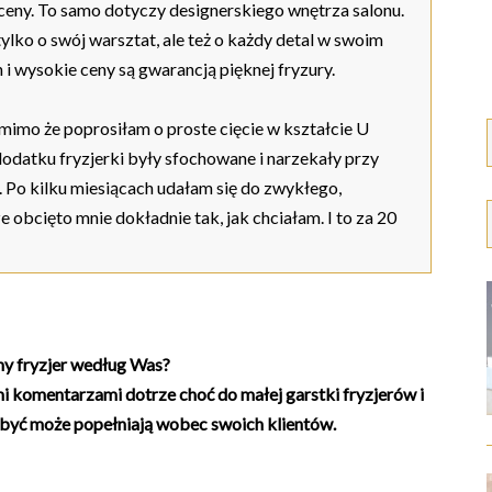
 ceny. To samo dotyczy designerskiego wnętrza salonu.
tylko o swój warsztat, ale też o każdy detal w swoim
n i wysokie ceny są gwarancją pięknej fryzury.
mimo że poprosiłam o proste cięcie w kształcie U
datku fryzjerki były sfochowane i narzekały przy
. Po kilku miesiącach udałam się do zwykłego,
 obcięto mnie dokładnie tak, jak chciałam. I to za 20
lny fryzjer według Was?
i komentarzami dotrze choć do małej garstki fryzjerów i
być może popełniają wobec swoich klientów.