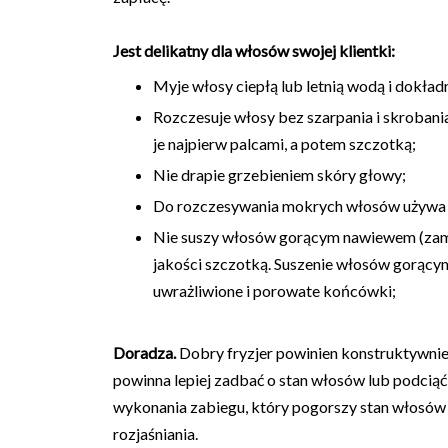
Jest delikatny dla włosów swojej klientki:
Myje włosy ciepłą lub letnią wodą i dokład
Rozczesuje włosy bez szarpania i skrobania
je najpierw palcami, a potem szczotką;
Nie drapie grzebieniem skóry głowy;
Do rozczesywania mokrych włosów używa g
Nie suszy włosów gorącym nawiewem (zamien
jakości szczotką. Suszenie włosów gorącym
uwrażliwione i porowate końcówki;
Doradza.
Dobry fryzjer powinien konstruktywnie o
powinna lepiej zadbać o stan włosów lub podciąć
wykonania zabiegu, który pogorszy stan włosów k
rozjaśniania.