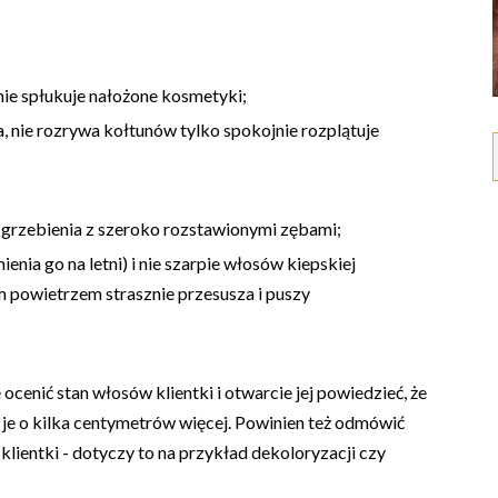
nie spłukuje nałożone kosmetyki;
, nie rozrywa kołtunów tylko spokojnie rozplątuje
rzebienia z szeroko rozstawionymi zębami;
ia go na letni) i nie szarpie włosów kiepskiej
 powietrzem strasznie przesusza i puszy
cenić stan włosów klientki i otwarcie jej powiedzieć, że
 je o kilka centymetrów więcej. Powinien też odmówić
lientki - dotyczy to na przykład dekoloryzacji czy