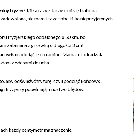
ealny fryzjer
? Kilka razy zdarzyło mi się trafić na
 zadowolona, ale mam też za sobą kilka nieprzyjemnych
onu fryzjerskiego oddalonego o 50 km, bo
szłam załamana z grzywką o długości 3 cm!
tanowiłam obciąć je do ramion. Mama mi odradzała,
szłam z włosami do ucha...
to, aby odświeżyć fryzurę, czyli podciąć końcówki.
ługi fryzjerzy popełniają mnóstwo błędów.
osach każdy centymetr ma znaczenie.