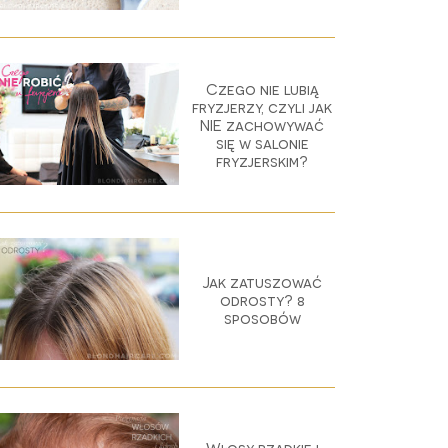
Czego nie lubią
fryzjerzy, czyli jak
NIE zachowywać
się w salonie
fryzjerskim?
Jak zatuszować
odrosty? 8
sposobów