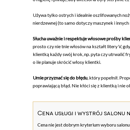
Używa tylko ostrych i idealnie oszlifowanych noż
nierdzewnej (to samo dotyczy maszynek i innych n
Słucha uważnie i respektuje włosowe prośby klie
prosto czy nie tnie włosów na kształt litery V, gdy
klientką każdy swój krok, np. pyta czy utrwalić 
o ile planuje skrócić włosy klientki.
Umie przyznać się do błędu
, który popełnił. Pro
poprawiającą błąd. Nie kłóci się z klientką i nie
Cena usługi i wystrój salonu 
Cena nie jest dobrym kryterium wyboru salonu