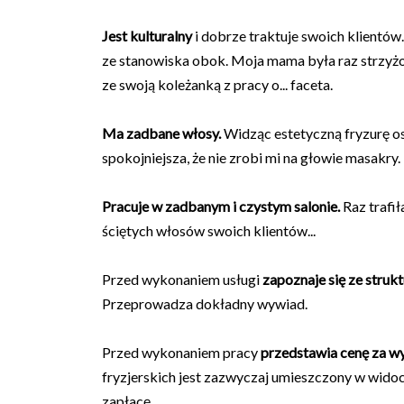
Jest kulturalny
i dobrze traktuje swoich klientów.
ze stanowiska obok. Moja mama była raz strzyżon
ze swoją koleżanką z pracy o... faceta.
Ma zadbane włosy.
Widząc estetyczną fryzurę os
spokojniejsza, że nie zrobi mi na głowie masakry.
Pracuje w zadbanym i czystym salonie.
Raz trafił
ściętych włosów swoich klientów...
Przed wykonaniem usługi
zapoznaje się ze struk
Przeprowadza dokładny wywiad.
Przed wykonaniem pracy
przedstawia cenę za wy
fryzjerskich jest zazwyczaj umieszczony w widocz
zapłacę.