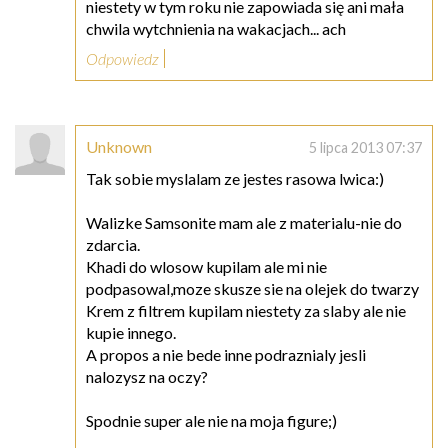
niestety w tym roku nie zapowiada się ani mała
chwila wytchnienia na wakacjach... ach
Odpowiedz
Unknown
5 lipca 2013 07:37
Tak sobie myslalam ze jestes rasowa lwica:)
Walizke Samsonite mam ale z materialu-nie do
zdarcia.
Khadi do wlosow kupilam ale mi nie
podpasowal,moze skusze sie na olejek do twarzy
Krem z filtrem kupilam niestety za slaby ale nie
kupie innego.
A propos a nie bede inne podraznialy jesli
nalozysz na oczy?
Spodnie super ale nie na moja figure;)