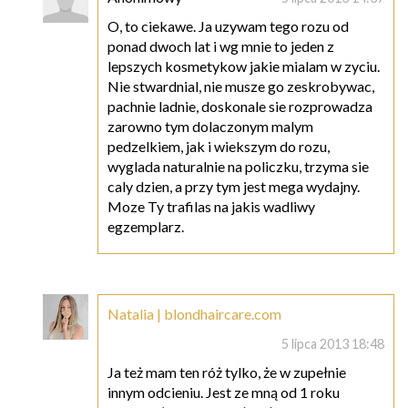
O, to ciekawe. Ja uzywam tego rozu od
ponad dwoch lat i wg mnie to jeden z
lepszych kosmetykow jakie mialam w zyciu.
Nie stwardnial, nie musze go zeskrobywac,
pachnie ladnie, doskonale sie rozprowadza
zarowno tym dolaczonym malym
pedzelkiem, jak i wiekszym do rozu,
wyglada naturalnie na policzku, trzyma sie
caly dzien, a przy tym jest mega wydajny.
Moze Ty trafilas na jakis wadliwy
egzemplarz.
Natalia | blondhaircare.com
5 lipca 2013 18:48
Ja też mam ten róż tylko, że w zupełnie
innym odcieniu. Jest ze mną od 1 roku