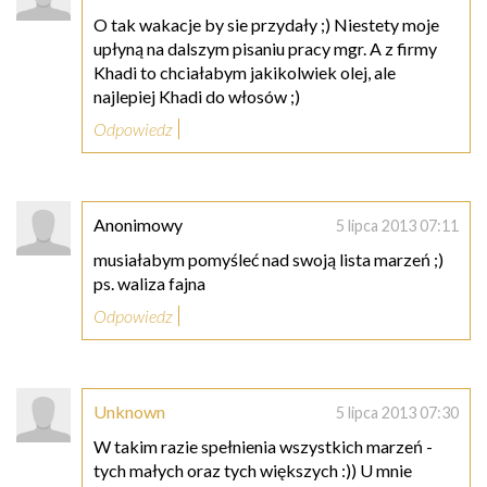
O tak wakacje by sie przydały ;) Niestety moje
upłyną na dalszym pisaniu pracy mgr. A z firmy
Khadi to chciałabym jakikolwiek olej, ale
najlepiej Khadi do włosów ;)
Odpowiedz
Anonimowy
5 lipca 2013 07:11
musiałabym pomyśleć nad swoją lista marzeń ;)
ps. waliza fajna
Odpowiedz
Unknown
5 lipca 2013 07:30
W takim razie spełnienia wszystkich marzeń -
tych małych oraz tych większych :)) U mnie