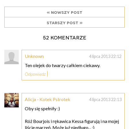
« nowszy post
starszy post »
52 komentarze
Unknown
4 lipca 2013 22:12
Ten olejek do twarzy całkiem ciekawy.
Odpowiedz
Alicja - Kotek Pstrotek
4 lipca 2013 22:13
Oby się spełniły :)
Róż Bourjois i rękawica Kessa figurują i na mojej
liście marzeń. Może już niedługo... ;)