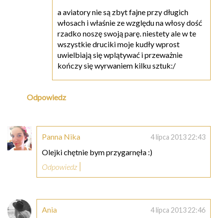
a aviatory nie są zbyt fajne przy długich
włosach i właśnie ze względu na włosy dość
rzadko noszę swoją parę. niestety ale w te
wszystkie druciki moje kudły wprost
uwielbiają się wplątywać i przeważnie
kończy się wyrwaniem kilku sztuk:/
Odpowiedz
Panna Nika
4 lipca 2013 22:43
Olejki chętnie bym przygarnęła :)
Odpowiedz
Ania
4 lipca 2013 22:46