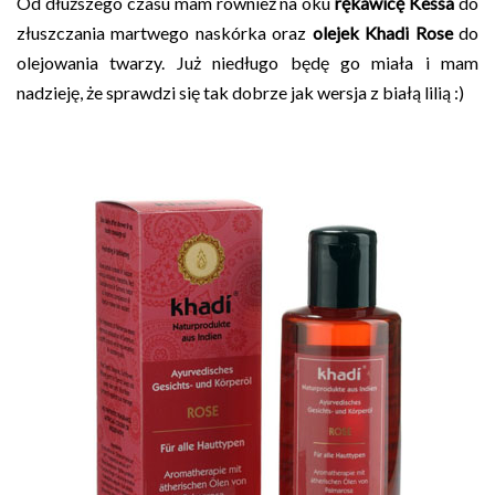
Od dłuższego czasu mam również na oku
rękawicę Kessa
do
złuszczania martwego naskórka oraz
olejek Khadi Rose
do
olejowania twarzy. Już niedługo będę go miała i mam
nadzieję, że sprawdzi się tak dobrze jak wersja z białą lilią :)