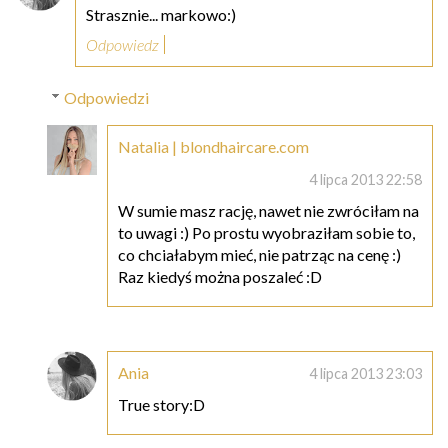
Strasznie... markowo:)
Odpowiedz
Odpowiedzi
Natalia | blondhaircare.com
4 lipca 2013 22:58
W sumie masz rację, nawet nie zwróciłam na
to uwagi :) Po prostu wyobraziłam sobie to,
co chciałabym mieć, nie patrząc na cenę :)
Raz kiedyś można poszaleć :D
Ania
4 lipca 2013 23:03
True story:D