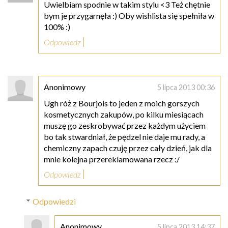
Uwielbiam spodnie w takim stylu <3 Też chętnie
bym je przygarnęła :) Oby wishlista się spełniła w
100% :)
Odpowiedz
Anonimowy
5 lipca 2013 00:36
Ugh róż z Bourjois to jeden z moich gorszych
kosmetycznych zakupów, po kilku miesiącach
muszę go zeskrobywać przez każdym użyciem
bo tak stwardniał, że pędzel nie daje mu rady, a
chemiczny zapach czuję przez cały dzień, jak dla
mnie kolejna przereklamowana rzecz :/
Odpowiedz
Odpowiedzi
Anonimowy
5 lipca 2013 14:37