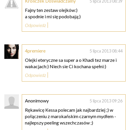
Króliczek Doświadczalny
5 lipca 2013 08:39
Fajny ten zestaw olejków:)
a spodnie i mi się podobają;)
Odpowiedz
4premiere
5 lipca 2013 08:44
Olejki eteryczne sa super a o Khadi tez marze i
wakacjach:) Niech sie Ci kochana spełni:)
Odpowiedz
Anonimowy
5 lipca 2013 09:26
Rękawicę Kessa polecam jak najbardziej ;) w
połączeniu z marokańskim czarnym mydłem -
najlepszy peeling wszechczasów ;)