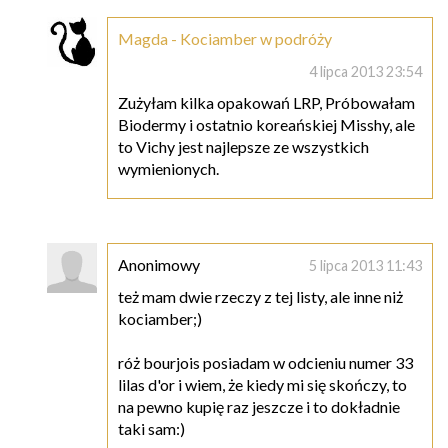
Magda - Kociamber w podróży
4 lipca 2013 23:54
Zużyłam kilka opakowań LRP, Próbowałam
Biodermy i ostatnio koreańskiej Misshy, ale
to Vichy jest najlepsze ze wszystkich
wymienionych.
Anonimowy
5 lipca 2013 11:43
też mam dwie rzeczy z tej listy, ale inne niż
kociamber;)
róż bourjois posiadam w odcieniu numer 33
lilas d'or i wiem, że kiedy mi się skończy, to
na pewno kupię raz jeszcze i to dokładnie
taki sam:)