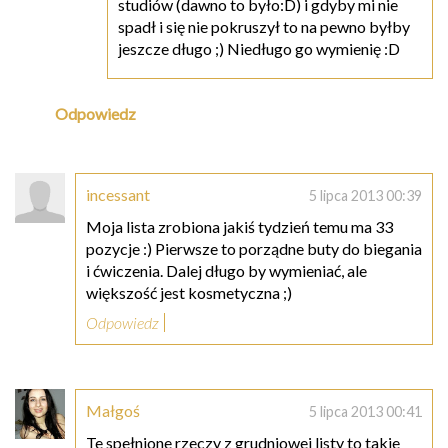
studiów (dawno to było:D) i gdyby mi nie
spadł i się nie pokruszył to na pewno byłby
jeszcze długo ;) Niedługo go wymienię :D
Odpowiedz
incessant
5 lipca 2013 00:39
Moja lista zrobiona jakiś tydzień temu ma 33
pozycje :) Pierwsze to porządne buty do biegania
i ćwiczenia. Dalej długo by wymieniać, ale
większość jest kosmetyczna ;)
Odpowiedz
Małgoś
5 lipca 2013 00:41
Te spełnione rzeczy z grudniowej listy to takie