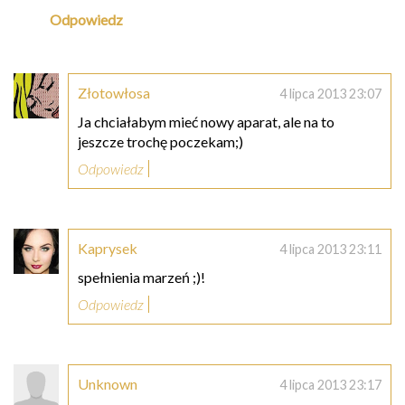
Odpowiedz
Złotowłosa
4 lipca 2013 23:07
Ja chciałabym mieć nowy aparat, ale na to
jeszcze trochę poczekam;)
Odpowiedz
Kaprysek
4 lipca 2013 23:11
spełnienia marzeń ;)!
Odpowiedz
Unknown
4 lipca 2013 23:17