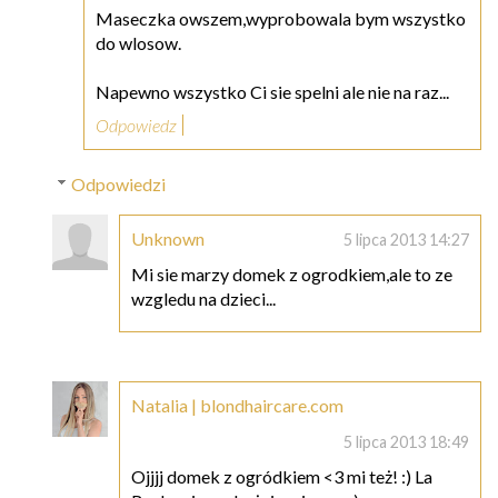
Maseczka owszem,wyprobowala bym wszystko
do wlosow.
Napewno wszystko Ci sie spelni ale nie na raz...
Odpowiedz
Odpowiedzi
Unknown
5 lipca 2013 14:27
Mi sie marzy domek z ogrodkiem,ale to ze
wzgledu na dzieci...
Natalia | blondhaircare.com
5 lipca 2013 18:49
Ojjjj domek z ogródkiem <3 mi też! :) La