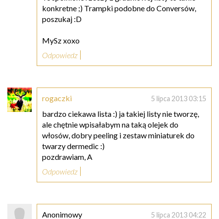
konkretne ;) Trampki podobne do Conversów,
poszukaj :D
MySz xoxo
Odpowiedz
rogaczki
5 lipca 2013 03:15
bardzo ciekawa lista :) ja takiej listy nie tworzę,
ale chętnie wpisałabym na taką olejek do
włosów, dobry peeling i zestaw miniaturek do
twarzy dermedic :)
pozdrawiam, A
Odpowiedz
Anonimowy
5 lipca 2013 04:22