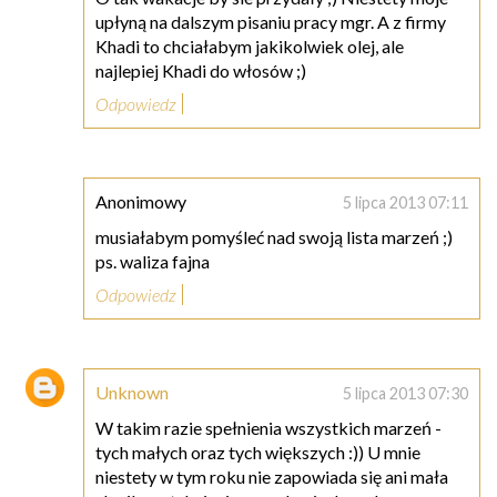
upłyną na dalszym pisaniu pracy mgr. A z firmy
Khadi to chciałabym jakikolwiek olej, ale
najlepiej Khadi do włosów ;)
Odpowiedz
Anonimowy
5 lipca 2013 07:11
musiałabym pomyśleć nad swoją lista marzeń ;)
ps. waliza fajna
Odpowiedz
Unknown
5 lipca 2013 07:30
W takim razie spełnienia wszystkich marzeń -
tych małych oraz tych większych :)) U mnie
niestety w tym roku nie zapowiada się ani mała