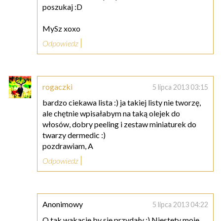
poszukaj :D
MySz xoxo
Odpowiedz
rogaczki
5 lipca 2013 03:15
bardzo ciekawa lista :) ja takiej listy nie tworzę,
ale chętnie wpisałabym na taką olejek do
włosów, dobry peeling i zestaw miniaturek do
twarzy dermedic :)
pozdrawiam, A
Odpowiedz
Anonimowy
5 lipca 2013 04:22
O tak wakacje by sie przydały ;) Niestety moje