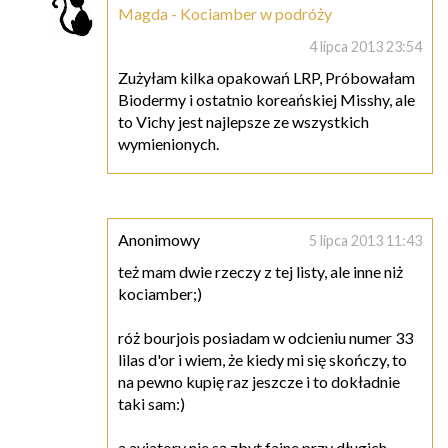
Magda - Kociamber w podróży
4 lipca 2013 23:54
Zużyłam kilka opakowań LRP, Próbowałam
Biodermy i ostatnio koreańskiej Misshy, ale
to Vichy jest najlepsze ze wszystkich
wymienionych.
Anonimowy
5 lipca 2013 11:43
też mam dwie rzeczy z tej listy, ale inne niż
kociamber;)
róż bourjois posiadam w odcieniu numer 33
lilas d'or i wiem, że kiedy mi się skończy, to
na pewno kupię raz jeszcze i to dokładnie
taki sam:)
a aviatory nie są zbyt fajne przy długich