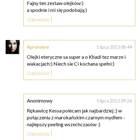
Fajny ten zestaw olejków:)
a spodnie i mi się podobają;)
Odpowiedz
4premiere
5 lipca 2013 08:44
Olejki eteryczne sa super a o Khadi tez marze i
wakacjach:) Niech sie Ci kochana spełni:)
Odpowiedz
Anonimowy
5 lipca 2013 09:26
Rękawicę Kessa polecam jak najbardziej ;) w
połączeniu z marokańskim czarnym mydłem -
najlepszy peeling wszechczasów ;)
Odpowiedz