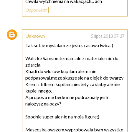
chwila wytchnienia na wakacjach... ach
Odpowiedz
Unknown
5 lipca 2013 07:37
Tak sobie myslalam ze jestes rasowa lwica:)
Walizke Samsonite mam ale z materialu-nie do
zdarcia.
Khadi do wlosow kupilam ale mi nie
podpasowal,moze skusze sie na olejek do twarzy
Krem z filtrem kupilam niestety za slaby ale nie
kupie innego.
A propos a nie bede inne podraznialy jesli
nalozysz na oczy?
Spodnie super ale nie na moja figure;)
Maseczka owszem,wyprobowala bym wszystko