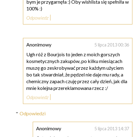
bym je przygarnęła :) Oby wishlista się spełniła w
100% :)
Odpowiedz
Anonimowy
5 lipca 2013 00:36
Ugh róż z Bourjois to jeden z moich gorszych
kosmetycznych zakupów, po kilku miesiącach
muszę go zeskrobywać przez każdym użyciem
bo tak stwardniał, że pędzel nie daje mu rady, a
chemiczny zapach czuję przez cały dzień, jak dla
mnie kolejna przereklamowana rzecz :/
Odpowiedz
Odpowiedzi
Anonimowy
5 lipca 2013 14:37