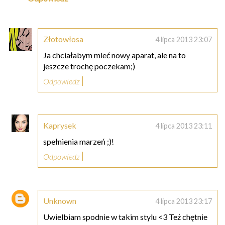
Złotowłosa
4 lipca 2013 23:07
Ja chciałabym mieć nowy aparat, ale na to
jeszcze trochę poczekam;)
Odpowiedz
Kaprysek
4 lipca 2013 23:11
spełnienia marzeń ;)!
Odpowiedz
Unknown
4 lipca 2013 23:17
Uwielbiam spodnie w takim stylu <3 Też chętnie