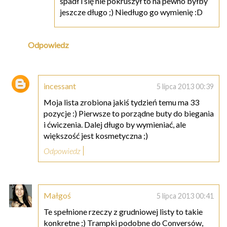
spadł i się nie pokruszył to na pewno byłby
jeszcze długo ;) Niedługo go wymienię :D
Odpowiedz
incessant
5 lipca 2013 00:39
Moja lista zrobiona jakiś tydzień temu ma 33
pozycje :) Pierwsze to porządne buty do biegania
i ćwiczenia. Dalej długo by wymieniać, ale
większość jest kosmetyczna ;)
Odpowiedz
Małgoś
5 lipca 2013 00:41
Te spełnione rzeczy z grudniowej listy to takie
konkretne ;) Trampki podobne do Conversów,