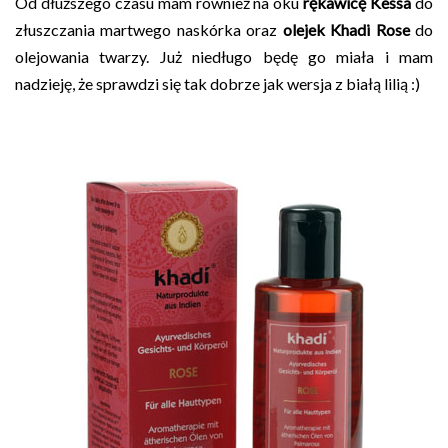
Od dłuższego czasu mam również na oku
rękawicę Kessa
do
złuszczania martwego naskórka oraz
olejek Khadi Rose
do
olejowania twarzy. Już niedługo będę go miała i mam
nadzieję, że sprawdzi się tak dobrze jak wersja z białą lilią :)