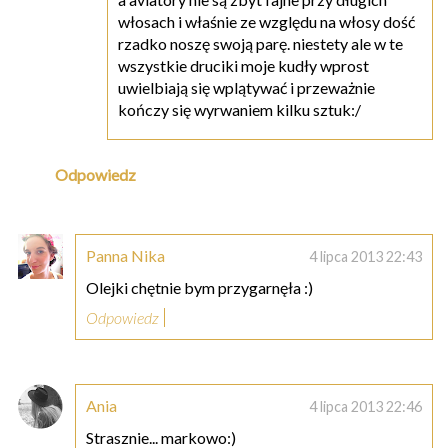
włosach i właśnie ze względu na włosy dość
rzadko noszę swoją parę. niestety ale w te
wszystkie druciki moje kudły wprost
uwielbiają się wplątywać i przeważnie
kończy się wyrwaniem kilku sztuk:/
Odpowiedz
Panna Nika
4 lipca 2013 22:43
Olejki chętnie bym przygarnęła :)
Odpowiedz
Ania
4 lipca 2013 22:46
Strasznie... markowo:)