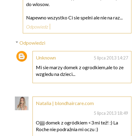
do wlosow.
Napewno wszystko Ci sie spelni ale nie na raz...
Odpowiedz
Odpowiedzi
Unknown
5 lipca 2013 14:27
Mi sie marzy domek z ogrodkiem,ale to ze
wzgledu na dzieci...
Natalia | blondhaircare.com
5 lipca 2013 18:49
Ojjjj domek z ogródkiem <3 mi też! :) La
Roche nie podrażnia mi oczu :)