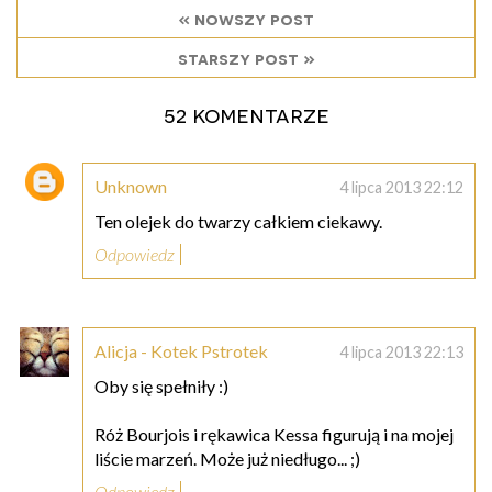
« nowszy post
starszy post »
52 komentarze
Unknown
4 lipca 2013 22:12
Ten olejek do twarzy całkiem ciekawy.
Odpowiedz
Alicja - Kotek Pstrotek
4 lipca 2013 22:13
Oby się spełniły :)
Róż Bourjois i rękawica Kessa figurują i na mojej
liście marzeń. Może już niedługo... ;)
Odpowiedz