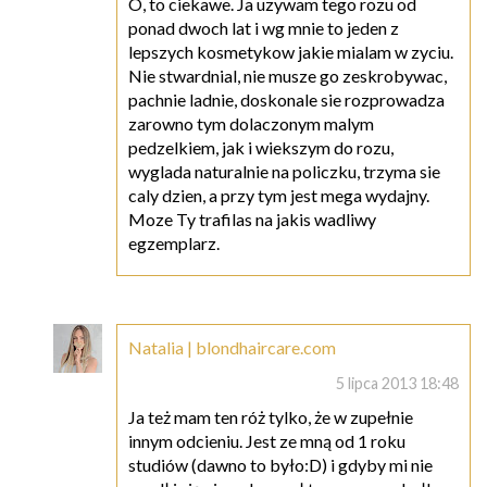
O, to ciekawe. Ja uzywam tego rozu od
ponad dwoch lat i wg mnie to jeden z
lepszych kosmetykow jakie mialam w zyciu.
Nie stwardnial, nie musze go zeskrobywac,
pachnie ladnie, doskonale sie rozprowadza
zarowno tym dolaczonym malym
pedzelkiem, jak i wiekszym do rozu,
wyglada naturalnie na policzku, trzyma sie
caly dzien, a przy tym jest mega wydajny.
Moze Ty trafilas na jakis wadliwy
egzemplarz.
Natalia | blondhaircare.com
5 lipca 2013 18:48
Ja też mam ten róż tylko, że w zupełnie
innym odcieniu. Jest ze mną od 1 roku
studiów (dawno to było:D) i gdyby mi nie