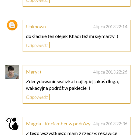
Unknown
4 lipca 2013 22:14
dokładnie ten olejek Khadi też mi się marzy :)
Odpowiedz
Mary :)
4 lipca 2013 22:26
Zdecydowanie walizka i najlepiej jakaś długa,
wakacyjna podróż w pakiecie :)
Odpowiedz
Magda - Kociamber w podróży
4 lipca 2013 22:36
Z tego wszystkiego mam 2 rzeczy: rękawicę