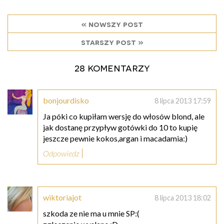
« nowszy post
starszy post »
28 komentarzy
bonjourdisko
8 lipca 2013 17:59
Ja póki co kupiłam wersję do włosów blond, ale
jak dostanę przypływ gotówki do 10 to kupię
jeszcze pewnie kokos,argan i macadamia:)
Odpowiedz
wiktoriajot
8 lipca 2013 18:02
szkoda ze nie ma u mnie SP:(