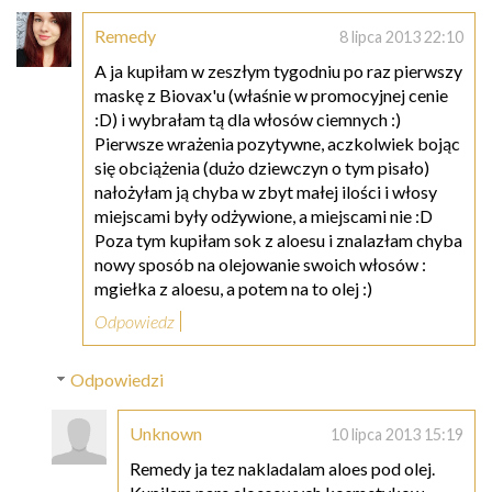
Remedy
8 lipca 2013 22:10
A ja kupiłam w zeszłym tygodniu po raz pierwszy
maskę z Biovax'u (właśnie w promocyjnej cenie
:D) i wybrałam tą dla włosów ciemnych :)
Pierwsze wrażenia pozytywne, aczkolwiek bojąc
się obciążenia (dużo dziewczyn o tym pisało)
nałożyłam ją chyba w zbyt małej ilości i włosy
miejscami były odżywione, a miejscami nie :D
Poza tym kupiłam sok z aloesu i znalazłam chyba
nowy sposób na olejowanie swoich włosów :
mgiełka z aloesu, a potem na to olej :)
Odpowiedz
Odpowiedzi
Unknown
10 lipca 2013 15:19
Remedy ja tez nakladalam aloes pod olej.