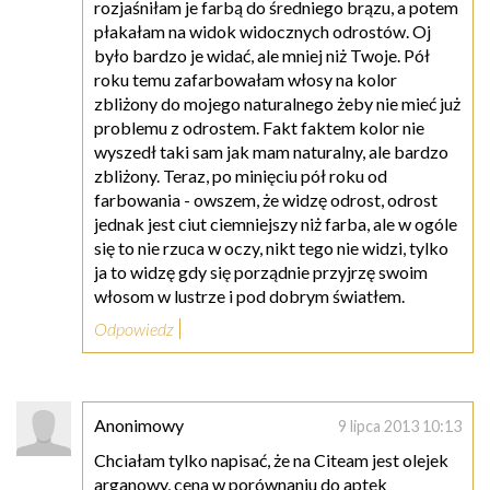
rozjaśniłam je farbą do średniego brązu, a potem
płakałam na widok widocznych odrostów. Oj
było bardzo je widać, ale mniej niż Twoje. Pół
roku temu zafarbowałam włosy na kolor
zbliżony do mojego naturalnego żeby nie mieć już
problemu z odrostem. Fakt faktem kolor nie
wyszedł taki sam jak mam naturalny, ale bardzo
zbliżony. Teraz, po minięciu pół roku od
farbowania - owszem, że widzę odrost, odrost
jednak jest ciut ciemniejszy niż farba, ale w ogóle
się to nie rzuca w oczy, nikt tego nie widzi, tylko
ja to widzę gdy się porządnie przyjrzę swoim
włosom w lustrze i pod dobrym światłem.
Odpowiedz
Anonimowy
9 lipca 2013 10:13
Chciałam tylko napisać, że na Citeam jest olejek
arganowy, cena w porównaniu do aptek