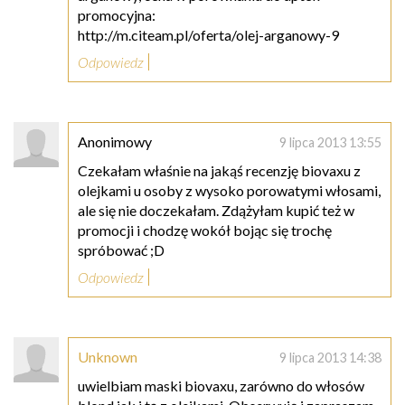
promocyjna:
http://m.citeam.pl/oferta/olej-arganowy-9
Odpowiedz
Anonimowy
9 lipca 2013 13:55
Czekałam właśnie na jakąś recenzję biovaxu z
olejkami u osoby z wysoko porowatymi włosami,
ale się nie doczekałam. Zdążyłam kupić też w
promocji i chodzę wokół bojąc się trochę
spróbować ;D
Odpowiedz
Unknown
9 lipca 2013 14:38
uwielbiam maski biovaxu, zarówno do włosów