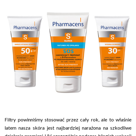
Filtry powinniśmy stosować przez cały rok, ale to właśnie
latem nasza skóra jest najbardziej narażona na szkodliwe
działanie promieni UV, szczególnie podczas błogich wakacji