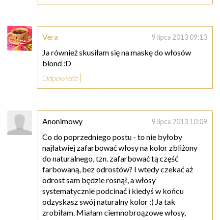
Vera
9 lipca 2013 09:13
Ja również skusiłam się na maskę do włosów
blond :D
Odpowiedz
Anonimowy
9 lipca 2013 10:09
Co do poprzedniego postu - to nie byłoby
najłatwiej zafarbować włosy na kolor zbliżony
do naturalnego, tzn. zafarbować tą część
farbowaną, bez odrostów? I wtedy czekać aż
odrost sam będzie rosnął, a włosy
systematycznie podcinać i kiedyś w końcu
odzyskasz swój naturalny kolor :) Ja tak
zrobiłam. Miałam ciemnobroązowe włosy,