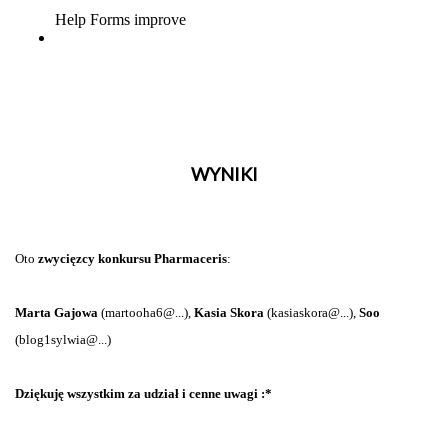
WYNIKI
Oto
zwycięzcy konkursu Pharmaceris
:
Marta Gajowa
(martooha6@...),
Kasia Skora
(kasiaskora@...),
Soo
(blog1sylwia@...)
Dziękuję wszystkim za udział i cenne uwagi :*