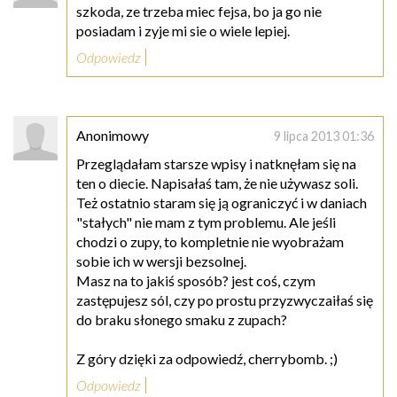
szkoda, ze trzeba miec fejsa, bo ja go nie
posiadam i zyje mi sie o wiele lepiej.
Odpowiedz
Anonimowy
9 lipca 2013 01:36
Przeglądałam starsze wpisy i natknęłam się na
ten o diecie. Napisałaś tam, że nie używasz soli.
Też ostatnio staram się ją ograniczyć i w daniach
"stałych" nie mam z tym problemu. Ale jeśli
chodzi o zupy, to kompletnie nie wyobrażam
sobie ich w wersji bezsolnej.
Masz na to jakiś sposób? jest coś, czym
zastępujesz sól, czy po prostu przyzwyczaiłaś się
do braku słonego smaku z zupach?
Z góry dzięki za odpowiedź, cherrybomb. ;)
Odpowiedz