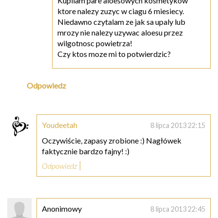
Kupilam pare aloesowych kosmetykow
ktore nalezy zuzyc w ciagu 6 miesiecy.
Niedawno czytalam ze jak sa upaly lub
mrozy nie nalezy uzywac aloesu przez
wilgotnosc powietrza!
Czy ktos moze mi to potwierdzic?
Odpowiedz
Youdeetah
8 lipca 2013 22:15
Oczywiście, zapasy zrobione :) Nagłówek
faktycznie bardzo fajny! :)
Odpowiedz
Anonimowy
8 lipca 2013 22:45