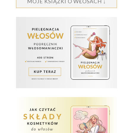
MOJE KSIĄŻKI O WŁOSACH ↓