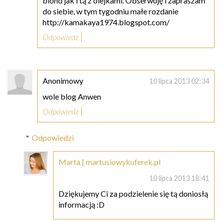
blond jak i tą z olejkami. Obserwuję i zapraszam
do siebie, w tym tygodniu małe rozdanie
http://kamakaya1974.blogspot.com/
Odpowiedz
Anonimowy
10 lipca 2013 02:34
wole blog Anwen
Odpowiedz
Odpowiedzi
Marta | martusiowykuferek.pl
10 lipca 2013 18:41
Dziękujemy Ci za podzielenie się tą doniosłą
informacją :D