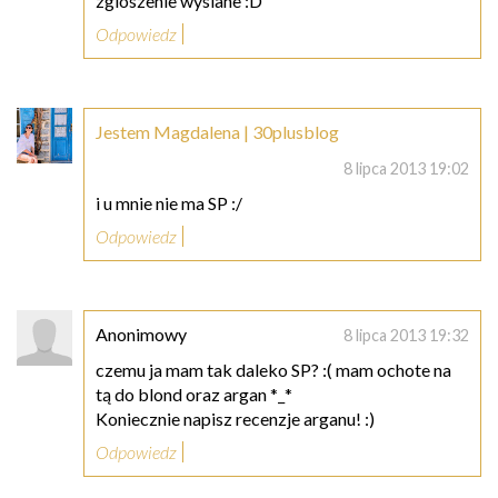
zgloszenie wyslane :D
Odpowiedz
Jestem Magdalena | 30plusblog
8 lipca 2013 19:02
i u mnie nie ma SP :/
Odpowiedz
Anonimowy
8 lipca 2013 19:32
czemu ja mam tak daleko SP? :( mam ochote na
tą do blond oraz argan *_*
Koniecznie napisz recenzje arganu! :)
Odpowiedz