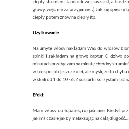
ciepły strumień standardowej suszarki, a bardzo
głowy, więc nie za przyjemne :) Jak się spieszę 
ciepły, potem znów na ciepły itp.
Użytkowanie
Na umyte włosy n
akładam
Wax do włosów blond
spinki i zakładam na głowę kaptur. O dziwo po
minutach przełączam na minutę chłodny strumień
w ten sposób jeszcze olei, ale myślę że to chyb
w skali od 1 do 10 - 6. Z suszarki korzystam raz n
Efekt
Mam włosy do łopatek, rozjaśniane. Kiedyś prz
jakimś czasie jakby malaksując na całą długość.... 