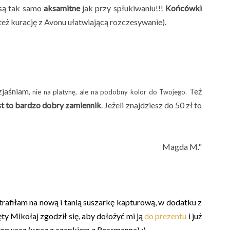
 są tak samo
aksamitne
jak przy spłukiwaniu!!!
Końcówki
też kurację z Avonu ułatwiającą rozczesywanie).
zjaśniam
Też
, nie na platynę, ale na podobny kolor do Twojego.
st to bardzo dobry zamiennik
. Jeżeli znajdziesz do 50 zł to
Magda M."
 trafiłam na nową i tanią suszarkę kapturową, w dodatku z
y Mikołaj zgodził się, aby dołożyć mi ją
do prezentu
i już
zewacz (wraz z czepkiem z Rossmanna) :)