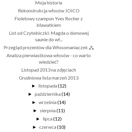
Moja historia
Rekonstrukcja włosów JOICO
Fioletowy szampon Yves Rocher z
bławatkiem
List od Czytelniczki: Magda o domowej
saunie do wł...
Przegląd prezentów dla Włosomaniaczek ⁂
Analiza pierwiastkowa włosów - co warto
wiedzieć?
Listopad 2013 na zdjęciach
Grudniowa lista marzeń 2013
listopada
(12)
►
października
(14)
►
września
(14)
►
sierpnia
(11)
►
lipca
(12)
►
czerwca
(10)
►