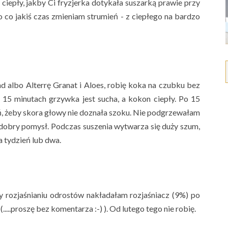
 ciepły, jakby Ci fryzjerka dotykała suszarką prawie przy
to co jakiś czas zmieniam strumień - z ciepłego na bardzo
 albo Alterrę Granat i Aloes, robię koka na czubku bez
 15 minutach grzywka jest sucha, a kokon ciepły. Po 15
, żeby skora głowy nie doznała szoku.
Nie podgrzewałam
a dobry pomysł.
Podczas suszenia wytwarza się duży szum,
a tydzień lub dwa.
y rozjaśnianiu odrostów nakładałam rozjaśniacz (9%) po
(.....proszę bez komentarza :-) ). Od lutego tego nie robię.