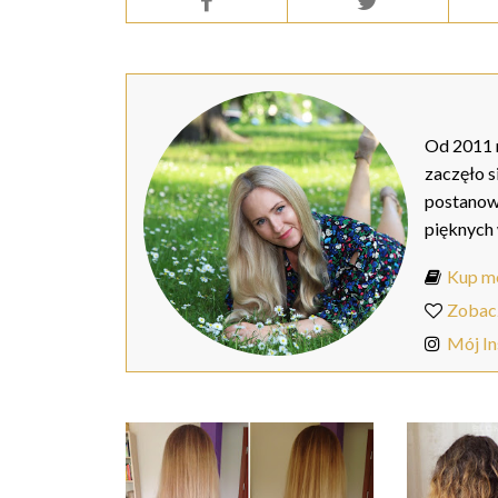
Od 2011 r
zaczęło s
postanow
pięknych
Kup mo
Zobac
Mój I