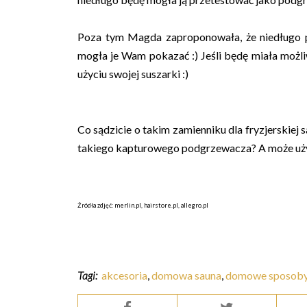
Poza tym Magda zaproponowała, że niedługo p
mogła je Wam pokazać :) Jeśli będę miała możli
użyciu swojej suszarki :)
Co sądzicie o takim zamienniku dla fryzjerskiej 
takiego kapturowego podgrzewacza? A może używ
Źródła zdjęć: merlin.pl, hairstore.pl, allegro.pl
Tagi:
akcesoria
,
domowa sauna
,
domowe sposob