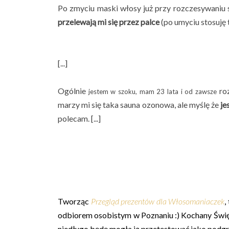
Po zmyciu maski włosy już przy rozczesywaniu
przelewają mi się przez palce
(po umyciu stosuję 
[...]
Ogólnie
ro
jestem w szoku, mam 23 lata i od zawsze
marzy mi się taka sauna ozonowa, ale myślę że
je
polecam. [...]
Tworząc
Przegląd prezentów dla Włosomaniaczek
,
odbiorem osobistym w Poznaniu :) Kochany Święt
niedługo będę mogła ją przetestować jako podgr