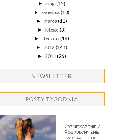
maja
(12)
►
kwietnia
(13)
►
marca
(11)
►
lutego
(8)
►
stycznia
(14)
►
2012
(144)
►
2011
(26)
►
NEWSLETTER
POSTY TYGODNIA
Rozmiękczenie /
Rozpulchnienie
włosa - o co