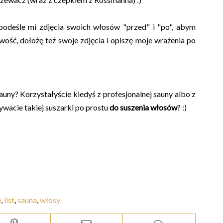
odeśle mi zdjęcia swoich włosów "przed" i "po", abym
wość, dołożę też swoje zdjęcia i opiszę moje wrażenia po
sauny? Korzystałyście kiedyś z profesjonalnej sauny albo z
acie takiej suszarki po prostu
do suszenia włosów
? :)
y
,
list
,
sauna
,
włosy