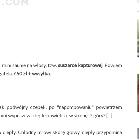
mini saunie na włosy, tzw.
suszarce kapturowej
. Powiem
agatela
7.50 zł + wysyłka.
jak podwójny czepek, po "napompowaniu" powietrzem
i wypuszcza ciepłe powietrze w stronę...? góry? [...]
zo ciepły. Chłodny mrowi skórę głowy, ciepły przypomina