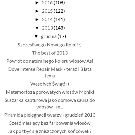
2016
(108)
►
2015
(122)
►
2014
(141)
►
2013
(148)
▼
grudnia
(17)
▼
Szczęśliwego Nowego Roku! :)
The best of 2013
Powrót do naturalnego koloru włosów Asi
Dove Intense Repair Mask - teraz i 3 lata
temu
Wesołych Świąt! :)
Metamorfoza porowatych włosów Moniki
Suszarka kapturowa jako domowa sauna do
włosów - m...
Piramida pielęgnacji twarzy - grudzień 2013
Sześć miesięcy bez farbowania włosów
Jak pozbyć się zniszczonych końcówek?