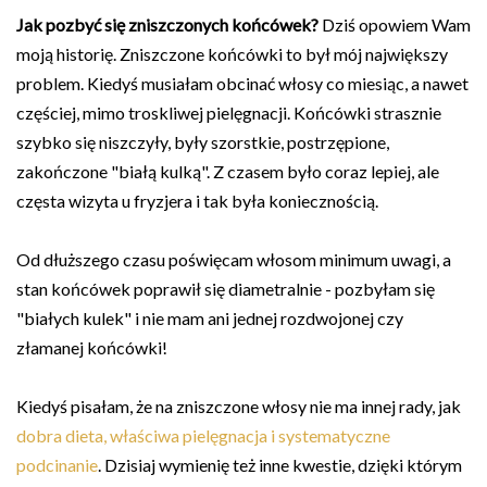
Jak pozbyć się zniszczonych końcówek?
Dziś opowiem Wam
moją historię. Zniszczone końcówki to był mój największy
problem. Kiedyś musiałam obcinać włosy co miesiąc, a nawet
częściej, mimo troskliwej pielęgnacji. Końcówki strasznie
szybko się niszczyły, były szorstkie, postrzępione,
zakończone "białą kulką". Z czasem było coraz lepiej, ale
częsta wizyta u fryzjera i tak była koniecznością.
Od dłuższego czasu poświęcam włosom minimum uwagi, a
stan końcówek poprawił się diametralnie - pozbyłam się
"białych kulek" i nie mam ani jednej rozdwojonej czy
złamanej końcówki!
Kiedyś pisałam, że na zniszczone włosy nie ma innej rady, jak
dobra dieta, właściwa pielęgnacja i systematyczne
podcinanie
. Dzisiaj wymienię też inne kwestie, dzięki którym