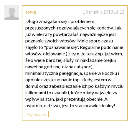
sowa
13 grudnia 2013 16:12
Długo zmagałam się z problemem
przesuszonych, rozdwajających się końców. Jak
już wiele razy powtarzałaś, najważniejsze jest
poznanie swoich włosów. Mnie sporo czasu
zajęło to "poznawanie się". Regularne podcinanie
włosów, olejowanie ( z tym, że teraz np. już wiem,
że o wiele bardziej służy im nakładanie olejku
nawet na godzinę, niż na całą noc),
minimalistyczna pielęgnacja, spanie w koczku i
ogólnie częste upinanie (np. kiedy jestem w
domu) oraz zabezpieczanie ich po każdym myciu
silikonami to czynniki, które miały największy
wpływ na stan, jaki prezentują obecnie. A
ostatnio, o dziwo, jest to stan prawie idealny!
Odpowiedz