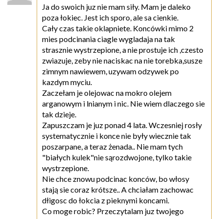
Ja do swoich juz nie mam siły. Mam je daleko
poza łokiec. Jest ich sporo, ale sa cienkie.
Cały czas takie oklapniete. Koncówki mimo 2
mies podcinania ciagle wygladaja na tak
strasznie wystrzepione, a nie prostuje ich ,czesto
zwiazuje, zeby nie naciskac na nie torebka,susze
zimnym nawiewem, uzywam odzywek po
kazdym myciu.
Zaczełam je olejowac na mokro olejem
arganowym i lnianym i nic. Nie wiem dlaczego sie
tak dzieje.
Zapuszczam je juz ponad 4 lata. Wczesniej rosły
systematycznie i konce nie były wiecznie tak
poszarpane, a teraz żenada.. Nie mam tych
"białych kulek"nie sąrozdwojone, tylko takie
wystrzepione.
Nie chce znowu podcinac konców, bo włosy
stają sie coraz krótsze.. A chciałam zachowac
dłigosc do łokcia z pieknymi koncami.
Co moge robic? Przeczytalam juz twojego