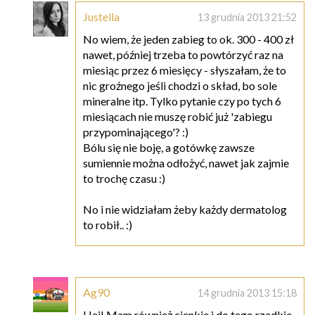
Justella
13 grudnia 2013 21:52
No wiem, że jeden zabieg to ok. 300 - 400 zł
nawet, później trzeba to powtórzyć raz na
miesiąc przez 6 miesięcy - słyszałam, że to
nic groźnego jeśli chodzi o skład, bo sole
mineralne itp. Tylko pytanie czy po tych 6
miesiącach nie muszę robić już 'zabiegu
przypominającego'? :)
Bólu się nie boję, a gotówkę zawsze
sumiennie można odłożyć, nawet jak zajmie
to trochę czasu :)
No i nie widziałam żeby każdy dermatolog
to robił.. :)
Ag90
14 grudnia 2013 15:18
Hej! Mam również cienkie i do tego rzadkie