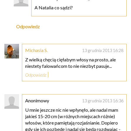
A Natalia co sądzi?
Odpowiedz
Michasia S.
13 grudnia 2013 16:28
Z wielką chęcią cięłabym włosy na prosto, ale
niestety falowańcom to nie niezbyt pasuje...
Odpowiedz
Anonimowy
13 grudnia 2013 16:36
U mnie jeszcze nic nie wpłynęło, ale nadal mam
jakieś 15-20 cm (w różnych miejscach różnie)
włosów, które pamiętają rozjaśnianie. Dopiero
gdy sie ich pozbędę i nadal się będą rozdwajac -