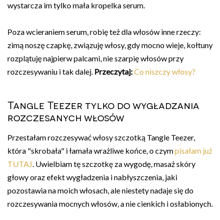
wystarcza im tylko mała kropelka serum.
Poza wcieraniem serum, robię też dla włosów inne rzeczy:
zimą noszę czapkę, związuję włosy, gdy mocno wieje, kołtuny
rozplątuję najpierw palcami, nie szarpię włosów przy
rozczesywaniu i tak dalej.
Przeczytaj:
Co niszczy włosy?
Tangle Teezer tylko do wygładzania
rozczesanych włosów
Przestałam rozczesywać włosy szczotką Tangle Teezer,
która "skrobała" i łamała wrażliwe końce, o czym
pisałam już
TUTAJ
. Uwielbiam tę szczotkę za wygodę, masaż skóry
głowy oraz efekt wygładzenia i nabłyszczenia, jaki
pozostawia na moich włosach, ale niestety nadaje się do
rozczesywania mocnych włosów, a nie cienkich i osłabionych.