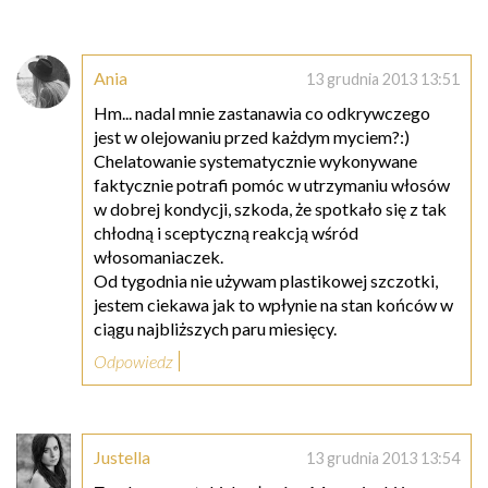
Ania
13 grudnia 2013 13:51
Hm... nadal mnie zastanawia co odkrywczego
jest w olejowaniu przed każdym myciem?:)
Chelatowanie systematycznie wykonywane
faktycznie potrafi pomóc w utrzymaniu włosów
w dobrej kondycji, szkoda, że spotkało się z tak
chłodną i sceptyczną reakcją wśród
włosomaniaczek.
Od tygodnia nie używam plastikowej szczotki,
jestem ciekawa jak to wpłynie na stan końców w
ciągu najbliższych paru miesięcy.
Odpowiedz
Justella
13 grudnia 2013 13:54