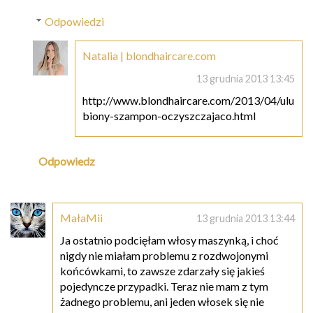
Odpowiedzi
Natalia | blondhaircare.com
13 grudnia 2013 13:45
http://www.blondhaircare.com/2013/04/ulu
biony-szampon-oczyszczajaco.html
Odpowiedz
MałaMii
13 grudnia 2013 13:44
Ja ostatnio podcięłam włosy maszynką, i choć
nigdy nie miałam problemu z rozdwojonymi
końcówkami, to zawsze zdarzały się jakieś
pojedyncze przypadki. Teraz nie mam z tym
żadnego problemu, ani jeden włosek się nie