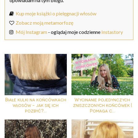
opowiadam na tym blogu.
Kup moje książki o pielęgnacji włosów
Zobacz moją metamorfozę
Mój Instagram
- oglądaj moje codzienne
Instastory
Białe kulki na końcówkach
Wycinanie pojedynczych
włosów - jak się ich
zniszczonych końcówek |
pozbyć?...
Pomaga c...