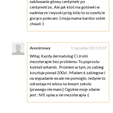
nakłuwanie głowy centymetr po
centymetrze.. Ale jak ktoś ma gotówki w
nadmiarze i wysoki próg bólu to oczywiście
gorąco polecam :) moja mama bardzo sobie
chwali :)
Anonimowy
13 grudnia 2013 15:07
Witaj. Kazdy dermatolog Ci zrobi
mezoterapie bez problemu. To poprostu
koktail witamin . Problem w tym, ze zabieg
kosztuje ponad 200zl . Mialam 6 zabiegow i
na wypadanie wcale nie pomoglo. Jedynie to
odrastaja mi wlosy na lewym zakolu
(prawego nie mam;) Ogolnie moje zdanie
jest : NIE oplaca sie mezoterapia :(