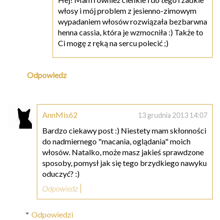
włosy i mój problem z jesienno-zimowym
wypadaniem włosów rozwiązała bezbarwna
henna cassia, która je wzmocniła :) Także to
Ci mogę z ręką na sercu polecić ;)
Odpowiedz
AnnMis62
13 grudnia 2013 14:07
Bardzo ciekawy post :) Niestety mam skłonności
do nadmiernego "macania, oglądania" moich
włosów. Natalko, może masz jakieś sprawdzone
sposoby, pomysł jak się tego brzydkiego nawyku
oduczyć? :)
Odpowiedz
Odpowiedzi