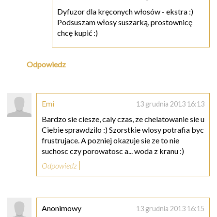
Dyfuzor dla kręconych włosów - ekstra :)
Podsuszam włosy suszarką, prostownicę
chcę kupić :)
Odpowiedz
Emi
13 grudnia 2013 16:13
Bardzo sie ciesze, caly czas, ze chelatowanie sie u
Ciebie sprawdzilo :) Szorstkie wlosy potrafia byc
frustrujace. A pozniej okazuje sie ze to nie
suchosc czy porowatosc a... woda z kranu :)
Odpowiedz
Anonimowy
13 grudnia 2013 16:15