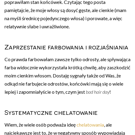
poprawiłam stan końcówek. Czytając tego posta
pamiętajcie, że moje włosy są dosyć gęste, ale cienkie (mam
na myśli średnicę pojedynczego włosa) i porowate, a więc
relatywnie słabe i uwrażliwione.
Zaprzestanie farbowania i rozjaśniania
Co prawda farbowałam zawsze tylko odrosty, ale spływająca
farba widocznie wykorzystała krótką chwilę, aby zaszkodzić
moim cienkim włosom. Dostaję sygnały także od Was, że
odkąd nie farbujecie odrostów, końcówki mają się o wiele
lepiej i zapomniałyście o tym, czym jest
bad hair day
!
Systematyczne chelatowanie
Wiem, że wiele osób podważa ideę
chelatowania
, ale
najciekawsze jest to, że w negatywny sposób wypowiadają