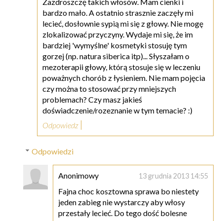
Zazdroszczę takich włosów. Mam cienki i
bardzo mało. A ostatnio strasznie zaczęły mi
lecieć, dosłownie sypią mi się z głowy. Nie mogę
zlokalizować przyczyny. Wydaje mi się, że im
bardziej 'wymyślne' kosmetyki stosuję tym
gorzej (np. natura siberica itp)... Słyszałam o
mezoterapii głowy, którą stosuje się w leczeniu
poważnych chorób z łysieniem. Nie mam pojęcia
czy można to stosować przy mniejszych
problemach? Czy masz jakieś
doświadczenie/rozeznanie w tym temacie? :)
Odpowiedz
Odpowiedzi
Anonimowy
13 grudnia 2013 14:55
Fajna choc kosztowna sprawa bo niestety
jeden zabieg nie wystarczy aby włosy
przestały lecieć. Do tego dość bolesne