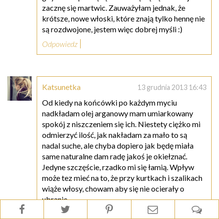
zacznę się martwic. Zauważyłam jednak, że
krótsze, nowe włoski, które znają tylko hennę nie
są rozdwojone, jestem więc dobrej myśli :)
Odpowiedz
Katsunetka
13 grudnia 2013 16:43
Od kiedy na końcówki po każdym myciu
nadkładam olej arganowy mam umiarkowany
spokój z niszczeniem się ich. Niestety ciężko mi
odmierzyć ilość, jak nakładam za mało to są
nadal suche, ale chyba dopiero jak będę miała
same naturalne dam radę jakoś je okiełznać.
Jedyne szczęście, rzadko mi się łamią. Wpływ
może tez mieć na to, że przy kurtkach i szalikach
wiąże włosy, chowam aby się nie ocierały o
ubranie.
Odpowiedz