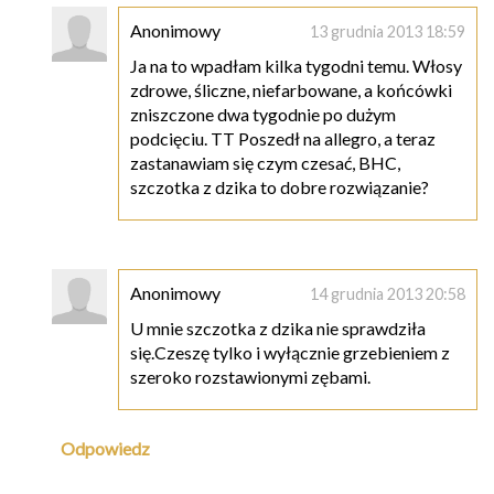
Anonimowy
13 grudnia 2013 18:59
Ja na to wpadłam kilka tygodni temu. Włosy
zdrowe, śliczne, niefarbowane, a końcówki
zniszczone dwa tygodnie po dużym
podcięciu. TT Poszedł na allegro, a teraz
zastanawiam się czym czesać, BHC,
szczotka z dzika to dobre rozwiązanie?
Anonimowy
14 grudnia 2013 20:58
U mnie szczotka z dzika nie sprawdziła
się.Czeszę tylko i wyłącznie grzebieniem z
szeroko rozstawionymi zębami.
Odpowiedz