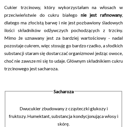
Cukier trzcinowy, który wykorzystałam na włosach w
przeciwieństwie do cukru białego
nie jest rafinowany
,
dlatego ma złocistą barwę i nie jest pozbawiony śladowych
ilości składników odżywczych pochodzących z trzciny.
Mimo że uznawany jest za bardziej wartościowy - nadal
pozostaje cukrem, więc stosuję go bardzo rzadko, a słodkich
substancji staram się dostarczać organizmowi jedząc owoce,
choć nie zawsze mi się to udaje. Głównym składnikiem cukru
trzcinowego jest sacharoza.
Sacharoza
D
wucukier zbudowany z cząsteczki glukozy i
fruktozy.
H
umektant, substancja kondycjonująca włosy i
skórę.