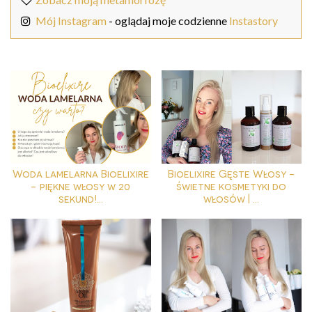
Mój Instagram
- oglądaj moje codzienne
Instastory
Woda lamelarna Bioelixire
Bioelixire Gęste Włosy -
- piękne włosy w 20
świetne kosmetyki do
sekund!...
włosów | ...