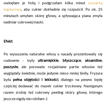
owinęłam je folią i podgrzałam kilka minut
suszarką
kapturową
, aby cukier dokładnie się rozpuścił. Po ok. 25
minutach umyłam skórę głowy, a spływająca piana zmyła
nadmiar cukrowej maski.
Efekt
Po wysuszeniu naturalne włosy u nasady prezentowały się
cudownie - były
ultramiękkie
,
błyszczące
,
aksamitne
,
puszyste
, ale porowate rozjaśniane partie włosów też
wyglądały świetnie, może jedynie nieco mniej lśniły. Fryzura
była
pełna objętości i lekkości
, dlatego na pewno będę
częściej dodawać do masek cukier trzcinowy. Następnym
razem zrobię też cukrowy peeling skóry głowy, którego
jeszcze nigdy nie robiłam :)