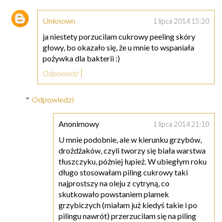
Unknown
1 lipca 2014 15:20
ja niestety porzucilam cukrowy peeling skóry
głowy, bo okazało się, że u mnie to wspaniała
pożywka dla bakterii :)
Odpowiedz
Odpowiedzi
Anonimowy
1 lipca 2014 21:10
U mnie podobnie, ale w kierunku grzybów,
drożdżaków, czyli tworzy się biała warstwa
tłuszczyku, później łupież. W ubiegłym roku
długo stosowałam piling cukrowy taki
najprostszy na oleju z cytryną, co
skutkowało powstaniem plamek
grzybiczych (miałam już kiedyś takie i po
pilingu nawrót) przerzucilam się na piling