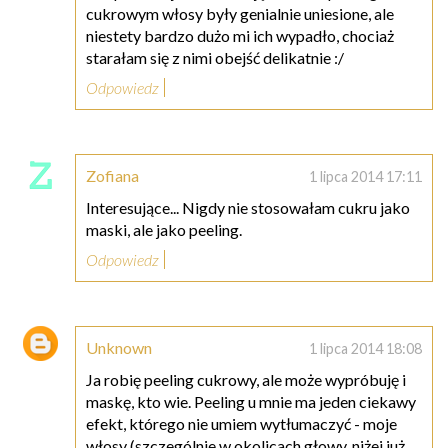
cukrowym włosy były genialnie uniesione, ale
niestety bardzo dużo mi ich wypadło, chociaż
starałam się z nimi obejść delikatnie :/
Odpowiedz
Zofiana
1 lipca 2014 17:11
Interesujące... Nigdy nie stosowałam cukru jako
maski, ale jako peeling.
Odpowiedz
Unknown
1 lipca 2014 18:08
Ja robię peeling cukrowy, ale może wypróbuję i
maskę, kto wie. Peeling u mnie ma jeden ciekawy
efekt, którego nie umiem wytłumaczyć - moje
włosy (szczególnie w okolicach głowy, niżej już