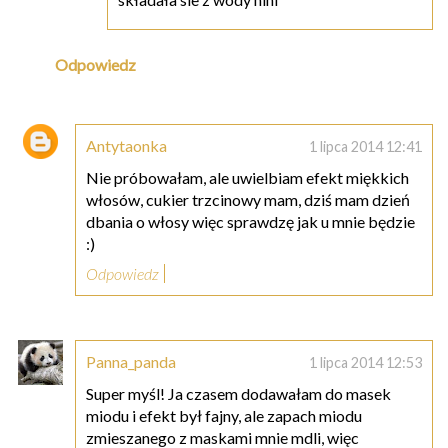
Odpowiedz
Antytaonka
1 lipca 2014 12:41
Nie próbowałam, ale uwielbiam efekt miękkich
włosów, cukier trzcinowy mam, dziś mam dzień
dbania o włosy więc sprawdzę jak u mnie będzie
:)
Odpowiedz
Panna_panda
1 lipca 2014 12:53
Super myśl! Ja czasem dodawałam do masek
miodu i efekt był fajny, ale zapach miodu
zmieszanego z maskami mnie mdli, więc