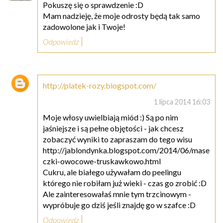
Pokuszę się o sprawdzenie :D
Mam nadzieję, że moje odrosty będą tak samo
zadowolone jak i Twoje!
Odpowiedz
http://platek-rozy.blogspot.com/
1 lipca 2014 16:03
Moje włosy uwielbiają miód :) Są po nim
jaśniejsze i są pełne objętości - jak chcesz
zobaczyć wyniki to zapraszam do tego wisu
http://jablondynka.blogspot.com/2014/06/mase
czki-owocowe-truskawkowo.html
Cukru, ale białego używałam do peelingu
którego nie robiłam już wieki - czas go zrobić :D
Ale zainteresowałaś mnie tym trzcinowym -
wypróbuje go dziś jeśli znajdę go w szafce :D
Odpowiedz