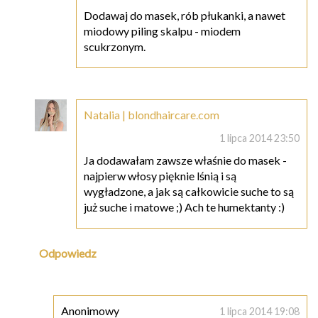
Dodawaj do masek, rób płukanki, a nawet
miodowy piling skalpu - miodem
scukrzonym.
Natalia | blondhaircare.com
1 lipca 2014 23:50
Ja dodawałam zawsze właśnie do masek -
najpierw włosy pięknie lśnią i są
wygładzone, a jak są całkowicie suche to są
już suche i matowe ;) Ach te humektanty :)
Odpowiedz
Anonimowy
1 lipca 2014 19:08