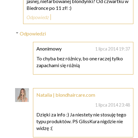
jasnej, niefarbowanej blondynki? Od czwartku w
Biedronce po 11 zł! :)
Odpowiedz
Odpowiedzi
Anonimowy
1 lipca 2014 19:37
To chyba bez różnicy, bo one raczej tylko
zapachami się różnią
Natalia | blondhaircare.com
1 lipca 2014 23:48
Dzięki za info :) Ja niestety nie stosuję tego
typu produktów. PS GlissKura nigdzie nie
widzę :(