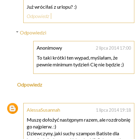
Już wróciłaś z urlopu? :)
Odpowiedz
Odpowiedzi
Anonimowy
2 lipca 2014 17:00
To taki krótki ten wypad, myślałam, że
pewnie minimum tydzień Cię nie będzie ;)
Odpowiedz
AlessaSusannah
1 lipca 2014 19:18
Muszę dołożyć następnym razem, ale rozdrobnię
go najpierw. :)
Dziewczyny, jaki suchy szampon Batiste dla