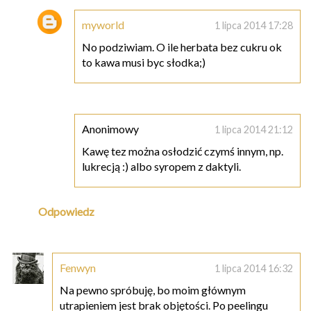
myworld
1 lipca 2014 17:28
No podziwiam. O ile herbata bez cukru ok
to kawa musi byc słodka;)
Anonimowy
1 lipca 2014 21:12
Kawę tez można osłodzić czymś innym, np.
lukrecją :) albo syropem z daktyli.
Odpowiedz
Fenwyn
1 lipca 2014 16:32
Na pewno spróbuję, bo moim głównym
utrapieniem jest brak objętości. Po peelingu