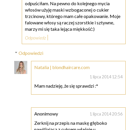
odpuściłam. Na pewno do kolejnego mycia
włosów użyję maski wzbogaconej o cukier
trzcinowy, którego mam całe opakowanie. Moje
falowane włosy są raczej szorstkie i sztywne,
marzy mi się taka lejąca miękkość:)
Odpowiedz
Odpowiedzi
Natalia | blondhaircare.com
1 lipca 2014 12:54
Mam nadzieję, że się sprawdzi :*
Anonimowy
1 lipca 2014 20:56
Zerknij na przepis na maskę głęboko
nawilżającą z cukrem właśnie u