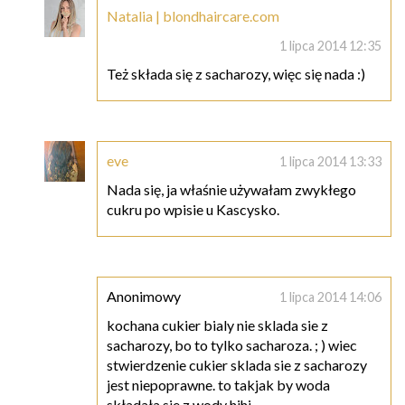
Natalia | blondhaircare.com
1 lipca 2014 12:35
Też składa się z sacharozy, więc się nada :)
eve
1 lipca 2014 13:33
Nada się, ja właśnie używałam zwykłego
cukru po wpisie u Kascysko.
Anonimowy
1 lipca 2014 14:06
kochana cukier bialy nie sklada sie z
sacharozy, bo to tylko sacharoza. ; ) wiec
stwierdzenie cukier sklada sie z sacharozy
jest niepoprawne. to takjak by woda
składała sie z wody hihi