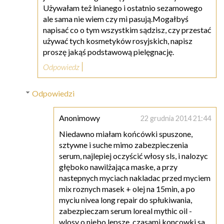
Używałam też lnianego i ostatnio sezamowego
ale sama nie wiem czy mi pasują.Mogałbyś
napisać co o tym wszystkim sądzisz, czy przestać
używać tych kosmetyków rosyjskich, napisz
proszę jakąś podstawową pielęgnację.
Odpowiedz
Odpowiedzi
Anonimowy
22 grudnia 2014 21:44
Niedawno miałam końcówki spuszone,
sztywne i suche mimo zabezpieczenia
serum, najlepiej oczyścić włosy sls, i nalozyc
głęboko nawilżająca maske, a przy
nastepnych myciach nakladac przed myciem
mix roznych masek + olej na 15min, a po
myciu nivea long repair do spłukiwania,
zabezpieczam serum loreal mythic oil -
wlosy o niebo lepsze, czasami koncowki sa