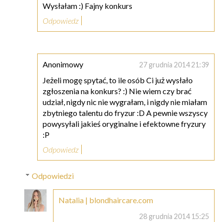
Wysłałam :) Fajny konkurs
Odpowiedz
Anonimowy
27 grudnia 2014 21:39
Jeżeli mogę spytać, to ile osób Ci już wysłało
zgłoszenia na konkurs? :) Nie wiem czy brać
udział, nigdy nic nie wygrałam, i nigdy nie miałam
zbytniego talentu do fryzur :D A pewnie wszyscy
powysyłali jakieś oryginalne i efektowne fryzury
:P
Odpowiedz
Odpowiedzi
Natalia | blondhaircare.com
28 grudnia 2014 15:25