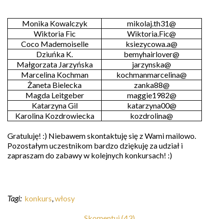
Monika Kowalczyk
mikolaj.th31@
Wiktoria Fic
Wiktoria.Fic@
Coco Mademoiselle
ksiezycowa.a@
Dziuńka K.
bemyhairlover@
Małgorzata Jarzyńska
jarzynska@
Marcelina Kochman
kochmanmarcelina@
Żaneta Bielecka
zanka88@
Magda Leitgeber
maggie1982@
Katarzyna Gil
katarzyna00@
Karolina Kozdrowiecka
kozdrolina@
Gratuluję! :) Niebawem skontaktuję się z Wami mailowo.
Pozostałym uczestnikom bardzo dziękuję za udział i
zapraszam do zabawy w kolejnych konkursach! :)
Tagi:
konkurs
,
włosy
Skomentuj (43)