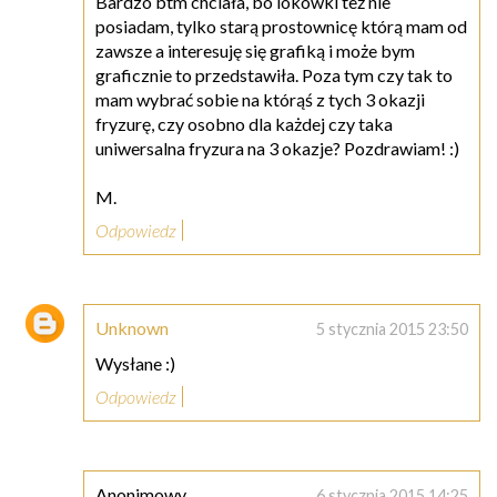
Bardzo btm chciała, bo lokówki też nie
posiadam, tylko starą prostownicę którą mam od
zawsze a interesuję się grafiką i może bym
graficznie to przedstawiła. Poza tym czy tak to
mam wybrać sobie na którąś z tych 3 okazji
fryzurę, czy osobno dla każdej czy taka
uniwersalna fryzura na 3 okazje? Pozdrawiam! :)
M.
Odpowiedz
Unknown
5 stycznia 2015 23:50
Wysłane :)
Odpowiedz
Anonimowy
6 stycznia 2015 14:25