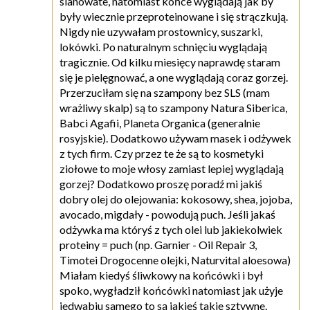
sianowate, natomiast końce wyglądają jak by
były wiecznie przeproteinowane i się strączkują.
Nigdy nie uzywałam prostownicy, suszarki,
lokówki. Po naturalnym schnięciu wyglądają
tragicznie. Od kilku miesięcy naprawdę staram
się je pielęgnować, a one wyglądają coraz gorzej.
Przerzuciłam się na szampony bez SLS (mam
wrażliwy skalp) są to szampony Natura Siberica,
Babci Agafii, Planeta Organica (generalnie
rosyjskie). Dodatkowo używam masek i odżywek
z tych firm. Czy przez te że są to kosmetyki
ziołowe to moje włosy zamiast lepiej wyglądają
gorzej? Dodatkowo proszę poradź mi jakiś
dobry olej do olejowania: kokosowy, shea, jojoba,
avocado, migdały - powodują puch. Jeśli jakaś
odżywka ma któryś z tych olei lub jakiekolwiek
proteiny = puch (np. Garnier - Oil Repair 3,
Timotei Drogocenne olejki, Naturvital aloesowa)
Miałam kiedyś śliwkowy na końcówki i był
spoko, wygładził końcówki natomiast jak użyje
jedwabiu samego to są jakieś takie sztywne.