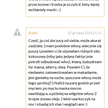
przeciozone i trzeba je oczyścić żeby lepiej
wchlanialy maski ;-)
Badb
22 grudnia 2014 21:51
Cześć, ja coś dorzucę od siebie, może akurat
zadziała :) mam podobne włosy, wiecznie się
puszą i powiem ci że używałam różnych olei,
kokosowy (niby jako jedyny faktycznie
potrafi odbudować włos), lniany, babydream
fur mama, alterry, shea. Powiem Ci, że
niedawno zainwestowałam w makadamie,
jest genialny na suche, spuszone włosy, może
tego spróbuj?;) Nałóż na parę godzin przed
myciem, po myciu maska mocno
nawilżająca, a później na wilgotne włosy 2
krople znowu oleju :) lekki warkoczyk na
noc i obadaj ich stan i wygląd rano :)