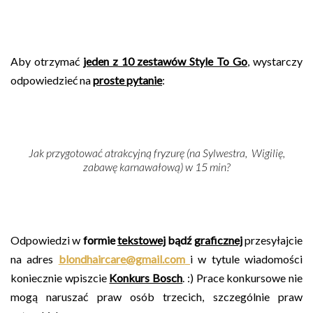
Aby otrzymać
jeden z 10 zestawów Style To Go
, wystarczy
odpowiedzieć
na
proste pytanie
:
Jak przygotować atrakcyjną fryzurę (na Sylwestra, Wigilię,
zabawę karnawałową) w 15 min?
Odpowiedzi w
formie
tekstowej
bądź
graficznej
przesyłajcie
na adres
blondhaircare@gmail.com
i w tytule wiadomości
koniecznie wpiszcie
Konkurs Bosch
. :) Prace konkursowe nie
mogą naruszać praw osób trzecich, szczególnie praw