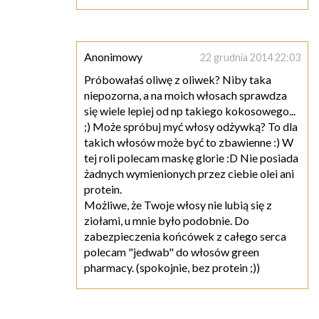
Anonimowy
22 grudnia 2014 22:03
Próbowałaś oliwę z oliwek? Niby taka
niepozorna, a na moich włosach sprawdza
się wiele lepiej od np takiego kokosowego...
;) Może spróbuj myć włosy odżywką? To dla
takich włosów może być to zbawienne :) W
tej roli polecam maskę glorie :D Nie posiada
żadnych wymienionych przez ciebie olei ani
protein.
Możliwe, że Twoje włosy nie lubią się z
ziołami, u mnie było podobnie. Do
zabezpieczenia końcówek z całego serca
polecam "jedwab" do włosów green
pharmacy. (spokojnie, bez protein ;))