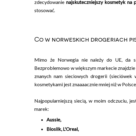
zdecydowanie
najskuteczniejszy kosmetyk na 
stosować.
Co w norweskich drogeriach pi
Mimo że Norwegia nie należy do UE, da si
Bezproblemowo w większym markecie znajdzie 
znanych nam sieciowych drogerii (sieciówek 
kosmetykami jest znaaaacznie mniej niż w Polsce 
Najpopularniejszą siecią, w moim odczuciu, je
marek:
Aussie,
Biosilk, L'Oreal
,