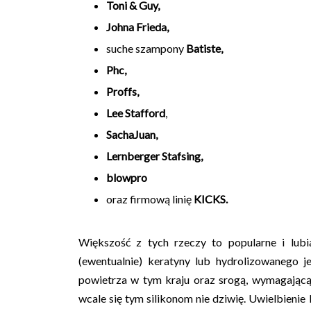
Toni & Guy,
Johna Frieda,
suche szampony
Batiste,
Phc,
Proffs,
Lee Stafford
,
SachaJuan,
Lernberger Stafsing
,
blowpro
oraz firmową linię
KICKS.
Większość z tych rzeczy to popularne i lubia
(ewentualnie) keratyny lub hydrolizowanego j
powietrza w tym kraju oraz srogą, wymagają
wcale się tym silikonom nie dziwię. Uwielbien