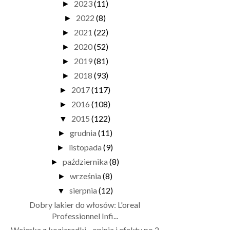
2023
(11)
►
2022
(8)
►
2021
(22)
►
2020
(52)
►
2019
(81)
►
2018
(93)
►
2017
(117)
►
2016
(108)
►
2015
(122)
▼
grudnia
(11)
►
listopada
(9)
►
października
(8)
►
września
(8)
►
sierpnia
(12)
▼
Dobry lakier do włosów: L'oreal
Professionnel Infi...
Wcierka z kozieradki - opinia i efekty po 2