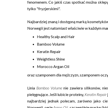
fenomenem. Co jakiś czas spotkać można sklep
tylko "fryzjerskimi".
Najbardziej znaną i dostępną marką kosmetykó
Norwegii jest natomiast właściwie w każdym mark
Healthy Scalp and Hair
Bamboo Volume
Keratin Repair
Weightless Shine
Morocco Argan Oil
oraz szamponem dla mężczyzn, szamponem oczy
Linia
Bamboo Volume
nie zawiera silikonów, nie
pielęgnujące. Jeśli lubicie proteiny,
Keratin Repair
najbardziej jednak polecam, zarówno jako cie
Norwegii, serię
Argan Oil
, szczególnie maskę (k