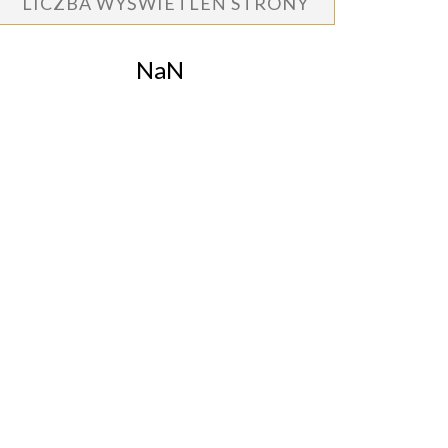
LICZBA WYŚWIETLEŃ STRONY
NaN