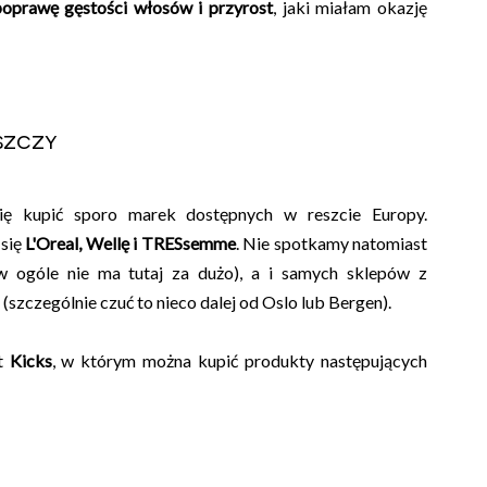
poprawę gęstości włosów i przyrost
, jaki miałam okazję
szczy
ę kupić sporo marek dostępnych w reszcie Europy.
się
L'Oreal, Wellę i TRESsemme
. Nie spotkamy natomiast
w ogóle nie ma tutaj za dużo), a i samych sklepów z
(szczególnie czuć to nieco dalej od Oslo lub Bergen).
st
Kicks
, w którym można kupić produkty następujących