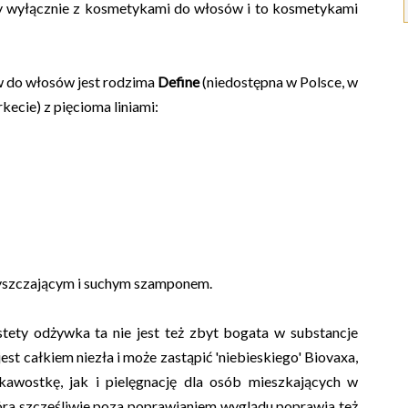
y wyłącznie z kosmetykami do włosów i to kosmetykami
w do włosów jest rodzima
Define
(niedostępna w Polsce, w
ecie) z pięcioma liniami:
szczającym i suchym szamponem.
stety odżywka ta nie jest też zbyt bogata w substancje
jest całkiem niezła i może zastąpić 'niebieskiego' Biovaxa,
kawostkę, jak i pielęgnację dla osób mieszkających w
tóra szczęśliwie poza poprawianiem wyglądu poprawia też