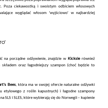
cz. Poza ciekawostką i swoistym odbiciem włosowych
alające wyglądać włosom 'wyjściowo' w najbardziej
to'
ić na porządne odżywienie, znajdzie w
Kicksie
również
m składem oraz łagodniejszy szampon (choć będzie to
rt's Bees
, która ma w swojej ofercie naturalne odżywki
lu etylowego z roślin kapustnych) i łagodne szampony
SLS i SLES, które wybierają się do Norwegii – kupienie