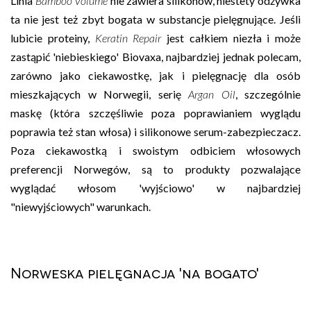
Linia
Bamboo Volume
nie zawiera silikonów, niestety odżywka
ta nie jest też zbyt bogata w substancje pielęgnujące. Jeśli
lubicie proteiny,
Keratin Repair
jest całkiem niezła i może
zastąpić 'niebieskiego' Biovaxa, najbardziej jednak polecam,
zarówno jako ciekawostkę, jak i pielęgnację dla osób
mieszkających w Norwegii, serię
Argan Oil
, szczególnie
maskę (która szczęśliwie poza poprawianiem wyglądu
poprawia też stan włosa) i silikonowe serum-zabezpieczacz.
Poza ciekawostką i swoistym odbiciem włosowych
preferencji Norwegów, są to produkty pozwalające
wyglądać włosom 'wyjściowo' w najbardziej
"niewyjściowych" warunkach.
Norweska pielęgnacja 'na bogato'