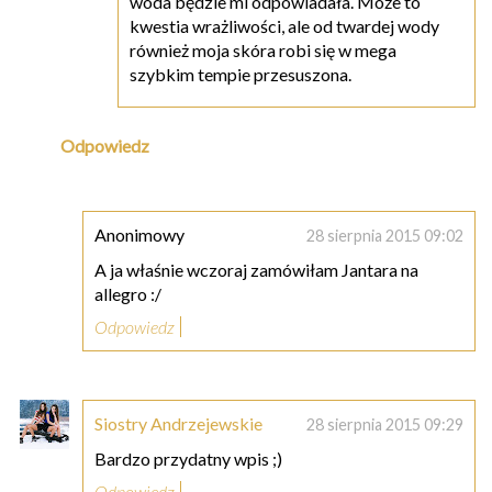
woda będzie mi odpowiadała. Może to
kwestia wrażliwości, ale od twardej wody
również moja skóra robi się w mega
szybkim tempie przesuszona.
Odpowiedz
Anonimowy
28 sierpnia 2015 09:02
A ja właśnie wczoraj zamówiłam Jantara na
allegro :/
Odpowiedz
Siostry Andrzejewskie
28 sierpnia 2015 09:29
Bardzo przydatny wpis ;)
Odpowiedz