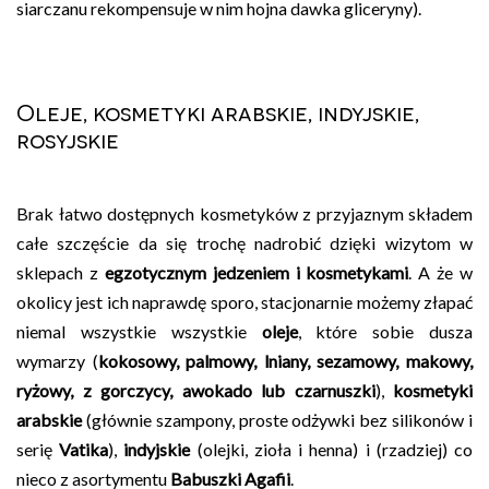
siarczanu rekompensuje w nim hojna dawka gliceryny).
Oleje, kosmetyki arabskie, indyjskie,
rosyjskie
Brak łatwo dostępnych kosmetyków z przyjaznym składem
całe szczęście da się trochę nadrobić dzięki wizytom w
sklepach z
egzotycznym jedzeniem i kosmetykami
. A że w
okolicy jest ich naprawdę sporo, stacjonarnie możemy złapać
niemal wszystkie wszystkie
oleje
, które sobie dusza
wymarzy (
kokosowy, palmowy, lniany, sezamowy, makowy,
ryżowy, z gorczycy, awokado lub czarnuszki
),
kosmetyki
arabskie
(głównie szampony, proste odżywki bez silikonów i
serię
Vatika
),
indyjskie
(olejki, zioła i henna) i (rzadziej) co
nieco z asortymentu
Babuszki Agafii
.