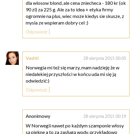
dla wlosow blond, ale cena zniecheca - 180 kr (ok
90 zl) za 225 g. Ale za to idea + etyka firmy
ogromnie na plus, wiec moze kiedys sie skusze, z
mysla ze wspieram dobry cel :)
Odpowiedz
Vashti
28 sierpnia 2015 00:05
Norwegia mi też się marzy, mam nadzieję że w
niedalekiej przyszłości w końcu uda mi się ją
odwiedzić:)
Odpowiedz
Anonimowy
28 sierpnia 2015 00:19
W Norwegii nawet po każdym szamponie włosy
są piękne a to za zasługą wody, przykładowo