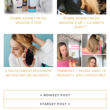
Dobre kosmetyki do
Dobre kosmetyki do
włosów z USA
włosów z UK - co warto
kupić?...
5 skutecznych sposobów
Hairburst - musisz znać te
na kołtuny we włosach...
produkty, jeśli chcesz mieć
...
« nowszy post
starszy post »