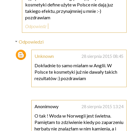
kosmetyki define użyte w Polsce nie dają juz
takiego efektu, przynajmniej u mnie :-)
pozdrawiam
Odpowiedz
Odpowiedzi
Unknown
28 sierpnia 2015 08:45
Dokładnie to samo miałam w Anglii. W
Polsce te kosmetyki już nie dawały takich
rezultatów :) pozdrawiam
Anonimowy
28 sierpnia 2015 13:24
O tak ! Woda w Norwegii jest świetna.
Pamiętam to zdziwienie kiedy po zaparzeniu
herbaty nie znalazłam w nim kamienia, a i