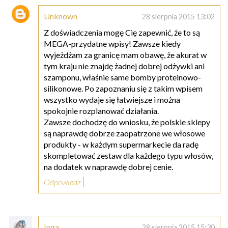
Unknown
28 sierpnia 2015 13:02
Z doświadczenia mogę Cię zapewnić, że to są
MEGA-przydatne wpisy! Zawsze kiedy
wyjeżdżam za granicę mam obawę, że akurat w
tym kraju nie znajdę żadnej dobrej odżywki ani
szamponu, właśnie same bomby proteinowo-
silikonowe. Po zapoznaniu się z takim wpisem
wszystko wydaje się łatwiejsze i można
spokojnie rozplanować działania.
Zawsze dochodzę do wniosku, że polskie sklepy
są naprawdę dobrze zaopatrzone we włosowe
produkty - w każdym supermarkecie da radę
skompletować zestaw dla każdego typu włosów,
na dodatek w naprawdę dobrej cenie.
Odpowiedz
Inga
28 sierpnia 2015 15:30