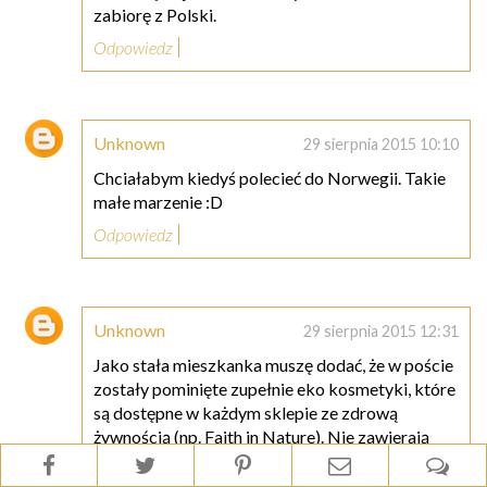
zabiorę z Polski.
Odpowiedz
Unknown
29 sierpnia 2015 10:10
Chciałabym kiedyś polecieć do Norwegii. Takie
małe marzenie :D
Odpowiedz
Unknown
29 sierpnia 2015 12:31
Jako stała mieszkanka muszę dodać, że w poście
zostały pominięte zupełnie eko kosmetyki, które
są dostępne w każdym sklepie ze zdrową
żywnością (np. Faith in Nature). Nie zawierają
one silikonów, parabenów czy sztucznych
barwników. Również jest sieć Lush a także The