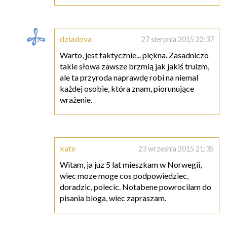
dziadova
27 sierpnia 2015 22:37
Warto, jest faktycznie... piękna. Zasadniczo
takie słowa zawsze brzmią jak jakiś truizm,
ale ta przyroda naprawdę robi na niemal
każdej osobie, która znam, piorunujące
wrażenie.
kate
23 września 2015 21:35
Witam, ja juz 5 lat mieszkam w Norwegii,
wiec moze moge cos podpowiedziec,
doradzic, polecic. Notabene powrocilam do
pisania bloga, wiec zapraszam.