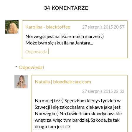
34 komentarze
Karolina - blacktoffee
27 sierpnia 2015 20:57
Norwegia jest na liście moich marzeń :)
Może bym się skusiła na Jantara...
Odpowiedz
Odpowiedzi
Natalia | blondhaircare.com
27 sierpnia 2015 22:32
Na mojej też :) Spędziłam kiedyś tydzień w
Szwecji i się zakochałam, ciekawe jaka jest
Norwegia :) No i uwielbiam skandynawskie
wnętrza, więc tym bardziej. Szkoda, że tak
drogo tam jest :D