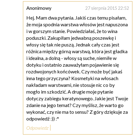
Anonimowy
27 sierpnia 2015 22:52
Hej. Mam dwa pytania. Jakiś czas temu pisałam,
że moja spodnia warstwa włosów jest napuszona
i w gorszym stanie. Powiedziałaś, że to wina
poduszki. Zakupiłam jedwabną poszewkę i
włosy się tak nie puszą. Jednak cały czas jest
różnica między górną warstwą, która jest gładka
i idealna, a dolną - włosy są suche, niemiłe w
dotyku i ostatnio zauważyłam pojawienie się
rozdwojonych końcówek. Czy może być jakaś
inna tego przyczyna? Kosmetyki na włosach
nakładam warstwami, nie stosuje nic co by
mogło im szkodzić. A drugie moje pytanie
dotyczy zabiegu keratynowego. Jakie jest Twoje
zdanie na jego temat? Czy myślisz, że warto go
wykonać, czy nie ma to sensu? Z góry dziękuje za
odpowiedź :)) :*
Odpowiedz