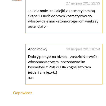
27 sierpnia 2015 22:33
Jak dla mnie i tak alejki z kosmetykami są
skąpe :D Ilość dobrych kosmetyków do
włosów daje marketom/drogeriom większy
potencjał :-)
Anonimowy
30 sierpnia 2015 10:58
Dobry pomysł na biznes - zarazić Norweżki
włosomaniactwem i sprzedawać im
kosmetyki z Polski. Dla kogoś, kto tam
jeździ i zna język:)
nan
Odpowiedz