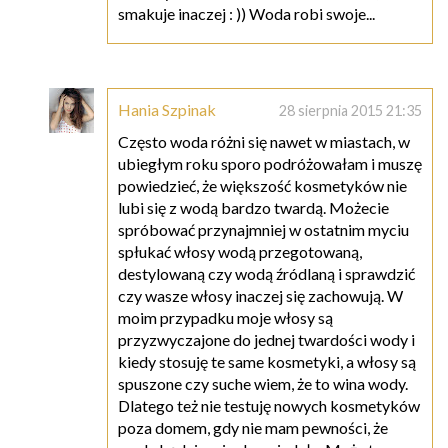
smakuje inaczej : )) Woda robi swoje...
Hania Szpinak
28 sierpnia 2015 21:35
Często woda różni się nawet w miastach, w
ubiegłym roku sporo podróżowałam i muszę
powiedzieć, że większość kosmetyków nie
lubi się z wodą bardzo twardą. Możecie
spróbować przynajmniej w ostatnim myciu
spłukać włosy wodą przegotowaną,
destylowaną czy wodą źródlaną i sprawdzić
czy wasze włosy inaczej się zachowują. W
moim przypadku moje włosy są
przyzwyczajone do jednej twardości wody i
kiedy stosuję te same kosmetyki, a włosy są
spuszone czy suche wiem, że to wina wody.
Dlatego też nie testuję nowych kosmetyków
poza domem, gdy nie mam pewności, że