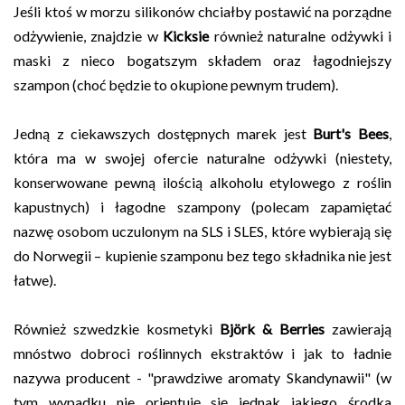
Jeśli ktoś w morzu silikonów chciałby postawić na porządne
odżywienie, znajdzie w
Kicksie
również naturalne odżywki i
maski z nieco bogatszym składem oraz łagodniejszy
szampon (choć będzie to okupione pewnym trudem).
Jedną z ciekawszych dostępnych marek jest
Burt's Bees
,
która ma w swojej ofercie naturalne odżywki (niestety,
konserwowane pewną ilością alkoholu etylowego z roślin
kapustnych) i łagodne szampony (polecam zapamiętać
nazwę osobom uczulonym na SLS i SLES, które wybierają się
do Norwegii – kupienie szamponu bez tego składnika nie jest
łatwe).
Również szwedzkie kosmetyki
Björk & Berries
zawierają
mnóstwo dobroci roślinnych ekstraktów i jak to ładnie
nazywa producent - "prawdziwe aromaty Skandynawii" (w
tym wypadku nie orientuję się jednak jakiego środka