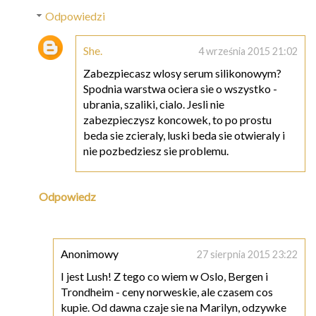
Odpowiedzi
She.
4 września 2015 21:02
Zabezpiecasz wlosy serum silikonowym?
Spodnia warstwa ociera sie o wszystko -
ubrania, szaliki, cialo. Jesli nie
zabezpieczysz koncowek, to po prostu
beda sie zcieraly, luski beda sie otwieraly i
nie pozbedziesz sie problemu.
Odpowiedz
Anonimowy
27 sierpnia 2015 23:22
I jest Lush! Z tego co wiem w Oslo, Bergen i
Trondheim - ceny norweskie, ale czasem cos
kupie. Od dawna czaje sie na Marilyn, odzywke