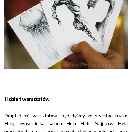
II dzień warsztatów
Drugi dzień warsztatów spędziłyśmy ze stylistką fryzur
Helą, właścicielką salonu Hela Hair. Najpierw Hela
przeszkoliła nas z podstawowej wiedzy o włosach oraz