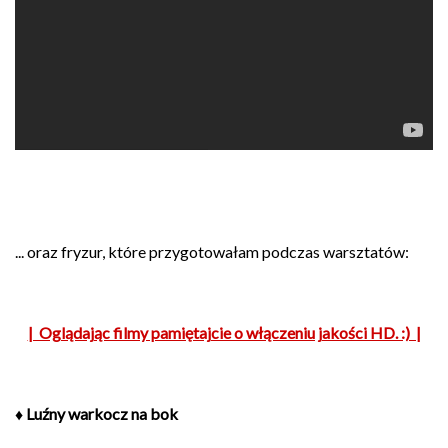
... oraz fryzur, które przygotowałam podczas warsztatów:
| Oglądając filmy pamiętajcie o włączeniu jakości HD. :) |
♦ Luźny warkocz na bok