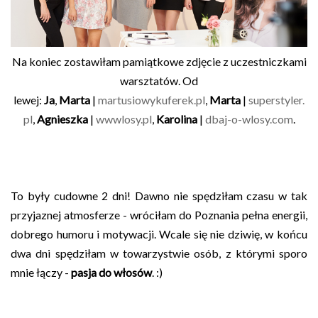
Na koniec zostawiłam pamiątkowe zdjęcie z uczestniczkami
warsztatów. Od
lewej:
Ja
,
Marta
|
martusiowykuferek.pl
,
Marta
|
superstyler.
pl
,
Agnieszka
|
wwwlosy.pl
,
Karolina
|
dbaj-o-wlosy.com
.
To były cudowne 2 dni! Dawno nie spędziłam czasu w tak
przyjaznej atmosferze - wróciłam do Poznania pełna energii,
dobrego humoru i motywacji. Wcale się nie dziwię, w końcu
dwa dni spędziłam w towarzystwie osób, z którymi sporo
mnie łączy -
pasja do włosów
. :)