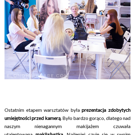
Ostatnim etapem warsztatów była
prezentacja zdobytych
umiejętności przed kamerą
. Było bardzo gorąco, dlatego nad
naszym nienagannym makijażem czuwała
utalentowana
makijażystka
. Najlepiej czuję się w swoim