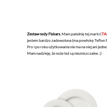
Zestaw noży Fiskars.
Mam patelnię tej marki (
TA
jestem bardzo zadowolona (ma powłokę Teflon P
Pro i po roku użytkowania nie ma na niej ani jednej
Mam nadzieję, że noże też są niezniszczalne. ;)