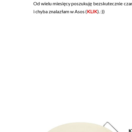
Od wielu miesięcy poszukuję bezskutecznie czar
i chyba znalazłam w Asos (
KLIK
). :))
K