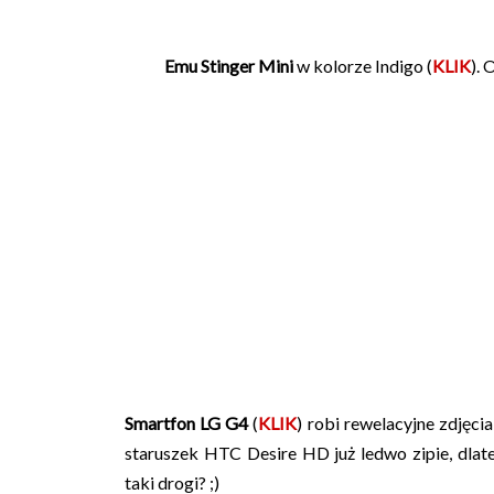
Emu Stinger Mini
w kolorze Indigo (
KLIK
). 
Smartfon LG G4
(
KLIK
) robi rewelacyjne zdjęc
staruszek HTC Desire HD już ledwo zipie, dla
taki drogi? ;)