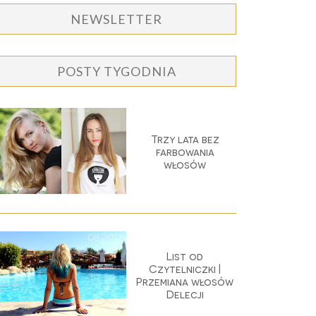
NEWSLETTER
POSTY TYGODNIA
Trzy lata bez
farbowania
włosów
List od
Czytelniczki |
Przemiana włosów
Delecji