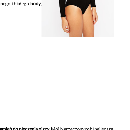
nego i białego
body
,
amień do pieczenia pizzy.
Mój Narzeczony robi najlepszą