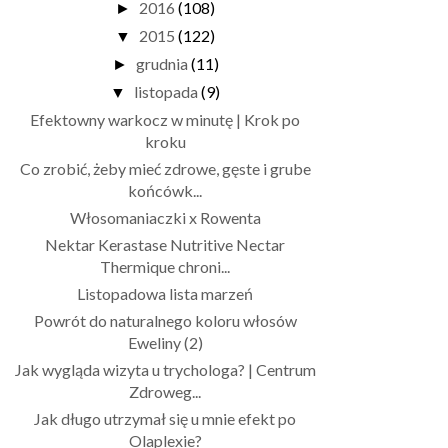
2016
(108)
►
2015
(122)
▼
grudnia
(11)
►
listopada
(9)
▼
Efektowny warkocz w minutę | Krok po
kroku
Co zrobić, żeby mieć zdrowe, gęste i grube
końcówk...
Włosomaniaczki x Rowenta
Nektar Kerastase Nutritive Nectar
Thermique chroni...
Listopadowa lista marzeń
Powrót do naturalnego koloru włosów
Eweliny (2)
Jak wygląda wizyta u trychologa? | Centrum
Zdroweg...
Jak długo utrzymał się u mnie efekt po
Olaplexie?