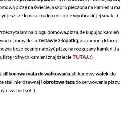
omową pizzę na świecie, a skoro pieczona na kamieniu ma
być jeszcze lepsza, trudno mi sobie wyobrazić jej smak. :)
rzeczytałam na blogu domowa.pizza, że kupując kamień
warto pomyśleć o
zestawie z łopatką
, za pomocą której
ożna bezpiecznie nałożyć pizzę na rozgrzany kamień. Ja
w
, listę różnych kamieni znajdziecie
TUTAJ
. :)
eż
silikonowa mata do wałkowania
, silikonowy
wałek
, do
ze stali nierdzewnej i
obrotowa taca
do serwowania pizzy.
bym wszystko! :)