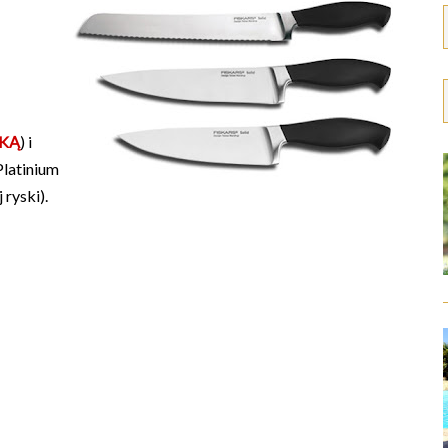
KĄ
) i
latinium
 ryski).