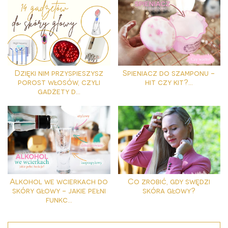
Dzięki nim przyspieszysz
Spieniacz do szamponu -
porost włosów, czyli
hit czy kit?...
gadżety d...
Alkohol we wcierkach do
Co zrobić, gdy swędzi
skóry głowy - jakie pełni
skóra głowy?
funkc...