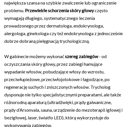
największa szansa na szybkie zwalczenie lub ograniczenie
problemu.
Przewlekłe schorzenia skóry głowy
często
wymagają długiego, systematycznego leczenia
prowadzonego przez dermatologa, endokrynologa,
alergologa, ginekologa czy też endokrynologa z jednocześnie
dobrze dobraną pielęgnacją trychologiczną.
W gabinecie możemy wykonać
szereg zabiegów
- od
oczyszczania skóry głowy, przez zabiegi hamujące
wypadanie włosów, pobudzające włosy do wzrostu,
przeciwłupieżowe, przeciwłojotokowe i łagodzące, po
regenerację suchych i zniszczonych włosów. Trycholog
dysponuje nie tylko specjalistycznymi preparatami, ale także
różnorodną aparaturą (ultradźwięki, prądy galwaniczne,
prądy d’Arsonvala, sauna, urządzenie do mezoterapii igłowej i
bezigłowej, laser, światło LED), którą wykorzystuje do
wykonywania zabiegów.