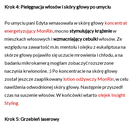
Krok 4: Pielęgnacja włosów i skóry głowy po umyciu
Po umyciu pani Edyta wmasowała w skórę głowy
koncentrat
energetyzujący MonRin
, mocno
stymulujący krążenie
w
mieszkach włosowych i
wzmacniający cebulki
włosów. Ze
względu na zawartość m.in. mentolu i olejku z eukaliptusa na
skórze głowy pojawiło się uczucie mrowienia i chłodu, a na
badaniu mikrokamerą mogłam zobaczyć rozszerzone
naczynia krwionośne. :) Po koncentracie na skórę głowy
został jeszcze zaaplikowany
lotion odżywczy MonRin
, w celu
nawilżenia odwodnionej skóry głowy. Następnie przyszedł
czas na suszenie włosów. W końcówki wtarto
olejek Insight
Styling
.
Krok 5: Grzebień laserowy