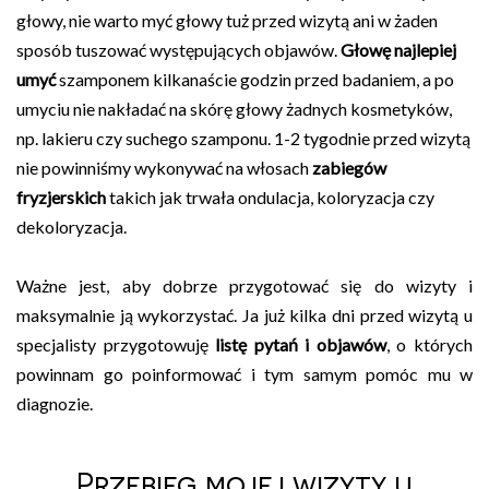
głowy, nie warto myć głowy tuż przed wizytą ani w żaden
sposób tuszować występujących objawów.
Głowę najlepiej
umyć
szamponem kilkanaście godzin przed badaniem, a po
umyciu nie nakładać na skórę głowy żadnych kosmetyków,
np. lakieru czy suchego szamponu. 1-2 tygodnie przed wizytą
nie powinniśmy wykonywać na włosach
zabiegów
fryzjerskich
takich jak trwała ondulacja, koloryzacja czy
dekoloryzacja.
Ważne jest, aby dobrze przygotować się do wizyty i
maksymalnie ją wykorzystać. Ja już kilka dni przed wizytą u
specjalisty przygotowuję
listę pytań i objawów
, o których
powinnam go poinformować i tym samym pomóc mu w
diagnozie.
Przebieg mojej wizyty u