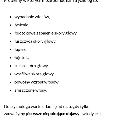
Problemy, w których może pomóc nam trycholog to:
wypadanie włosów,
łysienie,
łojotokowe zapalenie skóry głowy,
łuszczyca skóry głowy,
łupież,
łojotok,
sucha skóra głowy,
wrażliwa skóra głowy,
powolny wzrost włosów,
zniszczone włosy.
Do trychologa warto udać się od razu, gdy tylko
zauważymy
pierwsze niepokojące objawy
- wtedy jest