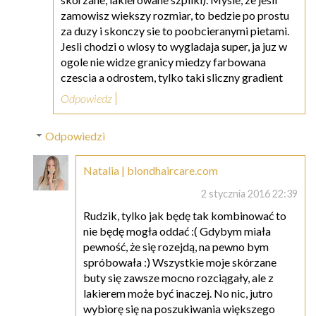
zamowisz wiekszy rozmiar, to bedzie po prostu
za duzy i skonczy sie to poobcieranymi pietami.
Jesli chodzi o wlosy to wygladaja super, ja juz w
ogole nie widze granicy miedzy farbowana
czescia a odrostem, tylko taki sliczny gradient
Odpowiedz
Odpowiedzi
Natalia | blondhaircare.com
2 stycznia 2016 22:39
Rudzik, tylko jak będę tak kombinować to
nie będę mogła oddać :( Gdybym miała
pewność, że się rozejdą, na pewno bym
spróbowała :) Wszystkie moje skórzane
buty się zawsze mocno rozciągały, ale z
lakierem może być inaczej. No nic, jutro
wybiorę się na poszukiwania większego