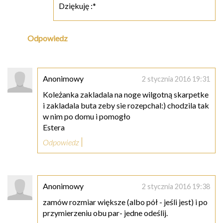
Dziękuję :*
Odpowiedz
Anonimowy
2 stycznia 2016 19:31
Koleżanka zakladala na noge wilgotną skarpetke
i zakladala buta zeby sie rozepchal:) chodzila tak
w nim po domu i pomogło
Estera
Odpowiedz
Anonimowy
2 stycznia 2016 19:38
zamów rozmiar większe (albo pół - jeśli jest) i po
przymierzeniu obu par- jedne odeślij.