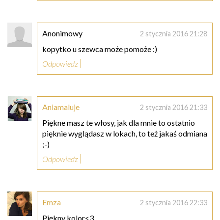
Anonimowy
2 stycznia 2016 21:28
kopytko u szewca może pomoże :)
Odpowiedz
Aniamaluje
2 stycznia 2016 21:33
Piękne masz te włosy, jak dla mnie to ostatnio
pięknie wyglądasz w lokach, to też jakaś odmiana
;-)
Odpowiedz
Emza
2 stycznia 2016 22:33
Piękny kolor<3