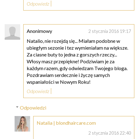
Odpowiedz
Anonimowy
2 stycznia 2016 19:17
Natalio, nie rozejdą się... Miałam podobne w
ubiegłym sezonie i tez wymieniałam na większe.
Za ciasne buty to jedna z gorszych rzeczy...
Włosy masz przepiękne! Podziwiam je za
każdym razem, gdy odwiedzam Twojego bloga.
Pozdrawiam serdecznie i życzę samych
wspaniałości w Nowym Roku!
Odpowiedz
Odpowiedzi
Natalia | blondhaircare.com
2 stycznia 2016 22:40