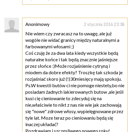
Anonimowy
2 stycznia 2016 23:38
Nie wiem czy zwracasz na to uwagę, ale już
wogóle nie widać granicy między naturalnymi a
farbowanymi włosami ;)
Coś czuję że za dwa lata kiedy wszystkie będą
naturalne końce i tak będą znacznie jaśniejsze
przez słońce :)Może rozjaśnienie cytryną i
miodem da dobre efekty? Troszkę tak szkoda je
rozjaśniać skoro już (!)30miesięcy mają spokoju.
Ps.W kwestii butów ci nie pomoge niestety,bo nie
posiadam żadnych lakierowanych butow ,ale jeśli
kusi cię cieniowanie to zdecyduj się na
nie,właściwie to nikt z nas nie wie jak zachowają
się "nowe" zdrowe włosy, wypielęgnowane przez
tyle lat. Moze teraz po cieniowaniu będą się
inaczej układać?
Pozdrawiam i szczęsliwego nowego roku!