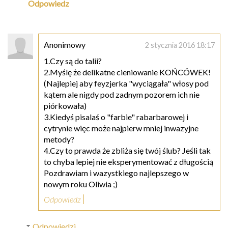
Odpowiedz
Anonimowy
2 stycznia 2016 18:17
1.Czy są do talii?
2.Myślę że delikatne cieniowanie KOŃCÓWEK!
(Najlepiej aby feyzjerka "wyciągała" włosy pod
kątem ale nigdy pod zadnym pozorem ich nie
piórkowała)
3.Kiedyś pisalaś o "farbie" rabarbarowej i
cytrynie więc może najpierw mniej inwazyjne
metody?
4.Czy to prawda że zbliża się twój ślub? Jeśli tak
to chyba lepiej nie eksperymentować z długością
Pozdrawiam i wazystkiego najlepszego w
nowym roku Oliwia ;)
Odpowiedz
Odpowiedzi