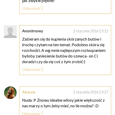
jak zwykle piękne!
Odpowiedz
Anonimowy
2 stycznia 2016 23:12
Zabieram się do kupienia skórzanych butów i
trochę czytam na ten temat. Podobno skóra się
rozchodzi. A wg mnie najlepszym roziwązaniem
byłoby zaniesienie butów do szewca- on Ci
doradzi czy da się coś z tym zrobić:)
Odpowiedz
Akasza
2 stycznia 2016 23:27
Nuda :P Znowu idealne włosy jakie większość z
nas marzy o tym żeby mieć, no ile można? :D
Odpowiedz