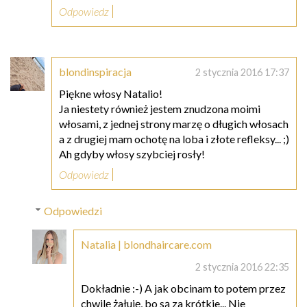
Odpowiedz
blondinspiracja
2 stycznia 2016 17:37
Piękne włosy Natalio!
Ja niestety również jestem znudzona moimi
włosami, z jednej strony marzę o długich włosach
a z drugiej mam ochotę na loba i złote refleksy... ;)
Ah gdyby włosy szybciej rosły!
Odpowiedz
Odpowiedzi
Natalia | blondhaircare.com
2 stycznia 2016 22:35
Dokładnie :-) A jak obcinam to potem przez
chwilę żałuję, bo są za krótkie... Nie