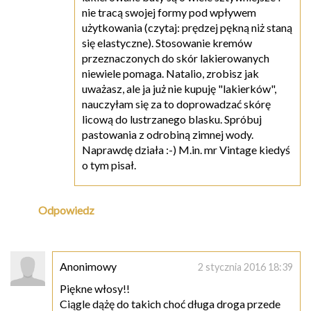
nie tracą swojej formy pod wpływem
użytkowania (czytaj: prędzej pękną niż staną
się elastyczne). Stosowanie kremów
przeznaczonych do skór lakierowanych
niewiele pomaga. Natalio, zrobisz jak
uważasz, ale ja już nie kupuję "lakierków",
nauczyłam się za to doprowadzać skórę
licową do lustrzanego blasku. Spróbuj
pastowania z odrobiną zimnej wody.
Naprawdę działa :-) M.in. mr Vintage kiedyś
o tym pisał.
Odpowiedz
Anonimowy
2 stycznia 2016 18:39
Piękne włosy!!
Ciągle dążę do takich choć długa droga przede