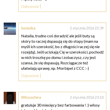
Odpowiedz
Soniulka
2 stycznia 2016 22:39
Natalia, trudno coś doradzić ale jeśli buty są
skóry to raczej dopasują się do stopy (mam na
myśli ich szerokość, bo z długości raczej się nie
rozejdą). Jeśli uciskają Cię w szerokości, pochodź
w nich troszkę po domu i zobaczysz, czy jest
szansa, że się dopasują. Rozciągacze też
ułatwiają sprawę, np. Morbipel z CCC :-)
Odpowiedz
Włososfera
2 stycznia 2016 23:10
gratuluje 30 miesięcy bez farbowania ! :) włosy