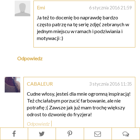
Emi
6 stycznia 2016 21:59
Ja też to docenię bo naprawdę bardzo
często patrzę na tę serię zdjęć zebranych w
jednym miejscu w ramach i podziwiania i
motywacji :)
Odpowiedz
CABALEUR
3 stycznia 2016 11:35
Cudne włosy, jesteś dla mnie ogromną inspiracją!
Też chciałabym porzucić farbowanie, ale nie
potrafię ;( Zawsze jak już mam trochę większy
odrost to dzwonię do fryzjera!
Odpowiedz