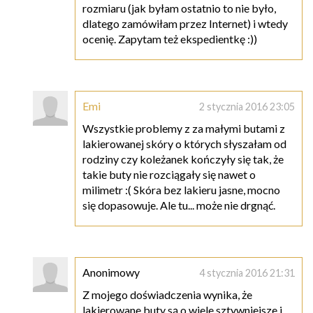
rozmiaru (jak byłam ostatnio to nie było,
dlatego zamówiłam przez Internet) i wtedy
ocenię. Zapytam też ekspedientkę :))
Emi
2 stycznia 2016 23:05
Wszystkie problemy z za małymi butami z
lakierowanej skóry o których słyszałam od
rodziny czy koleżanek kończyły się tak, że
takie buty nie rozciągały się nawet o
milimetr :( Skóra bez lakieru jasne, mocno
się dopasowuje. Ale tu... może nie drgnąć.
Anonimowy
4 stycznia 2016 21:31
Z mojego doświadczenia wynika, że
lakierowane buty są o wiele sztywniejsze i