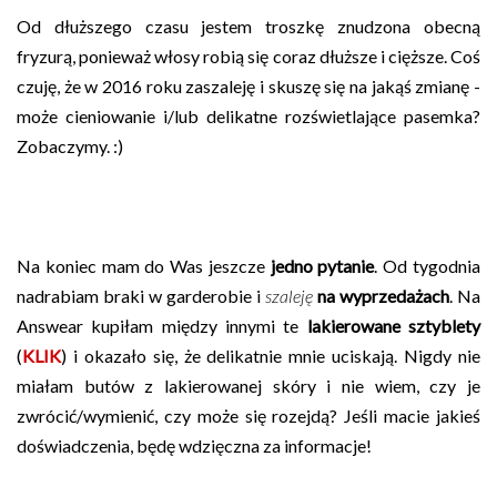
Od dłuższego czasu jestem troszkę znudzona obecną
fryzurą, ponieważ włosy robią się coraz dłuższe i cięższe. Coś
czuję, że w 2016 roku zaszaleję i skuszę się na jakąś zmianę -
może cieniowanie i/lub delikatne rozświetlające pasemka?
Zobaczymy. :)
Na koniec mam do Was jeszcze
jedno pytanie
. Od tygodnia
nadrabiam braki w garderobie i
szaleję
na wyprzedażach
. Na
Answear kupiłam między innymi te
lakierowane sztyblety
(
KLIK
) i okazało się, że delikatnie mnie uciskają. Nigdy nie
miałam butów z lakierowanej skóry i nie wiem, czy je
zwrócić/wymienić, czy może się rozejdą? Jeśli macie jakieś
doświadczenia, będę wdzięczna za informacje!