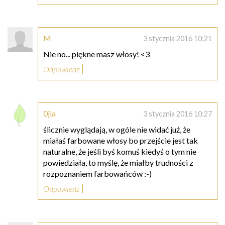
M
3 stycznia 2016 10:21
Nie no... piękne masz włosy! <3
Odpowiedz
0jla
3 stycznia 2016 10:27
ślicznie wyglądają, w ogóle nie widać już, że
miałaś farbowane włosy bo przejście jest tak
naturalne, że jeśli byś komuś kiedyś o tym nie
powiedziała, to myślę, że miałby trudności z
rozpoznaniem farbowańców :-)
Odpowiedz