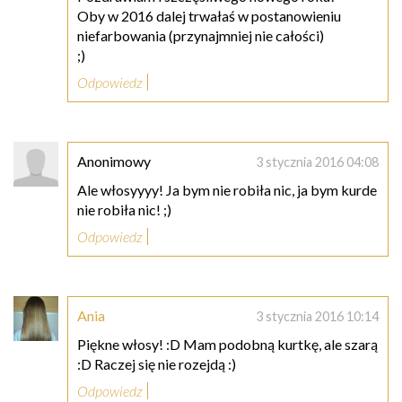
Oby w 2016 dalej trwałaś w postanowieniu
niefarbowania (przynajmniej nie całości)
;)
Odpowiedz
Anonimowy
3 stycznia 2016 04:08
Ale włosyyyy! Ja bym nie robiła nic, ja bym kurde
nie robiła nic! ;)
Odpowiedz
Ania
3 stycznia 2016 10:14
Piękne włosy! :D Mam podobną kurtkę, ale szarą
:D Raczej się nie rozejdą :)
Odpowiedz