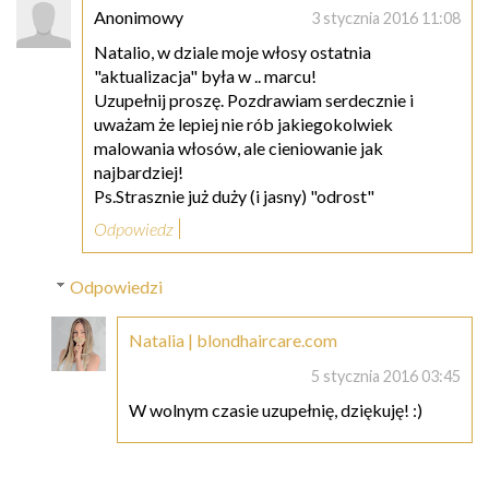
Anonimowy
3 stycznia 2016 11:08
Natalio, w dziale moje włosy ostatnia
"aktualizacja" była w .. marcu!
Uzupełnij proszę. Pozdrawiam serdecznie i
uważam że lepiej nie rób jakiegokolwiek
malowania włosów, ale cieniowanie jak
najbardziej!
Ps.Strasznie już duży (i jasny) "odrost"
Odpowiedz
Odpowiedzi
Natalia | blondhaircare.com
5 stycznia 2016 03:45
W wolnym czasie uzupełnię, dziękuję! :)