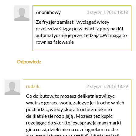
Anonimowy
3 stycznia 2016 18:18
Ze fryzjer zamiast "wyciągać włosy
przejeżdża,ślizga po wlosach z gory na dół
automatycznie je przerzedzając.Wzmaga to
rowniez falowanie
Odpowiedz
rudzik
2 stycznia 2016 18:29
Co do butow, to mozesz delikatnie zwilzyc
wnetrze goraca woda, zalozyc je i troche w nich
pochodzic, wtedy skora troche zmieknie i
delikatnie sie rozbijają . Mozesz tez kupic
rozciagac do skor (to jest spray, ja mam marki
gino rossi, dzieki niemu rozciagnelam troche
skorzane, lakierowane szpilki). Mysle, ze jesli