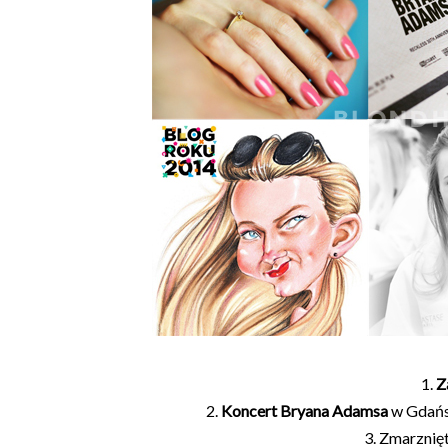
1.
Z
2.
Koncert Bryana Adamsa
w Gdańsk
3. Zmarznię