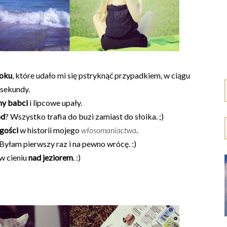
roku
, które udało mi się pstryknąć przypadkiem, w ciągu
sekundy.
ny babci
i lipcowe upały.
ód
? Wszystko trafia do buzi zamiast do słoika. ;)
gości
w historii mojego
włosomaniactwa
.
 Byłam pierwszy raz i na pewno wrócę. :)
 w cieniu
nad jeziorem
. :)