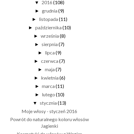
2016
(108)
▼
grudnia
(9)
►
listopada
(11)
►
października
(10)
►
września
(8)
►
sierpnia
(7)
►
lipca
(9)
►
czerwca
(7)
►
maja
(7)
►
kwietnia
(6)
►
marca
(11)
►
lutego
(10)
►
stycznia
(13)
▼
Moje włosy - styczeń 2016
Powrót do naturalnego koloru włosów
Jagienki
Kosmetyki do włosów z Węgier