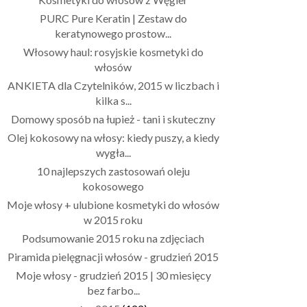
PURC Pure Keratin | Zestaw do
keratynowego prostow...
Włosowy haul: rosyjskie kosmetyki do
włosów
ANKIETA dla Czytelników, 2015 w liczbach i
kilka s...
Domowy sposób na łupież - tani i skuteczny
Olej kokosowy na włosy: kiedy puszy, a kiedy
wygła...
10 najlepszych zastosowań oleju
kokosowego
Moje włosy + ulubione kosmetyki do włosów
w 2015 roku
Podsumowanie 2015 roku na zdjęciach
Piramida pielęgnacji włosów - grudzień 2015
Moje włosy - grudzień 2015 | 30 miesięcy
bez farbo...