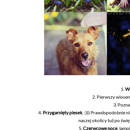
1.
Wi
2. Pierwszy wiose
3. Pozn
4.
Przygarnięty piesek
. :))) Prawdopodobnie 
naszej okolicy tuż po świę
5.
Czerwcowe noce
: lamp