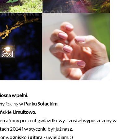
osna w pełni
.
nny
kocing
w
Parku Sołackim
.
ańskie
Umultowo
.
nietrafiony prezent gwiazdkowy - został wypuszczony w
tach 2014 i w styczniu był już nasz.
iony, ognisko i gitara - uwielbiam. :)