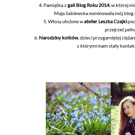
4. Pamiątka z
gali Blog Roku 2014
, w której 
Maja Sablewska nominowała mój blog do p
5. Włosy ułożone w
atelier Leszka Czajki
pod
przejrzeć pełną
6.
Narodziny kotków
, dzieci przygarniętej cięża
z którymi mam stały kontakt