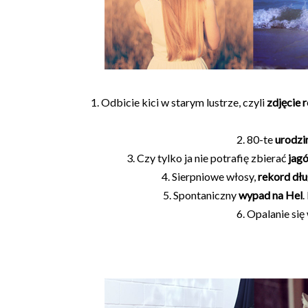
1. Odbicie kici w starym lustrze, czyli
zdjęcie 
2. 80-te
urodzi
3. Czy tylko ja nie potrafię zbierać
jag
4. Sierpniowe włosy,
rekord dłu
5. Spontaniczny
wypad na Hel
.
6. Opalanie się