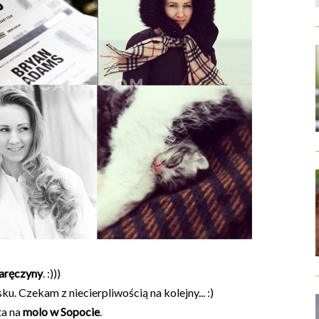
aręczyny
. :)))
u. Czekam z niecierpliwością na kolejny... :)
ta na
molo w Sopocie
.