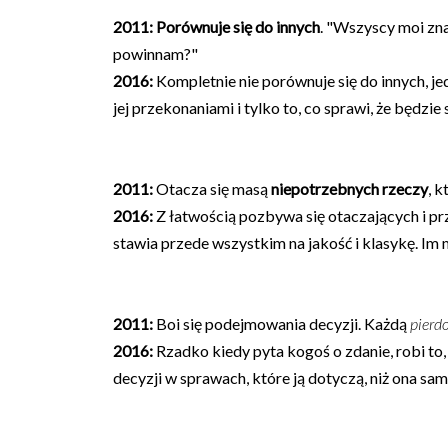
2011:
Porównuje się do innych
. "Wszyscy moi zna
powinnam?"
2016:
Kompletnie nie porównuje się do innych, jed
jej przekonaniami i tylko to, co sprawi, że będzie
2011:
Otacza się masą
niepotrzebnych rzeczy
, 
2016:
Z łatwością pozbywa się otaczających i pr
stawia przede wszystkim na jakość i klasykę. Im m
2011:
Boi się podejmowania decyzji. Każdą
pierd
2016:
Rzadko kiedy pyta kogoś o zdanie, robi to, c
decyzji w sprawach, które ją dotyczą, niż ona sam