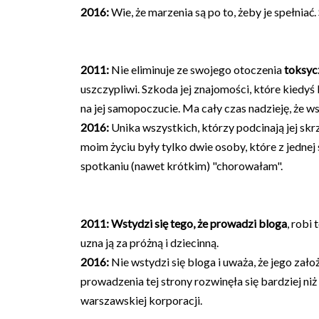
2016:
Wie, że marzenia są po to, żeby je spełniać. 
2011:
Nie eliminuje ze swojego otoczenia
toksyc
uszczypliwi. Szkoda jej znajomości, które kiedyś
na jej samopoczucie. Ma cały czas nadzieję, że w
2016:
Unika wszystkich, którzy podcinają jej skr
moim życiu były tylko dwie osoby, które z jednej s
spotkaniu (nawet krótkim) "chorowałam".
2011:
Wstydzi się tego, że prowadzi bloga
, robi 
uzna ją za próżną i dziecinną.
2016:
Nie wstydzi się bloga i uważa, że jego zało
prowadzenia tej strony rozwinęła się bardziej niż
warszawskiej korporacji.