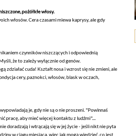
niszczone, pożółkłe włosy
.
woich włosów. Cera czasami miewa kaprysy, ale gdy
unikaniem czynników niszczących i odpowiednią
 Myśli, że to zależy wyłącznie od genów.
ogą zdziałać cuda! Kształt nosa i wzrost się nie zmieni, ale
ndycja cery, paznokci, włosów, blask w oczach,
 wypowiadają je, gdy nie są o nie proszeni. "Powinnaś
ć pracę, aby mieć więcej kontaktu z ludźmi"....
e doradzają i wtrącają się w jej życie - jeśli nikt nie pyta
dziny w ciągu miesiąca, więc jak mogą wiedzieć, co jest