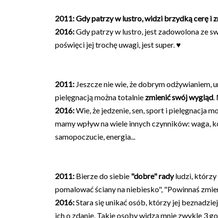
2011:
Gdy patrzy w lustro, widzi brzydką cerę i
z
2016:
Gdy patrzy w lustro, jest zadowolona ze s
poświęci jej trochę uwagi, jest super. ♥
2011:
Jeszcze nie wie, że dobrym odżywianiem, 
pielęgnacją można totalnie
zmienić swój wygląd
.
2016:
Wie, że jedzenie, sen, sport i pielęgnacja m
mamy wpływ na wiele innych czynników: waga, ko
samopoczucie, energia...
2011:
Bierze do siebie
"dobre" rady
ludzi, którzy
pomalować ściany na niebiesko", "Powinnaś zmieni
2016:
Stara się unikać
osób, którzy jej beznadziejni
ich o zdanie. Takie osoby widzą mnie zwykle 3 go