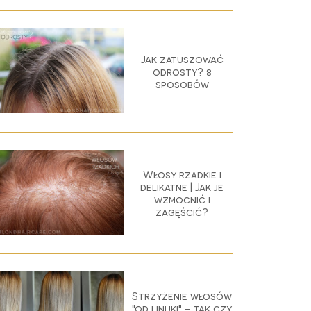
Jak zatuszować
odrosty? 8
sposobów
Włosy rzadkie i
delikatne | Jak je
wzmocnić i
zagęścić?
Strzyżenie włosów
"od linijki" - tak czy