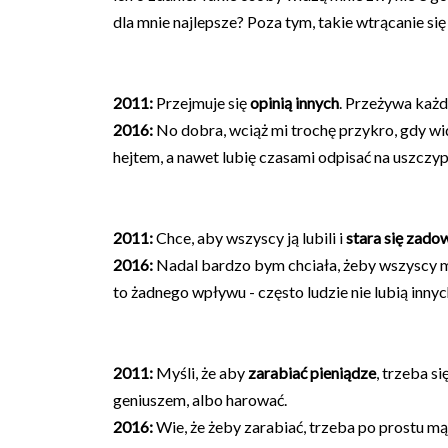
dla mnie najlepsze? Poza tym, takie wtrącanie się
2011:
Przejmuje się
opinią innych
. Przeżywa każd
2016:
No dobra, wciąż mi trochę przykro, gdy widz
hejtem, a nawet lubię czasami odpisać na uszczy
2011:
Chce, aby wszyscy ją lubili i
stara się zado
2016:
Nadal bardzo bym chciała, żeby wszyscy mni
to żadnego wpływu - często ludzie nie lubią innyc
2011:
Myśli, że aby
zarabiać pieniądze
, trzeba s
geniuszem, albo harować.
2016:
Wie, że żeby zarabiać, trzeba po prostu mąd