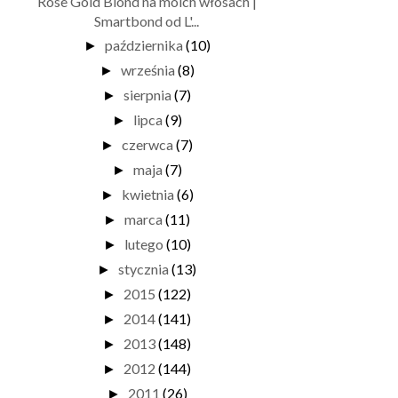
Rose Gold Blond na moich włosach |
Smartbond od L'...
października
(10)
►
września
(8)
►
sierpnia
(7)
►
lipca
(9)
►
czerwca
(7)
►
maja
(7)
►
kwietnia
(6)
►
marca
(11)
►
lutego
(10)
►
stycznia
(13)
►
2015
(122)
►
2014
(141)
►
2013
(148)
►
2012
(144)
►
2011
(26)
►