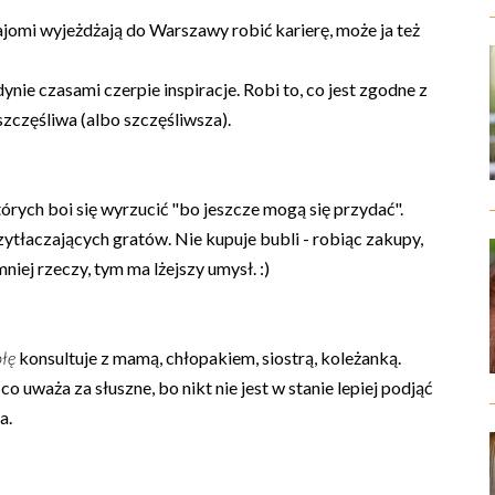
jomi wyjeżdżają do Warszawy robić karierę, może ja też
ynie czasami czerpie inspiracje. Robi to, co jest zgodne z
 szczęśliwa (albo szczęśliwsza).
których boi się wyrzucić "bo jeszcze mogą się przydać".
zytłaczających gratów. Nie kupuje bubli - robiąc zakupy,
niej rzeczy, tym ma lżejszy umysł. :)
ołę
konsultuje z mamą, chłopakiem, siostrą, koleżanką.
o uważa za słuszne, bo nikt nie jest w stanie lepiej podjąć
a.