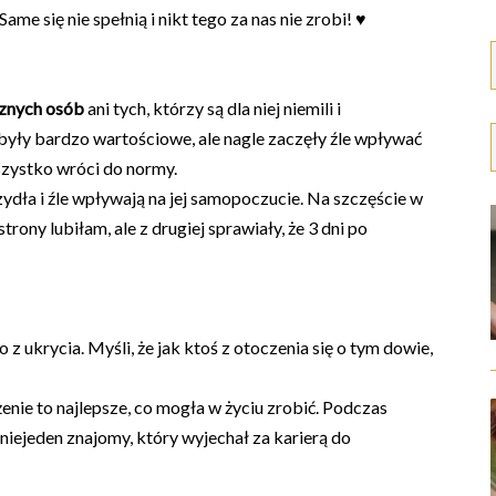
Same się nie spełnią i nikt tego za nas nie zrobi! ♥
znych osób
ani tych, którzy są dla niej niemili i
 były bardzo wartościowe, ale nagle zaczęły źle wpływać
szystko wróci do normy.
zydła i źle wpływają na jej samopoczucie. Na szczęście w
trony lubiłam, ale z drugiej sprawiały, że 3 dni po
to z ukrycia. Myśli, że jak ktoś z otoczenia się o tym dowie,
żenie to najlepsze, co mogła w życiu zrobić. Podczas
 niejeden znajomy, który wyjechał za karierą do