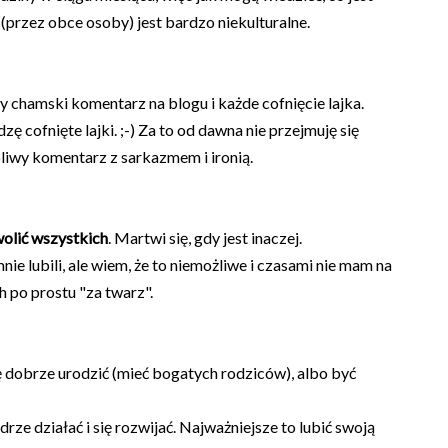
 (przez obce osoby) jest bardzo niekulturalne.
y chamski komentarz na blogu i każde cofnięcie lajka.
ę cofnięte lajki. ;-) Za to od dawna nie przejmuję się
pliwy komentarz z sarkazmem i ironią.
wolić wszystkich
. Martwi się, gdy jest inaczej.
e lubili, ale wiem, że to niemożliwe i czasami nie mam na
h po prostu "za twarz".
ię dobrze urodzić (mieć bogatych rodziców), albo być
rze działać i się rozwijać. Najważniejsze to lubić swoją