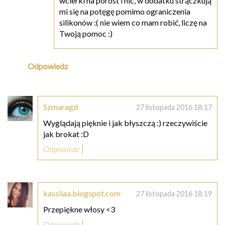
wcierki na porost i nic, w dodatku strączkują
mi się na potęgę pomimo ograniczenia
silikonów :( nie wiem co mam robić, liczę na
Twoją pomoc :)
Odpowiedz
Szmaragd
27 listopada 2016 18:17
Wyglądają pięknie i jak błyszczą :) rzeczywiście
jak brokat :D
Odpowiedz
kassiiaa.blogspot.com
27 listopada 2016 18:19
Przepiękne włosy <3
Odpowiedz