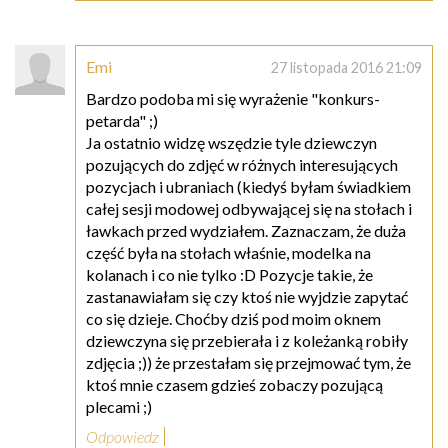
Emi
27 listopada 2016 21:09
Bardzo podoba mi się wyrażenie "konkurs-
petarda" ;)
Ja ostatnio widzę wszędzie tyle dziewczyn
pozujących do zdjęć w różnych interesujących
pozycjach i ubraniach (kiedyś byłam świadkiem
całej sesji modowej odbywającej się na stołach i
ławkach przed wydziałem. Zaznaczam, że duża
część była na stołach właśnie, modelka na
kolanach i co nie tylko :D Pozycje takie, że
zastanawiałam się czy ktoś nie wyjdzie zapytać
co się dzieje. Choćby dziś pod moim oknem
dziewczyna się przebierała i z koleżanką robiły
zdjęcia ;)) że przestałam się przejmować tym, że
ktoś mnie czasem gdzieś zobaczy pozującą
plecami ;)
Odpowiedz