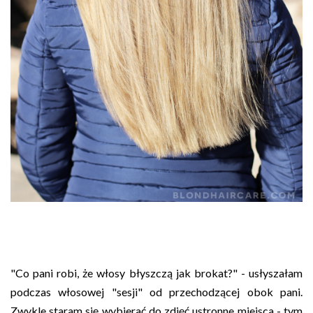
"Co pani robi, że włosy błyszczą jak brokat?" - usłyszałam
podczas włosowej "sesji" od przechodzącej obok pani.
Zwykle staram się wybierać do zdjęć ustronne miejsca - tym