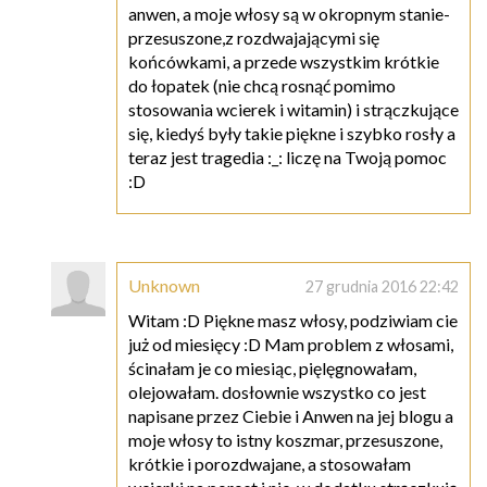
anwen, a moje włosy są w okropnym stanie-
przesuszone,z rozdwajającymi się
końcówkami, a przede wszystkim krótkie
do łopatek (nie chcą rosnąć pomimo
stosowania wcierek i witamin) i strączkujące
się, kiedyś były takie piękne i szybko rosły a
teraz jest tragedia :_: liczę na Twoją pomoc
:D
Unknown
27 grudnia 2016 22:42
Witam :D Piękne masz włosy, podziwiam cie
już od miesięcy :D Mam problem z włosami,
ścinałam je co miesiąc, pięlęgnowałam,
olejowałam. dosłownie wszystko co jest
napisane przez Ciebie i Anwen na jej blogu a
moje włosy to istny koszmar, przesuszone,
krótkie i porozdwajane, a stosowałam