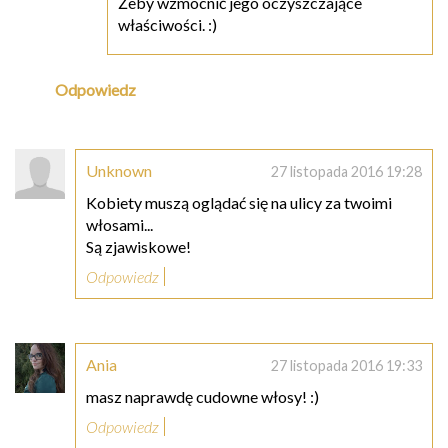
Żeby wzmocnić jego oczyszczające
właściwości. :)
Odpowiedz
Unknown
27 listopada 2016 19:28
Kobiety muszą oglądać się na ulicy za twoimi
włosami...
Są zjawiskowe!
Odpowiedz
Ania
27 listopada 2016 19:33
masz naprawdę cudowne włosy! :)
Odpowiedz