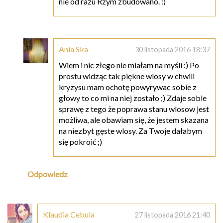
nie od razu Rzym zbudowano. :)
Ania Ska
30 listopada 2016 18:37
Wiem i nic złego nie miałam na myśli :) Po
prostu widząc tak piękne wlosy w chwili
kryzysu mam ochotę powyrywac sobie z
głowy to co mi na niej zostało ;) Zdaje sobie
sprawę z tego że poprawa stanu wlosow jest
możliwa, ale obawiam się, że jestem skazana
na niezbyt gęste wlosy. Za Twoje dałabym
się pokroić ;)
Odpowiedz
Klaudia Cebula
27 listopada 2016 21:40