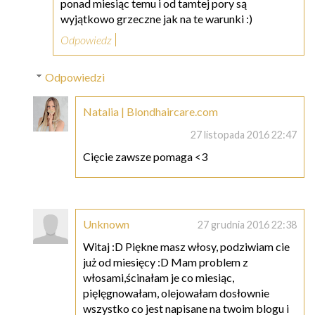
ponad miesiąc temu i od tamtej pory są
wyjątkowo grzeczne jak na te warunki :)
Odpowiedz
Odpowiedzi
Natalia | Blondhaircare.com
27 listopada 2016 22:47
Cięcie zawsze pomaga <3
Unknown
27 grudnia 2016 22:38
Witaj :D Piękne masz włosy, podziwiam cie
już od miesięcy :D Mam problem z
włosami,ścinałam je co miesiąc,
pięlęgnowałam, olejowałam dosłownie
wszystko co jest napisane na twoim blogu i