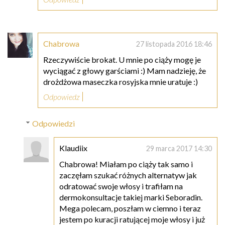
Chabrowa
27 listopada 2016 18:46
Rzeczywiście brokat. U mnie po ciąży mogę je
wyciągać z głowy garściami :) Mam nadzieję, że
drożdżowa maseczka rosyjska mnie uratuje :)
Odpowiedz
Odpowiedzi
Klaudiix
29 marca 2017 14:30
Chabrowa! Miałam po ciąży tak samo i
zaczęłam szukać różnych alternatyw jak
odratować swoje włosy i trafiłam na
dermokonsultacje takiej marki Seboradin.
Mega polecam, poszłam w ciemno i teraz
jestem po kuracji ratującej moje włosy i już