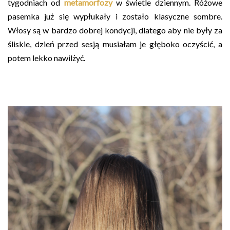
tygodniach od
metamorfozy
w świetle dziennym. Różowe
pasemka już się wypłukały i zostało klasyczne sombre.
Włosy są w bardzo dobrej kondycji, dlatego aby nie były za
śliskie, dzień przed sesją musiałam je głęboko oczyścić, a
potem lekko nawilżyć.