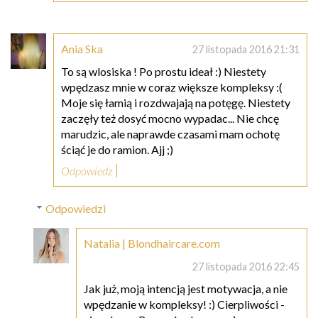
Ania Ska
27 listopada 2016 21:31
To są wlosiska ! Po prostu ideał :) Niestety
wpędzasz mnie w coraz większe kompleksy :(
Moje się łamią i rozdwajają na potęgę. Niestety
zaczęły też dosyć mocno wypadac... Nie chcę
marudzic, ale naprawde czasami mam ochotę
ściąć je do ramion. Ajj ;)
Odpowiedz
Odpowiedzi
Natalia | Blondhaircare.com
27 listopada 2016 22:45
Jak już, moją intencją jest motywacja, a nie
wpędzanie w kompleksy! :) Cierpliwości -