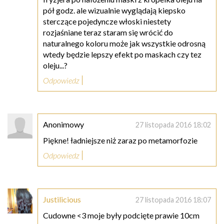
pół godz. ale wizualnie wyglądają kiepsko
sterczące pojedyncze włoski niestety
rozjaśniane teraz staram się wrócić do
naturalnego koloru może jak wszystkie odrosną
wtedy będzie lepszy efekt po maskach czy tez
oleju...?
Odpowiedz
Anonimowy
27 listopada 2016 18:02
Piękne! ładniejsze niż zaraz po metamorfozie
Odpowiedz
Justilicious
27 listopada 2016 18:07
Cudowne <3 moje były podcięte prawie 10cm